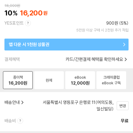
18,000
원
10
16,200
YES포인트
900원 (5%)
5만원 이상 구매 시 2천원 추가 적립
앱 다운 시 1천원 상품권
결제혜택
카드/간편결제 혜택을 확인하세요
종이책
eBook
크레마클럽
원제
16,200
원
12,000
원
eBook 구독
배송안내
서울특별시 영등포구 은행로 11(여의도동,
변경
일신빌딩)
배송비
무료