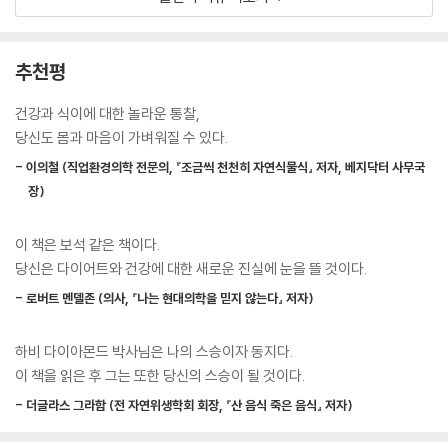
씩 마실 필요도 없으며 소금을 먹을 필요도 없다. 당연히 고혈압도 당뇨병
미국에서는 수십억 달러에 달하는 과잉 생산된 유제품 재고를 줄이기 위
도 없다. 비만이 없음은 물론이다. 야생동물의 식습관에 다이어트의 원리
해, 대대적인 ‘우유 마시기 캠페인’에 매년 수억 달러의 예산을 쏟아 붓고
가 숨어있다는 것이다.
추천평
있다. 미국인의 건강을 위한 캠페인으로 보인다. 그러나 사실 광고 캠페인
의 진짜 이유는 과잉 생산되어 창고에서 썩어가는 유제품을 소진시키려는
비만과 질병의 원인은 독성 노폐물 때문
건강과 식이에 대한 놀라운 통찰,
식품업자와 농축산업자와 미디어의 합작품에 불과한 것이다. 당신은 이미
오늘 처리하지 못한 음식물은 노폐물이 된다. 그 노폐물은 지방으로 저장
당신도 몸과 마음이 가벼워질 수 있다.
눈치를 채고 있었으리라고 믿는다.--- p. 180
된다. 그렇다면 내일 처리하지 못할 노폐물과 합쳐진다면 어떻게 될까? 정
- 이의철 (직업환경의학 전문의, 『조금씩 천천히 자연식물식』 저자, 베지닥터 사무국
답은 나와 있다. 비만이다. 그렇다면 비만을 제거하는 방법은? 독자들도 맞
그렇다면 얼룩말이 기린의 젖을 먹고 자라는 모습을 본 적이 있는 가? 말의
장)
출 수 있다. 바로 오늘 노폐물을 오늘 처리하는 것이다.
젖을 먹고 자라는 강아지를 본 적이 있는가? 사슴의 젖을 먹고 자라는 고양
이를 본 적이 있는가? 그렇다면 암소의 젖을 먹고 자란 인간을 본 적은 있
이 책은 보석 같은 책이다.
다람쥐를 보면 먹고 싶은가?
는가? 앞의 세 가지는 보지 못했지만 뒤의 한 가지는 보았을 것이다. 사실
당신은 다이어트와 건강에 대한 새로운 진실에 눈을 뜰 것이다.
사과를 보면 먹고 싶은가? 그렇다. 그렇다면 다람쥐를 보면 먹고 싶은가?
이 네 가지 모두 똑같이 말도 안 되는데도 말이다. --- p. 183
아니다. 그렇기 때문에 인간은 원래 채식동물이라는 것이다. 저자는 인간
- 로버트 멘델존 (의사, 『나는 현대의학을 믿지 않는다』 저자)
본성을 규명하고 과학적 연구결과도 덧붙인다. 인간의 치아를 연구해본 결
유제품이 우리 몸에 해를 끼치는 가장 치명적인 이유 중의 하나는 ‘몸에서
과, 어떤 예외도 없이 700만년 전의 호모 사피엔스부터 현생인류까지 모
하비 다이아몬드 박사님은 나의 스승이자 동지다.
의 점액 형성’이다. 유제품은 우리 인간의 소화기관에 점액을 만들어 소화
든 치아가 과일을 먹은 치아라는 것이다.
이 책을 읽은 후 그는 또한 당신의 스승이 될 것이다.
를 매우 느리게 한다. 절대 필요한 소화에너지가 항상 탕 진된다. 이 상황은
- 더글라스 그라함 (전 자연위생학회 회장, 『산 음식 죽은 음식』 저자)
반드시 해결되어야 한다. 몸에 지나치게 점액이 형성되면 체중감소는 2배,
평생 동굴 속 콘크리트 밑에 파묻혀 있다가 구조된 느낌이다.
3배 더 어려워진다. --- p. 187
이 책은 내 인생을 바꿔놓았다.