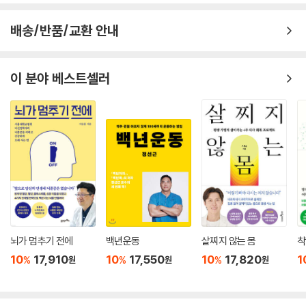
배송/반품/교환 안내
이 분야 베스트셀러
뇌가 멈추기 전에
백년운동
살찌지 않는 몸
착
10
17,910
10
17,550
10
17,820
1
%
%
%
원
원
원