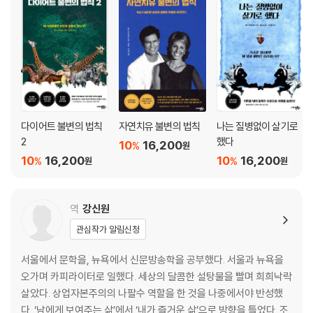
· 칼로리 계산은 바보짓이다
· 소화의 3대 주기(배출주기, 섭취주기, 동화주기)
· 안심하시라! 통증은 자가치유의 증거다
· 딱 2주면 결과가 나온다
5장│ 단백질 강박증을 버려라
· 단백질이 너무 많으면 오히려 위험하다
· 단백질을 먹는다고 단백질이 생기지는 않는다
다이어트 불변의 법칙
자연치유 불변의 법칙
나는 질병없이 살기로
· 모든 고기는 인간의 몸속에서 독소를 뿜어낸다
2
했다
10
16,200
%
원
· 다람쥐를 보면 먹고 싶은가?
10
16,200
10
16,200
%
%
원
원
· 달걀에는 비소가 숨어있다
· 우유는 정치적인 식품이다
· 우유는 송아지를 위한 것이다
역
강신원
· 우유는 몸속에 점액을 형성한다
관심작가 알림신청
· 우유를 마시면 몸에서 칼슘이 빠져나간다
서울에서 문학을, 뉴욕에서 신문방송학을 공부했다. 서울과 뉴욕을
6장│ 끌고 가면 운동이고 끌려가면 노동이다
오가며 카피라이터로 일했다. 세상의 달콤한 설탕물을 빨며 희희낙락
· 심장이 강할수록 수명은 길어진다
살았다. 상업자본주의의 나팔수 역할을 한 것을 나중에서야 반성했
· 햇볕을 쬐면 왜 살이 빠질까?
다. ‘남에게 보여주는 삶’에서 ‘내가 즐거운 삶’으로 방향을 틀었다. 조