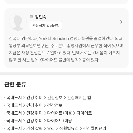
맺는말│영국 해군은 어떻게 세계 최강이 되었나
역
김민숙
번역자의 말│비만과 질병의 치료는 모두 하비 다이아몬드에게서 나왔다
관심작가 알림신청
참고자료
건국대 영문학과, York대 Schulich 경영대학원을 졸업하였다. 외교
통상부 외교안보연구원, 주토론토 총영사관에서 근무한 적이 있으며
지금은 재정 컨설턴트로 일하고 있다. 번역서로는 <내 몸이 아프지
않고 잘 사는 법>, <다이어트 불변의 법칙> 등이 있다.
관련 분류
국내도서
건강 취미
건강정보
건강해지는 법
국내도서
건강 취미
건강정보
국내도서
건강 취미
다이어트/미용
다이어트
국내도서
건강 취미
다이어트/미용
국내도서
가정 살림
요리
상황별요리
건강웰빙요리