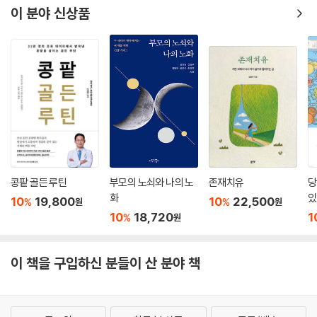
이 분야 신상품
콩팥 골든 루틴
부모의 노쇠와 나의 노
존재치유
당
화
있
10
19,800
10
22,500
%
%
원
원
10
18,720
1
%
원
이 책을 구입하신 분들이 산 분야 책