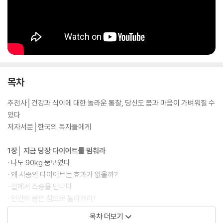
목차
추천사│건강과 식이에 대한 놀라운 통찰, 당신도 몸과 마음이 가벼워질 수
있다
저자서문│한국의 독자들에게
1장│ 지금 당장 다이어트를 멈춰라
· 나도 90kg 뚱보였다
· 왜 시중의 다이어트는 효과가 없을까?
· 길에서 스승을 만나다
· 인간의 몸은 참으로 놀라워라!
· 밤늦게 먹으면 무슨 일이 생길까?
목차 더보기
· 비만은 몸속의 독소 때문이다