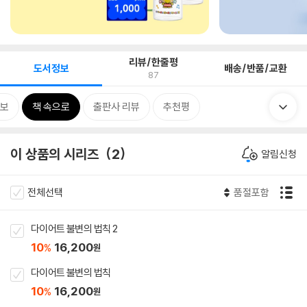
리뷰/한줄평
도서정보
배송/반품/교환
87
보
책 속으로
출판사 리뷰
추천평
이 상품의 시리즈
2
알림신청
전체선택
품절포함
다이어트 불변의 법칙 2
10
16,200
%
원
다이어트 불변의 법칙
10
16,200
%
원