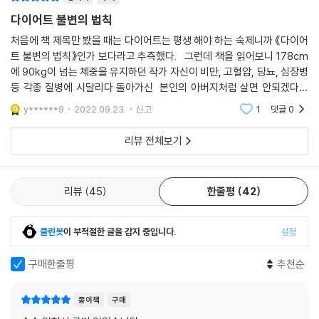
다이어트 불변의 법칙
처음에 책 제목만 봤을 때는 다이어트는 평생 해야 하는 숙제니까 《다이어
트 불변의 법칙》인가 보다라고 추측했다. 그런데 책을 읽어보니 178cm
에 90kg이 넘는 체중을 유지하던 작가 자신이 비만, 고혈압, 당뇨, 심장병
등 각종 질병에 시달리다 돌아가신 본인의 아버지처럼 살면 안되겠다는
결심을 하고 수많은 연구에 연구를 거듭한 끝에 이뤄낸 결과물이기에 한
y******9
2022.09.23.
신고
1
댓글
0
페이지 페
리뷰 전체보기
리뷰
45
한줄평
42
클린봇
이 부적절한 글을 감지 중입니다.
설정
구매한줄평
추천순
종이책
구매