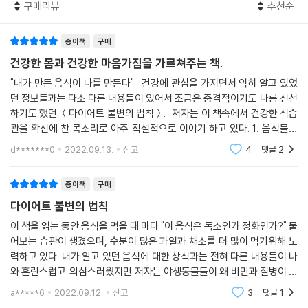
구매리뷰
추천순
신에 산 음식을 먹기 시작했다는 말이다. 쿡 선장은 괴혈병으로 단 한 명의
선원도 잃지 않았다. 다음 몇 십 년 동안 영국의 모든 해군은 쿡선장의 해양
종이책
구매
식단을 따랐으며 수없이 많은 선원과 승객이 이 덕분에 목숨을 건졌다. 괴
혈병의 효과적인 치료법이 발견된 덕분에, 영국은 세계의 대양을 지배하고
건강한 몸과 건강한 마음가짐을 가르쳐주는 책.
지구 반대편에 군대를 보내는 능력이 크게 향상되었다. 자, 무엇이 이들의
"내가 만든 음식이 나를 만든다" 건강에 관심을 가지면서 익히 알고 있었
생명을 살렸는가 보시라! 선택은 당신에게 달 려있다.
던 정보들과는 다소 다른 내용들이 있어서 조금은 충격적이기도 나름 신선
--- p. 289
하기도 했던 ＜다이어트 불변의 법칙＞. 저자는 이 책속에서 건강한 식습
관을 확신에 찬 목소리로 아주 직설적으로 이야기 하고 있다. 1. 음식물이
불필요하게 위에 머물지 않도록 해야한다. 2. 수분함유량이 많은 자연 상태
d*******0
2022.09.13.
신고
4
댓글
2
의
종이책
구매
다이어트 불변의 법칙
이 책을 읽는 동안 음식을 먹을 때 마다 "이 음식은 독소인가 정화인가?" 물
어보는 습관이 생겼으며, 수분이 많은 과일과 채소를 더 많이 먹기위해 노
력하고 있다. 내가 알고 있던 음식에 대한 상식과는 전혀 다른 내용들이 나
와 혼란스럽고 의심스러웠지만 저자는 야생동물들이 왜 비만과 질병이 없
는지에 대한 이유를 과학적인 근거와 그리고 본인의 경험을 통해서 풀어낸
a*****6
2022.09.12.
신고
3
댓글
1
다. 뉴욕타임