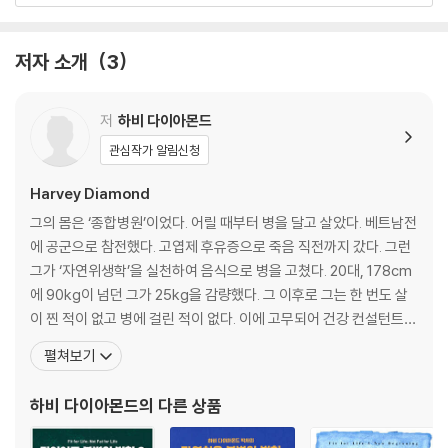
2장│ 수분이 많은 음식을 먹어라
저자 소개
3
· 지구도 물이 70%, 인간의 몸도 물이 70%
· 산 음식은 오직 과일과 채소뿐이다
· 사자가 호랑이를 잡아먹지 않는 이유
저
하비 다이아몬드
· 억지로 물을 마실 필요가 없다
관심작가 알림신청
3장│ 섞어 먹을수록 살이 찐다
Harvey Diamond
· 소화기관은 너무 지쳐있다
그의 몸은 ‘종합병원’이었다. 어릴 때부터 병을 달고 살았다. 베트남전
· 한 번에 한 가지만 먹어라
에 공군으로 참전했다. 고엽제 후유증으로 죽음 직전까지 갔다. 그런
· 섞어 먹으면 부패한다
그가 ‘자연위생학’을 실천하여 음식으로 병을 고쳤다. 20대, 178cm
· 고기와 우유를 같이 먹으면 몸은 더 힘들다
에 90kg이 넘던 그가 25kg을 감량했다. 그 이후로 그는 한 번도 살
· 노폐물을 제거하면 아이들 성적이 올라간다
이 찐 적이 없고 병에 걸린 적이 없다. 이에 고무되어 건강 컨설턴트로
변신했다. ‘캘리포니아 의학원’에서 영양학을 가르쳤다. <다이어트
펼쳐보기
4장│ 살아있는 음식을 먹어라
불변의 법칙>을 출간, 뉴욕타임스 40주 연속 최장기 베스트셀러 1
· 과일은 30분 만에 소화된다
위, 전 세계 1,200만 부 이상 판매되는 전무후무한 기록을 세웠다. 이
하비 다이아몬드
의 다른 상품
· 과일과 채소는 몸의 산성을 중화시킨다
후 ‘래리 킹 라이브’,
· 반드시 아침에 과일을 먹어야 하는 이유