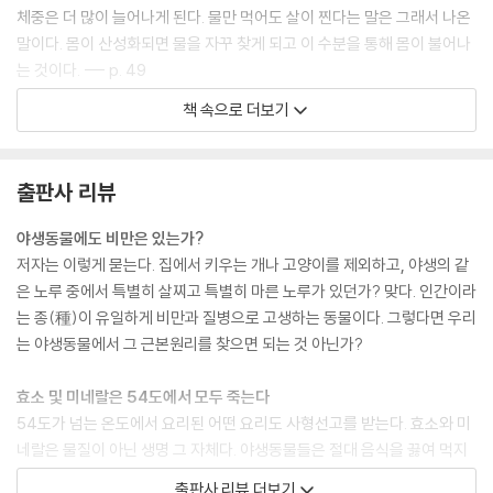
체중은 더 많이 늘어나게 된다. 물만 먹어도 살이 찐다는 말은 그래서 나온
말이다. 몸이 산성화되면 물을 자꾸 찾게 되고 이 수분을 통해 몸이 불어나
는 것이다. --- p. 49
책 속으로 더보기
단백질이 많은 음식은 다른 어떤 음식보다 소화과정에 더 많은 에너지가
필요하다. 과일을 제외한 일반적인 음식이 위장 과 소장과 대장을 모두 거
쳐 몸 밖으로 완전히 빠져나가는 데는 평균 25~30시간이 소요된다. 육류
출판사 리뷰
를 먹으면 그 시간은 2배 이상 걸린 다. 따라서 논리적으로 더 많은 단백질
을 먹으면, 독성 노폐물을 제거하는 등의 다른 기능을 수행하는 데 사용할
야생동물에도 비만은 있는가?
에너지가 그만큼 더 줄어든다. 단백질을 분해하는 데 너무 많은 에너지를
저자는 이렇게 묻는다. 집에서 키우는 개나 고양이를 제외하고, 야생의 같
썼기 때문이다. --- p. 150
은 노루 중에서 특별히 살찌고 특별히 마른 노루가 있던가? 맞다. 인간이라
는 종(種)이 유일하게 비만과 질병으로 고생하는 동물이다. 그렇다면 우리
코끼리나 들소처럼 힘이 센 동물들은 식물의 생명을 먹음으로써 섭취한 풍
는 야생동물에서 그 근본원리를 찾으면 되는 것 아닌가?
부한 아미노산으로 단백질을 만든다. 육식동물들도 위급 상황을 제외하고
는 다른 육식동물을 먹지 않는다. 사자를 잡아먹는 호랑이는 없다. 하이에
효소 및 미네랄은 54도에서 모두 죽는다
나와 사자가 초원에서 결투한 다음 그 승자가 패자의 시체를 먹는 장면을
54도가 넘는 온도에서 요리된 어떤 요리도 사형선고를 받는다. 효소와 미
본 적이 있는가? 그들은 본능적으로 식물을 먹는 동물들을 먹는다. --- p.
네랄은 물질이 아닌 생명 그 자체다. 야생동물들은 절대 음식을 끓여 먹지
156
않는다. 수분과 효소와 미네랄이 풍부한 산 음식을 먹는다. 당연히 매일 2L
출판사 리뷰 더보기