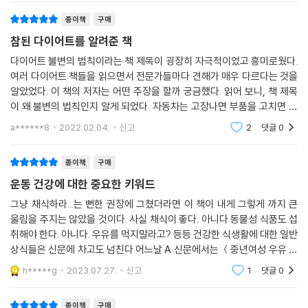
종이책
구매
참된 다이어트를 알려준 책
다이어트 불변의 법칙이라는 책 제목이 굉장히 자극적이었고 흥미로웠다.
여러 다이어트 책들을 읽으면서 전문가들마다 견해가 매우 다르다는 것을
알았었다. 이 책의 저자는 어떤 주장을 할까 궁금했다. 읽어 보니, 책 제목
이 왜 불변의 법칙인지 알게 되었다. 자동차는 고장나면 부품을 고치면 된
다. 사람의 소화기관은 자동차처럼 부품 교환이 가능할까? 아직까지는 그
a******8
2022.02.04.
신고
2
댓글
0
런 경우를 본
종이책
구매
운동 건강에 대한 중요한 키워드
그냥 채식하라...는 뻔한 권장에 그쳤더라면 이 책이 내게 그렇게 까지 큰
울림을 주지는 않았을 것이다. 사실 채식이 좋다. 아니다 동물성 식품도 섭
취해야 한다. 아니다. 우유를 먹지말라고? 등등 건강한 식생활에 대한 일반
상식들은 신문에 차고도 넘친다 어느날 A 신문에서는 ＜중년여성 우유 하
루 한잔은 필수＞ 라고 헤드라인을 뽑았다가 어느날 B 신문에서는 ＜젖소
h*****g
2023.07.27.
신고
1
댓글
0
항생제 사
종이책
구매