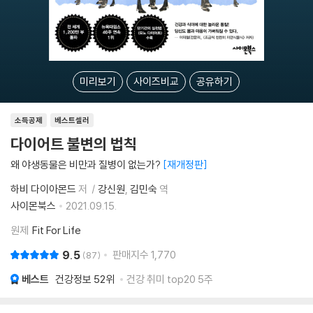
미리보기
사이즈비교
공유하기
소득공제
베스트셀러
다이어트 불변의 법칙
왜 야생동물은 비만과 질병이 없는가?
재개정판
하비 다이아몬드
저
강신원
김민숙
역
사이몬북스
2021.09.15.
원제
Fit For Life
9.5
판매지수
1,770
87
베스트
건강정보
52위
건강 취미 top20 5주