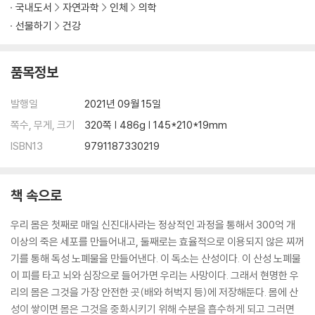
국내도서
자연과학
인체
의학
선물하기
건강
품목정보
발행일
2021년 09월 15일
쪽수, 무게, 크기
320쪽 | 486g | 145*210*19mm
ISBN13
9791187330219
책 속으로
우리 몸은 첫째로 매일 신진대사라는 정상적인 과정을 통해서 300억 개
이상의 죽은 세포를 만들어내고, 둘째로는 효율적으로 이용되지 않은 찌꺼
기를 통해 독성 노폐물을 만들어낸다. 이 독소는 산성이다. 이 산성 노폐물
이 피를 타고 뇌와 심장으로 들어가면 우리는 사망이다. 그래서 현명한 우
리의 몸은 그것을 가장 안전한 곳(배와 허벅지 등)에 저장해둔다. 몸에 산
성이 쌓이면 몸은 그것을 중화시키기 위해 수분을 흡수하게 되고 그러면