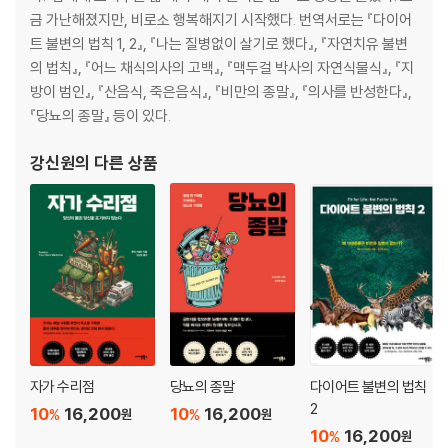
· 뚱뚱하다고 생각하면 뚱뚱해지는 이유
금 가난해졌지만, 비로소 행복해지기 시작했다. 번역서로는 『다이어
트 불변의 법칙 1, 2』, 『나는 질병없이 살기로 했다』, 『자연치유 불변
7장│ 다이어트 할 때 궁금한 질문들
의 법칙』, 『어느 채식의사의 고백』, 『맥두걸 박사의 자연식물식』, 『지
· 커피나 홍차를 마신다고 큰 문제는 없지 않나요?
방이 범인』, 『산음식, 죽은음식』, 『비만의 종말』, 『의사를 반성한다』,
· 드링크류는 어떤가요?
『당뇨의 종말』 등이 있다.
· 가끔씩 초콜릿을 먹는 것도 몸에 나쁜가요?
· 식사와 함께 하는 약간의 와인은 괜찮은가요?
강신원
의 다른 상품
· 그렇다면 비타민제나 영양제도 필요가 없다는 말인가요?
· 소금은 몸에 좋은가요, 나쁜가요?
· 과일이 저혈당을 악화시킨다는 것이 사실인가요?
· ‘다이어트 불변의 법칙’은 임신 중인 여성에게도 괜찮은가요?
8장│ 단기간의 실천법(모노 다이어트)
· 모노 다이어트란 무엇인가?
· 모노 다이어트는 몸 청소법이다
· 소화시스템을 자유롭게 풀어주어라
자가 수리점
당뇨의 종말
다이어트 불변의 법칙
· 모노 다이어트 스케줄
2
10
16,200
10
16,200
%
%
원
원
· 모노 다이어트를 위한 15가지 조언
10
16,200
%
원
· 두려움을 이겨내면 새 세상이 열린다