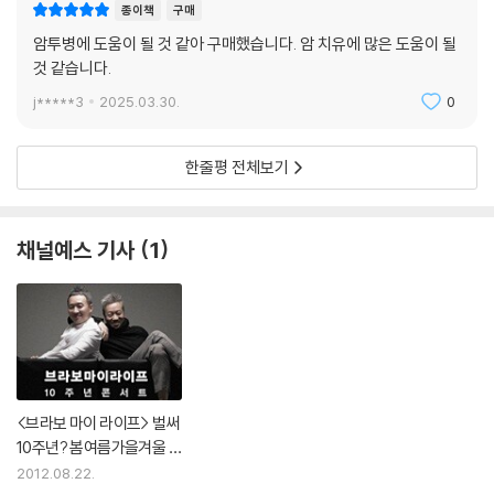
종이책
구매
암투병에 도움이 될 것 같아 구매했습니다. 암 치유에 많은 도움이 될
것 같습니다.
j*****3
2025.03.30.
0
한줄평 전체보기
채널예스 기사
1
<브라보 마이 라이프> 벌써
10주년? 봄여름가을겨울 오
마주 콘서트!
2012.08.22.