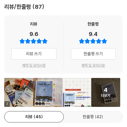
나는 36.5킬로그램을 뺐다.
리뷰/한줄평
87
우리의 세포는 우리의 지시를 기다리고 있다. 예를 들어 당신이 거울을 보
─ R. T. 제니아(독자)
고 자신에게, ‘나는 정말 뚱뚱해’라고 말하면 당신은 자신의 몸에다가 스스
로를 뚱뚱하게 하는 메시지를 무의식적으로 전하고 있는 것이다. 그것은
리뷰
한줄평
비만을 유지하라고 세포에게 내린 명령인 것이다. --- p. 209
9.6
9.4
앞에서 나는 ‘과일과 채소를 충분히 먹으면 물이 거의 필요 없다’고 말한 바
가 있다. 헬렌 니어링 부부도 물을 거의 마시지 않고 100세 까지 살았다고
리뷰 쓰기
한줄평 쓰기
했다. 당신이 수분이 풍부한 과일과 채소를 충분히 먹으면 물도 많이 마실
필요가 없고 소금도 거의 먹을 필요가 없다. 소금은 대체물로 족하다. 이것
혜택 및 유의사항
혜택 및 유의사항
이 나의 결론이다. --- p. 229
그가 생쥐에게 한 것은 오직 ‘1주일에 이틀을 굶긴 것’뿐이었다. 그 외에는
4
아무것도 한 일이 없었다. 약물도 없었고 주사도 주지 않았고 마술을 부린
더보기
일도 없었다. 1주일에 이틀 동안 소화기관에 휴식을 준 결과 생쥐들은 모두
2배나 더 오래 살았고 거의 병에 걸리지 않은 것 이다. 이것은 충격적이다
3
못해 감격적이다. --- p. 248
리뷰
45
한줄평
42
선원들은 과일과 채소를 배에 가져와 항해 중에 계속 먹었다. 죽은 음식 대