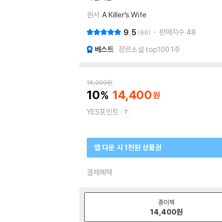
원서
A Killer’s Wife
9.5
판매지수
48
60
베스트
장르소설 top100 1주
16,000
원
10
14,400
YES포인트
앱 다운 시 1천원 상품권
결제혜택
종이책
14,400
원