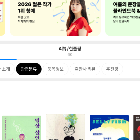
리뷰/한줄평
60
 소개
관련분류
품목정보
출판사 리뷰
추천평