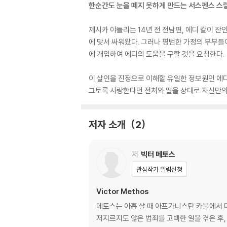
한순간도 눈을 떼지 못하게 만드는 서스펜스 스
제시카 야들리는 14년 전 전남편, 에디 칼이 잔
에 맞서 싸워왔다. 그러나 평범한 가정의 부부들
에 개입하여 에디의 도움을 구할 것을 요청한다.
이 살인을 진정으로 이해할 유일한 정보원인 에디
그토록 사랑한다던 전처와 딸을 상대로 자신만의 
저자 소개
2
저
빅터 메토스
관심작가 알림신청
Victor Methos
메토스는 아홉 살 때 아프가니스탄 카불에서 미
저지르지도 않은 범죄를 고백한 일을 겪은 후, 자신이 나중에 변호사가 될 것을 직감했