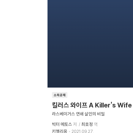
소득공제
킬러스 와이프 A Killer's Wife
라스베이거스 연쇄 살인의 비밀
빅터 메토스
저
최호정
역
키멜리움
2021.09.27.