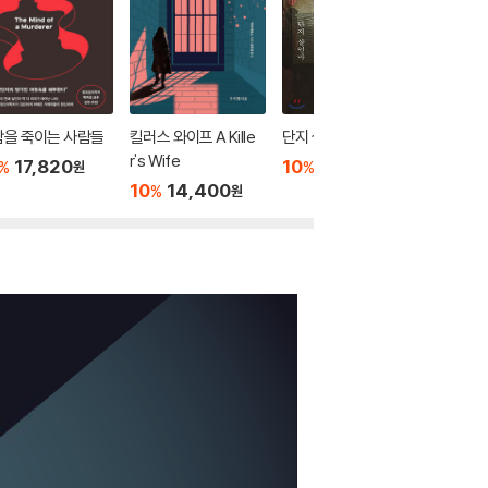
람을 죽이는 사람들
킬러스 와이프 A Kille
단지 살인마
마땅한 
r's Wife
17,820
10
11,700
10
1
%
%
%
원
원
10
14,400
%
원