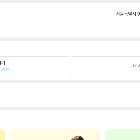
서울특별시 영
팔기
내 
900원