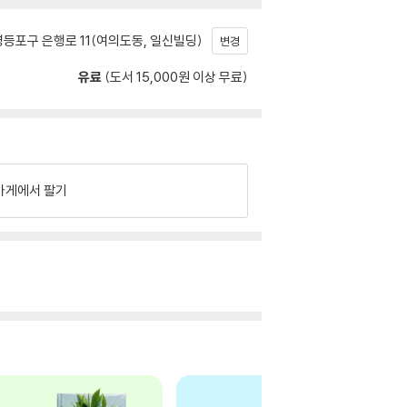
등포구 은행로 11(여의도동, 일신빌딩)
변경
유료
(도서 15,000원 이상 무료)
가게에서 팔기