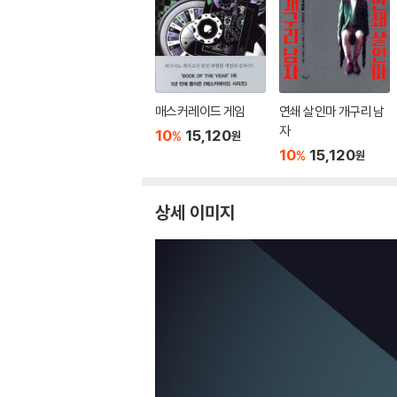
매스커레이드 게임
연쇄 살인마 개구리 남
자
10
15,120
%
원
10
15,120
%
원
상세 이미지