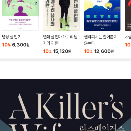
명상 살인 2
연쇄 살인마 개구리 남
젤리피시는 얼어붙지
사
자의 귀환
않는다
10
6,300
10
%
원
10
15,120
10
12,600
%
%
원
원