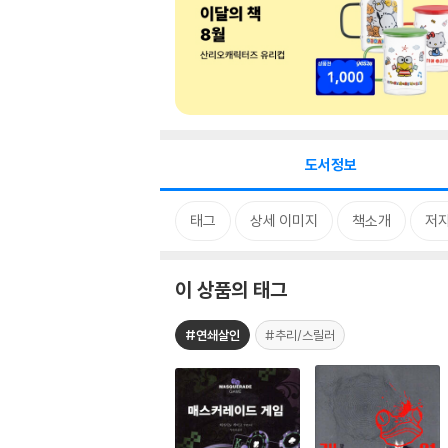
도서정보
태그
상세 이미지
책소개
저자
이 상품의 태그
#연쇄살인
#추리/스릴러