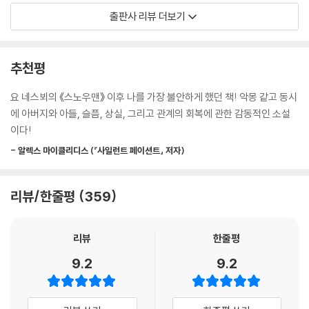
에 충격을 주려는 행위였다. 제발 날 봐달라는, 내 존재를 알아달라는, 날
번역 출간된 소설 《위스퍼맨》은 알렉스 노스의 데뷔작이다. “근 10년 내
출판사 리뷰 더보기
사랑해달라는 외침이었다.
최고의 범죄소설”(〈가디언〉)이라는 평가를 받으며, 출간된 해 영미권의 언
세상 모든 아이가 원하는 건 그게 전부였다. 마음속 깊은 곳에서 원하는 건.
론과 독자 모두에게서 호평을 받았던 이 소설이 드디어 한국에서 출간되었
그 생각을 하자 마음이 아파 왔다. 이제 심장이 한층 더 빨리 뛰고 있었다.
다.
추천평
남자는 아이 등 뒤의 덤불에서 가만가만 걸어 나와 아이의 이름을 속삭였
이 책은 25년 만에 다시 등장한 ‘위스퍼맨’의 카피캣 살인범과 그의 표적이
다.
된 아이, 그리고 그 아이를 지키기 위해 고군분투하는 아버지를 중심으로
요 네스뵈의 《스노우맨》 이후 나를 가장 불안하게 했던 책! 악몽 같고 동시
--- 「1부」 중에서
이야기가 전개된다. 이야기가 진행되면서 그 주변 인물들의 얽히고설킨 인
에 아버지와 아들, 슬픔, 상실, 그리고 관계의 회복에 관한 감동적인 소설
연의 비밀이 밝혀지고, 사건은 점점 놀라운 결말로 향해 간다.
이다!
남자는 어둠 속에 서서 몸서리를 쳤다. 머리 위의 맑고 검푸른 하늘에는 별
들이 점점이 찍혀 있었다. 밤은 낮의 열기와 날카롭도록 싸늘한 대조를 이
- 알렉스 마이클리디스 (『사일런트 페이션트』 저자)
아내의 갑작스러운 죽음 이후 하나뿐인 아들 제이크와 새출발을 하기로 결
루었다. 하지만 남자를 떨게 만드는 것은 기온이 아니었다. 남자는 그날 오
심하고 ‘피더뱅크’라는 작은 마을로 이사한 소설가 톰 케네디. 영혼의 단짝
후 자신이 한 일 생각을 일부러 피했지만, 그 행위가 남긴 충격은 아직 남아
을 잃어버린 슬픔을 추스를 새도 없이 그는 부모라는 막중한 책임감을 오
리뷰/한줄평
359
있었다. 시야 바로 바깥에, 피부 밑에 숨어 살금대고 있었다.
롯이 혼자 떠맡게 되었다. 제이크와 함께하는 모든 것이 낯선 건 톰 역시 마
남자가 살인을 저지른 건 오늘이 처음이었다. 남자의 심장이 약간 너무 세
찬가지다. 하지만 어린 시절 알코올 중독 아버지로부터 버림 받고 홀어머
게 뛰고 있었다.
리뷰
한줄평
니와 힘들게 살아온 온 톰에게 제이크는 이 세상 그 무엇과도 바꿀 수 없는
고개를 가로저은 후 억지로 자신을 진정시켰다. 다시 숨을 고르며 그런 생
소중한 존재다.
9.2
9.2
각들을 머릿속에서 밀어냈다. 오늘 일어난 일은 혐오스러웠다. 혹시라도
남편은 아내를 잃었고, 아이는 엄마를 잃었다. 이 세상에서 의지할 사람이
그 일이 오만 감정과 더불어 나름의 기묘한 만족감을 가져왔다 해도, 그건
라고는 서로에게 서로뿐이다. 하지만 상황은 더 나빠지기만 할 뿐이다. 제
끔찍하고 잘못된 것이다. 맞서 싸워야만 하는 잘못된 감정이었다. 남자는
이크가 자꾸만 소녀의 환영을 보며 그녀와 대화를 나눈다. 그런 제이크를