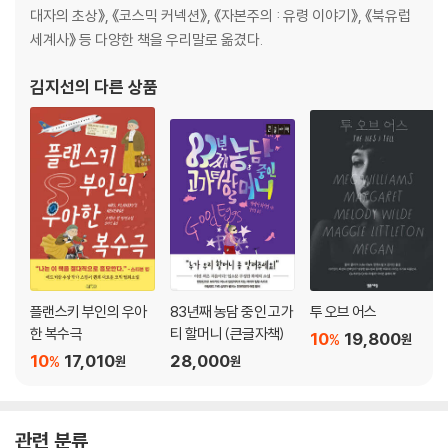
대자의 초상》, 《코스믹 커넥션》, 《자본주의 : 유령 이야기》, 《북유럽
세계사》 등 다양한 책을 우리말로 옮겼다.
김지선
의 다른 상품
플랜스키 부인의 우아
83년째 농담 중인 고가
투 오브 어스
한 복수극
티 할머니 (큰글자책)
10
19,800
%
원
10
17,010
28,000
%
원
원
관련 분류