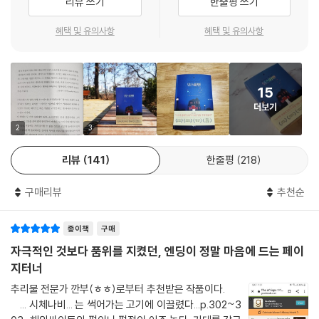
리뷰 쓰기
한줄평 쓰기
그 대신 그전 몇 주간 느낀 평온함에 매달려야 했다. 아무리 그게 결국은 거
이해하려 노력하지만 아이의 증상이 심해질수록 톰은 조금씩 인내심을 잃
짓이었다 해도. 남자는 대상을 잘못 골랐을 뿐. 그게 전부였다. 그 남자애는
어간다.
혜택 및 유의사항
혜택 및 유의사항
실수였고, 그 실수는 다시 되풀이되지 않을 것이다. 다음번 남자애는 완벽
이런 상황에서 두 부자가 이사한 ‘피더뱅크’에는 충격적인 사건이 일어난
할 것이다.
다. 열 살이 안 된 어린아이가 납치된 후 살해되어 버려진 것. 그 사건은 한
--- 「2부」 중에서
베테랑 형사의 호기심과 두려움을 동시에 불러일으킨다. 바로 25년 전 그
15
가 잡아넣은 연쇄살인범, 일명 ‘위스퍼맨’의 범죄 형태와 동일했기 때문이
더보기
나는 문 앞에 도달했지만 문턱에서 멈춰 섰다. 계단 밑의 목재 위에 피 묻은
다. 형사는 곧바로 수사에 착수한다. 분명 또 다른 사건이 일어날 거라는 확
발자국이 잔뜩 문대져 있었다.
2
3
신을 갖고서.
“제이크?”
그리고 베테랑 형사의 불길한 예감대로 두 번째 납치 사건이 발생한다. 희
리뷰
141
한줄평
218
나는 집 안을 향해 외쳐 불렀다. 집 안은 조용했다. 나는 조심조심 안으로
생자는 바로 제이크. 납치되어 살해되기까지 시간은 분명하지 않지만, 살
발을 들여놓았다. 귓가에서 심장이 거칠고 빠르게 뛰고 있었다. 캐런이 날
해되지 않을 가능성은 제로였다. 그 전에 어떻게든 유령 같은 그 살인마를
구매리뷰
추천순
따라잡았다.
찾아야만 한다. 그 과정에서 실타래처럼 얽혀 있던 톰과 베테랑 형사, 제이
“무슨…, 아, 맙소사.”
크와 살인마, 그리고 ‘위스퍼맨’의 놀라운 인연과 비밀이 밝혀진다.
오른쪽으로 고개를 돌려 거실을 들여다보았다. 하지만 거기에서 날 기다리
종이책
구매
는 광경은 도무지 말이 되지 않았다. 담당형사가 창가에서 마치 잠든 것처
자극적인 것보다 품위를 지켰던, 엔딩이 정말 마음에 드는 페이
“피가 차갑게 식을 만큼 어둡지만 너무나 유려하게 쓰여서 결코 이 책을 내
럼 등을 내게 돌리고 몸을 웅크린 채 누워 있었다. 피 웅덩이가 그분의 몸을
지터너
려놓지 못할 것이다. 전적으로 탁월하다. 토머스 해리스와 스티븐 킹의 그
둘러싸고 있었다. 나는 고개를 가로저었다. 위층 층계참에도 피가 묻어 있
림자를 가졌으면서도 그 자체로 빛나는”(〈선데이 미러〉) 이 소설은 516페
추리물 전문가 깐부(ㅎㅎ)로부터 추천받은 작품이다.
었다. 아래층에서 그 끔찍한 짓을 저지른 누군가가 카펫을 밟고 간 자국이
이지라는 짧지 않은 분량임에도 쉽게 읽히는 흡입력을 갖고 있다. 심플한
... 시체나비... 는 썩어가는 고기에 이끌렸다...p.302~3
었다.