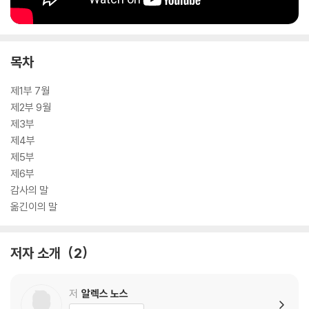
목차
제1부 7월
제2부 9월
제3부
제4부
제5부
제6부
감사의 말
옮긴이의 말
저자 소개
2
저
알렉스 노스