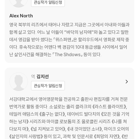
관심작가 알림신청
Alex North
영국 북부의 리즈에서 태어나 자랐고 지금은 그곳에서 아내와 아들과
함께 살고 있다. 어느 날 아들이 “바닥의 남자애”와 놀고 있다고 말한
데서 영감을 받아 썼다는 『위스퍼맨』은 할리우드에서 영화로 제작 중
이다. 후속작으로는 어맨다 벡 경감이 10대 동급생들 사이에서 일어
난 살인사건을 해결하는 『The Shdows』 등이 있다.
역
김지선
관심작가 알림신청
서강대학교에서 영어영문학을 전공하고 출판사 편집자를 거쳐 전문
번역가로 활동 중이다. 소설로는 줄리 클라크의 《라스트 플라이트》,
테일러 애덤스의 《출구는 없다》, 데이비드 발다치의 《모든 것을 기억
하는 남자》 시리즈와 마이클 로보톰의 조 올로클린 시리즈 《나를 쳐
다보지 마》, 《널 지켜보고 있어》, 《내 것이었던 소녀》, 마이크 오머의
《살인자의 사랑법》 등이 있고, 과학 및 인문서로 《희망의 자연》, 《반