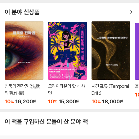
이 분야 신상품
침묵의 전작권 (沈默
코리아타운의 핫 칙 샤
시간 표류 (Temporal
올
의 戰作權)
먼
Drift)
1
10
16,200
10
15,300
10
18,000
%
%
%
원
원
원
이 책을 구입하신 분들이 산 분야 책