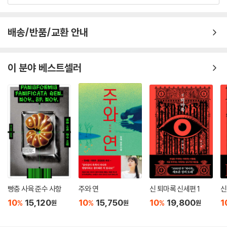
배송/반품/교환 안내
이 분야 베스트셀러
빵충 사육 준수 사항
주와 연
신 퇴마록 신세편 1
신
10
15,120
10
15,750
10
19,800
1
%
%
%
원
원
원