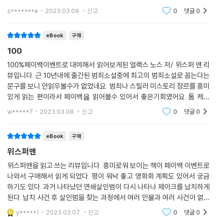
_ 《데일리 익스프레스(Daily Express)》
는데 이 작품도 역시나 흥미진진하게 읽었어요.영화를 보는듯 마지막까지
s*******e
2023.03.09.
신고
0
댓글
0
재미있게 읽었어요.
eBook
구매
100
100%페이백이벤트로 대여해서 읽어보게된 얼랙스 노스 저/ 위스퍼 맨 리
뷰입니다. 근 10년내에 출간된 범죄소설중에 최고의 범죄소설로 꼽는다는
문구를 보니 안읽우볼수가 없었네요. 범죄나 스릴러 미스토리 장르를 흥미
있게 읽는 편이라서 페이백읋 읽어볼수 있어서 좋은기회였어요. 톰 케네
디라는 인물이 아내를 잃고 아들과 함께 조용한 동네인 페더뱅크에 오게되
w*****7
2023.03.08.
신고
0
댓글
0
며 시작됩니다. 과
eBook
구매
위스퍼맨
위스퍼맨을 읽고 쓰는 리뷰입니다. 흥미로워 보이는 책이 페이백 이벤트로
나와서 구매해서 읽게 되었다. 평이 워낙 좋고 영화화 계획도 있어서 궁금
하기도 있다. 과거 나타났던 연쇄살인범이 다시 나타나 제이크를 납치하게
된다. 납치 사건 후 살인범을 찾는 과정에서 여러 인물과 여러 사건이 얽혀
있고, 그런 관계가 진행되어 밝혀질 수록 충격적인 결과가 나타난다.
y*****1
2023.03.07.
신고
0
댓글
0