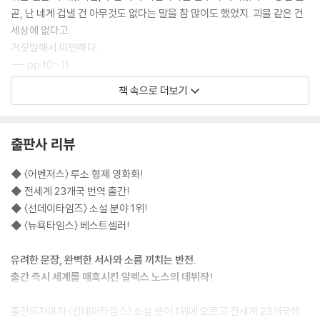
곧, 난 네게 겁낼 건 아무것도 없다는 말을 참 많이도 했었지. 괴물 같은 건
세상에 없다고.
거짓말해서 미안하다.
--- pp.10~11
책 속으로 더보기
낯선 이에게 아이를 유괴 당한다는 것은 온 세상 부모들의 가장 끔찍한 악
몽이다. 지금 황무지에서 여섯 살짜리 닐 스펜서를 몰래 따라가고 있는 남
자는 그 사실을 누구보다도 잘 알았다. 남자는 닐이 돌멩이 하나를 집어 들
출판사 리뷰
고 버려진 텔레비전의 유리를 향해 있는 힘껏 던지는 모습을 홀린 듯 바라
보았다.
◆ 〈어벤저스〉 루소 형제 영화화!
뻑.
◆ 전세계 23개국 번역 출간!
요란한 소리가 주위를 뒤덮은 침묵을 깨뜨렸다. 돌은 유리를 박살내지 못
◆ 〈선데이타임즈〉 소설 분야 1위!
했지만, 화면을 관통해 가장자리에 마치 총알 자국 같은 별 모양 구멍을 냈
◆ 〈뉴욕타임스〉 베스트셀러!
다. 닐은 다시 돌멩이를 집어 들어 같은 동작을 되풀이했지만, 이번에는 빗
나갔다. 다시 시도하자 화면에 구멍이 또 하나 생겼다.
유려한 문장, 완벽한 서사와 소름 끼치는 반전.
아무래도 아이는 이 놀이가 마음에 든 모양이었다. 그리고 남자는 그 이유
출간 즉시 세계를 매혹시킨 알렉스 노스의 데뷔작!
를 이해할 수 있었다. 이 가벼운 파괴행위는 아이가 학교에서 보이는, 점점
커져가는 공격성과 흡사했다. 자신의 존재 따위 알지도 못하는 듯한 세상
출간되자마자 〈선데이타임스〉 소설 분야 1위에 오르고 전세계 23개국에