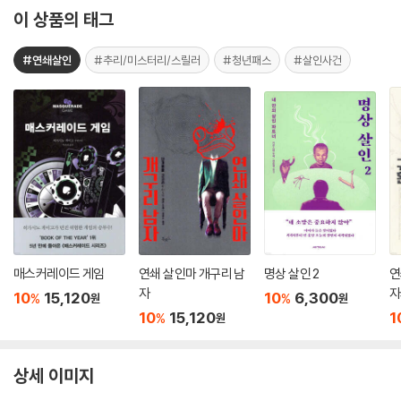
이 상품의 태그
#연쇄살인
#추리/미스터리/스릴러
#청년패스
#살인사건
매스커레이드 게임
연쇄 살인마 개구리 남
명상 살인 2
연
자
자
10
15,120
10
6,300
%
%
원
원
10
15,120
1
%
원
상세 이미지