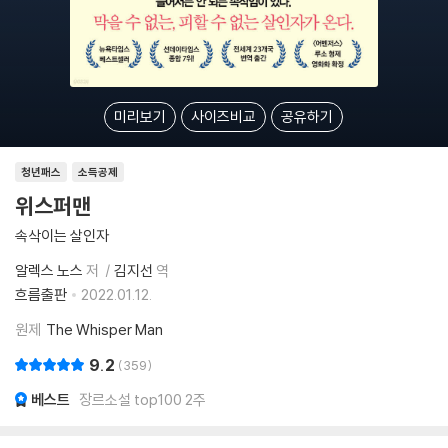
미리보기
사이즈비교
공유하기
청년패스
소득공제
위스퍼맨
속삭이는 살인자
알렉스 노스
저
김지선
역
흐름출판
2022.01.12.
원제
The Whisper Man
9.2
359
베스트
장르소설 top100 2주