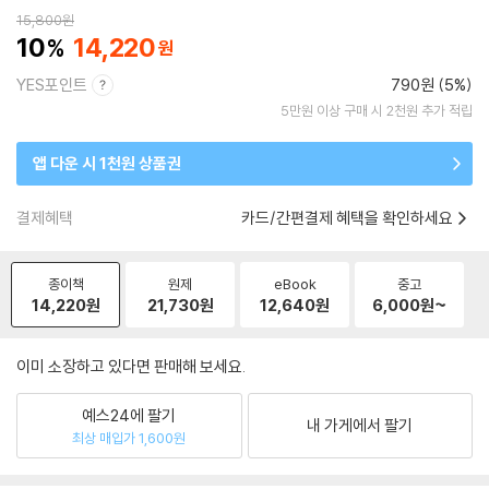
15,800
원
10
14,220
YES포인트
790원 (5%)
5만원 이상 구매 시 2천원 추가 적립
앱 다운 시 1천원 상품권
결제혜택
카드/간편결제 혜택을 확인하세요
종이책
원제
eBook
중고
14,220
원
21,730
원
12,640
원
6,000
원~
이미 소장하고 있다면 판매해 보세요.
예스24에 팔기
내 가게에서 팔기
최상 매입가 1,600원