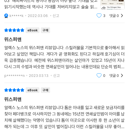
03 해외싸이트의 평이나 평점이 아주 높다. 기대를 갖고
서사 구조와 유려한 문장력, 놀라운 반전이 독자를 계속 책 속으로 끌어들
나는 아들의 방 안에 들어섰다. 침대 시트는 말끔히 개켜져 있었다. 제이크
읽기시작했는데 역시나 기대를 저버리지않고 술술 읽힌
인다.
는 거기 없었다. 거기엔 아무도 없었다. 나는 그대로 얼어붙은 채 서 있었
다. 확실히 글쓰는 솜씨가 있다는 추천평은 맞는 듯하다.
〈어벤저스〉의 루소 형제가 영화화 작업을 진행하고 있는 이 책은 2022년
k*****k
2022.03.06.
신고
3
댓글
0
다. 공포가 살갗을 스멀스멀 기어갔다.
문을 반쯤 열어두면 속삭임이 들려오지. 바깥에서 혼자놀
의 시작, 놀라운 스릴러물을 고대하고 있는 독자들에게 선물 같은 작품으
면 집에 못가게
이건 악몽이 아니다. 실제 상황이다.
로 다가갈 것이다.
eBook
구매
내 아들이 사라졌다.
위스퍼맨
그게 내가 첫 비명을 내지른 순간이었다.
알렉스 노스의 위스퍼맨 리뷰입니다. 스릴러물을 기본적으로 좋아해서 읽
--- 「4부」 중에서
오싹오싹한 동시에 가슴 아픈, 놓치면 안 될 책!
어보고 싶었던 책입니다. 게다가 곧 영화화도 된다고 하길래 호기심이 더
_ 《우먼스 위클리(Woman’s Weekly)》
욱 급증했습니다. 예전에 위스퍼맨이라는 살인마가 있었고 15년이 지나
다시 그의 수법과 비슷한 연쇄살인이 일어나는 내용인데요 단순히 범죄의
노스의 이 첫 소설은 아동 유괴 사건 때문에 난장판이 된 마을에서 아내를
내용만을 좇는 스릴러 물이 아니라 가족과의 유대감있는 내용도 보여주어
p********n
2023.03.13.
신고
0
댓글
0
비극적으로 잃고 혼자 어린 아들을 키우는 아버지의 삶을 다룬다. 작가는
서 책의 내용이 더
마지막 장을 덮은 후에도 오랫동안 독자들을 놓아주지 않을 강렬하고 무서
운 이야기를 써 냈다. 케빈 오브라이언의 팬들이라면 서스펜스의 새로운
eBook
구매
목소리를 들려주는 이 책에 즐겁게 뛰어들 것이다.
위스퍼맨
_ 《라이브러리 저널(Library Journal)》
알렉스 노스의 위스퍼맨 리뷰입니다.톰은 아내를 잃고 새로운 보금자리를
찾아 페더뱅크로 이사하지만 그 동네에는 15년전 연쇄살인범이 아이를 납
이 흠 잡을 데 없는 스릴러는 여러분의 심장을 울리고 기억 속에 오래 살아
치해 살해했다는 악명이 있습니다.톰이 이곳으로 이사한 후 한 소년이 살
남을 것이다.
해가 되는데 그 이후 또 살인이 벌어집니다.이런 스릴러물을 너무 좋아하