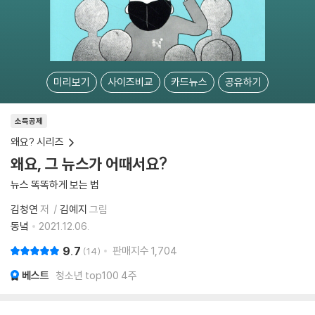
미리보기
사이즈비교
카드뉴스
공유하기
소득공제
왜요? 시리즈
왜요, 그 뉴스가 어때서요?
뉴스 똑똑하게 보는 법
김청연
저
김예지
그림
동녘
2021.12.06.
9.7
판매지수
1,704
14
베스트
청소년 top100 4주