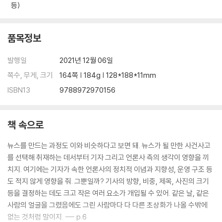
등)
품목정보
발행일
2021년 12월 06일
쪽수, 무게, 크기
164쪽 | 184g | 128*188*11mm
ISBN13
9788972970156
책 속으로
뉴스를 만드는 과정도 이와 비슷하다고 보면 돼. 뉴스가 될 만한 사건사고
를 선택해 취재하는 데서부터 기자 그리고 언론사 측의 생각이 영향을 끼
치지. 여기에는 기자가 속한 언론사의 정치적 이념과 지향성, 운영 구조 등
도 적지 않게 영향을 줘. 그뿐일까? 기사의 방향, 비중, 제목, 사진의 크기
등을 결정하는 데도 크고 작은 여러 요소가 개입될 수 있어. 같은 날, 같은
사람의 얼굴을 그렸음에도 그린 사람마다 다 다른 초상화가 나올 수밖에
없는 것처럼 말이지. --- p.6