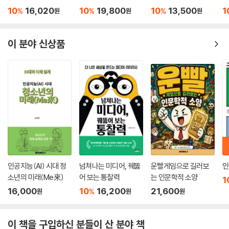
10
16,020
10
19,800
10
13,500
1
%
%
%
원
원
원
이 분야 신상품
인공지능(AI) 시대 청
넘쳐나는 미디어, 꿰뚫
운빨게임으로 길러보
인
소년의 미래(Me來)
어 보는 통찰력
는 인문학적 소양
1
16,000
10
16,200
21,600
%
원
원
원
이 책을 구입하신 분들이 산 분야 책