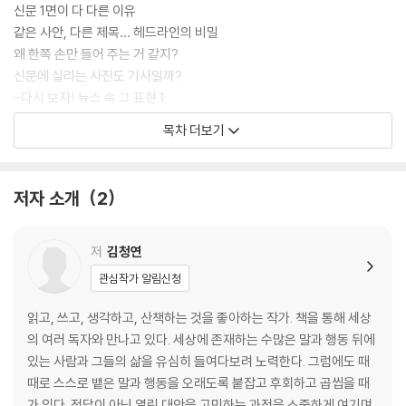
신문 1면이 다 다른 이유
같은 사안, 다른 제목… 헤드라인의 비밀
왜 한쪽 손만 들어 주는 거 같지?
신문에 실리는 사진도 기사일까?
-다시 보자! 뉴스 속 그 표현 1
목차 더보기
2장 이건 진실, 저건 사실… 대체 뭘 믿어야 하죠?
진짜보다 더 진짜 같은, 가짜의 세계
저자 소개
2
그것이 알고 싶다! ‘익명의 취재원’
숫자의 함정에 빠지지 않는 법
뉴스만 보면 우울하고 불안해지는 이유
저
김청연
-다시 보자! 뉴스 속 그 표현 2
관심작가 알림신청
3장 웃자고 한 말에 죽자고 달려들었다고요?
읽고, 쓰고, 생각하고, 산책하는 것을 좋아하는 작가. 책을 통해 세상
의 여러 독자와 만나고 있다. 세상에 존재하는 수많은 말과 행동 뒤에
농담과 무례함 사이, 진실의 무게
있는 사람과 그들의 삶을 유심히 들여다보려 노력한다. 그럼에도 때
피해자는 울어도 울지 못한다
때로 스스로 뱉은 말과 행동을 오래도록 붙잡고 후회하고 곱씹을 때
고정관념, 네가 왜 거기서 나와?
가 있다. 정답이 아닌 열린 대안을 고민하는 과정을 소중하게 여기며