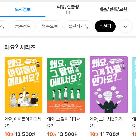
리뷰/한줄평
도서정보
배송/반품/교환
14
분류
품목정보
책 속으로
출판사 리뷰
추천평
왜요? 시리즈
왜요, 아이돌이 어때서
왜요, 그 말이 어때서
왜요, 그게 차별인가
왜
요?
요?
요?
요
10
13,500
10
13,500
10
11,700
1
%
%
%
원
원
원