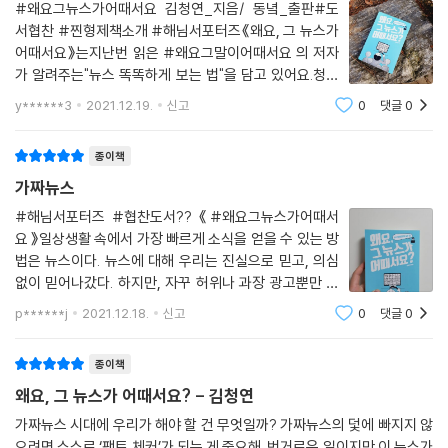
“뉴스, 그냥 보면 안 되나요?”
#왜요그뉴스가어때서요 김청연_지음/ 동녘_출판#도
서협찬 #찐형제책소개 #해님서포터즈《왜요, 그 뉴스가
뉴스를 보는 비판적 사고를 길러주는 책
어때서요》는지난번 읽은 #왜요그말이어때서요 의 저자
가 알려주는"뉴스 똑똑하게 보는 법"을 담고 있어요.청소
‘뭐 그렇게까지 뉴스를 꼼꼼하게 읽어야 하나?’라고 묻는 사람이 있을 수
년들이 미디어를 올바로 이해하는 능력을 길러주기 위해
있지만, 우리가 먹는 음식이 우리 신체 건강에 중요한 영향을 끼치듯 우리
y******3
2021.12.19.
신고
0
댓글
0
실질적인 사례를 제시하고, 그 사례에 어떤 문제가 있는지
가 보는 뉴스가 세상을 바라보는 우리의 생각, 즉 사고의 기초를 세우는 데
‘뉴스 리터러시’에 초점을 맞춘 책이예요.??미디어
큰 영향을 끼친다. 비판적 사고를 바탕으로 뉴스를 제대로 읽고 이해하고
종이책
분별할 수 있는 능력을 뉴스 리터러시(news literacy)라고 한다. 여기서
가짜뉴스
리터리시(literacy)는 문해력(文解力), 즉 글을 읽고 쓸 줄 아는 능력을
#해님서포터즈 #협찬도서?? 《#왜요그뉴스가어때서
뜻한다. 뉴스 리터러시는 단순히 뉴스에 적힌 어휘나 문장을 읽고 쓸 수 있
요 》일상생활 속에서 가장 빠르게 소식을 얻을 수 있는 방
느냐가 아니라 뉴스를 앞뒤 맥락을 읽고 이해하고 이를 비판적으로 곱씹어
법은 뉴스이다. 뉴스에 대해 우리는 진실으로 믿고, 의심
볼 수 있는 능력을 말한다. 예를 들어, “고농도 알코올을 마시면 코로나19
없이 믿어나갔다. 하지만, 자꾸 허위나 과장 광고뿐만 아
바이러스가 사라진다”는 뉴스가 나왔을 때 이 뉴스가 어떤 언론사에서 쓴
니라 가짜뉴스가 퍼져 나가며 점점우린 뉴스를 의심하고
p******j
2021.12.18.
신고
0
댓글
0
것인지, 제대로 된 문장으로 이루어져 있는지, 이 주장의 근거는 무엇인지
판정하게 되었다.이 책에는 뉴스를 의심하고 따져보며 믿
등을 잘 살펴보고, 뉴스의 의미나 진위를 판단하는 사람은 뉴스 리터러시
어야하는 이유와 어떻게 의심하며 따져보는지 그
종이책
능력을 소유했다고 할 수 있다.
왜요, 그 뉴스가 어때서요? - 김청연
뉴스 리터러시에서 가장 중요한 것은 바로 뉴스를 제대로 읽고 이해하고
가짜뉴스 시대에 우리가 해야 할 건 무엇일까? 가짜뉴스의 덫에 빠지지 않
해석하는 사고와 시각이라고 저자는 강조한다. 특히나 요즘처럼 복잡해진
으려면 스스로 ‘팩트 체커’가 되는 게 중요해. 번거로운 일이지만 이 뉴스가