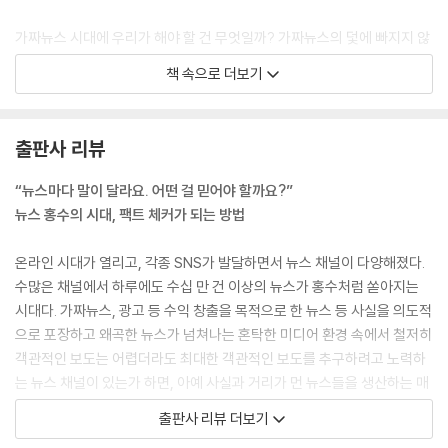
가짜뉴스 시대에 우리가 해야 할 건 무엇일까? 가짜뉴스의 덫에 빠지지 않
으려면 스스로 ‘팩트 체커’가 되는 게 중요해. 번거로운 일이지만 이 뉴스가
책 속으로 더보기
진짜일지 아닐지를 감별하는 과정을 거쳐야 한다는 이야기야. 가짜뉴스가
범람하자 국내외 다양한 기관, 단체에서 가짜뉴스 판별법도 내놨어. 그중
국제도서관연맹에서 제시한 가이드를 잘 숙지해 두자. --- p.59-60
출판사 리뷰
우리는 뉴스 보도 채널, 즉 ‘언론’에 대한 신뢰가 있기 때문에 뉴스에서 다
“뉴스마다 말이 달라요. 어떤 걸 믿어야 할까요?”
룬 내용이나 여러 어휘, 표현 등을 의심 없이 받아들이는 경향이 있어. 뉴스
뉴스 홍수의 시대, 팩트 체커가 되는 방법
를 다루는 사람들에게 다른 직종의 사람들보다 더 무거운 사회적 책임 등
이 요구되는 이유가 여기 있겠지. 하지만 인터넷 매체 수가 늘어나고, 경쟁
온라인 시대가 열리고, 각종 SNS가 발달하면서 뉴스 채널이 다양해졌다.
이 치열해지면서 뉴스를 생산하는 이들은 더 흥미를 끌 만한 어휘나 표현
수많은 채널에서 하루에도 수십 만 건 이상의 뉴스가 홍수처럼 쏟아지는
을 넣어 자극적으로 제목을 붙이곤 해. --- p.90
시대다. 가짜뉴스, 광고 등 수익 창출을 목적으로 한 뉴스 등 사실을 의도적
으로 포장하고 왜곡한 뉴스가 넘쳐나는 혼탁한 미디어 환경 속에서 철저히
어떤 기사에서는 특정 분야 전문가를 앞세워 그와 관련한 제품이나 기업
객관적인 보도는 어렵더라도 최대한 객관적인 보도를 추구하려고 노력하
등을 홍보하기도 해. 이른바 권위자로 불리는 이의 조언이라고 하면 우리
는 뉴스 채널이 있는가 하면, 아예 사실과 거리가 먼 뉴스들을 생산하는 매
도 모르게 신뢰한다는 점을 이용한 것이지. 게다가 이런 기사형 광고에 기
체들도 늘고 있다. 1인 미디어 시대가 활발해지면서 개인이 콘텐츠를 만들
출판사 리뷰 더보기
자 바이라인(신문, 잡지 등에서 기자, 작가 등의 이름을 밝힌 줄)까지 있으
어 배포하는 일이 쉬워지다 보니 자신의 정치적 성향을 반영한 가짜뉴스를
면 뉴스 소비자 입장에서는 혼란이 커질 수밖에 없어. --- p.128