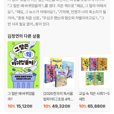
누군가의 죽음이 생중계되는 세상
『그 말은 왜 바뀌었을까?』를 썼다. 지은 책으로 『왜요, 그 말이 어때서
-다시 보자! 뉴스 속 그 표현 3
요?』 『왜요, 그 뉴스가 어때서요?』 『기억해, 언젠가 너의 목소리가 될
거야』 『중등 처음 신문』 『무심코 했는데 혐오와 차별이라고요?』 『그
4장 낚지 마세요, 이제 그물은 사양합니다
런 사과 필요 없어』 등이 있다.
이것은 기사인가, 광고인가
김청연
의 다른 상품
‘알고리즘’의 노예가 될 수는 없어
솔직히 궁금하지? 궁금해 죽겠지?
직관적으로 끌리는 뉴스는 위험해
-다시 보자! 뉴스 속 그 표현 4
나가는 글: 뉴스 보는 ‘매의 눈’을 선물합니다
그 말은 왜 바뀌었을
[2026 한우리 독서올
교실 속 작은 사회 1~5
까?
림피아드] 초등 4학년
세트
필독서 세트
10
15,120
10
49,320
10
65,880
%
%
%
원
원
원