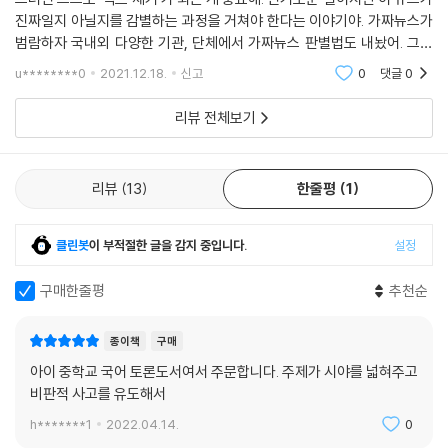
뉴스 환경 속에서는 뉴스를 보는 특유의 ‘매의 눈’을 반드시 갖춰야 한다는
진짜일지 아닐지를 감별하는 과정을 거쳐야 한다는 이야기야. 가짜뉴스가
것이다. 이는 다른 말로 ‘비판적 사고’라고 할 수 있다. 비판적 사고란, 어떤
범람하자 국내외 다양한 기관, 단체에서 가짜뉴스 판별법도 내놨어. 그중
사태나 사안에 대해 감정 등에 사로잡히지 않고 이를 논리적이고 합리적으
국제도서관연맹에서 제시한 가이드를 잘 숙지해 두자. (p.59)
u********0
2021.12.18.
신고
0
댓글
0
로 분석·평가·판단해 보는 것을 뜻하는 말이다. 예를 들어, 코로나19 관련
정보를 담은 뉴스가 나왔을 때 이 뉴스가 믿을 만한 것인지 아닌지를 하나
리뷰 전체보기
하나 뜯어보는 것도 뉴스를 보는 비판적 사고라고 할 수 있다.
저자는 코로나19 상황에서 등장했던 가짜뉴스들만 봐도 우리가 왜 뉴스를
리뷰
13
한줄평
1
맹신해선 안 되며 날카롭게 곱씹어 봐야 하는지를 차근차근 들려준다. “고
농도 알코올을 마시면 코로나19 바이러스가 없어진다”는 등 가짜뉴스가
클린봇
이 부적절한 글을 감지 중입니다.
설정
전한 정보를 따라 하다 전 세계적으로 최소 800명이 목숨을 잃은 실제 사
례를 들며, 왜곡된 뉴스를 무비판적으로 받아들였을 때 어떤 일이 일어나
구매한줄평
추천순
는지 보여준다. 좋아하는 연예인과 관련해 ‘정말 엄청난 사건이 일어났
다’는 제목의 뉴스가 올라와서 클릭을 했는데 알고 보니 가십거리에 불과
종이책
구매
한 기사였고 이런 몇 차례의 클릭으로 인해 ‘알고리즘’이라는 기술이 작동
아이 중학교 국어 토론도서여서 주문합니다. 주제가 시야를 넓혀주고
해 비슷한 엉터리 뉴스들만 반복해 추천받게 되는 과정도 보여준다. 청소
비판적 사고를 유도해서
년들이 많이 보는 유튜브 알고리즘의 가장 큰 문제는 가짜 뉴스를 거르지
않고 이용자들에게 추천한다는 점이다. 이 책은 청소년들이 이런 상업적
h*******1
2022.04.14.
0
목적이 숨어 있는 알고리즘의 틀에서 벗어나 정확하고 비판적인 시선으로