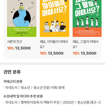
서른의 친구
왜요, 아이돌이 어때서
왜요, 그 말이 어때서
요?
요?
10
13,500
%
원
10
13,500
10
13,500
%
%
원
원
관련 분류
카테고리 분류
국내도서
청소년
청소년 인문/사회/경제
수상내역 및 미디어 추천 분류
국내도서
행복한아침독서/책둥이 추천
2022년
청소년용(중3-고