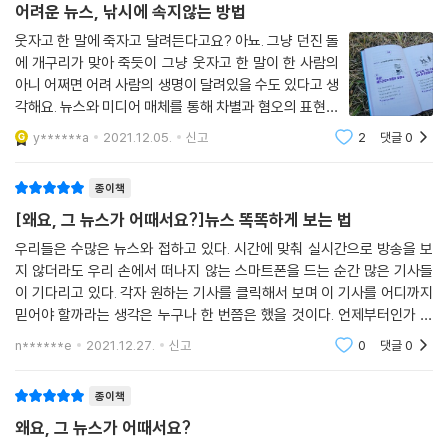
어려운 뉴스, 낚시에 속지않는 방법
능력으로, 4차 산업혁명 시대를 맞는 청소년이 갖추어야 할 핵심 역량이
웃자고 한 말에 죽자고 달려든다고요? 아뇨. 그냥 던진 돌
자, 2015 개정 교육과정 목표인 ‘창의융합형 인재’로 성장하게 하는 바탕
에 개구리가 맞아 죽듯이 그냥 웃자고 한 말이 한 사람의
이다. 교육 선진국에서는 이미 미디어 리터러시의 중요성을 인식하여 관련
아니 어쩌면 어려 사람의 생명이 달려있을 수도 있다고 생
교육 프로그램을 개발·실행하고 있지만, 우리나라는 공교육 차원에서 이
각해요. 뉴스와 미디어 매체를 통해 차별과 혐오의 표현들
에 대한 논의가 아직은 부족한 편이다. 2022 개정 교육 과정에서는 미디어
이 등장하고 확산되는 일이 많아지면서 별다른 의도가 없
y******a
2021.12.05.
신고
2
댓글
0
리터러시와 관련된 교육과정을 편성하고자 검토 중이라고 한다. 이 책은
다고 이를 가볍게 여길 수 있을까요? 오로지 흥미를 위해
이런 흐름 속에서 청소년이 읽고 토론할 수 있는 장을 열어주는 책이 될 것
서, 오로지 돈을 위해서 일단 클릭을
종이책
이다.
[왜요, 그 뉴스가 어때서요?]뉴스 똑똑하게 보는 법
사회에 나가면 정보를 이해하는 능력이 필요하고, 정보는 보통 미디어를
우리들은 수많은 뉴스와 접하고 있다. 시간에 맞춰 실시간으로 방송을 보
통해 만나게 된다. 그래서 우리는 미디어를 이해하고 활용할 줄 아는 능력
지 않더라도 우리 손에서 떠나지 않는 스마트폰을 드는 순간 많은 기사들
을 갖춰야 한다. 미디어는 대표적으로 신문, 방송이 이 있고 요즘은 소셜 미
이 기다리고 있다. 각자 원하는 기사를 클릭해서 보며 이 기사를 어디까지
디어가 중요한 매체로 떠올랐다. 뉴스와 정보를 수동적으로 소비하게 되면
믿어야 할까라는 생각은 누구나 한 번쯤은 했을 것이다. 언제부터인가 뉴
미디어를 만들어 내는 거대한 기업이나 권력이 원하는 대로 소비하고 생각
스를 접하면서 각자 걸러내는 능력이 필요하게 되었다. 100% 믿음을 가지
n******e
2021.12.27.
신고
0
댓글
0
고 보는 경우는 드
하게 된다. 미디어 이용의 주체가 되어 자신과 사회에 필요한 정보와 유용
한 뉴스를 찾아 다양하게 활용할 줄 아는 사람이 경쟁력을 갖게 된다. 이 책
종이책
은 청소년들이 미디어를 올바로 이해하는 능력을 길러주는 데 집중했다.
왜요, 그 뉴스가 어때서요?