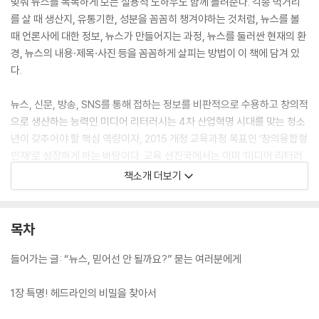
맞춰 뉴스를 똑똑하게 보는 실용적 노하우도 함께 들려준다. 각종 먹거리
를 살 때 생산지, 유통기한, 성분을 꼼꼼히 챙겨야하는 것처럼, 뉴스를 볼
때 언론사에 대한 정보, 뉴스가 만들어지는 과정, 뉴스를 둘러싼 현재의 환
경, 뉴스의 내용·제목·사진 등을 꼼꼼하게 살피는 방법이 이 책에 담겨 있
다.
뉴스, 신문, 방송, SNS를 통해 접하는 정보를 비판적으로 수용하고 창의적
으로 생산하는 능력인 미디어 리터러시는 4차 산업혁명 시대를 맞는 청소
년이 갖추어야 할 핵심 역량이자, 2015 개정 교육과정 목표인 ‘창의융합형
인재’로 성장하게 하는 바탕이다. 교육 선진국에서는 이미 ‘미디어 리터러
시’의 중요성을 인식하여 관련 교육 프로그램을 개발·실행하고 있지만, 우
책소개 더보기
리나라는 공교육 차원에서 이에 대한 논의가 부족한 편이다. 2022 개정 교
육 과정에서는 미디어 리터러시와 관련된 교육과정을 편성하고자 검토 중
이라고 한다. 이 책은 이런 흐름 속에서 청소년이 뉴스를 읽고 토론할 수 있
목차
는 장을 열어줄 것이다.
들어가는 글: “뉴스, 믿어선 안 될까요?” 묻는 여러분에게
1장 특명! 헤드라인의 비밀을 찾아서