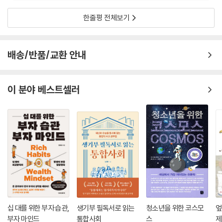
뉴스를 읽는 능력을 갖추는 방법도 제시한다.
한줄평 전체보기
배송/반품/교환 안내
이 분야 베스트셀러
십 대를 위한 부자 습관,
생기부 필독서로 읽는
청소년을 위한 코스모
엎
부자 마인드
통합사회
스
제