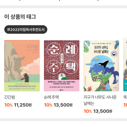
이 상품의 태그
#2022아침독서추천도서
긴긴밤
순례 주택
지구가 너무도 사나운
죽
날에는
10
11,250
10
13,500
1
%
%
원
원
10
13,500
%
원