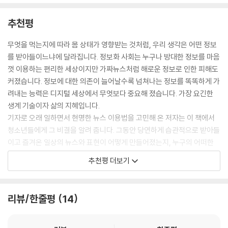
만들어 온라인에 배포하기도 한다.
추천평
특정 뉴스가 다룬 사건, 정보의 앞뒤 정황, 즉 맥락을 살펴보는 것도 필요
이 책은 청소년이 뉴스의 속성을 잘 이해하고, 혼탁해진 뉴스 환경 속에서
해. “코로나19라는 바이러스가 확산하고 있다”는 뉴스가 나온다면 이 바
우리를 혼란에 빠뜨리는 뉴스들을 가려낼 수 있는 눈을 높여 주는 책이다.
무엇을 먹는지에 따라 몸 상태가 영향받는 것처럼, 우리 생각은 어떤 정보
이러스가 언제, 어디서 나오게 된 건지를 다룬 뉴스를 먼저 찾을 수 있겠지.
일종의 뉴스 똑똑하게 보는 가이드인 셈이다. 오랜 시간 뉴스를 생산하는
를 받아들이느냐에 달라집니다. 정보화 사회는 누구나 방대한 정보를 마음
그러고나서 이 바이러스가 어떤 바이러스인지를 알아본 뉴스도 찾을 수 있
일을 해 온 저자가 ‘뉴스 소비자들도 알았으면 좋겠다’고 생각한 이야기들
껏 이용하는 편리한 세상이지만 가짜뉴스처럼 해로운 정보로 인한 피해도
을 거야. 이런 식으로 특정 뉴스가 다룬 소식과 관련해 전후를 살펴보게 해
을 구체적으로 정리했다. 현명한 소비자는 각종 먹을거리를 살 때 그것을
커졌습니다. 정보에 대한 의존이 늘어날수록 넘쳐나는 정보를 똑똑하게 가
주는 다른 뉴스들을 읽어 보면 어떤 사건사고의 맥락을 좀 더 명확히 파악
만든 회사부터 생산지, 성분, 유통기한 등을 꼼꼼히 따져 본다. 몸에 좋은
려내는 능력은 디지털 세상에서 무엇보다 중요해 졌습니다. 가장 요긴한
하는 눈이 생길 거야.
재료로 이루어진, 건강한 음식을 먹기 위해서는 그런 수고를 마다하지 않
생계 기술이자 삶의 지혜입니다.
--- p.162-163
는다. 이런 이들이 소비자가 아닌 적극적인 소비자가 되는 것처럼 적극적
기자로 오래 일하면서 현명한 뉴스 이용법을 고민해 온 저자는 이 책에서
인 뉴스 소비자가 되려면 어떤 비판적 사고를 해야 하는지 이 책이 잘 알려
청소년들에게 그 비결을 알려 줍니다. 그동안 당연하게 습관적으로 받아들
준다. 마치 제품 정보를 확인하듯 뉴스를 볼 때 언론사에 대한 정보, 뉴스가
이고 즐겨온 일상의 뉴스와 표현이 어떻게 만들어졌는지, 누구의 어떠한
만들어지는 과정, 뉴스를 둘러싼 현재의 환경, 뉴스의 내용·제목·사진 등을
의도를 담고 있는지를 들여다볼 수 있는 투시경과 같은 도구를 보여 줍니
추천평 더보기
꼼꼼하게 살피는 방법이 이 책에 담겨 있다.
다. 저자의 안내를 따라가다 보면, 무심코 이용해 왔지만 뉴스의 제목과 표
현에 이토록 강력하고 미묘한 장치가 숨어 있었다는 것을 발견하면서 뉴스
기자인 저자가 들려주는 뉴스 보도 사례가 읽는 즐거움을 더한다. 같은 사
와 문장에 담긴 의미가 새롭게 나타나는 경험을 하게 될 것입니다.
리뷰/한줄평
14
건인데 왜 신문마다 1면 기사의 제목이 다른지, 가짜뉴스에서 시작된 잘못
- 구본권 (『뉴스, 믿어도 될까?』 저자, 『한겨레』 사람과디지털연구소장)
된 정보의 위험성, 진짜 뉴스를 가려내는 팩트 체커 되는 법, 감염병 시대에
필요한 뉴스가 무엇인지, 피해자를 보호하지 않는 언론의 사례, 성별 고정