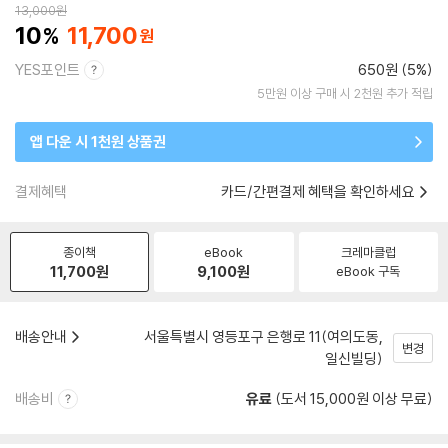
13,000
원
10
11,700
YES포인트
650원 (5%)
5만원 이상 구매 시 2천원 추가 적립
앱 다운 시 1천원 상품권
결제혜택
카드/간편결제 혜택을 확인하세요
종이책
eBook
크레마클럽
11,700
원
9,100
원
eBook 구독
배송안내
서울특별시 영등포구 은행로 11(여의도동,
변경
일신빌딩)
배송비
유료
(도서 15,000원 이상 무료)