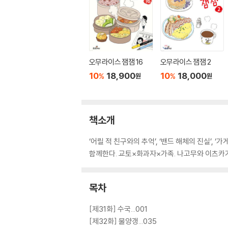
오무라이스 잼잼 16
오무라이스 잼잼 2
10
18,900
10
18,000
%
%
원
원
책소개
‘어릴 적 친구와의 추억’, ‘밴드 해체의 진실’,
함께한다. 교토×화과자×가족. 나고무와 이츠카가
목차
[제31화] 수국...001
[제32화] 물양갱...035