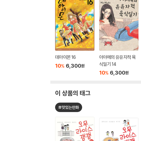
데아이몬 16
아야메의 유유자적 육
식일기 14
10
6,300
%
원
10
6,300
%
원
이 상품의 태그
#맛있는만화