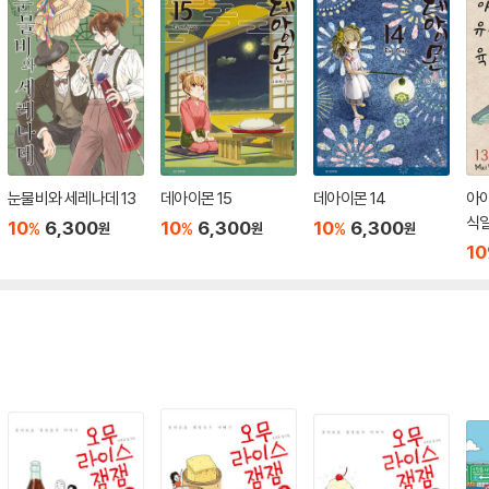
눈물비와 세레나데 13
데아이몬 15
데아이몬 14
아
식일
10
6,300
10
6,300
10
6,300
%
%
%
원
원
원
10