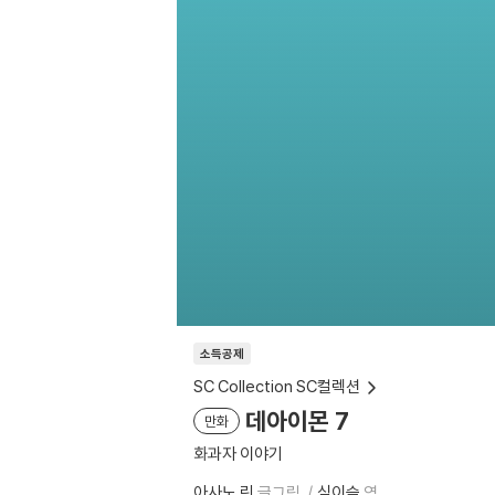
소득공제
SC Collection SC컬렉션
데아이몬 7
만화
화과자 이야기
아사노 린
글그림
심이슬
역