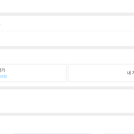
.
팔기
내 
00원