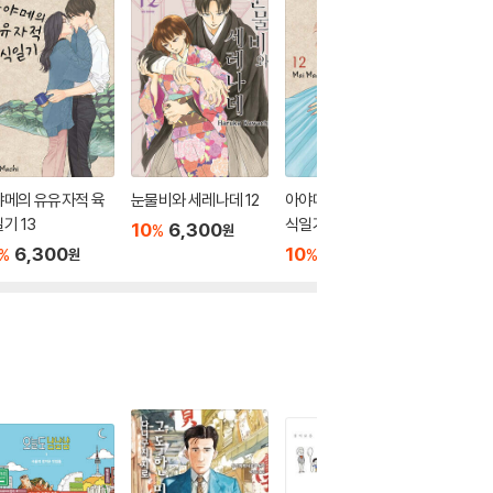
야메의 유유자적 육
눈물비와 세레나데 12
아야메의 유유자적 육
데아이몬 
기 13
식일기 12
10
6,300
10
6
%
%
원
6,300
10
6,300
%
%
원
원