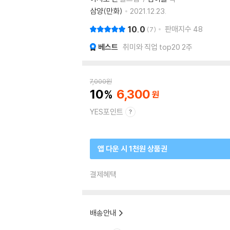
삼양(만화)
2021.12.23.
10.0
판매지수
48
7
베스트
취미와 직업 top20 2주
7,000
원
10
6,300
YES포인트
앱 다운 시 1천원 상품권
결제혜택
배송안내