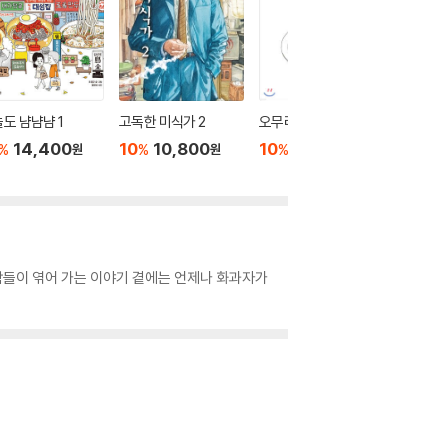
도 냠냠냠 1
고독한 미식가 2
오무라이스 잼잼 3
던전밥 7
14,400
10
10,800
10
18,000
10
6
%
%
%
%
원
원
원
 사람들이 엮어 가는 이야기 곁에는 언제나 화과자가