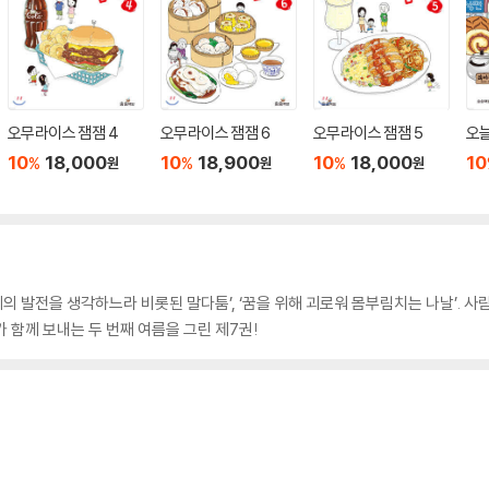
오무라이스 잼잼 4
오무라이스 잼잼 6
오무라이스 잼잼 5
오늘
10
18,000
10
18,900
10
18,000
10
%
%
%
원
원
원
 ‘가게의 발전을 생각하느라 비롯된 말다툼’, ‘꿈을 위해 괴로워 몸부림치는 나날’.
 함께 보내는 두 번째 여름을 그린 제7권!