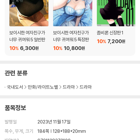
보이시한 여자친구가
보이시한 여자친구가
좀비론 신장판 1
너무 귀여워 5 일반판
너무 귀여워 5 특장판
10
7,200
%
원
10
6,300
10
10,800
%
%
원
원
관련 분류
국내도서
만화/라이트노벨
드라마
드라마
품목정보
발행일
2023년 11월 17일
쪽수, 무게, 크기
184쪽 | 128*188*20mm