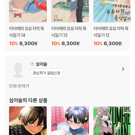
아야메의 유유자적 육
아야메의 유유자적 육
아야메의 유유자적 육
식일기 14
식일기 13
식일기 12
10
6,300
10
6,300
10
6,300
%
%
%
원
원
원
역
심이슬
관심작가 알림신청
만화 번역가
심이슬
의 다른 상품