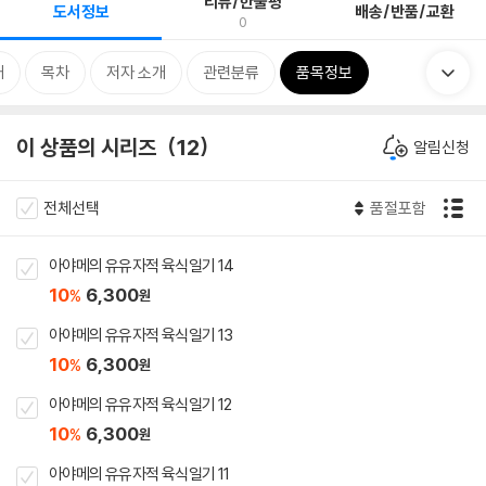
리뷰/한줄평
도서정보
배송/반품/교환
0
개
목차
저자 소개
관련분류
품목정보
이 상품의 시리즈
12
알림신청
전체선택
품절포함
아야메의 유유자적 육식일기 14
10
6,300
%
원
아야메의 유유자적 육식일기 13
10
6,300
%
원
아야메의 유유자적 육식일기 12
10
6,300
%
원
아야메의 유유자적 육식일기 11