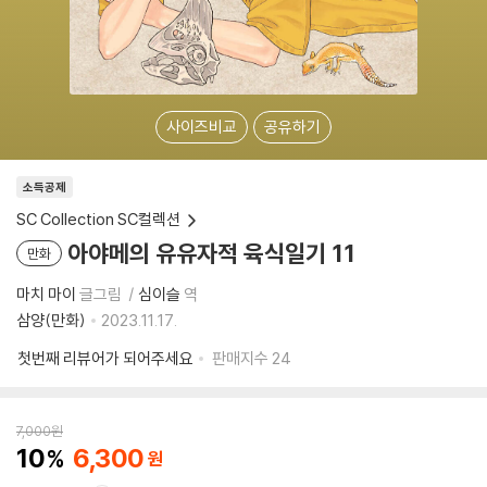
사이즈비교
공유하기
소득공제
SC Collection SC컬렉션
아야메의 유유자적 육식일기 11
만화
마치 마이
글그림
심이슬
역
삼양(만화)
2023.11.17.
첫번째 리뷰어가 되어주세요
판매지수
24
7,000
원
10
6,300