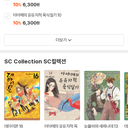
10
6,300
%
원
아야메의 유유자적 육식일기 10
10
6,300
%
원
더보기
SC Collection SC컬렉션
데아이몬 16
아야메의 유유자적 육
눈물비와 세레나데 13
데