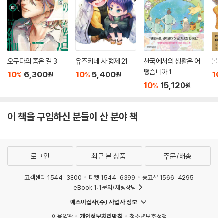
오쿠다의 좁은 길 3
유즈키네 사 형제 21
천국에서의 생활은 어
볼
떻습니까 1
10
6,300
10
5,400
1
%
%
원
원
10
15,120
%
원
이 책을 구입하신 분들이 산 분야 책
로그인
최근 본 상품
주문/배송
고객센터 1544-3800
티켓 1544-6399
중고샵 1566-4295
eBook 1:1문의/채팅상담
예스이십사(주) 사업자 정보
이용약관
개인정보처리방침
청소년보호정책