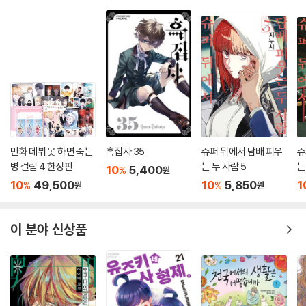
만화 데뷔 못 하면 죽는
흑집사 35
슈퍼 뒤에서 담배 피우
슈
병 걸림 4 한정판
는 두 사람 5
는
10
5,400
%
원
10
49,500
10
5,850
1
%
%
원
원
이 분야 신상품