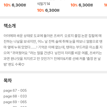
식일기 14
10
6,300
10
6,300
1
%
%
원
원
10
6,300
%
원
책소개
아야메와 싸운 상태로 도쿄에 돌아온 츠바키. 오로지 졸업 논문 집필에 매
진하는 나날을 보내지만, 어느 날 잔뜩 술에 취해 눈을 떠보니 알몸으로 텐
마 옆에 누워 있었다……! 기억은 아예 없는데, 텐마는 부드러운 미소를 지
으며 “귀여웠어요.”라는 말을 건넨다. 남친이 자리를 비운 여름, 츠바키는
과연 원나잇을 저지르고 만 것인가?! 진에이&키류 선배 커플 ‘출장 온 날
밤’ 편도 수록♡
목차
page.67 - 005
page.68 - 033
page.69 - 065