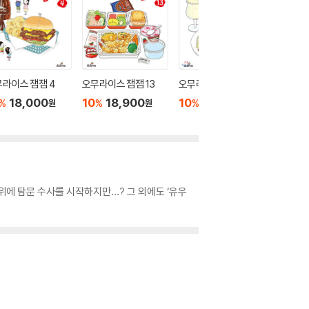
라이스 잼잼 4
오무라이스 잼잼 13
오무라이스 잼잼 5
던전밥 5
18,000
10
18,900
10
18,000
10
6
%
%
%
%
원
원
원
위에 탐문 수사를 시작하지만…? 그 외에도 ‘유우