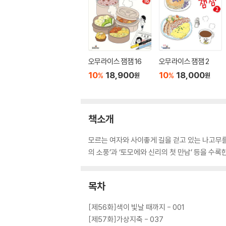
오무라이스 잼잼 16
오무라이스 잼잼 2
10
18,900
10
18,000
%
%
원
원
책소개
모르는 여자와 사이좋게 길을 걷고 있는 나고무를
의 소풍’과 ‘토모에와 신리의 첫 만남’ 등을 수록한
목차
[제56화]색이 빛날 때까지 - 001
[제57화]가상지축 - 037