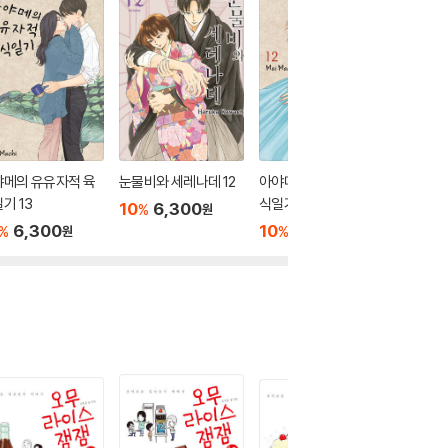
야메의 유유자적 육
눈물비와 세레나데 12
아야메의 유유자적 육
데아이몬 
기 13
식일기 12
10
6,300
10
6
%
%
원
6,300
10
6,300
%
%
원
원