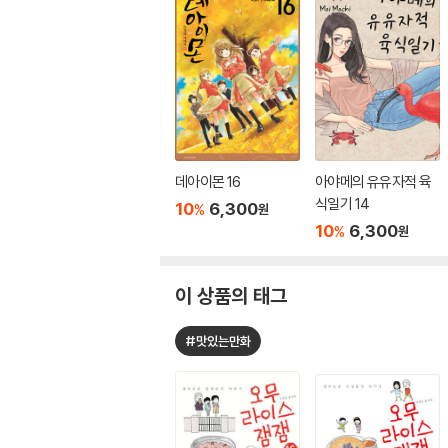
데아이몬 16
아야메의 유유자적 육
식일기 14
10
6,300
%
원
10
6,300
%
원
이 상품의 태그
#맛있는만화