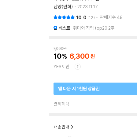
삼양(만화)
2023.11.17.
10.0
판매지수
48
12
베스트
취미와 직업 top20 2주
7,000
원
10
6,300
YES포인트
앱 다운 시 1천원 상품권
결제혜택
배송안내