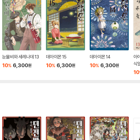
눈물비와 세레나데 13
데아이몬 15
데아이몬 14
아
식일
10
6,300
10
6,300
10
6,300
%
%
%
원
원
원
10