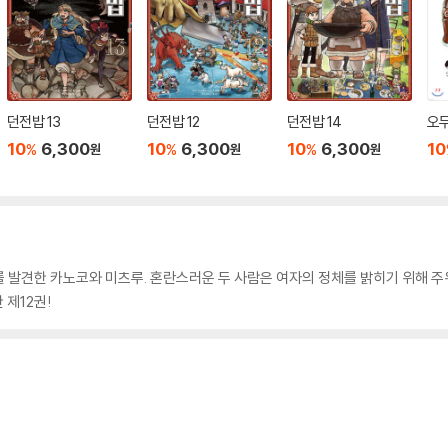
던전밥 13
던전밥 12
던전밥 14
오무
10
6,300
10
6,300
10
6,300
10
%
%
%
원
원
원
 발견한 카노코와 미츠루. 혼란스러운 두 사람은 여자의 정체를 밝히기 위해 주
 제12권!