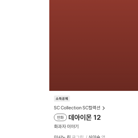
소득공제
SC Collection SC컬렉션
데아이몬 12
만화
화과자 이야기
아사노 린
글그림
심이슬
역