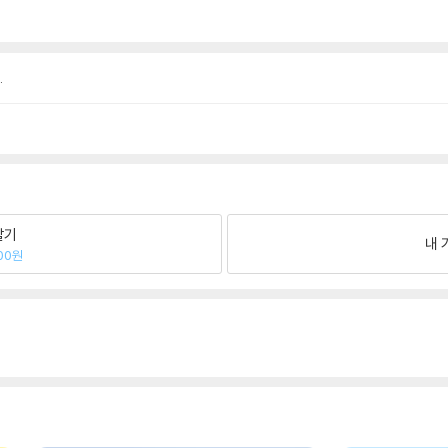
.
팔기
내 
00원