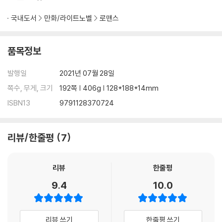
국내도서
만화/라이트노벨
로맨스
품목정보
발행일
2021년 07월 28일
쪽수, 무게, 크기
192쪽 | 406g | 128*188*14mm
ISBN13
9791128370724
리뷰/한줄평
7
리뷰
한줄평
9.4
10.0
리뷰 쓰기
한줄평 쓰기