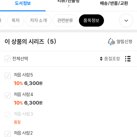
리뷰/한줄평
도서정보
배송/반품/교환
7
개
목차
저자 소개
관련분류
품목정보
이 상품의 시리즈
5
알림신청
전체선택
품절포함
처음 사람 5
10
6,300
%
원
처음 사람 4
10
6,300
%
원
처음 사람 3
품절
처음 사람 2