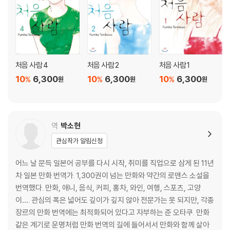
처음 사람 4
처음 사람 2
처음 사람 1
10
6,300
10
6,300
10
6,300
%
%
%
원
원
원
역
박소현
관심작가 알림신청
어느 날 문득 일본어 공부를 다시 시작, 취미를 직업으로 삼게 된 11년
차 일본 만화 번역가. 1,300권이 넘는 만화와 약간의 로맨스 소설을
번역했다. 만화, 애니, 음식, 커피, 홍차, 와인, 여행, 스포츠, 고양
이…. 관심의 폭은 넓어도 깊이가 깊지 않아 전문가는 못 되지만, 각종
장르의 만화 번역에는 최적화되어 있다고 자부하는 준 오타쿠. 만화
같은 계기로 운명처럼 만화 번역의 길에 들어서서 만화와 함께 살아