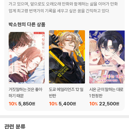
가고 있으며, 앞으로도 오래오래 만화와 함께하는 삶을 이어가 만화
업계 최고령 번역가의 기록을 세우고 싶은 꿈을 간직하고 있다.
박소현
의 다른 상품
거짓말하는 것은 좋아
도쿄 에일리언즈 12 일
시온 군이 말하는 대로
하기 때문
반판
1 한정판
10
5,850
10
5,400
10
22,500
%
%
%
원
원
원
관련 분류