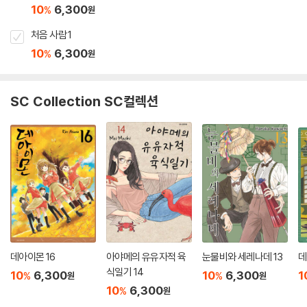
10
6,300
%
원
처음 사람 1
10
6,300
%
원
SC Collection SC컬렉션
데아이몬 16
아야메의 유유자적 육
눈물비와 세레나데 13
데
식일기 14
10
6,300
10
6,300
1
%
%
원
원
10
6,300
%
원