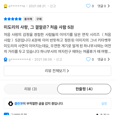
의기투합 합니다.그의 밝은 성격에 점점 빠져들었지만, 하나부사에게는 여
e*******e
2021.08.21.
신고
0
댓글
0
자 친구가 있습니다.
종이책
구매
미도리의 사랑, 그 결말은? 처음 사람 5권
처음 사랑의 감정을 경험한 사람들의 이야기를 담은 연작 시리즈 ＜처음
사람＞ 5권입니다.4권에 이어 반듯하고 정돈된 이미지의 그녀 키타벳푸
미도리의 사연이 이어지는데요, 우연한 계기로 알게 된 하나부사와는 여전
히 거리를 두고 있습니다.하나부사의 여자친구 에마는 여름휴가 때 여행지
를 이미 정했지만, 주변의 결혼 이야기에 휩쓸려 자신의 본가인 시코쿠로
g**********4
2021.08.09.
신고
0
댓글
0
변경합니다. 하나부
리뷰 전체보기
리뷰
3
한줄평
4
클린봇
이 부적절한 글을 감지 중입니다.
설정