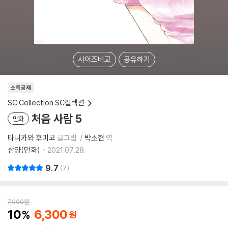
사이즈비교
공유하기
소득공제
SC Collection SC컬렉션
처음 사람 5
만화
타니카와 후미코
글그림
박소현
역
삼양(만화)
2021.07.28.
9.7
7
7,000
원
10
6,300