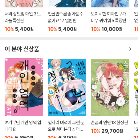
너와 장밋빛 매일 3 트
얼굴만으론 좋아할 수
보이시한 여자친구가
얼
리플특전판
없어요 17 일반판
너무 귀여워 5 특장판
없
10
5,400
10
5,400
10
10,800
1
%
%
%
원
원
원
이 분야 신상품
여기부턴 개인 영역 입
옆자리 녀석이 그런 눈
손끝과 연연 13 한정판
타
니다 8
으로 쳐다본다 4 더블
1
10
29,700
%
원
특전판
10
5,850
10
6,300
1
%
%
원
원