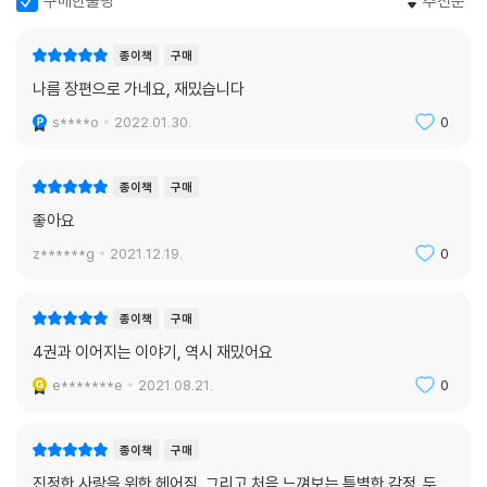
구매한줄평
추천순
종이책
구매
나름 장편으로 가네요, 재밌습니다
s****o
2022.01.30.
0
종이책
구매
좋아요
z******g
2021.12.19.
0
종이책
구매
4권과 이어지는 이야기, 역시 재밌어요
e*******e
2021.08.21.
0
종이책
구매
진정한 사랑을 위한 헤어짐, 그리고 처음 느껴보는 특별한 감정. 두