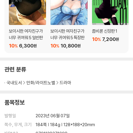
보이시한 여자친구가
보이시한 여자친구가
좀비론 신장판 1
너무 귀여워 5 일반판
너무 귀여워 5 특장판
10
7,200
%
원
10
6,300
10
10,800
%
%
원
원
관련 분류
국내도서
만화/라이트노벨
드라마
품목정보
발행일
2023년 06월 07일
쪽수, 무게, 크기
184쪽 | 184g | 128*188*20mm