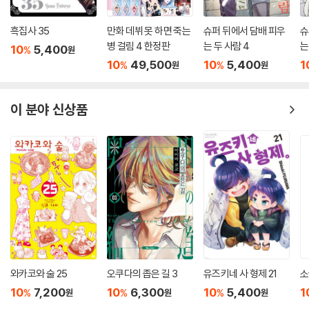
흑집사 35
만화 데뷔 못 하면 죽는
슈퍼 뒤에서 담배 피우
슈
병 걸림 4 한정판
는 두 사람 4
는
10
5,400
%
원
10
49,500
10
5,400
1
%
%
원
원
이 분야 신상품
와카코와 술 25
오쿠다의 좁은 길 3
유즈키네 사 형제 21
소
10
7,200
10
6,300
10
5,400
1
%
%
%
원
원
원