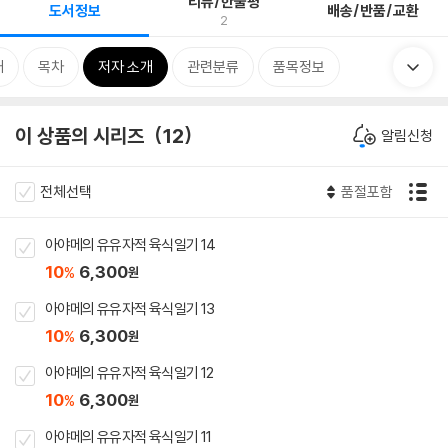
리뷰/한줄평
도서정보
배송/반품/교환
2
개
목차
저자 소개
관련분류
품목정보
이 상품의 시리즈
12
알림신청
전체선택
품절포함
아야메의 유유자적 육식일기 14
10
6,300
%
원
아야메의 유유자적 육식일기 13
10
6,300
%
원
아야메의 유유자적 육식일기 12
10
6,300
%
원
아야메의 유유자적 육식일기 11