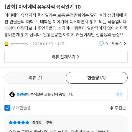
[만화] 아야메의 유유자적 육식일기 10
아야메의 유유자적 육식일기는 보통 순정만화와는 달리 뼈와 생명체에 미
친 인물들의 대학교, 대학원 이야기에 폭소하면서 읽게 되는 작품입니다.
배경이 이렇다보니 주인공들의 성격이나 행동이 일반적이지 않아서 더욱
흥미롭게 읽게 됩니다. 알콩달콩한 아야메 커플이지만 신입생의 등장으로
오해가 쌓이는 상황이 발생되고, 이에 멀어졌다가 다시 합쳐지는 상황이
u*******y
2024.01.23.
신고
0
댓글
0
지루하지않고
리뷰 전체보기
리뷰
1
한줄평
1
클린봇
이 부적절한 글을 감지 중입니다.
설정
구매한줄평
추천순
종이책
구매
소재도 그렇고 인물간의 관계도 너무 재밌어요ㅠ.ㅠ 다음권이