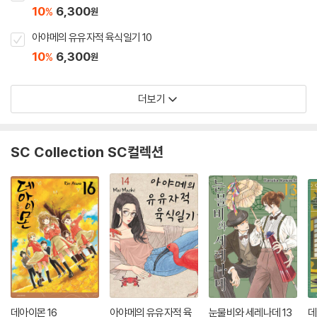
10
6,300
%
원
아야메의 유유자적 육식일기 10
10
6,300
%
원
더보기
SC Collection SC컬렉션
데아이몬 16
아야메의 유유자적 육
눈물비와 세레나데 13
데