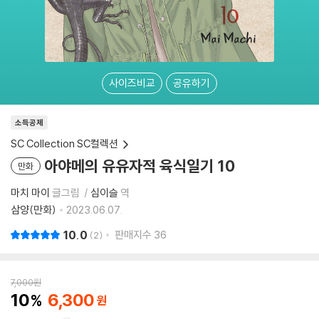
사이즈비교
공유하기
소득공제
SC Collection SC컬렉션
아야메의 유유자적 육식일기 10
만화
마치 마이
글그림
심이슬
역
삼양(만화)
2023.06.07.
10.0
판매지수
36
2
7,000
원
10
6,300