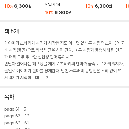
식일기 14
10
6,300
10
6,300
1
%
%
원
원
10
6,300
%
원
책소개
아야메와 츠바키가 사귀기 시작한 지도 어느덧 2년. 두 사람은 초여름의 고
비 사막(몽골)으로 화석 발굴을 하러 간다. 그 두 사람과 동행하게 된 얼굴
과 머리 모두 우수한 신입생 텐마 류이치로.
연달아 일어나는 해프닝을 계기로 츠바키와 텐마가 급속도로 가까워지자,
웬일로 아야메가 텐마를 경계한다. 남친vs후배의 공방전은 소리 없이 뜨
거워지기 시작하는데……?
목차
page.61 - 5
page.62 - 33
page.63 - 61