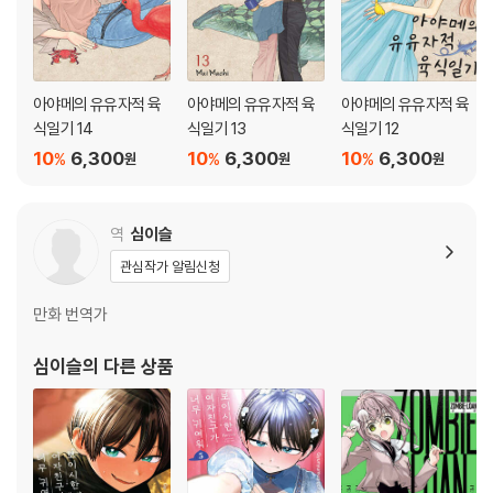
아야메의 유유자적 육
아야메의 유유자적 육
아야메의 유유자적 육
식일기 14
식일기 13
식일기 12
10
6,300
10
6,300
10
6,300
%
%
%
원
원
원
역
심이슬
관심작가 알림신청
만화 번역가
심이슬
의 다른 상품