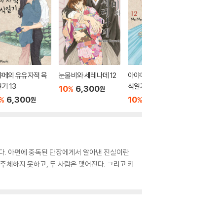
야메의 유유자적 육
눈물비와 세레나데 12
아야메의 유유자적 육
데아이몬 
기 13
식일기 12
10
6,300
10
6
%
%
원
6,300
10
6,300
%
%
원
원
한다. 아편에 중독된 단장에게서 알아낸 진실이란
주체하지 못하고, 두 사람은 맺어진다. 그리고 키