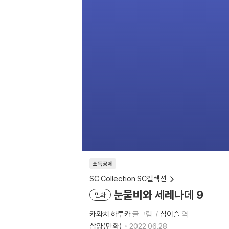
소득공제
SC Collection SC컬렉션
눈물비와 세레나데 9
만화
카와치 하루카
글그림
심이슬
역
삼양(만화)
2022.06.28.