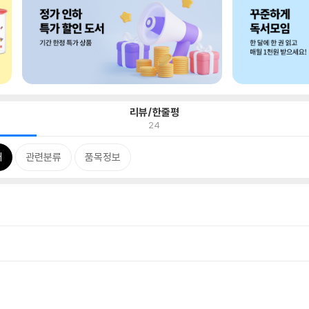
리뷰/한줄평
24
개
관련분류
품목정보