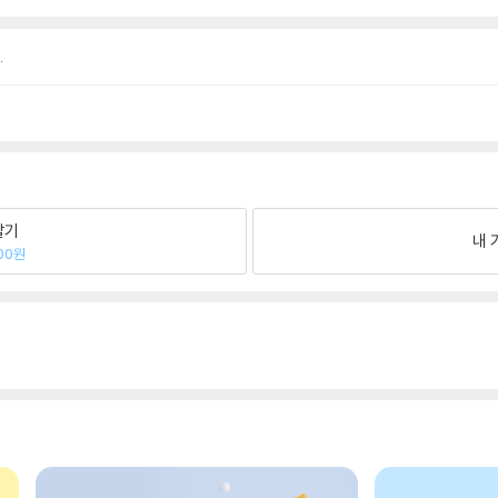
.
팔기
내 
00원