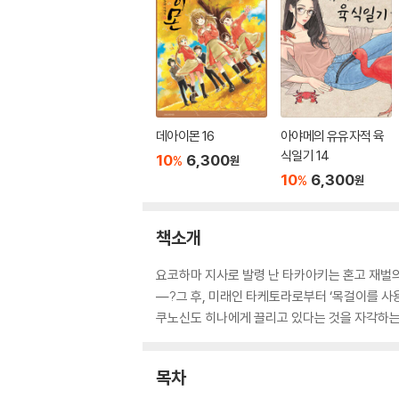
데아이몬 16
아야메의 유유자적 육
식일기 14
10
6,300
%
원
10
6,300
%
원
책소개
요코하마 지사로 발령 난 타카아키는 혼고 재벌의
―?그 후, 미래인 타케토라로부터 ‘목걸이를 사
쿠노신도 히나에게 끌리고 있다는 것을 자각하는
목차