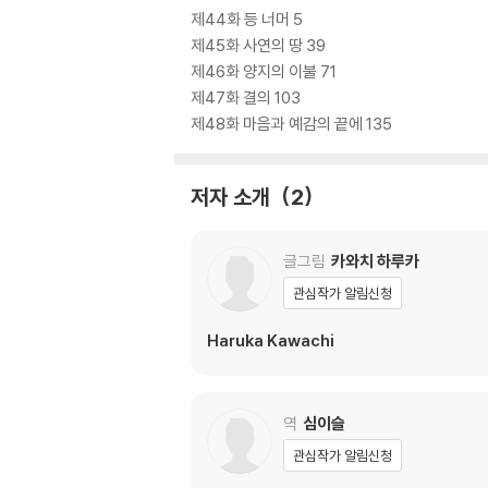
제44화 등 너머 5
제45화 사연의 땅 39
제46화 양지의 이불 71
제47화 결의 103
제48화 마음과 예감의 끝에 135
저자 소개
2
글그림
카와치 하루카
관심작가 알림신청
Haruka Kawachi
역
심이슬
관심작가 알림신청