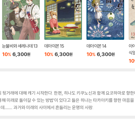
눈물비와 세레나데 13
데아이몬 15
데아이몬 14
아
식일
10
6,300
10
6,300
10
6,300
%
%
%
원
원
원
10
 뒷거래에 대해 캐기 시작한다. 한편, 히나도 키쿠노신과 함께 요코하마로 향
용해 미래로 돌아갈 수 있는 방법’이 있다고 들은 히나는 타카아키를 향한 마음을 
데……. 과거와 미래의 사이에서 흔들리는 운명의 사랑.