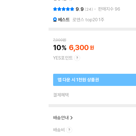
9.9
판매지수
96
24
베스트
로맨스 top20 1주
7,000
원
10
6,300
YES포인트
앱 다운 시 1천원 상품권
결제혜택
배송안내
배송비