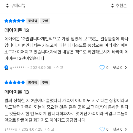
구매리뷰
추천순
종이책
구매
데아이몬 13
데아이몬 13권입니다개인적으로 가장 잼있게 보고있는 일상물중에 하나
입니다..이번권에서는 카노코에 대한 에피소드를 중점으로 여러개의 에피
소드가 이어지고 있습니다.자세한 내용은 책으로 확인해보시기 바라며 데
아이몬 13권이였습니다.
q******r
2024.09.05.
신고
0
댓글
0
종이책
구매
데아이몬 13
벌써 정착한 지 2년이나 흘렀다니 가족이 아니어도 서로 다른 상황이라고
해도결국 가족이 되는데 중요한 것은 같은 곳을 보고 마음이 통하면 된다
는 것을다시 한 번 느끼게 합니다화과자로 맺어진 가족이라 귀엽고 그들이
앞으로 만들어갈 화과자도 이야기도 궁금합니다
s****o
2024.07.25.
신고
0
댓글
0