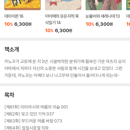
데아이몬 16
아야메의 유유자적 육
눈물비와 세레나데 13
데
식일기 14
10
6,300
10
6,300
1
%
%
원
원
10
6,300
%
원
책소개
카노코가 교토에 온 지 2년. 시끌벅적한 분위기에 휩싸인 기온 마츠리 요이
야마에서 저마다 자신의 소중한 사람과 함께 시간을 보내고 있었다. 그런
가운데, 카노코는 어쩌다 보니 나고무와 단둘이서 돌아다니게 되는데-.
목차
[제61화] 미타라시와 여름의 이슬 001
[제62화] 잊고 있던 기억 037
[제63화] 부드러운 여름 바람 073
[제64화] 일일시호일 109