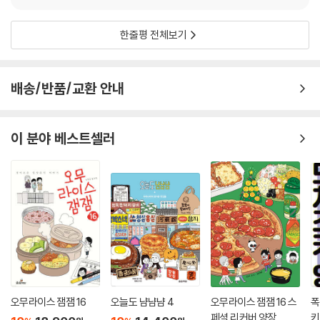
한줄평 전체보기
배송/반품/교환 안내
이 분야 베스트셀러
오무라이스 잼잼 16
오늘도 냠냠냠 4
오무라이스 잼잼 16 스
폭
페셜 리커버 양장
키