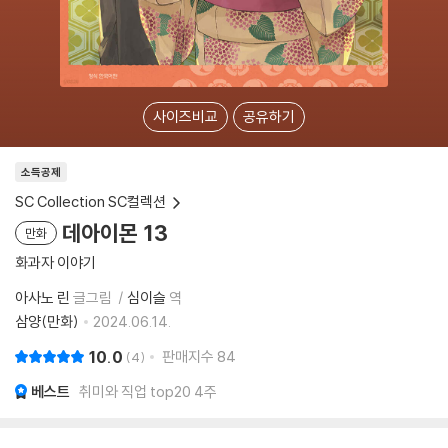
사이즈비교
공유하기
소득공제
SC Collection SC컬렉션
데아이몬 13
만화
화과자 이야기
아사노 린
글그림
심이슬
역
삼양(만화)
2024.06.14.
10.0
판매지수
84
4
베스트
취미와 직업 top20 4주