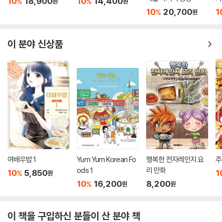
10
18,900
10
14,400
%
%
원
원
10
20,700
1
%
원
이 분야 신상품
여배우밥 1
Yum Yum Korean Fo
행복한 전자레인지 요
주
ods 1
리 만화
10
5,850
1
%
원
10
16,200
8,200
%
원
원
이 책을 구입하신 분들이 산 분야 책