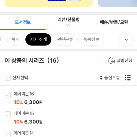
리뷰/한줄평
도서정보
배송/반품/교환
4
개
목차
저자 소개
관련분류
품목정보
이 상품의 시리즈
16
알림신청
전체선택
품절포함
데아이몬 16
10
6,300
%
원
데아이몬 15
10
6,300
%
원
데아이몬 14