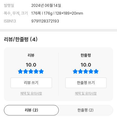
발행일
2024년 06월 14일
쪽수, 무게, 크기
176쪽 | 176g | 128*189*20mm
ISBN13
9791128372193
리뷰/한줄평
4
리뷰
한줄평
10.0
10.0
리뷰 쓰기
한줄평 쓰기
혜택 및 유의사항
혜택 및 유의사항
리뷰
2
한줄평
2