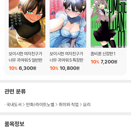
보이시한 여자친구가
보이시한 여자친구가
좀비론 신장판 1
너무 귀여워 5 일반판
너무 귀여워 5 특장판
10
7,200
%
원
10
6,300
10
10,800
%
%
원
원
관련 분류
국내도서
만화/라이트노벨
취미와 직업
요리
품목정보