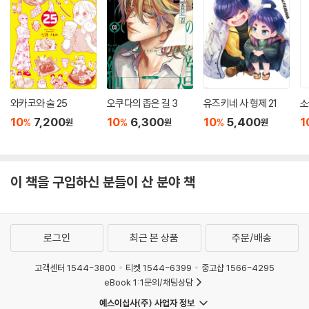
와카코와 술 25
오쿠다의 좁은 길 3
유즈키네 사 형제 21
소
10
7,200
10
6,300
10
5,400
1
%
%
%
원
원
원
이 책을 구입하신 분들이 산 분야 책
로그인
최근 본 상품
주문/배송
고객센터 1544-3800
티켓 1544-6399
중고샵 1566-4295
eBook 1:1문의/채팅상담
예스이십사(주) 사업자 정보