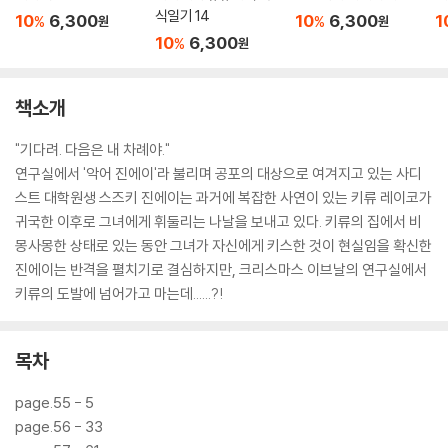
식일기 14
10
6,300
10
6,300
1
%
%
원
원
10
6,300
%
원
책소개
"기다려. 다음은 내 차례야."
연구실에서 '악어 진에이'라 불리며 공포의 대상으로 여겨지고 있는 사디
스트 대학원생 스즈키 진에이는 과거에 복잡한 사연이 있는 키류 레이코가
귀국한 이후로 그녀에게 휘둘리는 나날을 보내고 있다. 키류의 집에서 비
몽사몽한 상태로 있는 동안 그녀가 자신에게 키스한 것이 현실임을 확신한
진에이는 반격을 펼치기로 결심하지만, 크리스마스 이브날의 연구실에서
키류의 도발에 넘어가고 마는데......?!
목차
page.55 - 5
page.56 - 33