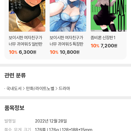
보이시한 여자친구가
보이시한 여자친구가
좀비론 신장판 1
너무 귀여워 5 일반판
너무 귀여워 5 특장판
10
7,200
%
원
10
6,300
10
10,800
%
%
원
원
관련 분류
국내도서
만화/라이트노벨
드라마
품목정보
발행일
2022년 12월 28일
쪽수, 무게, 크기
176쪽 | 176g | 128*188*15mm