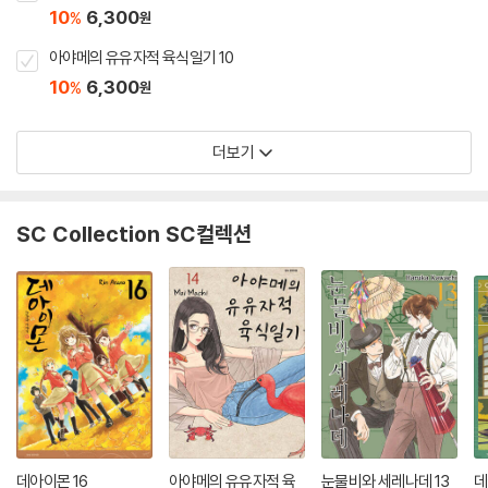
10
6,300
%
원
아야메의 유유자적 육식일기 10
10
6,300
%
원
더보기
SC Collection SC컬렉션
데아이몬 16
아야메의 유유자적 육
눈물비와 세레나데 13
데