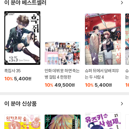
이 분야 베스트셀러
흑집사 35
만화 데뷔 못 하면 죽는
슈퍼 뒤에서 담배 피우
슈
병 걸림 4 한정판
는 두 사람 4
는
10
5,400
%
원
10
49,500
10
5,400
1
%
%
원
원
이 분야 신상품