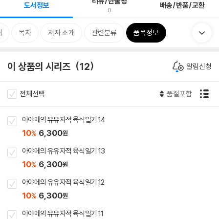
리뷰/한줄평
도서정보
배송/반품/교환
0
개
목차
저자 소개
관련분류
품목정보
이 상품의 시리즈
12
알림신청
전체선택
품절포함
아야메의 유유자적 육식일기 14
10
6,300
%
원
아야메의 유유자적 육식일기 13
10
6,300
%
원
아야메의 유유자적 육식일기 12
10
6,300
%
원
아야메의 유유자적 육식일기 11