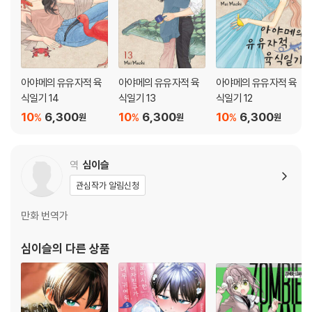
아야메의 유유자적 육
아야메의 유유자적 육
아야메의 유유자적 육
식일기 14
식일기 13
식일기 12
10
6,300
10
6,300
10
6,300
%
%
%
원
원
원
역
심이슬
관심작가 알림신청
만화 번역가
심이슬
의 다른 상품