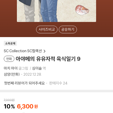
사이즈비교
공유하기
소득공제
SC Collection SC컬렉션
아야메의 유유자적 육식일기 9
만화
마치 마이
글그림
심이슬
역
삼양(만화)
2022.12.28.
첫번째 리뷰어가 되어주세요
판매지수
24
7,000
원
10
6,300