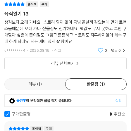
종이책
구매
육식일기 13
생각보다 오래 가네요. 스토리 할꺼 없이 금방 끝날꺼 같았는데 먼가 로맨
스물때문에 오래 가나 싶을정도 신기하네요. 책값도 무시 못하고 그만 구
매할까 싶은데 종이질도 그렇고 튼튼하고 스토리도 지루하지않아 계속 구
매 하게 되네요. 저는 재미 있게 잘 봤어요.
u********4
2025.08.15.
신고
0
댓글
0
리뷰 전체보기
리뷰
1
한줄평
1
클린봇
이 부적절한 글을 감지 중입니다.
설정
구매한줄평
추천순
종이책
구매