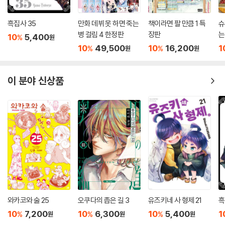
흑집사 35
만화 데뷔 못 하면 죽는
책이라면 팔 만큼 1 특
슈
병 걸림 4 한정판
장판
는
10
5,400
%
원
10
49,500
10
16,200
1
%
%
원
원
이 분야 신상품
와카코와 술 25
오쿠다의 좁은 길 3
유즈키네 사 형제 21
흑
10
7,200
10
6,300
10
5,400
1
%
%
%
원
원
원