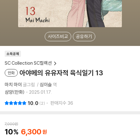
사이즈비교
공유하기
소득공제
SC Collection SC컬렉션
아야메의 유유자적 육식일기 13
만화
마치 마이
글그림
심이슬
역
삼양(만화)
2025.01.17.
10.0
판매지수
36
2
7,000
원
10
6,300