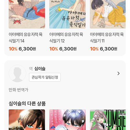
아야메의 유유자적 육
아야메의 유유자적 육
아야메의 유유자적 육
식일기 14
식일기 12
식일기 11
10
6,300
10
6,300
10
6,300
%
%
%
원
원
원
역
심이슬
관심작가 알림신청
만화 번역가
심이슬
의 다른 상품