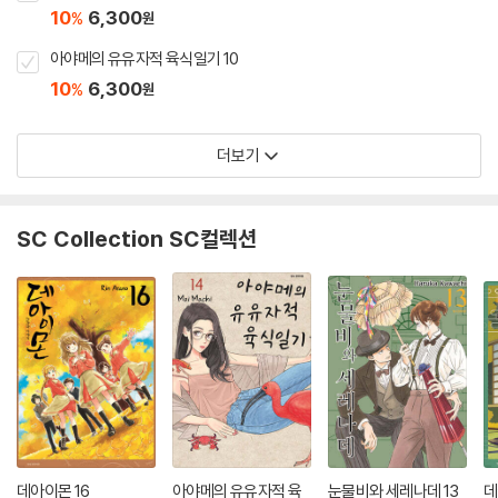
10
6,300
%
원
아야메의 유유자적 육식일기 10
10
6,300
%
원
더보기
SC Collection SC컬렉션
데아이몬 16
아야메의 유유자적 육
눈물비와 세레나데 13
데