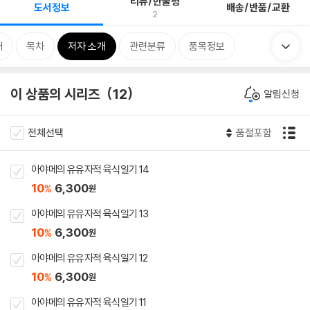
리뷰/한줄평
도서정보
배송/반품/교환
2
개
목차
저자 소개
관련분류
품목정보
이 상품의 시리즈
12
알림신청
전체선택
품절포함
아야메의 유유자적 육식일기 14
10
6,300
%
원
아야메의 유유자적 육식일기 13
10
6,300
%
원
아야메의 유유자적 육식일기 12
10
6,300
%
원
아야메의 유유자적 육식일기 11