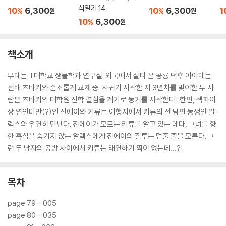
식일기 14
10
6,300
10
6,300
1
%
%
원
원
10
6,300
%
원
책소개
무대는 T대학교 생물학과 연구실. 외국에서 살다 온 공룡 덕후 아야메는
선배 츠바키와 순조롭게 교제 중. 사귀기 시작한 지 3년차를 맞이한 두 사
람은 츠바키의 대학원 진학 결심을 계기로 동거를 시작한다! 한편, 섹파이
상 연인미만(?)인 진에이와 키류는 여행지에서 키류의 전 남편 동생인 알
렉스와 우연히 만난다. 진에이가 모르는 키류를 알고 있는 데다, 그녀를 향
한 흑심을 숨기지 않는 알렉스에게 진에이의 질투는 멈출 줄을 모른다. 그
런 두 남자의 공방 사이에서 키류는 태연하기 짝이 없는데…?!
목차
page.79 - 005
page.80 - 035