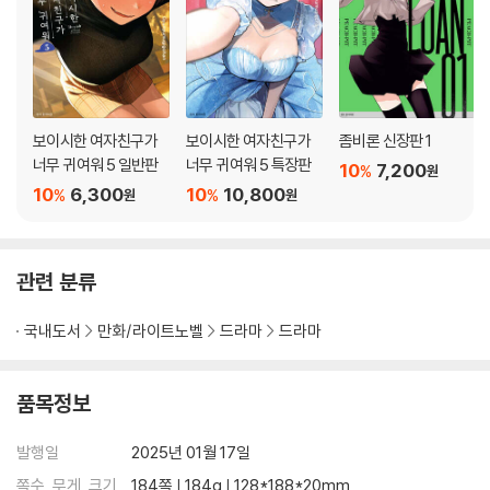
보이시한 여자친구가
보이시한 여자친구가
좀비론 신장판 1
너무 귀여워 5 일반판
너무 귀여워 5 특장판
10
7,200
%
원
10
6,300
10
10,800
%
%
원
원
관련 분류
국내도서
만화/라이트노벨
드라마
드라마
품목정보
발행일
2025년 01월 17일
쪽수, 무게, 크기
184쪽 | 184g | 128*188*20mm