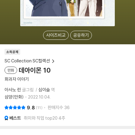
사이즈비교
공유하기
소득공제
SC Collection SC컬렉션
데아이몬 10
만화
화과자 이야기
아사노 린
글그림
심이슬
역
삼양(만화)
2022.10.04.
9.8
판매지수
36
11
베스트
취미와 직업 top20 4주