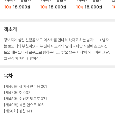
10
18,900
10
18,000
10
18,000
1
%
%
%
원
원
원
책소개
정보지에 실린 컬럼을 보고 이츠카를 만나러 왔다고 하는 남자…. 그 남자
는 토모에의 부친이었다. 부친이 이츠카의 앞에 나타난 사실에 초조해진
토모에는 또다시 료쿠쇼로 향하는데…. ‘필요 없는 자식’이 되어버린 그날,
그 진상이 마침내 밝혀진다.
목차
[제46화] 셋이서 한마음 001
[제47화] 칡 037
[제48화] 귀신은 밖으로 071
[제49화] 복은 안으로 105
[제50화] 경칩 141