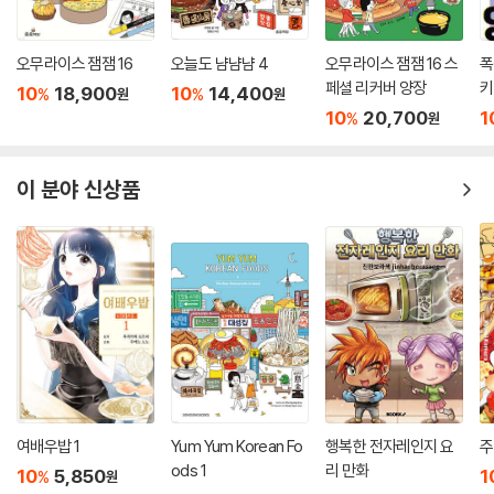
오무라이스 잼잼 16
오늘도 냠냠냠 4
오무라이스 잼잼 16 스
폭
페셜 리커버 양장
키
10
18,900
10
14,400
%
%
원
원
10
20,700
1
%
원
이 분야 신상품
여배우밥 1
Yum Yum Korean Fo
행복한 전자레인지 요
주
ods 1
리 만화
10
5,850
1
%
원