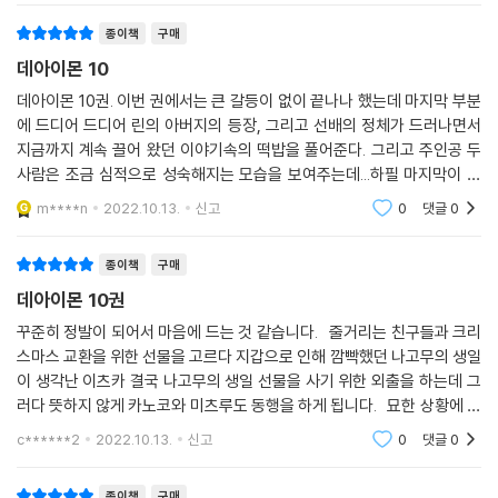
종이책
구매
데아이몬 10
데아이몬 10권. 이번 권에서는 큰 갈등이 없이 끝나나 했는데 마지막 부분
에 드디어 드디어 린의 아버지의 등장, 그리고 선배의 정체가 드러나면서
지금까지 계속 끌어 왔던 이야기속의 떡밥을 풀어준다. 그리고 주인공 두
사람은 조금 심적으로 성숙해지는 모습을 보여주는데...하필 마지막이 졸
업식 사진이라 만화가 여기서 끝나는 줄 알았다. 하지만 보니까 이 이후의
m****n
2022.10.13.
신고
0
댓글
0
이야기도 계속
종이책
구매
데아이몬 10권
꾸준히 정발이 되어서 마음에 드는 것 같습니다. 줄거리는 친구들과 크리
스마스 교환을 위한 선물을 고르다 지갑으로 인해 깜빡했던 나고무의 생일
이 생각난 이츠카 결국 나고무의 생일 선물을 사기 위한 외출을 하는데 그
러다 뜻하지 않게 카노코와 미츠루도 동행을 하게 됩니다. 묘한 상황에 잠
시 당황하지만 셋은 즐겁게 돌아다니고 오히려 나고무의 생일 선물을 깜빡
c******2
2022.10.13.
신고
0
댓글
0
하게
종이책
구매