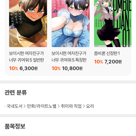
보이시한 여자친구가
보이시한 여자친구가
좀비론 신장판 1
너무 귀여워 5 일반판
너무 귀여워 5 특장판
10
7,200
%
원
10
6,300
10
10,800
%
%
원
원
관련 분류
국내도서
만화/라이트노벨
취미와 직업
요리
품목정보