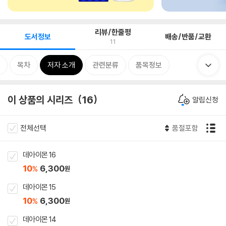
리뷰/한줄평
도서정보
배송/반품/교환
11
목차
저자 소개
관련분류
품목정보
이 상품의 시리즈
16
알림신청
전체선택
품절포함
데아이몬 16
10
6,300
%
원
데아이몬 15
10
6,300
%
원
데아이몬 14