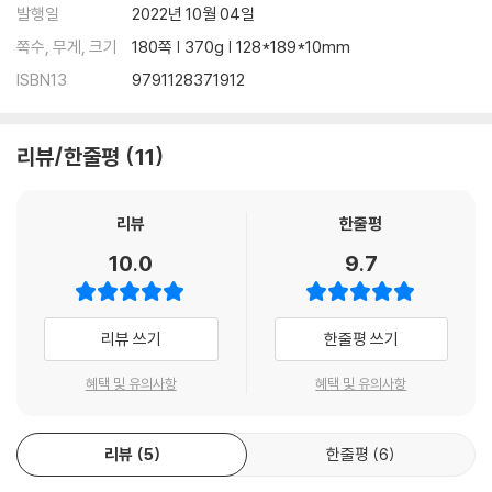
발행일
2022년 10월 04일
쪽수, 무게, 크기
180쪽 | 370g | 128*189*10mm
ISBN13
9791128371912
리뷰/한줄평
11
리뷰
한줄평
10.0
9.7
리뷰 쓰기
한줄평 쓰기
혜택 및 유의사항
혜택 및 유의사항
리뷰
5
한줄평
6