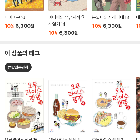
데아이몬 16
아야메의 유유자적 육
눈물비와 세레나데 13
데
식일기 14
10
6,300
10
6,300
1
%
%
원
원
10
6,300
%
원
이 상품의 태그
#맛있는만화
오무라이스 잼잼 16
오무라이스 잼잼 4
오무라이스 잼잼 2
던