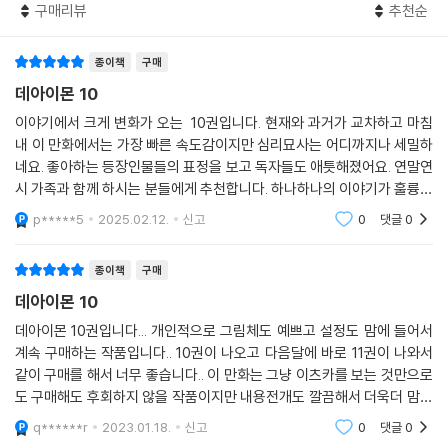
구매리뷰
추천순
종이책
구매
데아이몬 10
이야기에서 크게 변화가 오는 10권입니다. 현재와 과거가 교차하고 마침
내 이 만화에서는 가장 빠른 속도감이지만 심리묘사는 어디까지나 세밀하
네요. 좋아하는 등장인물들의 표정을 보고 독자들도 애틋해졌어요. 연말연
시 가족과 함께 하시는 분들에게 추천합니다. 하나하나의 이야기가 훌륭하
고 마음이 따뜻해지는 것들이 많습니다.
p*****5
2025.02.12.
신고
0
댓글
0
종이책
구매
데아이몬 10
데아이몬 10권입니다... 개인적으로 그림체도 예쁘고 설정도 맘에 들어서
계속 구매하는 작품입니다.. 10권이 나오고 다음달에 바로 11권이 나와서
같이 구매를 해서 너무 좋습니다.. 이 만화는 그냥 이츠카를 보는 것만으로
도 구매해도 후회하지 않을 작품이지만 내용전개도 깔끔해서 더욱더 맘에
듭니다.. 자세한 내용은 책으로 확인해보시기 바라며 데아이몬 10권이였
q******r
2023.01.18.
신고
0
댓글
0
습니다..