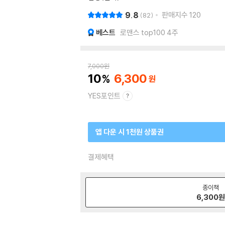
9.8
판매지수
120
82
베스트
로맨스 top100 4주
7,000
원
10
6,300
YES포인트
앱 다운 시 1천원 상품권
결제혜택
종이책
6,300