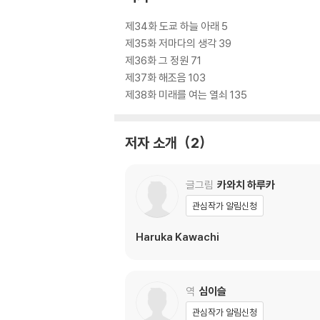
제34화 도쿄 하늘 아래 5
제35화 저마다의 생각 39
제36화 그 정원 71
제37화 해조음 103
제38화 미래를 여는 열쇠 135
저자 소개
2
글그림
카와치 하루카
관심작가 알림신청
Haruka Kawachi
역
심이슬
관심작가 알림신청