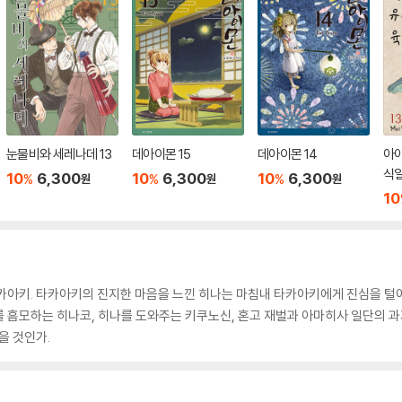
눈물비와 세레나데 13
데아이몬 15
데아이몬 14
아
식일
10
6,300
10
6,300
10
6,300
%
%
%
원
원
원
10
카아키. 타카아키의 진지한 마음을 느낀 히나는 마침내 타카아키에게 진심을 털어
 흠모하는 히나코, 히나를 도와주는 키쿠노신, 혼고 재벌과 아마히사 일단의 과
을 것인가.