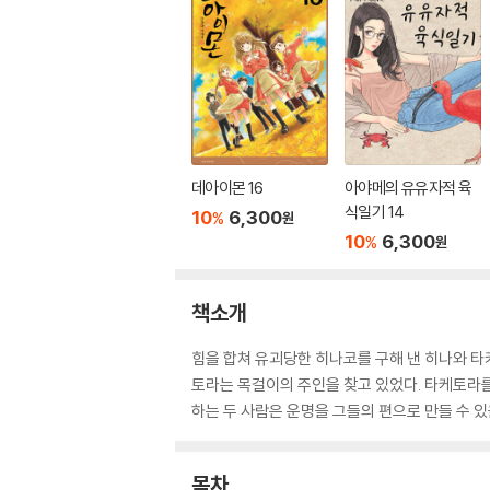
데아이몬 16
아야메의 유유자적 육
식일기 14
10
6,300
%
원
10
6,300
%
원
책소개
힘을 합쳐 유괴당한 히나코를 구해 낸 히나와 타
토라는 목걸이의 주인을 찾고 있었다. 타케토라를
하는 두 사람은 운명을 그들의 편으로 만들 수 있
목차