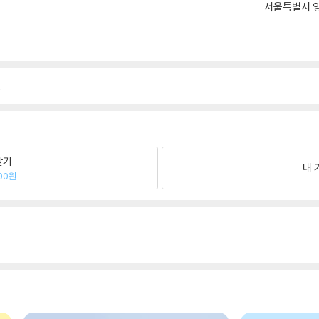
서울특별시 영
.
팔기
내 
00원