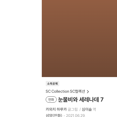
소득공제
SC Collection SC컬렉션
눈물비와 세레나데 7
만화
카와치 하루카
글그림
심이슬
역
삼양(만화)
2021.06.29.