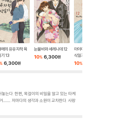
야메의 유유자적 육
눈물비와 세레나데 12
아야메의 유유자적 육
데아이몬 
기 13
식일기 12
10
6,300
10
6
%
%
원
6,300
10
6,300
%
%
원
원
놓는다. 한편, 목걸이의 비밀을 알고 있는 타케
거……. 저마다의 생각과 소원이 교차한다. 사랑