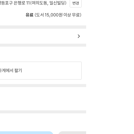
등포구 은행로 11(여의도동, 일신빌딩)
변경
유료
(도서 15,000원 이상 무료)
가게에서 팔기