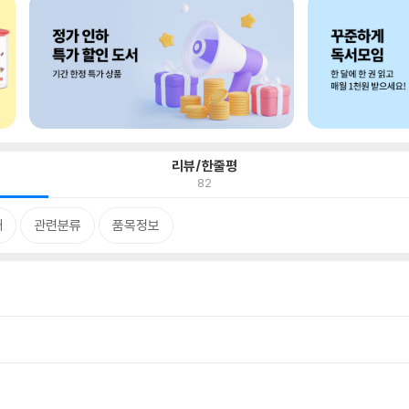
리뷰/한줄평
82
개
관련분류
품목정보