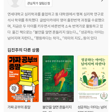
관심작가 알림신청
7장 예민한 부부를 위한 이야기
연세대학교 심리학과를 졸업하고 동 대학원에서 행복 심리학 연구로
부모가 되면 겪게 되는 다섯 가지 문제
석사 학위를 취득했다. 글밥아카데미 영어 출판번역 과정을 수료했으
문제는 사소한 감정에서 시작된다
며, 지금은 두 아이를 키우면서 바른번역 소속 번역가로 활동하고 있
원활한 의사소통을 위한 방법들
다. 옮긴 책으로는 『불안을 알면 흔들리지 않는다』, 『성공하는 아이는
누구나 콤플렉스가 있다
넘어지며 자란다』, 『평등하다는 착각』, 『의미의 지도』 등이 있다.
8장 행복한 육아를 위한 부부 관계 개선법
김진주
의 다른 상품
무례한 태도로 대하지 않기
육아 방식과 가사 분담에 합의하기
부부 사이의 친밀감 유지하기
그럼에도 불구하고 부부 관계를 끝낸다면
감사의 글
참고 문헌
가짜 공부의 종말
불안을 알면 흔들리지
성공하는 아이는 넘어