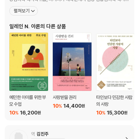
너무 신중하면 쉽게 지친다
위를 받았고, 샌프란시스코 융 연구소에서 수련 과정을 거쳤다. 스스
펼쳐보기
복잡한 육아 문제, 어떻게 결정해야 할까?
로 민감한 사람이자 민감한 아이의 엄마인 저자는, 그 누구보다 민감
둘째를 낳느냐 마느냐 고민하고 있다면
한 아이를 키우는 어려움에 크게 공감한다. 그는 지난 수년간 수천 명
일레인 N. 아론
의 다른 상품
예민한 부모가 육아라는 소명을 만났을 때
의 부모와 아이를 상담해왔으며, 그 과정에서 발견한 민감한
5장 남들보다 더 크게 느끼는 육아의 기쁨과 슬픔
아이의 발달 단계에 따라 변하는 부모의 감정
부정적인 감정, 어떻게 조절할까?
불안과 두려움, 우울과 좌절감에서 벗어나는 법
아이에게 화가 날 때
육아의 기쁨도 두 배가 된다
6장 부모로서 건강한 대인관계 맺기
예민한 아이를 위한 부
사랑받을 권리
타인보다 민감한 사람
예민한 부모는 늘 수줍다
모 수업
의 사랑
10
14,400
%
원
죄책감 없는 관계 만들기
10
16,200
10
15,300
%
%
원
원
수치심 대신 자부심 갖기
아이의 놀이 모임 어떻게 할까?
예민한 부모의 대인관계 대처법
역
김진주
나의 예민함을 설명해야 할 때