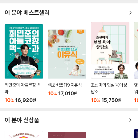
이 분야 베스트셀러
최민준의 아들코칭 백
삐뽀삐뽀 119 이유식
조선미의 현실 육아 상
영
과
담소
워
10
17,010
%
원
10
16,920
10
15,750
1
%
%
원
원
이 분야 신상품