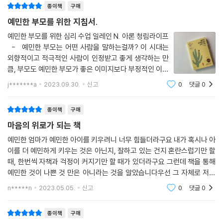
한 부모라면 반드시 휴식을 취하기를 권한다. 이 책에는 예민한 부모가 번
종이책
구매
아웃에 빠지지 않도록 틈틈이 자신을 돌볼 수 있는 요령들이 있다. 더불어
예민한 부모를 위한 지침서.
도움을 받을 수 있는 방법, 누군가에게 도움을 받을 때 유의할 점까지도 알
려준다. 특히 부모들이 가장 고민하는 부분 중 하나인 기관을 선택할 때 고
예민한 부모를 위한 심리 수업 일레인 N. 아론 청림라이프
- 예민한 부모는 어떤 사람을 말하는걸까? 이 시대는
려해야 할 사항을 섬세하게 짚어준다.
외향적이고 적극적인 사람이 인정받고 좋게 생각하는 만
큼, 부모도 예민한 부모가 좋은 이미지보다 부정적인 이미
예민한 부모는 선택만큼이나 새로운 사람을 상대하는 것을 어려워한다. 부
지를 많이 갖고 있는 듯 하다. 다행히도 이 책에서는 강점
모가 되면 다른 부모들과의 모임이 잦아지고 교사, 낯선 사람들 등등 육아
j*******a
2023.09.30.
신고
0
댓글
0
보다 약점이 많은 것처럼 보이는 예민한 부모들의 핵심 특
에 관련된 다양한 인간관계가 생긴다. 대부분의 예민한 부모는 내향적이고
성을 설명하며 좋은 부
경계심이 많아 소통하는 것을 어려워한다. 저자는 부모가 되면 겪을 수 있
종이책
구매
는 상황, 다양한 대인 관계에 대처하는 방법을 알려준다. 더 나아가 부부 관
마음의 위로가 되는 책
계를 위한 조언도 아끼지 않는다. 아이가 생기고 부부가 가장 많이 겪는 갈
예민한 엄마가 예민한 아이를 키우려니 너무 힘들더라구요 내가 혹시나 아
등 해결법, 또 당장 적용할 수 있는 실용적인 의사 소통법도 소개한다. 저자
이를 더 예민하게 키우는 것은 아닌지, 잘하고 있는 건지 혼란스럽기만 할
가 친밀한 관계와 사랑에 관한 심리학 연구의 권위자이기도 한 만큼 이 책
때, 한번씩 자책과 걱정이 커지기만 할 때가 있더라구요 그런데 책을 통해
의 부부 관계 갈등 대처법은 큰 도움이 될 것이다. 또 이 책에 실린 육아 가
예민한 것이 나쁜 것 만은 아니라는 것을 알았습니다우선 그 자체로 저에
치관, 방식, 가사 분담, 부부 생활 등등 다양한 주제의 질문을 부부가 나눠
게는 큰 위안이 되었습니다 이 책을 다 읽고 작가가 쓴 다른 책 '까다롭고
n*****n
2023.05.05.
신고
0
댓글
0
보는 것을 추천한다.
예민한 내 아
종이책
구매
예민한 부모를 위한 모든 팁을 한 권에!