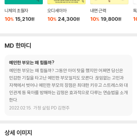
니체의 초월자
오디세이아
내면 근력
독
10
15,210
10
24,300
10
19,800
1
%
%
%
원
원
원
MD 한마디
예민한 부모는 왜 힘들까?
예민한 부모는 왜 힘들까? 그동안 아이 탓을 했지만 어쩌면 당신은
민감한 기질을 타고난 예민한 부모일지도 모른다. 끊임없는 고민과
자책에서 벗어나 예민한 부모의 장점은 최대한 키우고 스트레스와 대
인관계 등 육아를 방해하는 감정은 효과적으로 다루는 연습법을 소개
한다.
2022.02.15.
가정 살림 PD 김현주
상세 이미지