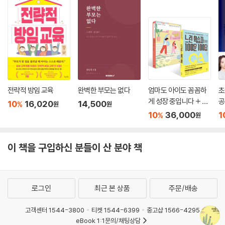
전략적 방임 교육
완벽한 부모는 없다
엄마도 아이도 꼼꼼하
초
게 성장 중입니다 + 느
공
10
16,020
14,500
%
원
원
린 학습자를 위한 100
10
36,000
1
%
원
문 100답 세트
이 책을 구입하신 분들이 산 분야 책
로그인
최근 본 상품
주문/배송
고객센터 1544-3800
티켓 1544-6399
중고샵 1566-4295
eBook 1:1문의/채팅상담