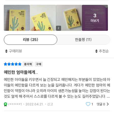
면, 실수만 연발하는 듯한 기분이 들 때가 있다. 그러면 부모로서 느끼는 죄
으로 발휘할 수 있다. 예민한 부모는 세 가지 강점을 이용해 물건이나 상황
책감이 수치심으로 넘어간다. 그렇지만 수치심을 느낀다고 해서 육아가 개
을 볼 때 입체적으로 바라볼 수 있다. 그렇기 때문에 기저귀, 유모차, 젖병
선될 리는 없다. 오히려 예민한 부모로서 직감을 믿고 따르기가 더 힘들어
3
등등 수많은 육아 용품 중에서 적절한 것을 골라낸다. 그뿐만 아니라 지금
질 뿐이다. 여러분은 순수하고 민감한 존재로, 사랑할 준비를 갖추고 이 세
더보기
아이에게 엄격하게 굴어야 할지, 말을 들어주며 아이를 포용해야 할지 선
상에 나왔다. 수치심을 느끼는 대부분의 문제는 우리가 통제할 수 있는 영
택해야 하는 까다로운 상황에서도 최선의 답을 고를 수 있다. 또 양심적이
2
역 밖의 상황들이 빚어낸 결과이다. 여러분의 잘못이 아니다. 여러분은 그
고 편견에서 자유로운 예민한 부모의 모습은 아이가 지혜롭게 성장할 수
자체로 나쁘지 않고 그랬던 적도 없다.
리뷰
25
한줄평
11
있는 밑거름이다.
--- p. 189 「수치심 대신 자부심 갖기」 중에서
구매리뷰
추천순
육아 스트레스를 다루는 법부터 효율적인 의사 결정법,
어느 부부든 부모가 되면 새로운 도전을 맞이한다. 여기서 나쁜 소식은 아
다양한 대인 관계 대처법, 굳건한 부부 관계를 위한 조언까지
이가 생기면 누구나 할 것 없이 부부 관계의 만족도가 전반적으로 떨어진
종이책
구매
다는 점이다. 하지만 우리가 실시한 조사에 따르면 예민한 부모라고 해서
예민한 부모는 훌륭한 부모가 될 수 있다. 단 그들이 가진 한 가지 약점이
예민한 엄마들에게..
만족도가 더 많이 떨어지지는 않았다. 우리는 설문 조사에서 ‘부부 관계에
보완될 경우에 말이다. 그들의 약점은 바로 스트레스에 취약한 것이다. 예
예민한 아이들을 키우면서 늘 긴장되고 예민해지는 부분들이 있었는데 아
얼마나 만족하는가’ ‘배우자가 좋은 부모라고 생각하는가’ ‘배우자가 육아
민한 부모는 시각, 청각, 촉각 등 모든 감각들을 항상 곤두세우고 있다. 그
이들의 예민함을 다르게 보는 눈을 길러줍니다. 게다가 예민한 엄마의 예
방식에 실망감을 표현하지는 않는가’ 등을 물었는데, 예민한 부모의 응답
렇기에 다른 사람보다 많은 정보를 찾아내고 아주 사소한 차이까지도 찾아
민함이 약점이 아니라 오히려 아이의 생존가능성을 높이는 강점이 된다는
은 다른 부모의 응답과 같았다. 사실 나는 예민한 부모가 몇 가지 조언을 듣
낼 수 있다. 하지만 그만큼 더 쉽게 피곤해질 수밖에 없다. 예민한 부모는
것도 알게 해 주어서 스스로를 다르게 볼 수 있는 눈도 길러주었답니다. 다
는다면, 평균적으로 더 나은 부모가 될 수 있다고 믿는다. 왜 그렇지 않겠는
스트레스를 과도하게 받으면 자신의 강점을 활용하지 못한다. 24시간 아
양한 이해와 위로, 격려 외에도 어떻게 예민함을 다룰 것인지에 대한 정보
r******1
2022.04.21.
신고
1
댓글
0
가? 그들은 공감 능력과 직감, 성실성이 평균 이상으로 뛰어나다.
들을 전해주는 책
이와 붙어 있는 상황은 그들에겐 치명적이다. 그렇기 때문에 저자는 예민
--- p. 208 「부모가 되면 겪게 되는 다섯 가지 문제」 중에서