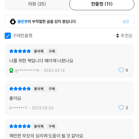
리뷰
25
한줄평
11
출간 기념 사인회에서 사람들은 일레인 아론에게 이렇게 말했다. 이 책이
제 인생을 구했어요.
- [샌프란시스코 크로니클]
클린봇
이 부적절한 글을 감지 중입니다.
설정
아론의 책은 무책임한 주장이나 두터운 자기계발서가 아니라 지금까지 거
구매한줄평
추천순
의 다뤄지지 않았던 주제를 파고드는 5년간의 진지한 노력의 산물이다.
- [포틀랜드 오레고니언]
종이책
구매
나를 위한 책입니다 왜이제 나왔나요
이 책은 민감한 사람뿐 아니라 민감한 사람을 이해하려는 이들에게 소중한
g*********6
2022.02.12.
5
자산이다.
- [더 뉴 타임스] (시애틀)
종이책
구매
좋아요
b******7
2022.02.22.
2
종이책
구매
예민한 부모의 심리에 도움이 될 것 같아요.