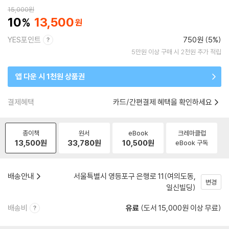
15,000
원
10
13,500
YES포인트
750원 (5%)
5만원 이상 구매 시 2천원 추가 적립
앱 다운 시 1천원 상품권
결제혜택
카드/간편결제 혜택을 확인하세요
종이책
원서
eBook
크레마클럽
13,500
원
33,780
원
10,500
원
eBook 구독
배송안내
서울특별시 영등포구 은행로 11(여의도동,
변경
일신빌딩)
배송비
유료
(도서 15,000원 이상 무료)