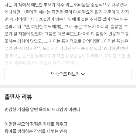
나는 이 책에서 예민한 부모가 자주 겪는 어려움을 중점적으로 다루었다.
왜냐하면 그들이 잘 해내는 측면은 굳이 다룰 필요가 없기 때문이다. 하지
만 꼭 기억해두자. 1,200명이 넘는 부모에게 설문 조사를 벌여 얻은 연구
결과에 따르면, 예민한 부모에게는 그저 ‘좋은’ 부모가 아니라 ‘훌륭한’ 부
모가 될 자질이 있었다. 그들은 다른 부모보다 아이의 감정에 반응하고 동
조하는 경험이 많았고, 그 차이는 통계적으로 유의미했다. 이러한 특성은
우리 연구에서 가장 두드러지게 나타난 요소 중 하나였다. 왜냐하면 예민
한 부모는 동조를 통해 아이가 처한 상황을 깊이 이해하고, 아이를 위한 결
정을 내릴 때 유용한 정보를 얻기 때문이다.
--- p. 7 「서문」 중에서
책 속으로 더보기
갓 태어난 아기를 기르는 예민한 부모는 길에서 지나가는 유모차를 보고
수십 가지 생각을 떠올릴 수 있다. 예상 가격부터 컵홀더나 차양막을 비롯
출판사 리뷰
한 갖가지 특징, 유모차가 뒤집힐 때 일어날 수 있는 일, 유모차를 미는 사
람의 특징 등등을 떠올리고 번개처럼 빠른 속도로 다른 유모차와 비교할
민감한 기질을 알면 육아의 프레임이 바뀐다!
것이다. 이미 유모차가 하나 있다고 해도 여전히 자기 유모차와 비교하면
서 자기가 유모차를 제대로 샀는지 궁금해할 것이다. 반면 예민하지 않은
예민한 부모의 장점은 최대로 키우고
부모는 유모차가 지나갔다는 사실조차 알아차리지 못할 수도 있다. .
육아를 방해하는 감정을 다루는 연습
--- p. 31 「예민한 부모의 세 가지 강점」 중에서