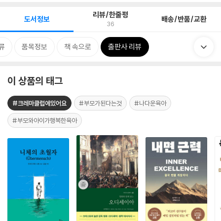
리뷰/한줄평
도서정보
배송/반품/교환
36
류
품목정보
책 속으로
출판사 리뷰
이 상품의 태그
#크레마클럽에있어요
#부모가된다는것
#나다운육아
#부모와아이가행복한육아