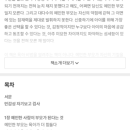
되기 전까지는 전혀 눈치 채지 못했다고 해도, 어쩌면 당신도 예민한 부모
일지 모른다. 그리고 대다수의 예민한 부모는 자신의 약점에 갇혀 그 이면
에 있는 잠재력을 제대로 발휘하지 못한다. 신중하기에 아이를 위해 가장
좋은 선택을 할 수 있다는 것, 감정적이지만 누구보다 아이의 마음에 공감
하고 동조할 수 있다는 것, 아주 미묘한 차이까지도 파악하는 섬세함이 있
다는 것을 전혀 모른 채 말이다.
이 책은 육아 비법을 알려주는 책이 아니다. 예민한 부모가 자신의 기질을
바로 알고 좋은 점만 육아에 발휘할 수 있도록 돕는 것이 이 책의 궁극적인
책소개 더보기
목표다. 저자는 예민한 부모가 육아의 스트레스에서 벗어나 자신을 돌보는
법을 알아야 한다고 말한다. 부정적인 감정을 제대로 해소하고 좋은 육아
환경을 만들 수 있다면 누구보다 육아의 기쁨을 만끽할 수 있기 때문이다.
목차
『예민한 부모를 위한 심리 수업』에서는 부모가 되면 마주해야 할 대인관계
의 문제, 더 나아가 부부 관계의 갈등 대처까지 미리 알아두면 좋을 모든 것
서문
들을 한 권에 담았다.
민감성 자기보고 검사
물론 육아가 힘들지 않은 사람은 거의 없을 것이다. 하지만 저자는 일반적
1장 예민한 사람이 부모가 된다는 것
인 사람과 예민한 부모의 육아 경험은 분명 다르다고 말한다. 그들은 육아
예민한 부모는 육아가 더 힘들다