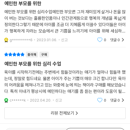
예민한 부모를 위한
부모는 민감한 기질을 타고났을 수 있고 육아를 하며 예민해질 수도 있다.
예민한 부모를 위한 심리수업예민한 부모른 그저 재미있게 살거나 돈을 많
분명한 사실은 모든 부모는 아이를 너무 사랑하기 때문에 어느 정도 예민
이 버는 것보다는 훌륭한인품이나 인간관계등으로 행복의 개념을 폭넖게
해질 수밖에 없다는 것이다. 만약 아이를 키우며 예민한 자신의 모습을 발
정의한다그렇기 때문에 아이를 조금 더 지혜롭게 이끌수 있다이들은 아이
견했다면 꼭 이 책을 읽기를 권한다. 아직 모르고 있는 잠재력을 발견하고
가 행복하게 자라는 모습에서 큰 기쁨을 느끼기에 아이를 위해 세심하게
자신을 믿고 더 돌봐주기를 바란다. 저자가 강조하듯 예민한 부모에겐 정
계획한다 때로 삶이 어두워보일지라도 긍정적인 요소들에 주위를 기울이
g*********6
2023.01.06.
신고
0
댓글
0
려고
말 훌륭한 부모가 될 자질이 있기 때문이다. 아이를 키우는 사람은 누구나
예민한 면이 있다는 것을 생각하면 결국 모든 부모에겐 훌륭한 부모가 될
종이책
구매
자질이 있는 것과 같다. 가끔은 눈물이 날 만큼 힘들고, 지치더라도 자신을
예민한 부모를 위한 심리 수업
조금만 더 믿어준다면 험난한 육아의 세계에서 반드시 길을 찾아낼 수 있
다. 그리고 이 책이 그 길을 찾아낼 수 있도록 안내해줄 것이다.
육아를 시작하기전에는 주변에서 힘들것이라는 얘기가 얼마나 힘들까 했
는데, 정말로 힘드네요. 물론 아이가 주는 기쁨이 매우 크긴 합니다만. 육아
의 어려움을 헤쳐나가고 있는 와중에 눈에 띄는 책이라 구매를 해보았습니
-
다. 특히 아내가 평상시에 예민하다는 얘기를 좀 듣는 편이라 도움이 될까
싶어서요. 선물 겸 보여주었는데, 본인이 처한 상황하고 많이 닮아있다고
일레인 아론이 인간의 본성을 심도 있게 파헤친 이 책은 누구나 꼭 읽어봐
c******k
2022.04.20.
신고
0
댓글
0
하네요. 여러
야 할 필독서이다. 그는 민감성을 핸디캡이 아니라 축복으로 만드는 새로
리뷰 전체보기
운 길을 제시한다.
- 필립 G. 짐바르도 (스탠포드대학 명예 교수)