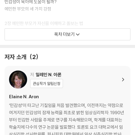
의 모든 순간에 남들보다 더 많이 울고, 웃고, 힘들어하고, 행복해한다. ‘내
민감성이 육아에 도움이 될까?
가 너무 예민한 건 아닐까?’ ‘나는 좋은 부모일까?’ ‘잘 하고 있는 게 맞나?’
예민한 부모의 세 가지 강점
매 순간 고민하고 자신을 의심하는 예민한 부모에게 이 책은 답해줄 것이
다. 당신에겐 훌륭한 부모가 될 자질이 있다고.
2장 예민한 부모가 자신을 이해하고 돌보는 법
예민한 부모는 쉽게 방전된다
목차 더보기
육아 스트레스로 번아웃이 찾아올 때
예민한 부모도 애착 육아를 할 수 있을까?
온갖 육아 스트레스에서 벗어나 회복하기까지
저자 소개
2
민감할수록 마음의 힘을 길러야 한다
내 마음의 문제를 들여다보기
저
일레인 N. 아론
3장 예민한 부모는 어떤 도움이 필요할까?
관심작가 알림신청
독박 육아가 부모와 아이에게 미치는 영향
육아와 가사에서 도우미의 역할은 크다
Elaine N. Aron
육아가 버거울 때 필요한 기술
‘민감성’이 타고난 기질임을 처음 발견했으며, 이전까지는 약점으로
아이의 연령에 맞게 도움을 받는 법
여겨지던 민감성의 잠재 능력을 최초로 밝힌 임상심리학자. 1990년
지나친 공감은 도움이 안 된다
부터 민감한 사람을 주제로 연구를 지속해왔으며, 학계를 대표하는
학술지에 다수의 연구 논문을 발표했다. 토론토 요크 대학교에서 임
4장 예민한 부모는 왜 결정이 힘들까?
상심리학 석사학위를, 퍼시피카 대학원에서 임상 심층심리학 박사학