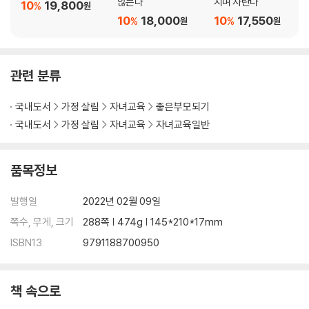
않는다
지며 자란다
10
19,800
%
원
10
18,000
10
17,550
%
%
원
원
관련 분류
국내도서
가정 살림
자녀교육
좋은부모되기
국내도서
가정 살림
자녀교육
자녀교육일반
품목정보
발행일
2022년 02월 09일
쪽수, 무게, 크기
288쪽 | 474g | 145*210*17mm
ISBN13
9791188700950
책 속으로