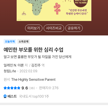
미리보기
사이즈비교
공유하기
오늘의책
소득공제
예민한 부모를 위한 심리 수업
알고 보면 훌륭한 부모가 될 자질을 가진 당신에게
일레인 N. 아론
저
김진주
역
청림Life
2022.02.09.
원서
The Highly Sensitive Parent
9.6
판매지수
276
36
베스트
국내도서 top100 1주