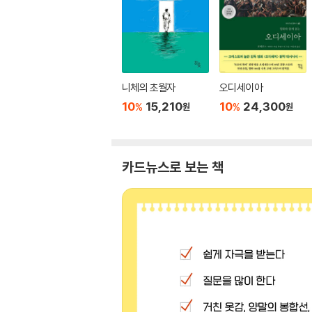
니체의 초월자
오디세이아
10
15,210
10
24,300
%
%
원
원
카드뉴스로 보는 책