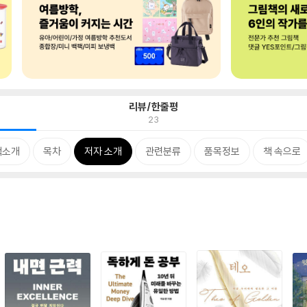
리뷰/한줄평
23
책소개
목차
저자 소개
관련분류
품목정보
책 속으로