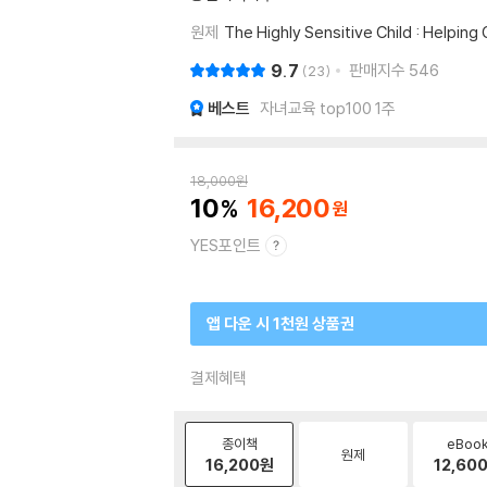
원제
The Highly Sensitive Child : Helpi
9.7
판매지수
546
23
베스트
자녀교육 top100 1주
18,000
원
10
16,200
YES포인트
앱 다운 시 1천원 상품권
결제혜택
종이책
eBoo
원제
16,200
원
12,60