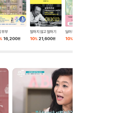
 부부
말하지 않고 말하기
달러구트 꿈 백화점 0
위버멘
16,200
10
21,600
10
16,020
10
1
%
%
%
%
원
원
원