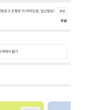
등포구 은행로 11(여의도동, 일신빌딩)
변경
무료
가게에서 팔기