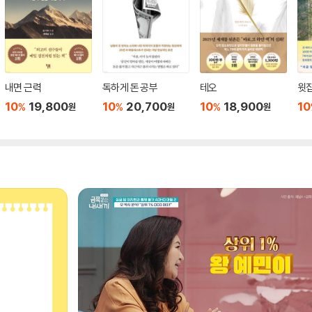
내면 근력
독하게 돈 공부
테오
윗집
10
19,800
10
20,700
10
18,900
10
%
%
%
원
원
원