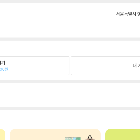
서울특별시 영
팔기
내 
500원