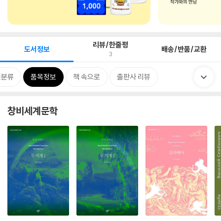
리뷰/한줄평
도서정보
배송/반품/교환
3
련분류
품목정보
책 속으로
출판사 리뷰
창비세계문학