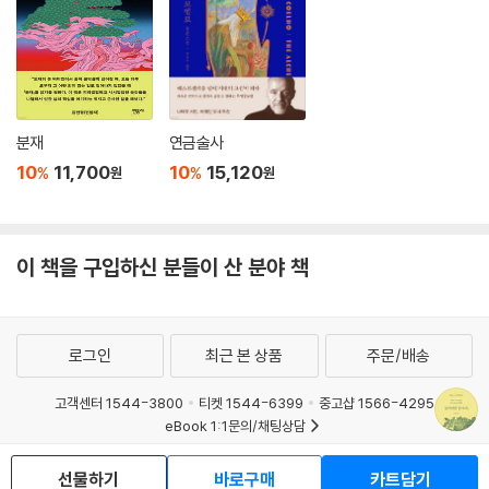
잃어버린 자아와 자연을 찾아 떠난 모험의 기록
작가는 애초 2년 예정으로 찾은 베네수엘라의 까라까스에 14년을 머물면
서 오리노꼬강과 안데스산맥, 끝없는 평원과 보석 같은 섬들에 매료되어
점점 더 밀림 깊숙이까지 여행을 이어갔다. 『잃어버린 발자취』에는 이 여
행의 경험이 녹아 있으며, 작가가 체화한 유럽식 교양과 첨단 문화, 음악 교
분재
연금술사
육의 영향이 주인공의 모습을 탄생시켰다. 주인공이 오래전에 작곡하다 끝
10
11,700
10
15,120
%
%
원
원
맺지 못한 곡이 『사슬에 묶인 프로메테우스』에 붙인 곡이라는 데서 알 수
있듯이 그는 빌딩 숲속에서 생활의 사슬에 묶여 허우적대며 괴로워하는 존
재다. 자연의 리듬과 하나가 되는 음악에 대한 갈망이 계기가 된 여행에서
이 책을 구입하신 분들이 산 분야 책
그는 비밀의 표지를 발견하고, “금지된 장소에 던져진 침입자”처럼 “인간
이 있기 전에 존재한 세계”를 접한다.(216면) 그곳은 나무·이끼·벌레·새·
도마뱀·물고기 들이 저마다 목소리를 가진 곳, 생명으로 충만하고 영원을
꿈꾸게 하는 곳이다. 그는 억눌렸던 영혼이 해방되고 영감이 솟구치는 것
로그인
최근 본 상품
주문/배송
을 느낀다. 주인공이 살던 세계적 대도시에서 비행기로 불과 세시간 거리,
이 밀림 속 원형의 세계는 너무나 달라서 마치 환영 같지만 엄연히 실재하
고객센터 1544-3800
티켓 1544-6399
중고샵 1566-4295
는 곳이다. 거대한 강을 거슬러 올라간 그의 여정은 시간을 거슬러 오르는
eBook 1:1문의/채팅상담
과정, 같은 시간대에 있지만 완전히 다른 세계를 발견하고 자신을 찾아가
예스이십사(주) 사업자 정보
는 모험이었다. 작가는 지구상에 없는 가상의 공간 ‘산따 모니까 데 로스 베
선물하기
바로구매
카트담기