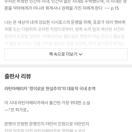
우리는 비정한 인간의 시대, 인간이 없는 시대로 추락했으며, 이 시대는 영
혼을 악마에게가 아니라 회계사나 권력을 가진 자에게 판다. --- p.15
나는 온 세상이 내게 강요한 시시포스의 운명을 피해, 포로가 되어 쳇바퀴
위를 도는 다람쥐의 공허한 직업으로부터, 암흑 속의 일과 계산된 시간으
로부터 도망칠 것이다. 이제 더이상 월요일은 잿빛이 아닐 것이고 월요일
이 월요일이라는 것을 기억할 필요도 없을 것이며, 내가 짊어졌던 바위는
그 쓸모없는 무게에 짓눌려 신음할 누군가의 것이 될 것이다. 방송사의 비
책 속으로 더보기
위를 맞추며 음악을 모독하는 일을 계속하느니 톱과 괭이를 들겠다. --- p.
230
출판사 리뷰
나는 여기에 생각하기 위해 있는 것이 아니다. 생각해서는 안 된다. 무엇보
다 느끼고 보아야 한다. 보다가 관찰하게 되면 기묘하게 빛이 나고 모든 것
라틴아메리카 ‘경이로운 현실주의’의 대표작 국내 초역
이 목소리를 낸다. 그렇게 갑자기, 섬광 같은 한순간에 나는 ‘나무의 춤’이
존재한다는 것을 발견했다. 모두가 바람 속에서 춤추는 비밀을 아는 것은
이 시대 라틴아메리카에서 출간된 가장 위대한 소설
아니다. 하지만 그런 은총을 받은 나무들은 경쾌한 나뭇잎, 가지와 줄기가
―『르 피가로』
나무둥치 주위를 둥글게 돌며 춤을 춘다. --- p.243
문명이 진정한 문명인지 야만이 진정으로 야만인지
미적 감동의 더 탁월한 형태란 단순히 창조물에 대한 훌륭한 이해에 있는
감히 질문을 던진 라틴아메리카의 첫번째 소설가