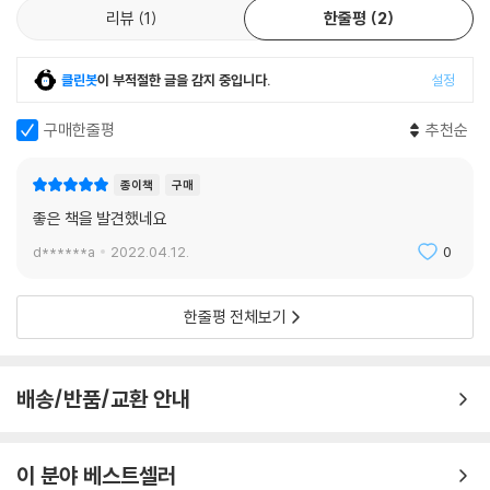
로 들어선다. “드넓은 대지와 산, 계곡, 보물, 방랑자와 사라진 문명의 흔적
리뷰
1
한줄평
2
을 간직한 밀림” “숨겨진 국가, 암호로 그려진 지도, 비밀의 문을 통해 들
어갈 수 있는 광대한 식물의 왕국”에(147면) 발을 들인 것이다. 모든 생명
클린봇
이 부적절한 글을 감지 중입니다.
설정
이 저마다의 목적으로 충만한 세계, 인간의 문명이 무용해지는 세계, 철저
하게 자연의 리듬에 따라 살아가는 세계에 나는 압도당하고 거기서 만난
구매한줄평
추천순
여인과 사랑에 빠진다. 태양 아래 아무 거리낄 것 없는 삶에서 드문 행복을
맛보고 창작욕이 샘솟는 것을 느낀 나는 문명세계를 영원히 등지고 이들
종이책
구매
과, 자연과 하나가 되어 살아갈 것을 꿈꾼다. 그러나 그 꿈은 남편을 찾아내
좋은 책을 발견했네요
일상으로 복귀시키려는 아내 루스의 계획으로 좌절되는 듯싶고, 간신히 벗
어난 내가 다시 찾은 강가 나무들에는 시원의 세계로 가는 표지가 씻은 듯
d******a
2022.04.12.
0
이 사라져 있는데……
한줄평 전체보기
사람·자연·역사, 모든 것이 경이로운 공간
이 작품이 『백년의 고독』에 앞서 라틴아메리카 문학의 독창성을 보여준 작
배송/반품/교환 안내
품으로 꼽히는 것은 일찍이 서구의 예술운동을 접한 작가가 라틴아메리카
를 재발견하고 문학적으로 형상화한 덕분이다. 20대 중반에서 30대 중반
까지 빠리에서 초현실주의와 아방가르드 운동 같은 당대 최첨단 문화·예술
이 분야 베스트셀러
에 심취했던 작가는 꾸바로 돌아온 후 초현실주의가 추구하는 인공적 경이