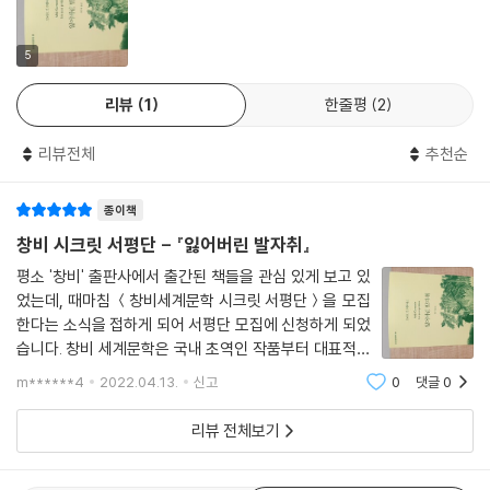
아』이다. “생소한 것은 모두 경이롭다”라며 라틴아메리카의 고유성을 ‘경
이로운 현실주의’로 포착해낸 작가의 작품세계가 섬세하고 정교하게 구축
된 문장들 속에 우뚝하다.
5
리뷰
1
한줄평
2
숨겨진 표지를 통해 태초의 세계로
리뷰전체
추천순
작품 속에서 끝내 이름이 밝혀지지 않는 주인공 ‘나’는 뉴욕으로 추정되는
대도시의 일상에 얽매여 시시포스 같은 나날을 보내고 있다. 음악가로서
종이책
오랫동안 작곡을 꿈꿔온 작품이 있지만 현실은 상업음악을 만들며 생계를
이어간다. 몇년씩 같은 배역을 연기하는 연극배우 아내 루스도 생활에 지
창비 시크릿 서평단 - 『잃어버린 발자취』
친 것은 마찬가지로, 주말의 의례 같은 결혼생활은 무미건조해진 지 오래
평소 '창비' 출판사에서 출간된 책들을 관심 있게 보고 있
다. 이 삶을 벗어나려면 ‘이곳’을 벗어나는 수밖에 없다. 내가 드디어 며칠
었는데, 때마침 ＜창비세계문학 시크릿 서평단＞을 모집
의 휴가를 얻었을 때 루스는 순회공연을 떠나고, 나는 악기 박물관의 큐레
한다는 소식을 접하게 되어 서평단 모집에 신청하게 되었
이터 스승에게서 원시 악기를 수집해달라는 의뢰를 받고 남아메리카 열대
습니다. 창비 세계문학은 국내 초역인 작품부터 대표적인
의 밀림으로 향한다. 거기에는 『오디세이아』를 읽으며 다이아몬드를 찾아
고전 소설, 그리고 소설을 넘어 시선, 장르 문학까지 정확
m******4
2022.04.13.
신고
0
댓글
0
하고 충실한 번역으로 담아내고 있었는데, 이번 ＜창비세
밀림을 헤매는 그리스인 광부가 있고, 창조주처럼 자신만의 도시를 건설한
계문학 시크릿 서평단＞의 경우에는 다양
사내와 원주민들에게 포교하며 떠도는 카푸친회 신부가 있다. 그들과 함께
리뷰 전체보기
광포한 폭풍우를 이겨낸 아침, 물속에 뿌리를 담근 나무들에 새겨진 은밀
한 표지를 통해 나는 수천년의 시간을 뛰어넘은 듯한 시원(始原)의 세계