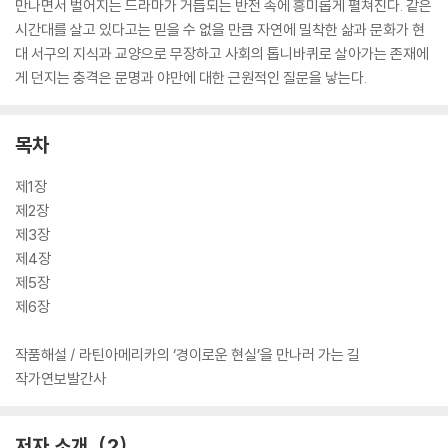
만나면서 벌어지는 드라마가 거듭되는 반전 속에 흥미롭게 펼쳐진다. 같은
시간대를 살고 있다고는 믿을 수 없을 만큼 자연에 밀착한 삶과 문화가 현
대 서구의 지식과 교양으로 무장하고 사회의 톱니바퀴로 살아가는 존재에
게 던지는 충격은 문명과 야만에 대한 근원적인 질문을 낳는다.
목차
제1장
제2장
제3장
제4장
제5장
제6장
작품해설 / 라틴아메리카의 ‘경이로운 현실’을 만나러 가는 길
작가연보발간사
저자 소개
2