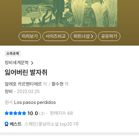
미리보기
사이즈비교
파트너샵
공유하기
소득공제
창비세계문학
잃어버린 발자취
알레호 카르펜티에르
저
황수현
역
창비
2022.02.25.
원서
Los pasos perdidos
10.0
판매지수
48
3
베스트
스페인/중남미소설 top20 1주