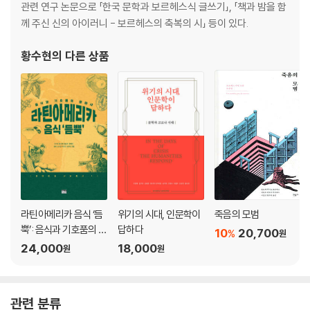
관련 연구 논문으로 「한국 문학과 보르헤스식 글쓰기」, 「책과 밤을 함
께 주신 신의 아이러니 - 보르헤스의 축복의 시」 등이 있다.
황수현
의 다른 상품
라틴아메리카 음식 ‘듬
위기의 시대, 인문학이
죽음의 모범
뿍’: 음식과 기호품의 문
답하다
10
20,700
%
원
화사
24,000
18,000
원
원
관련 분류