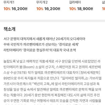
무지개 1
무지개 2
갈라떼아
삶
10
16,200
10
16,200
10
18,900
1
%
%
%
원
원
원
책소개
서구 문명의 대척지에서 새롭게 태어난 20세기의 오디세이아
꾸바 국민작가 까르뻰띠에르가 선보이는 ‘경이로운 세계’
라틴아메리카 ‘경이로운 현실주의’의 대표작 국내 초역
놀랍도록 낯설고 매력적인 작품세계로 서구 문단을 단번에 사로잡았던 라
틴아메리카 붐(Boom) 소설의 선구자, 스페인어권 최고 권위의 세르반떼
스상 수상(1978) 작가 알레호 까르뻰띠에르의 대표작이 [창비세계문학]
89번으로 우리 독자들과 처음으로 만난다. 『잃어버린 발자취』는 가브리엘
가르시아 마르께스의 『백년의 고독』에 앞서 라틴아메리카의 고유성과 독
창성을 일상 현실 속에서 발견해낸 알레호 까르뻰띠에르 문학의 핵을 보여
주는 작품이다. 20세기 중반 현란하게 복잡해진 대도시의 삶에 지친 주인
공이 우연한 기회로 떠난 여행에서 태초의 모습을 간직한 자연과 사람들을