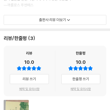
것은 아닌지 때로 스스로 묻게 된다. 어느날 인간은 옥수의 눈과 나비의 갈
―까를로스 푸엔떼스
색 날개에서 알파벳을 발견할 것이고, 그러면 점박이 달팽이 하나하나가
늘 시였음을 경이로움과 함께 깨달을 것이다.
놀랍도록 낯설고 매력적인 작품세계로 서구 문단을 단번에 사로잡았던 라
출판사 리뷰 더보기
--- p.244
틴아메리카 붐(Boom) 소설의 선구자, 스페인어권 최고 권위의 세르반떼
스상 수상(1978) 작가 알레호 까르뻰띠에르의 대표작이 창비세계문학 8
9번으로 우리 독자들과 처음으로 만난다. 『잃어버린 발자취』는 가브리엘
리뷰/한줄평
3
가르시아 마르께스의 『백년의 고독』에 앞서 라틴아메리카의 고유성과 독
창성을 일상 현실 속에서 발견해낸 알레호 까르뻰띠에르 문학의 핵을 보여
주는 작품이다. 20세기 중반 현란하게 복잡해진 대도시의 삶에 지친 주인
리뷰
한줄평
공이 우연한 기회로 떠난 여행에서 태초의 모습을 간직한 자연과 사람들을
10.0
10.0
만나면서 벌어지는 드라마가 거듭되는 반전 속에 흥미롭게 펼쳐진다. 같은
시간대를 살고 있다고는 믿을 수 없을 만큼 자연에 밀착한 삶과 문화가 현
대 서구의 지식과 교양으로 무장하고 사회의 톱니바퀴로 살아가는 존재에
리뷰 쓰기
한줄평 쓰기
게 던지는 충격은 문명과 야만에 대한 근원적인 질문을 낳는다. 인간이 세
계의 중심이 아니며 세상 만물이 각자의 목소리를 내는 공간, 라틴아메리
혜택 및 유의사항
혜택 및 유의사항
카의 진귀한 자연에 대한 묘사는 머릿속에 그리는 것만으로도 가슴을 두근
거리게 한다. 매일의 여정을 기록한 기행문 형식으로 6개월여의 모험을 담
은 이 소설은 서구 문명의 대척지에서 새롭게 태어난 20세기의 『오디세이