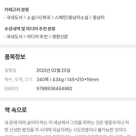
카테고리 분류
국내도서
소설/시/희곡
스페인/중남미소설
중남미
수상내역 및 미디어 추천 분류
국내도서
미디어 추천
경향신문
품목정보
발행일
2022년 02월 25일
쪽수, 무게, 크기
340쪽 | 434g | 145*210*16mm
ISBN13
9788936464882
책 속으로
내 운에 따라 살아야 하는 이 세상에서 그것을 피하는 것은 영웅주의나 어
떤 신성한 몸짓을 이 시대에 되살리려는 시도만큼이나 불가능한 것이다.