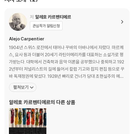
저
알레호 카르펜티에르
관심작가 알림신청
Alejo Carpentier
1904년 스위스 로잔에서 태어나 꾸바의 아바나에서 자랐다. 마르께
스, 요사 등과 더불어 20세기 라틴아메리카를 대표하는 소설가로 평
가받는다. 대학에서 건축학과 음악 이론을 공부했으나 중퇴하고 192
2년부터 저널리스트의 길에 들어서 칼럼 기고와 잡지 편집 등으로 꾸
바 독재정권에 맞섰다. 1928년 빠리로 건너가 당대 초현실주의 예술
가들과 폭넓게 교류하는 가운데 라틴아메리카 문학의 정체성을 가다
펼쳐보기
듬고, 귀국 후에는 라디오 음악 방송 제작에 참여한다. 1945년에 2년
예정으로 떠난 베네수엘라에서 대평원과 오리노꼬강 등지를 여행하
알레호 카르펜티에르
의 다른 상품
며 ‘경이로운 세계’로서의 라틴아메리카를 발견하고, 이