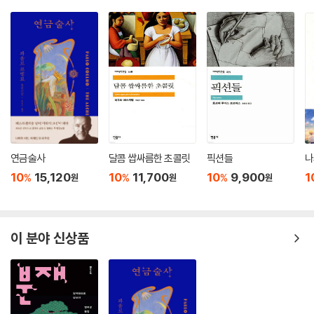
가 라틴아메리카와는 어울리지 않음을 깨닫는다. 라틴아메리카는 그곳을
구성하는 모든 것, 사람·자연·역사가 다 경이로우며 그런 ‘경이로운 현
실’이 펼쳐지는 공간이라는 것이다. 『잃어버린 발자취』에 그려지는 숲의
정령, 날개 달린 뱀, 성경 속 노아가 겪은 홍수를 연상시키는 누가 새겼는지
알 수 없는 대홍수 시대의 암각화와 그 위에 사는 사람들도 형체를 다 알지
못하는 대지 위의 그림(나스까 라인) 등은 신화와 역사가 뒤섞인 그 땅에
대한 낯선 경외감을 불러일으킨다. 웅장한 대고원과 거대한 강줄기, 구름
처럼 하늘을 뒤덮고 대륙을 이주하는 나비떼, 기괴한 웃음소리처럼 들리는
밀림 속 새들의 울음소리, 기껏 일군 생활의 터전을 망가뜨리며 몇날며칠
연금술사
달콤 쌉싸름한 초콜릿
픽션들
나
이어지는 폭우 같은 자연은 정교하게 쓰인 부사와 형용사 들로 생생한 모
10
15,120
10
11,700
10
9,900
1
%
%
%
원
원
원
습을 드러낸다. 그렇다고 이 작품이 라틴아메리카적인 것에 대해 일방적
찬사만 바치는 것은 아니다. 열대 밀림으로 들어가기 위해 처음 도착한 나
라의 수도에서 주인공이 난데없이 맞닥뜨린 쿠데타와 유혈참사는 긴 세월
불안정한 정치 상황에 시달려온 현실을 압축적으로 보여준다. 낙후한 도시
이 분야 신상품
수준, 상존하는 위험에 떨어야 하는 일상과 마법 같은 자연과 신화의 세계
가 공존하는 땅, 그 자체가 경이로운 현실이고 그것을 바로크적인 문체로
그려낸 것이 『잃어버린 발자취』이다.