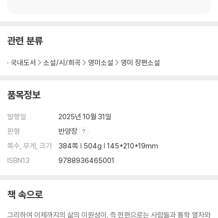
관련 분류
국내도서
소설/시/희곡
영미소설
영미 장편소설
품목정보
발행일
2025년 10월 31일
판형
반양장
쪽수, 무게, 크기
384쪽 | 504g | 145*210*19mm
ISBN13
9788936465001
책 속으로
그리하여 이제까지의 삶의 이원성이, 즉 한편으로는 사람들과 통학 열차와