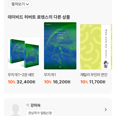
를 거쳐 21세에 노팅엄의 유니버시티 칼리지에 진학했다. 1907년 제
펼쳐보기
시 체임버스라는 이름으로 단편 소설 「서곡」을 [노팅엄셔 가디언] 지
의 단편 소설 공모에 응모하여 당선되었다. 1908년 이스트우드를 떠
데이비드 허버트 로렌스
의 다른 상품
나 크로이든의 데이비드슨로드 학교에서 교편을 잡았
무지개 1~2권 세트
무지개 1
채털리 부인의 연인
10
32,400
10
16,200
10
11,700
%
%
%
원
원
원
역
강미숙
관심작가 알림신청