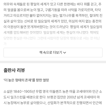
의무와 숙제들로 된 평일의 세계가 있고 다른 한편에는 바다 위를 걷고, 주
의 얼굴을 봄으로써 눈이 멀고, 구름기둥을 따라 사막을 가로지르며, 타닥
거리고 타오르지만 불타 없어지지는 않는 떨기나무를 목격하던, 절대적 진
실과 살아 있는 신비로 된 일요일의 세계가 있던, 의심의 여지 없는 종전의
이 이원성이 돌연 쪼개져버렸다는 것이 드러났다. 평일의 세계가 일요일의
세계를 압도해버린 것이었다. 일요일의 세계는 현실이 아니었다. 적어도
당면한 현실은 아니었다. 그런데 사람이란 당장의 행동으로 사는 것 아닌
가.
평일의 세계만이 중요했다. 그녀 자신이, 어슐라 브랭귄이 평일의 삶을 감
책 속으로 더보기
당해내야 하는 것이다. 그녀의 육신은 세상의 평가에 좌우되는 평일의 육
신이어야 했다. 그녀의 영혼은 세상의 지식에 따라 평가되는 평일 세계의
가치를 갖추어야 했다.
출판사 리뷰
--- pp.40-41
‘더 높은 형태의 존재’를 향한 열망
“난 군인이 싫어, 뻣뻣하고 나무토막 같아. 자기, 정말 뭘 위해 싸우는 거
야?”
소설은 1840~1905년 무렵 영국 미들랜즈 농촌 마을 코세테이와 인근 소
“난 국가를 위해 싸우려는 거야.”
도시 일크스턴을 배경으로 한다. 브랭귄 집안은 200년 넘게 코세테이 마
“그렇다고 자기가 국가는 아니잖아. 자기 자신을 위해서는 뭘 하고 싶어?”
시 농장에서 농부로 살아왔으나, 산업화가 본격적으로 진행되면서 인근에