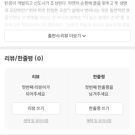
“난 국가에 소속된 사람이고 국가가 정해주는 내 임무를 수행해야 해.”
탄광이 개발되고 신도시가 조성된다. 자연의 순환에 몸을 맞추고 뭇 생명
“하지만 국가가 자기의 복무를 딱히 필요로 하지 않을 땐, 전투가 하나도
과 교감하던(“피와 피의 친밀한 교감”) 삶에서 벗어나는 것은 필연적인 흐
없을 땐? 그땐 뭘 하고 싶어?”
름이었다. 이 변화를 이끄는 또 하나의 동력은 “더 높은 형태의 존재”를 성
그는 짜증스러웠다.
취하고픈 여자/어머니의 열망이다. “남편이 하늘과 곡식과 짐승과 땅 쪽을
“남들이 하는 일을 하겠지.”
돌아보는 동안,” 여자는 창조적 활동이 이루어지는 “저 멀리 미지의 세
출판사 리뷰 더보기
“그게 뭔데?”
계”를 내다보며 자식들에게 “교육과 경험”을 제공하려 애쓴다. 흔히 ‘서
“아무것도 아닌 거. 날 필요로 하는 때를 대비하고 있겠지.”
곡’이라 불리는 첫 장의 이 대목은 소설의 기본 서사가 근대 세계를 향한 개
분에 찬 대답이었다.
인의 모험임을 아름다운 자연 묘사와 사실적인 심리 표현으로 제시한다.
리뷰/한줄평
0
“내가 볼 땐,” 그녀가 대답했다. “자기는 아무 존재도 아닌 것 같아. 마치 자
기 있는 자리에 아무도 없는 것 같단 말이야. 자기, 정말 뭐라도 있는 사람
교육의 혜택을 받은 첫 세대 톰 브랭귄은 어머니의 바람에 따라 학교에 가
이야? 자기는 내게 아무것도 아닌 것 같아.”
지만, 공부에 소질이 없음을 깨닫고 농장을 물려받는다. 이전 세대와 같은
리뷰
한줄평
--- pp.82-83
삶을 택한 그가 갇힌 틀을 깨고 진정한 자기 세계를 이룩하는 것은 결혼을
첫번째 리뷰어가
첫번째 한줄평을
통해서다. 계급·국적·언어 등 모든 면에서 자신과 다른 폴란드 귀족 태생 리
되어주세요.
남겨주세요.
그녀는 거기 없었다. 그녀는 망토를 걸치고 스크리벤스키에게 손을 맡긴
디아와의 결혼은 서로 다른 두 세계의 결합을 의미한다. 서로의 다름을 받
채 앉아서 꾹꾹 참았다. 그러나 그녀의 벌거벗은 자아는 거기서 멀리 떨어
아들이려 애쓰는 가운데 두 사람은 이전의 자신을 죽임으로써 다시 태어나
리뷰 쓰기
한줄평 쓰기
져 가슴과 배와 허벅지와 무릎으로 달빛에 부딪히고, 달빛으로 돌진하여
는 변모의 과정을 거친다. 아직 자연의 너른 품을 체현한 마지막 세대로서
만나고 교감했다. 그녀는 옷가지를 훌렁 벗어던지고 달아나, 이 어두운 혼
이들은 안정되게 결합해 새롭게 거듭난 존재로서 삶을 마감한다.
혜택 및 유의사항
혜택 및 유의사항
돈과 뒤죽박죽인 사람들을 떠나 저 언덕으로, 저 달을 향해 진짜로 가려고,
거의 출발하려고 했다. 그러나 주위에 사람들이 돌이나 자석처럼 서 있어
감각에의 탐닉, 모순으로 분열된 인간의 탄생