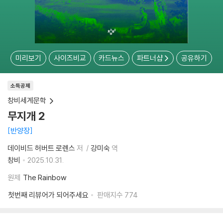
미리보기
사이즈비교
카드뉴스
파트너샵
공유하기
소득공제
창비세계문학
무지개 2
반양장
데이비드 허버트 로렌스
저
강미숙
역
창비
2025.10.31.
원제
The Rainbow
첫번째 리뷰어가 되어주세요
판매지수
774