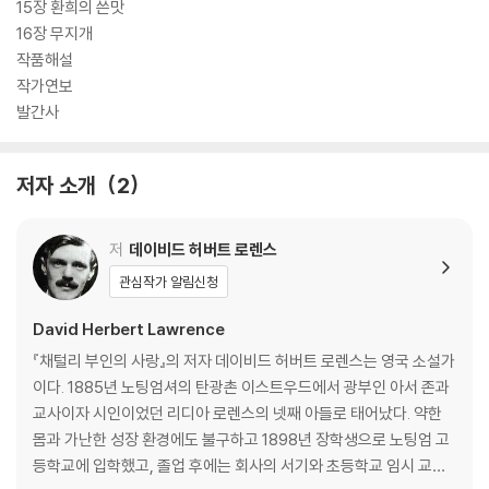
거슬렀고, 출간 직후 작품이 ‘음란물출판물법령’ 위반 판결을 받아 전량 압
15장 환희의 쓴맛
수 및 판매금지 조치를 당한 것이다. 그러나 110년의 시간이 흐른 지금, 당
16장 무지개
대의 금서는 고전의 반열에 올랐다. 근대 세계의 본질을 포착해내고 당대
작품해설
영국뿐 아니라 전지구적 인류의 새로운 희망과 비전을 제시한 『무지개』는
작가연보
오늘날 꼭 읽어야 할 고전으로 평가받는다.
발간사
저자 소개
2
저
데이비드 허버트 로렌스
관심작가 알림신청
David Herbert Lawrence
『채털리 부인의 사랑』의 저자 데이비드 허버트 로렌스는 영국 소설가
이다. 1885년 노팅엄셔의 탄광촌 이스트우드에서 광부인 아서 존과
교사이자 시인이었던 리디아 로렌스의 넷째 아들로 태어났다. 약한
몸과 가난한 성장 환경에도 불구하고 1898년 장학생으로 노팅엄 고
등학교에 입학했고, 졸업 후에는 회사의 서기와 초등학교 임시 교사