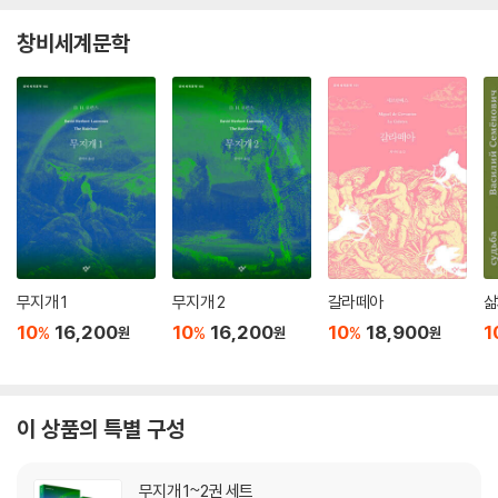
창비세계문학
무지개 1
무지개 2
갈라떼아
삶
10
16,200
10
16,200
10
18,900
1
%
%
%
원
원
원
이 상품의 특별 구성
무지개 1~2권 세트