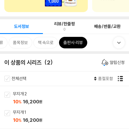
리뷰/한줄평
도서정보
배송/반품/교환
0
류
품목정보
책 속으로
출판사 리뷰
이 상품의 시리즈
2
알림신청
전체선택
품절포함
무지개 2
10
16,200
%
원
무지개 1
10
16,200
%
원