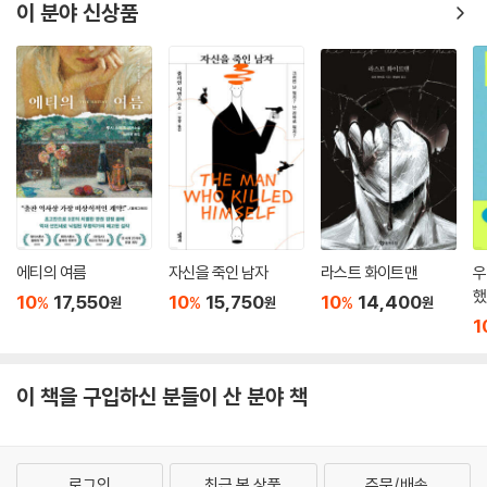
리벤스키는 어슐라와 함께하는 동안에만 살아 있으며 그 개인 자체는 공허
이 분야 신상품
수가 되는 게 낫다고 생각하지. 그러는 당신들은 스스로 어떤 존재라고 생
한 사람, “거대한 전체 사회라는 구조물”의 “일개 벽돌”(2권 108면)일 뿐
각하나?” 그녀의 영혼이 강의실 맞은편에 앉은 교수에게 물었다. “교수 가
인 남자다. 그는 이 세상에 맞설 생각도 힘도 없는 존재이며, 어슐라는 결국
운을 입고 안경을 쓴 채 거기 앉아 있는 당신은 스스로를 뭐라고 생각하나
그 점을 용납하지 못한다. 이 관계에 더이상 균형은 없다. 링컨셔 해안 달빛
요? 정글의 어둠 속에서 빼꼼히 엿보며 숨어서 킁킁 피 냄새를 맡는 짐승이
아래서의 파괴적인 정사를 통해 두 사람은 파국을 받아들인다.
지. 자기 욕망을 채우려고 코를 킁킁거려. 그게 바로 당신 본모습이야, 아무
도 안 믿을 테고 당신도 절대 인정하지 않겠지만.”
자기 자신으로 살기, 근대 세계를 내파하는 해방의 서사
--- pp.283-284
이들 3대의 이야기는 전통적인 공동체의 삶에서 분리되는 가족에서 시작
그녀가 꼭 그에게 속해야 하는가, 그를 따라야 하는가? 뭔가가 그렇게 하
해 도시화, 산업화된 세계에서 존재를 증명하고 자기 자리를 만들어가는
도록 강제했지만 그것은 진실이 아니었다. 그녀가 스크리벤스키에게 속한
개인의 서사로 귀결된다. 그런 점에서 어슐라는 오늘의 독자가 가장 친근
에티의 여름
자신을 죽인 남자
라스트 화이트맨
우
데서 오는 통증이, 비진실이 주는 통증이 변함없이 존재했다. 그녀가 그에
감을 느끼고 공감하기 쉬운 모습을 하고 있다. 어머니 애나와 아버지 윌의
했
10
17,550
10
15,750
10
14,400
%
%
%
원
원
원
게 매이지 않았는데 무엇이 그녀를 그에게 매어두었는가? 이 허위가 왜 이
삶, 즉 모성과 일상에 묶인 삶에 반발해 어슐라는 완전한 사회적 독립을 이
1
리 오래 지속되는가? 이 허위가 왜 그녀를 끝도 없이 갉아대며, 그녀는 왜
루고 남자들과 대등하게 살기를 꿈꾼다. 그러기 위해 대학에 진학해 “지식
미망에서 깨어나 선명한 진실을 직시하지 못하는가? 깰 수만 있다면, 그럴
이라는 허울 좋은 상품”(2권 263면)을 습득하고 감옥 같은 직장 생활을
수만 있다면 그녀가 스크리벤스키와 연결되었다는 이 거짓된 꿈은 사라져
이 책을 구입하신 분들이 산 분야 책
견딘다. 꾸밈없는 자기 자신으로 있을 수 있던 ‘일요일의 세계’를 떠나 ‘평
버릴 텐데. 하지만 혼미한 잠이 그녀를 꼼짝 못하게 내리눌렀다. 마음이 진
일 세계’의 가치를 익히는 것은 곧 ‘세상과 자기 자신에 대한 책임’을 지는
정되고 정신이 들 때조차 그런 미망에 빠져 있었다.
행위다. 어슐라가 꿈꾼 것과 맞닥뜨린 실상은 너무도 달라서 그녀는 혹독
그러나 어슐라는 결코 거기 빠져 있지 않았다. 어떤 비본질적인 것이 그녀
하게 자기 자신과, 세상과 싸운다. 이는 곧 스크리벤스키가 대변하는 기성
로그인
최근 본 상품
주문/배송