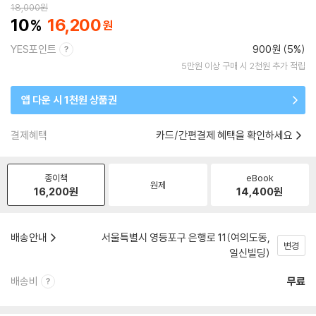
18,000
원
10
16,200
YES포인트
900원 (5%)
5만원 이상 구매 시 2천원 추가 적립
앱 다운 시 1천원 상품권
결제혜택
카드/간편결제 혜택을 확인하세요
종이책
eBook
원제
16,200
원
14,400
원
배송안내
서울특별시 영등포구 은행로 11(여의도동,
변경
일신빌딩)
배송비
무료