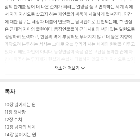
삶의 한계를 넘어 더 나은 존재가 되려는 열망을 품고 변화하는 세계 속에
서 자기 자신으로 살고자 하는 개인들의 싸움이 치열하게 펼쳐진다. 인간
에 대한 탐구는 세상과 더불어 변모하는 남녀관계로 표현되는데, 그 결실
은 근대적 자아의 출현이다. 등장인물들이 근대사회의 책임 있는 일원으로
성장하려 노력하고, 현실의 벽에 부딪혀도 무너지지 않고 더 높은 지향에
가닿으려 분투하는 서사는 그대로 오늘 우리가 사는 세계의 원형을 이루고
있다고 해도 과언이 아니다. 등장인물이 죽음 같은 고난을 통과한 끝에 마
침내 마주하는 무지개가 현실과 손쉽게 타협하지 않고 자기 자신으로 살기
위해 애쓰는 오늘의 독자들에게 여전한 감동으로 다가오는 이유다.
책소개 더보기
『무지개』는 자연의 아름다움을 묘사하는 시적인 리듬감, 인간의 심리와 모
순됨을 꿰뚫는 묘사, 고정관념을 넘어서는 대담한 상상력, 삶의 실감을 생
목차
생하게 드러내는 문장, 풍부한 상징과 비유 등 로런스 문학의 특징이 남김
없이 드러나는 걸작이다. 또한 서구 근대문명의 초창기에 이미 근대문명의
10장 넓어지는 원
한계를 직시하고 대안을 모색한 로런스의 사유는 동시대의 작가들에게서
11장 첫사랑
찾아보기 힘든 선구적인 통찰이었다. 이 때문에 파격적인 묘사와 근대사회
12장 수치
에 대한 비판적 논조를 담은 『무지개』는 1915년 출간 당시부터 고초를 겪
13장 남자의 세계
었다. 국가주의와 전쟁을 비판한 대목들이 제국주의 영국 당국의 심기를
14장 넓어지는 원