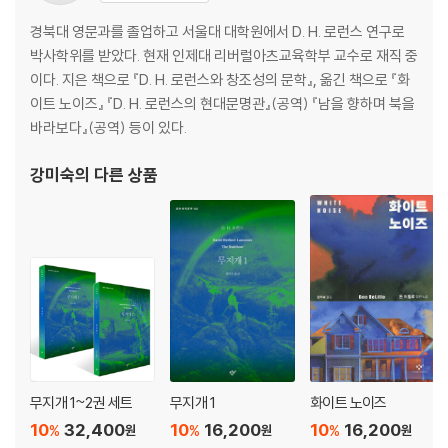
경북대 영문과를 졸업하고 서울대 대학원에서 D. H. 로런스 연구로
박사학위를 받았다. 현재 인제대 리버럴아츠교육학부 교수로 재직 중
이다. 지은 책으로 『D. H. 로런스와 창조성의 문학』, 옮긴 책으로 『화
이트 노이즈』 『D. H. 로런스의 현대문명관』(공역) 『남을 향하며 북을
바라보다』(공역) 등이 있다.
강미숙
의 다른 상품
무지개 1~2권 세트
무지개 1
화이트 노이즈
10
32,400
10
16,200
10
16,200
%
%
%
원
원
원