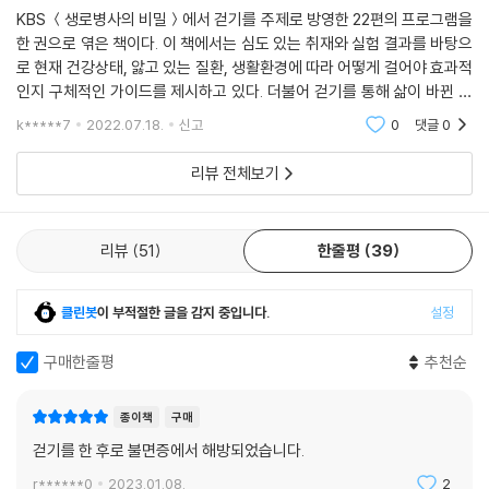
KBS ＜생로병사의 비밀＞에서 걷기를 주제로 방영한 22편의 프로그램을
한 권으로 엮은 책이다. 이 책에서는 심도 있는 취재와 실험 결과를 바탕으
로 현재 건강상태, 앓고 있는 질환, 생활환경에 따라 어떻게 걸어야 효과적
인지 구체적인 가이드를 제시하고 있다. 더불어 걷기를 통해 삶이 바뀐 사
람들의 사례를 통해 걷기에 대한 동기를 부여하고 있다. 목차는 ‘1장 건강
k*****7
2022.07.18.
신고
0
댓글
0
수명을 늘리
리뷰 전체보기
리뷰
51
한줄평
39
클린봇
이 부적절한 글을 감지 중입니다.
설정
구매한줄평
추천순
종이책
구매
걷기를 한 후로 불면증에서 해방되었습니다.
r******0
2023.01.08.
2