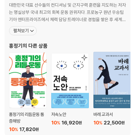
190 보폭 10cm 넓혀 걷기 : 운동 효과를 두 배로 높이는 걷기
대한민국 대표 선수들의 컨디셔닝 및 근지구력 훈련을 지도하는 저자
201 하루 4km 걷기 : 하루 최소 운동량을 채우는 걷기
는 명실상부 국내 최고의 회복 운동 권위자다. 프로농구 원년 우승팀
206 계단 오르기 : 체중 감량과 하체 강화에 좋은 걷기
기아 엔터프라이즈에서 체력 담당 트레이너로 경험을 쌓은 후 세계
215 등산(오르막 걷기) : 내 몸을 살리거나 망치는 양날의 걷기
최고 수준의 스포츠과학을 자랑하는 미국 오리건주립대에서 운동과
펼쳐보기
230 숲길 걷기 : 명상하며 자연과 더불어 걷기
학 박사 과정을 마쳤다. 미국 윌라멧주립대학의 유일한 한인 교수로
237 해안 걷기(노르딕 워킹) : 도구를 사용해 전신으로 걷기
임용되어 운동과학과 조교수를 역임하며 ‘올해의 교수’로 선정될 만
홍정기
의 다른 상품
245 수중 걷기 : 관절 부담을 줄이는 최적의 걷기
큼 두드러지는 행보를 이어왔다. 현재 차의과대학교 대학원 원장이자
홍정기의 리듬운동 통
저속노안
바레 교과서
증해방
10
16,920
10
22,500
%
%
원
원
10
17,820
%
원