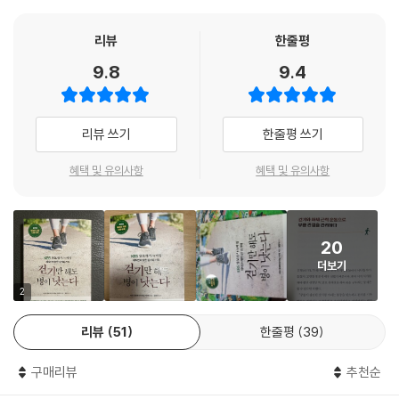
람들의 이야기가 등장한다. 살기 위해 걷기 시작한 이들은 자리에서 일어
나 걷자 많은 것이 달라졌다. 일상생활이 불가능할 정도로 허리와 무릎 통
리뷰
한줄평
증이 심했던 사람들은 병원치료로 호전되지 않자 걷기를 선택했다. 통증
9.8
9.4
원인과 증상은 달라도 치료법은 공통적으로 걷기였다. 걷기로 체중 감량은
물론 혈압, 혈당, 콜레스테롤 수치가 정상치로 회복되어 약을 끊은 사람도
여럿이다. 완치가 불가능하다고 여겨지는 뇌졸중 후유증, 파킨슨병, 암 환
리뷰 쓰기
한줄평 쓰기
자들이 병을 이겨내고 제2의 삶을 시작한 이야기는 걷기의 무한한 치료 가
능성을 보여준다. 절망 끝에 되찾은 건강, 그 시작은 의외로 사소했다.
혜택 및 유의사항
혜택 및 유의사항
내 몸을 살리는 걷기의 과학적 효능
걷기의 효능은 세 가지로 요약할 수 있다. 에너지 소비 증가, 심뇌혈관기능
20
강화, 하체 근력 강화이다. 우리가 걷기 시작하면 세 가지 효능은 복합적으
더보기
로 이루어진다. 걷기로 신체 활동량이 증가하면 근육 움직임이 늘어나고
에너지 소비량이 증가한다. 걸을 때는 하체 근육을 집중적으로 사용하는
2
데, 이는 혈관을 짜주는 행위로 작용해 심뇌혈관까지 원활하게 혈액순환이
리뷰
51
한줄평
39
이루어진다. 걷기로 하체 근육이 강해질수록 무릎과 척추에 가해지는 하중
이 줄어들어 통증을 덜 느끼게 된다. 특히 계단 오르기 같이 오르막을 걸으
구매리뷰
추천순
면 허리를 곧게 세우게 되어 척추기립근이 발달하는 효과가 있다. 책에서