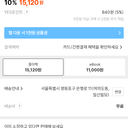
10
15,120
YES포인트
840원 (5%)
5만원 이상 구매 시 2천원 추가 적립
앱 다운 시 1천원 상품권
결제혜택
카드/간편결제 혜택을 확인하세요
종이책
eBook
15,120
원
11,000
원
배송안내
서울특별시 영등포구 은행로 11(여의도동,
변경
일신빌딩)
배송비
무료
이미 소장하고 있다면 판매해 보세요.