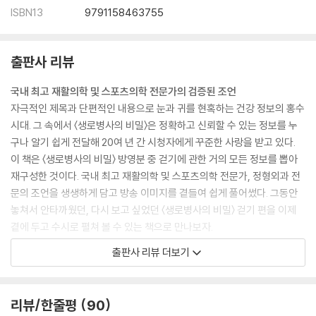
ISBN13
9791158463755
출판사 리뷰
국내 최고 재활의학 및 스포츠의학 전문가의 검증된 조언
자극적인 제목과 단편적인 내용으로 눈과 귀를 현혹하는 건강 정보의 홍수
시대. 그 속에서 〈생로병사의 비밀〉은 정확하고 신뢰할 수 있는 정보를 누
구나 알기 쉽게 전달해 20여 년 간 시청자에게 꾸준한 사랑을 받고 있다.
이 책은 〈생로병사의 비밀〉 방영분 중 걷기에 관한 거의 모든 정보를 뽑아
재구성한 것이다. 국내 최고 재활의학 및 스포츠의학 전문가, 정형외과 전
문의 조언을 생생하게 담고 방송 이미지를 곁들여 쉽게 풀어썼다. 그동안
놓쳐서 안타까웠던, 다시 보고 싶었던 〈생로병사의 비밀〉 걷기 편을 이제
곁에 두고 수시로 펼쳐 볼 수 있는 책으로 만나보자.
출판사 리뷰 더보기
걷기로 기적을 경험한 사람들
〈생로병사의 비밀〉이 펴낸 책이 여느 건강서와 다른 점은 책 속에 사람이
있다는 것이다. 독자들은 내 가족 같은, 이웃 같은 사례자의 노력을 보며
리뷰/한줄평
90
‘나도 당장 걸어야겠다’는 동기를 얻는다. 책에는 걷기로 기적을 경험한 사