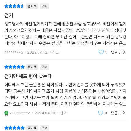
는 이러한 걷기 효능이 있는 걷기 방법을 소개한다. ‘맨발 걷기’ ‘보폭 10c
종이책
구매
m 넓혀 걷기’ ‘하루 4km 걷기’ ‘계단 오르기’ ‘등산(오르막 걷기)’ ‘해안 걷
기(노르딕 워킹)’를 포함한 총 8가지로 방법으로, 자신에게 맞는 걷기를
걷기
익힐 수 있다.
생로병사의 비밀 걷기의기적 편에 방송된.사실 생로병사의 비밀에서 걷기
의 중요성을 강조하는 내용은 사실 굉장히 많았습니다 걷기만해도 병이 낫
약이 되는 걷기, 독이 되는 걷기
는다. 아프지많고 오래 살려면 무조건 걸어도.관절염 디스크 비만 당뇨병
걷기는 건강에 이롭기만 할까? 걷기가 오히려 몸을 해치고 통증을 악화시
뇌졸중 치매 암까지 수많은 질병을 고치는 인생을 바꾸는 기적같은 운동
킨다면 무엇이 잘못된 걸까? 책에서는 걸을수록 질병을 유발하는 독이 되
법.다아는 얘기지만 꾸준히 실천하기가 그리 말처럼 쉽지 않습니다 나도
h*******5
2022.04.12.
신고
1
댓글
0
걸으러 한번 나
는 걷기를 소개하고, 약이 되는 올바른 걷기를 제시한다. 독이 되는 걷기란,
잘못된 걸음걸이로 걷는 경우를 말한다. 우리 몸은 사고 후유증, 퇴행성 변
종이책
구매
화, 직업이나 습관으로 비뚤어진 자세, 과체중 등의 요인으로 신체에 변화
걷기만 해도 병이 낫는다
가 생기고 걸음걸이가 조금씩 어긋났다. 이를 알아채지 못하고 계속 걸으
면 통증만 악화된다. 책에서는 개인의 보행상태, 신체질환, 체중 등을 고려
어디에서 그런 글을 읽은 적이 있다. 노인이 걷지를 못하게 되어 누워 있게
되면 급속히 쇠약해지고 조기 사망 확률이 높아진다는 내용이었다. 실제
한 약이 되는 걷기를 알려준다. 더불어 40대부터 흔히 겪는 퇴행성관절염,
주위에서 그런 사례를 보게 되면 걷기가 얼마나 인간의 건강과 수명에 중
척추협착증, 무지외반증으로 인한 보행의 어려움에 명확한 솔루션을 제시
요한 요소인지 새삼 느끼게 된다. 이러한 걷기와 관련하여 지나가는 영상
한다.
물에서 놓쳤던 내용들을 책을 통해 자세히 알 수 있어서 좋았다.
v********o
2024.04.18.
신고
0
댓글
0
종이책
구매