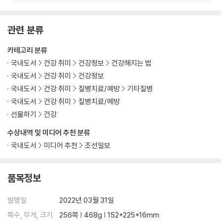
관련 분류
카테고리 분류
국내도서
건강 취미
건강정보
건강해지는 법
국내도서
건강 취미
건강정보
국내도서
건강 취미
질병치료/예방
기타질병
국내도서
건강 취미
질병치료/예방
선물하기
건강
수상내역 및 미디어 추천 분류
국내도서
미디어 추천
조선일보
품목정보
발행일
2022년 03월 31일
쪽수, 무게, 크기
256쪽 | 468g | 152*225*16mm