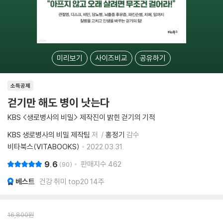
미리보기
사이즈비교
공유하기
소득공제
걷기만 해도 병이 낫는다
KBS <생로병사의 비밀> 제작진이 밝힌 걷기의 기적
KBS 생로병사의 비밀 제작팀
저
홍정기
감수
비타북스(VITABOOKS)
2022.03.31.
9.6
판매지수
462
90
베스트
건강 취미 top20 14주
16,800
원