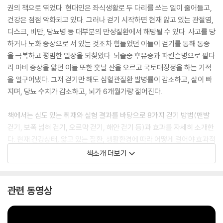
권의 책으로 엮었다. 현대인은 좌식생활로 두 다리를 쓰는 일이 줄어들고,
건강은 점점 악화되고 있다. 그러나 걷기 시작하면 현재 앓고 있는 관절염,
디스크, 비만, 당뇨병 등 대부분의 만성질환에서 해방될 수 있다. 사고를 당
하거나 노화 증상으로 서 있는 것조차 힘들었던 이들이 걷기를 통해 통증
을 극복하고 평범한 일상을 되찾았다. 뇌졸중 후유증과 파킨슨병으로 팔다
리 마비 증상을 앓던 이들 또한 훗날 산을 오르고 국토대장정을 하는 기적
을 일구어냈다. 그저 걷기만 해도 심혈관질환 발병률이 감소하고, 살이 빠
지며, 당뇨 수치가 감소하고, 뇌가 6개월가량 젊어진다.
책에서는 심도 있는 취재와 실험 결과를 바탕으로 8가지 걷기 방법(맨발
걷기, 보폭 넓혀 걷기, 오르막 걷기, 해안 걷기 등)과 효과를 자세히 소개한
다. 현재 건강상태, 앓고 있는 질환, 생활환경에 따라 어떻게 걸어야 효과적
인지 구체적인 가이드를 제시한다. 더불어 걷기를 통해 삶이 바뀐 사람들
책소개 더보기
의 사례를 이야기로 엮어 동기를 부여하고 희망을 선사한다. 누구나 바로
실천할 수 있는 걷기. 매일 꾸준히 걷다 보면 평범한 일상에 기적 같은 순간
을 맞이할 수 있다.
관련 동영상