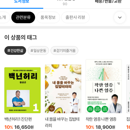
도서정보
배송/반품/교환
90
소개
관련분류
품목정보
출판사 리뷰
이 상품의 태그
#건강한삶
#일상운동
#걷기의즐거움
백년허리1 진단편
내 몸을 바꾸는 집밥테
착한 염증 나쁜 염증
집
라피
10
16,650
10
18,900
1
%
%
원
원