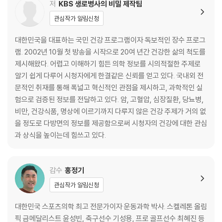
068 걷기로 신체활동을 늘려 성인병에서 벗어나다
저
KBS 생로병사의 비밀 제작팀
075 걷기 재활치료로 뇌졸중 후유증을 이겨내다
관심작가 알림신청
083 보폭을 넓혀 걸으며 파킨슨병과 더불어 살아가다
088 걷기로 암의 두려움에서 벗어나다
대한민국을 대표하는 국민 건강 프로그램이자 독보적인 장수 프로그
램. 2002년 10월 첫 방송을 시작으로 20여 년간 건강한 삶의 척도를
3장. 백년 걷기를 위한 지침 : 약이 되는 걷기, 독이 되는 걷기
제시해왔다. 어렵고 이해하기 힘든 의학 정보를 시의적절한 주제로
096 맞춤형 걷기로 약이 되는 걷기를 시작하라
알기 쉽게 다루어 시청자에게 한결같은 신뢰를 얻고 있다. 국내외 전
101 약이 되는 바른 걷기 운동 3가지 준비 사항
문적인 취재를 통해 폭넓고 혁신적인 관점을 제시하고, 과학적인 실
106 걸을 때 통증을 느낀다면 3가지를 체크하라
험으로 검증된 정보를 전달하고 있다. 암, 고혈압, 심장질환, 당뇨병,
114 안짱걸음과 뒤틀린 걸음은 걷기 교정을 하라
비만, 건강식품, 명상에 이르기까지 다루지 않은 건강 주제가 거의 없
121 발 질환자는 이렇게 걸어라(무지외반증, 족저근막염)
을 정도로 다방면의 정보를 제공함으로써 시청자의 건강에 대한 관심
125 걷는 뒷모습이 불안정하다면 근육 비대칭을 의심하라
과 상식을 높이는데 힘쓰고 있다.
135 안정적으로 움직임이려면 척추를 바로잡아라
147 무릎 관절염(퇴행성관절염)은 평소에 관리하라
155 무릎 관절 질환은 반드시 전문 치료를 받아라
감수
홍정기
169 백세까지 걷고 싶다면 체중을 조절하라
관심작가 알림신청
4장. 다양한 걷기 운동 : 상황별 걷기 방법과 효과
대한민국 스포츠의학 최고 전문가이자 운동과학 박사. 스켈레톤 올림
176 맨발 걷기 : 전신감각을 깨우는 걷기
픽 금메달리스트 윤성빈, 축구선수 기성용, 프로 골프선수 최혜진 등