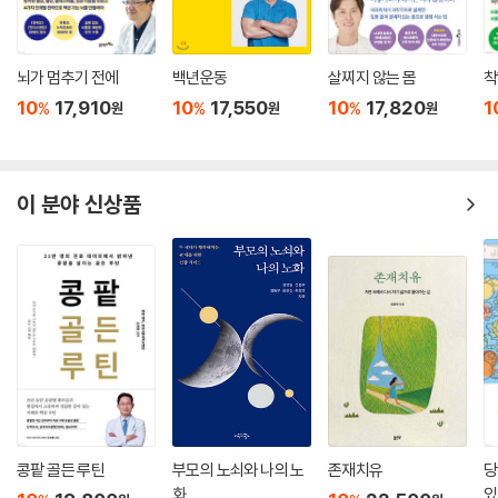
뇌가 멈추기 전에
백년운동
살찌지 않는 몸
착
10
17,910
10
17,550
10
17,820
1
%
%
%
원
원
원
이 분야 신상품
콩팥 골든 루틴
부모의 노쇠와 나의 노
존재치유
당
화
있