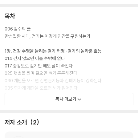
목차
006 감수의 글
만성질환 시대, 걷기는 어떻게 인간을 구원하는가
1장. 건강 수명을 늘리는 걷기 혁명 : 걷기의 놀라운 효능
014 걷지 않으면 아플 수밖에 없다
017 중강도로 걷기만 해도 살이 빠진다
025 햇볕을 쬐며 걸으면 뼈가 튼튼해진다
030 계단을 오르면 심혈관기능과 심폐기능이 강화된다
035 힘차게 계단을 오르면 뇌가 젊어진다
목차 더보기
2장. 통증과 질병을 이겨내다 : 걷기로 기적을 경험한 사람들
040 나에게 맞는 걷기로 허리 통증을 이겨내다
049 걷기와 하체 근력 운동으로 무릎 관절을 관리하다
저자 소개
2
056 걷기는 가장 효과적인 비만 탈출법이다
062 규칙적으로 걷고 몸을 움직여서 혈당을 잡다