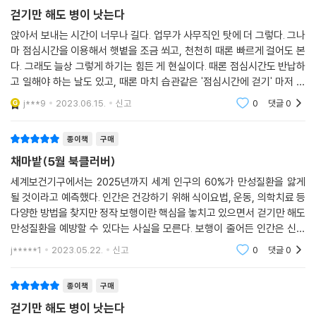
걷기만 해도 병이 낫는다
앉아서 보내는 시간이 너무나 길다. 업무가 사무직인 탓에 더 그렇다. 그나
마 점심시간을 이용해서 햇볕을 조금 쐬고, 천천히 때론 빠르게 걸어도 본
다. 그래도 늘상 그렇게 하기는 힘든 게 현실이다. 때론 점심시간도 반납하
고 일해야 하는 날도 있고, 때론 마치 습관같은 '점심시간에 걷기' 마저 그
러기 싫은 날도 있다. 그래도 걸으면 활력이 생긴다. 그래도 햇빛을 쐬면 기
j***9
2023.06.15.
신고
0
댓글
0
분이 좋아
종이책
구매
채마밭(5월 북클러버)
세계보건기구에서는 2025년까지 세계 인구의 60%가 만성질환을 앓게
될 것이라고 예측했다. 인간은 건강하기 위해 식이요법, 운동, 의학치료 등
다양한 방법을 찾지만 정작 보행이란 핵심을 놓치고 있으면서 걷기만 해도
만성질환을 예방할 수 있다는 사실을 모른다. 보행이 줄어든 인간은 신경
계기능이 무뎌진다. 거북목 자세로 오랜 시간 컴퓨터를 할 때 목과 굽은 어
j*****1
2023.05.22.
신고
0
댓글
0
깨를 바로잡는 능
종이책
구매
걷기만 해도 병이 낫는다