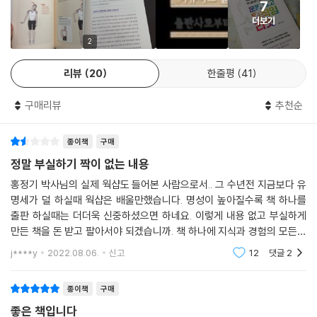
임’이라고 단언한다. 잘못된 움직임을 바로 잡지 않으면 백날 운동해봤자
7
- 이은형 (필라테스 인플루언서 강사이자 『폼롤러 홈 필라테스』 저자)
다. 큰일이 나거나 엄청난 통증이 몰아치지 않는다. 자신감을 갖고 안전한
손바닥 마주 대고 좌우로 움직이기 | 양팔 반대로 늘이기
통증 해소는커녕 오히려 더 아파질 수 있다고 강조한다.
더보기
범위, 즉 움직여도 아프지 않은 범위 내에서 천천히 움직여 다시 움직임을
- 손목 경직 푸는 운동
2
회복해야 한다.
손바닥으로 바닥 짚고 상체 앞으로 밀기 | 손목 좌우 앞뒤로 움직이며 힘 불
통증을 느끼며 운동하는 이들에게 치유의 시간을 선물할 21세기 최강의 운
움직임의 핵심인 관절은 뼈와 인대, 근육 등으로 이루어져 있다. 잘못된 방
--- p.70, 「PART 2 ‘통증의 공포에서 벗어나라’」 중에서
어넣기
동 필독서!
법으로 움직이거나 잘못된 자세를 취해 한쪽 근육만 혹사당하는 상태가 지
리뷰
20
한줄평
41
- 유태양 (유튜브 구독자 수 97만 명 [말왕 TV]의 말왕)
속되면 사용한 근육은 강화되고, 사용하지 않는 근육은 약화되거나 경직된
한 부위의 관절에 문제가 생기면 주변의 다른 관절을 더 많이 쓰게 된다. 이
발과 발목
다. 근육이 불균형을 이루고 혈관이 근막을 조이면서 혈액순환이 나빠져
구매리뷰
추천순
를 ‘보상작용’이라 한다. 보상작용은 특정 관절의 문제를 주변으로 확산하
평생 걷고 싶다면 발과 발목이 건강해야 한다
통증으로 나타난다. 이때 운동 부족이라고 잘못 판단해 과도하게 운동을
는 결과를 초래한다. 한 관절이 기능을 잃으면 연쇄반응으로 주변 관절이
앉아 있는 동안 점점 짧아지는 발목 근육
하면 어떻게 될까? 관절 주변에 염증이 생기거나 손상을 입어 통증이 더욱
종이책
구매
뻣뻣해지는 게 바로 이런 이유다. 안 돌아가는 어깨관절의 일을 주변 관절
운동 부족이 보행장애로 이어진다
심해진다.
정말 부실하기 짝이 없는 내용
이 해야 하기 때문에 피로가 쌓이고, 나중에는 통증이 어느 부위에서 시작
잘못된 습관이 다리와 발의 기형을 부른다
이 모든 것의 근본적인 원인은 바로 관절을 타고난 본래의 운동 기능대로
되었는지도 모를 만큼 전반적인 통증에 시달리게 된다. 따라서 통증이 처
발의 유연성과 신경의 민감성이 중요하다
홍정기 박사님의 실제 웍샵도 들어본 사람으로서.. 그 수년전 지금보다 유
사용하지 않거나 잘못된 방법으로 사용한 결과다. 따라서 통증을 없애려면
음 시작되었을 때 방치하지 말고 적극적으로 치료하는 것이 중요하다.
명세가 덜 하실때 웍샵은 배울만했습니다. 명성이 높아질수록 책 하나를
- 발과 발목 자가 진단법
운동이 아니라 올바른 움직임을 되찾는 것이 먼저다. 그러려면 운동보다
출판 하실때는 더더욱 신중하셨으면 하네요. 이렇게 내용 없고 부실하게
--- p.92, 「PART 3 ‘목 통증 오면 그다음은 어깨 통증’」 중에서
발목 펴고 당기기
‘움직임 리셋’이 필요하다. 이에 올바른 움직임을 회복하는 방법으로 홍정
만든 책을 돈 받고 팔아서야 되겠습니까. 책 하나에 지식과 경험의 모든것
- 발과 발목의 경직 푸는 운동
기 박사는 ‘동적 스트레칭’을 제안한다. 자연스러운 움직임을 활용해 근육
을 다 넣을 수야 없겠지만 이건 그냥 누군가 대필해서 대충 쓴 책 같다는 생
운동을 해서 근육을 강화하면 관절의 안정성이 높아진다. 하지만 잘못된
발목으로 원 그리기 | 서서 발목 양옆으로 꺾기
j****y
2022.08.06.
신고
12
댓글
2
의 경직을 풀어주고 관절의 가동 범위를 높이는 것이 가장 효과적이라는
각이 들만큼 실
운동은 오히려 건강을 해친다. 예를 들어 스쿼트나 런지처럼 무릎관절을
- 발과 발목의 근력 강화 운동
것. 그렇게 관절이 본래 갖고 태어난 움직임을 회복하면 통증이 사라지고
크게 움직이는 운동의 경우 무릎을 과도하게 밀어내는 동작을 반복하면 무
바닥에 무릎 대고 앉았다 일어서기 | 크게 엎드려 발 들었다 내리기 | 의자
종이책
구매
잘못된 움직임이 바로잡힌다. 또 근육의 유연성이 되살아나며 근력이 강화
릎 부상을 야기할 수 있다. (중략) 자신의 관절 상태를 점검하고 그에 맞는
잡고 발목 들었다 내리기 | 의자 잡고 발목 펴고 앉았다 일어나기
된다.
좋은 책입니다