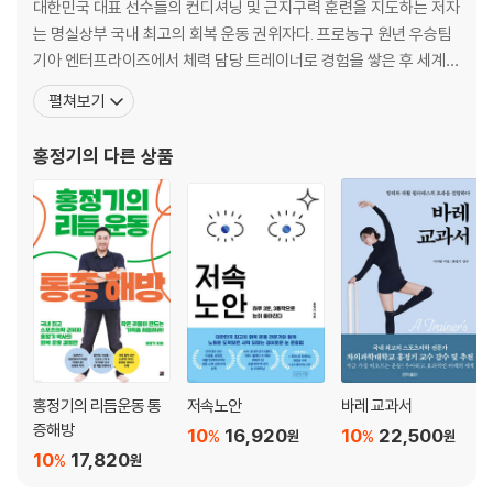
법칙 4 통증의 공포에서 벗어나라
대한민국 대표 선수들의 컨디셔닝 및 근지구력 훈련을 지도하는 저자
법칙 5 운동신경을 활성화시켜라
는 명실상부 국내 최고의 회복 운동 권위자다. 프로농구 원년 우승팀
법칙 6 초집중 1분으로 신경의 문을 열어라
기아 엔터프라이즈에서 체력 담당 트레이너로 경험을 쌓은 후 세계
법칙 7 자신만의 호흡을 되찾아라
최고 수준의 스포츠과학을 자랑하는 미국 오리건주립대에서 운동과
펼쳐보기
학 박사 과정을 마쳤다. 미국 윌라멧주립대학의 유일한 한인 교수로
PART 3 초집중 1분, 통증이 사라지는 기적의 운동
임용되어 운동과학과 조교수를 역임하며 ‘올해의 교수’로 선정될 만
홍정기
의 다른 상품
바른 움직임을 회복하는 신체 부위별 운동
큼 두드러지는 행보를 이어왔다. 현재 차의과대학교 대학원 원장이자
목
만성 목 통증의 3가지 원인
다들 목 근육을 잘못 사용하고 있다
목 통증 오면 그다음은 어깨 통증
- 목 건강 자가 진단법
좌우로 목 돌려 숙이기 | 위아래 좌우로 목 돌리기
- 목 앞쪽 근육 강화하는 등척성 운동
머리 한쪽으로 밀며 손으로 버티기 | 엄지손가락으로 턱 받치고 버티기 |
홍정기의 리듬운동 통
저속노안
바레 교과서
목 빼고 당기기
증해방
10
16,920
10
22,500
%
%
원
원
- 무뎌진 목 신경 살리는 운동
10
17,820
%
원
목 양옆으로 움직이기