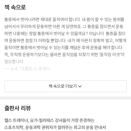
허리 사방으로 움직이기 | 허리 돌리기 | 안짱다리로 서서 허리 돌리기 | 런
책 속으로
지 자세로 허리 돌리기 | 앉았다 꼬리뼈부터 일어나기
통증에서 벗어나려면 제대로 움직여야 합니다. 내 몸이 할 수 있는 범위를
넘어서서 무리하게 운동하면 아픈 게 당연하죠. 그 통증을 참으면서 운동
등
하면 나중에는 정말 통증에서 벗어날 수 있을까요? 아닙니다. 통증을 참으
등 통증은 왜 생길까?
며 운동하면 점점 더 아파질 뿐입니다. 내가 왜 아픈지 정확히 알고, 어떻게
호흡기, 소화기와 관련된 등 통증
움직이면 통증에서 벗어날 수 있는지를 깨달은 후에 운동을 해야 합니다.
- 등 건강 자가 진단법
즉, 무작정 운동하기보다는 올바른 움직임을 되찾기 위한 ‘움직임 리셋’이
의자에 앉아 흉추 돌리기 | 흉추 돌려서 옆구리 늘이기
필요합니다.
- 굽은 등 펴는 운동
--- p.4, 「프롤로그」 중에서
의자에 팔꿈치 대고 등 끌어내리기 | 아기자세 후 상체 세우기
- 흉추의 움직임을 되살리는 운동
대개 통증은 나이 든 사람들만의 이야기라고 생각하는데, 결코 그렇지 않
네발 자세로 엎드려 바닥에 어깨 대기 | 손 머리에 대고 흉추 돌리기
책 속으로 더보기
다. 기껏 건강을 위해 운동을 했는데 오히려 그 운동 때문에 통증을 겪는 2
- 등 근육 강화 운동
0~30대도 많다. 그런데 이런 통증의 대부분이 ‘잘못된 움직임’과 ‘잘못된
서서 등 근육 모으기
자세’ 때문에 일어난다는 것을 아는 사람이 과연 몇이나 될까? 아마 평소
출판사 리뷰
운동을 잘 안 하는 본인을 탓할 뿐 잘못된 움직임 때문이라고 생각하는 사
고관절
람은 별로 없을 것이다. 하지만 일상의 움직임은 물론 운동도 ‘제대로 잘’
고관절에 통증이 나타나는 이유
헬스 트레이너, 요가·필라테스 강사들이 가장 존경하는
움직여야 물 흐르듯 매끄러운 동작을 만들 수 있다. 통증을 느끼거나 불편
고관절은 혼자 움직이지 않는다
스포츠의학, 운동과학 권위자가 알려주는 최고의 운동 안내서