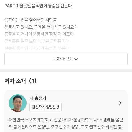
여주어 몸에 대한 이해도를 높였다. 잘못 알고 있는 운동 상식과 궁금증을
PART 1 잘못된 움직임이 통증을 만든다
속 시원히 풀어주며 통증이 나타날 때 따라 하면 바로 효과를 볼 수 있는 하
루 10분 운동 루틴도 알차게 실었다.
움직이는 법을 잊어버린 사람들
운동하고 있나요, 근육을 학대하고 있나요?
다른 거 다 필요 없다. 초집중해 1분만 따라 해보자. 스포츠의학계의 레전
통증을 이겨내며 운동하면 점점 더 아프다
드가 전하는 세상에 다시 없을 움직임 백과사전으로 한 몸처럼 달고 살던
근육통은 알고 보면 대부분 근막통이다
통증이 사라지는 놀라운 경험을 하게 될 것이다.
잘못된 움직임과 자세가 통증을 부른다
부상보다 위험한 것이 일상생활이다
목차 더보기
통증을 줄여주는 움직임 회복 전략
당신의 몸은 안녕하신가요?
CHECK LIST 나의 근골격계는 건강할까?
저자 소개
1
PART 2 움직임을 회복하라! 바르게 움직이는 게 먼저다
움직임을 회복하는 7가지 법칙
저
홍정기
관심작가 알림신청
법칙 1 바른 움직임은 동적 스트레칭으로
법칙 2 점진적으로 운동 강도를 높여라
대한민국 스포츠의학 최고 전문가이자 운동과학 박사. 스켈레톤 올림
법칙 3 내 몸의 가동 범위를 파악하라
픽 금메달리스트 윤성빈, 축구선수 기성용, 프로 골프선수 최혜진 등