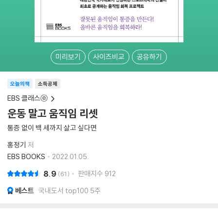
미리보기
사이즈비교
공유하기
오늘의책
소득공제
EBS 클래스ⓔ
운동 말고 움직임 리셋
통증 없이 백 세까지 살고 싶다면
홍정기
저
EBS BOOKS
2022.01.05.
8.9
판매지수
912
61
베스트
국내도서 top100 5주