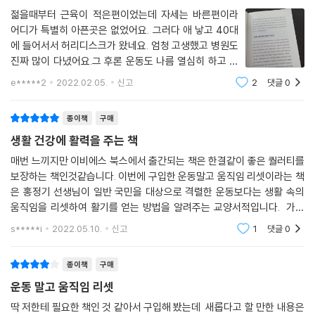
운동을 해야 한다. 그렇지 않으면 운동이 아니라 독이 될 수 있다.
젊을때부터 근육이 적은편이었는데 자세는 바른편이라
--- p.191-192, 「PART 3 ‘무릎 통증을 부르는 잘못된 생활습관’」 중에서
PART 4 국내 최고의 스포츠의학 전문가가 풀어주는 통증 · 운동 Q&A
통증을 없애는 열쇠는 바로 잘못된 움직임을 바로잡는 데 있다. 이제 실행
어디가 특별히 아픈곳은 없었어요. 그러다 애 낳고 40대
에 옮길 차례다. 내 몸에 통증을 서서히 축적시키는 마사지, 근육 트레이닝,
에 들어서서 허리디스크가 왔네요. 엄청 고생했고 병원도
골반은 인체의 직립과 보행에 핵심적인 기능을 담당하는 관절인 만큼 주변
통증에 관한 궁금증
필라테스 등을 당장 멈춰라! 대신 찾는 이가 많아 받고 싶어도 쉽게 받을 수
진짜 많이 다녔어요.그 후론 운동도 나름 열심히 하고 단
관절에 큰 영향을 미친다. 위로는 척추 전체를 떠받치는 주춧돌 역할을 하
Q 1 오십견은 50대에만 오나요?
없던 홍정기 박사의 그 대단한 운동법을 담은 이 책을 펼쳐라. 평생 통증을
백질섭취도 신경쓰고 있네요.각 근육마다 역활이 있다는
e*****2
2022.02.05.
신고
2
댓글
0
고 있어 골반이 틀어지면 허리에 통증이 생긴다. 이는 목과 턱의 문제로도
Q 2 오십견이 오면 되도록 어깨를 안 쓰는 게 좋나요?
데 어느 특정부위의 근육이 제역활을 못하면 다른 근육이
짊어주는 아픈 몸과 이별할 수 있다.
이어진다. (중략) 골반을 중심으로 인체의 모든 관절이 하나의 고리로 연
Q 3 걸을 때 발바닥이 찌릿찌릿하면 그만 걸어야 할까요?
그 근육의 일을 대신하면서 피로도가 높아지고
결되어 있다는 사실을 인지해야 한다. 이를 전제로 인체의 균형과 정렬이
종이책
구매
Q 4 운동 후에 오는 통증은 괜찮은 건가요?
통증을 없애고 잘못된 움직임을 바로잡는 기적의 1분 스트레칭 수업
라는 큰 관점에서 접근해야 근본적인 치료가 가능하다. 나무 한 그루, 한 그
Q 5 골절이 아물어서 엑스레이상 아무 문제가 없는데 여전히 아파요. 왜
생활 건강에 활력을 주는 책
“운동하러 가지 말고, 움직임을 리셋하라!”
루도 중요하지만 숲 전체를 본다는 생각으로 골반과 척추관절을 관리해야
그런 걸까요?
매번 느끼지만 이비에스 북스에서 출간되는 책은 한결같이 좋은 퀄러티를
건강을 유지할 수 있다. --- p.206-207, 「PART 3 ‘반드시 골반의 균형을
보장하는 책인것같습니다. 이번에 구입한 운동말고 움직임 리셋이라는 책
굽은 등, 천근만근 돌덩이가 내려앉은 어깨, 틀어진 골반, 찌릿찌릿한 무릎
사수하라’」 중에서
운동에 관한 궁금증
은 홍정기 선생님이 일반 국민을 대상으로 격렬한 운동보다는 생활 속의
통증을 달고 사는 사람이라면 『운동 말고 움직임 리셋』에 주목하자. EBS
Q 1 뻣뻣한 관절은 끝까지 펴주는 게 좋을까요?
움직임을 리셋하여 활기를 얻는 방법을 알려주는 교양서적입니다. 가장
클래스ⓔ 강연 중 폭발적인 화제를 모았던 홍정기 박사의 〈맨손 통증 치료
스트레칭도 과하면 관절이나 인대를 약하게 만들어 통증뿐 아니라 질병을
Q 2 스트레칭은 근육이 찢어지는 느낌이 들 때까지 해야 효과가 있나요?
말에 드는 부분은 정말 생활속에서 따라할 수 있는 쉬운 동작들을 그냥 알
법〉을 그대로 담은 책으로, 통증 제거와 동시에 잘못된 움직임을 바로잡을
s*****i
2022.05.10.
신고
1
댓글
0
유발할 수 있어요. 과한 스트레칭으로 인대가 과도하게 늘어나면 뼈가 흔
려주는 것이 아니라
Q 3 윗몸일으키기, 과연 해도 될까요?
수 있는 운동법이 가득하다.
들리는 불안정한 상황이 지속되면서 관절 손상이 일어납니다. 특히 근육이
Q 4 플랭크는 오래 할수록 좋나요?
종이책
구매
늘어나는 자세를 15~20초간 유지하는 정적 스트레칭은 생각보다 효과가
Q 5 상체 운동을 할 때 바벨을 최대 무게로 해서 근력을 키워야 효과가 있
그가 알려주는 움직임 교정 방법은 수많은 회복 치료 실전 경험과 운공과
운동 말고 움직임 리셋
없을 뿐 아니라 부상의 위험이 큽니다. 운동 전에는 정적인 스트레칭보다
을까요?
학 이론을 바탕으로 해 굉장히 체계적이고 과학적이다. 우선 해부학적 근
동적인 스트레칭이 더 효과적이죠. 정적으로 자세를 유지하기보다 관절을
Q 6 운동 후에 시원한 물로 수분을 보충해도 될까요?
딱 저한테 필요한 책인 것 같아서 구입해 봤는데 새롭다고 할 만한 내용은
거를 토대로 신체 부위별 통증의 원인을 분석했다. 신체 부위마다 관절과