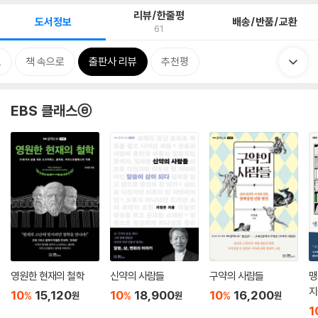
리뷰/한줄평
도서정보
배송/반품/교환
61
보
책 속으로
출판사 리뷰
추천평
EBS 클래스ⓔ
영원한 현재의 철학
신약의 사람들
구약의 사람들
맹
지
10
15,120
10
18,900
10
16,200
%
%
%
원
원
원
1