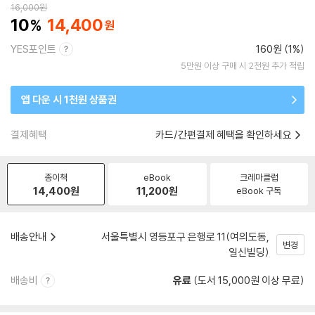
16,000
원
10
14,400
YES포인트
160원 (1%)
5만원 이상 구매 시 2천원 추가 적립
앱 다운 시 1천원 상품권
결제혜택
카드/간편결제 혜택을 확인하세요
종이책
eBook
크레마클럽
14,400
원
11,200
원
eBook 구독
배송안내
서울특별시 영등포구 은행로 11(여의도동,
변경
일신빌딩)
배송비
유료
(도서 15,000원 이상 무료)