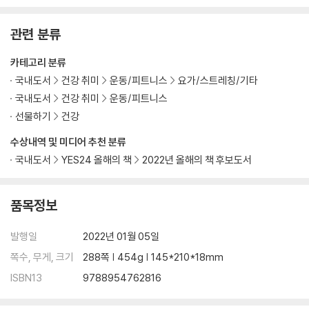
어깨
관련 분류
어깨 근육을 알아야 통증을 막는다
어깨충돌증후군이 생기는 이유
카테고리 분류
- 어깨 건강 자가 진단법
국내도서
건강 취미
운동/피트니스
요가/스트레칭/기타
팔 수직으로 들어 올리기 | 팔 위아래로 교차해 움직이기 | 등 뒤에서 주먹
국내도서
건강 취미
운동/피트니스
맞대기
선물하기
건강
- 어깨 근육 경직 푸는 운동
배트맨 어깨 운동 | 손목 꺾고 어깨 당겨 내리기 | 팔 구부리고 목 옆으로 기
수상내역 및 미디어 추천 분류
울이기
국내도서
YES24 올해의 책
2022년 올해의 책 후보도서
- 승모근 강화 운동
칙칙폭폭 어깨 돌리기 | 양쪽 어깨 끌어올리기
품목정보
허리
발행일
2022년 01월 05일
허리 통증, 정말 척추의 퇴화 때문일까?
허리 통증은 두려움에서 시작된다
쪽수, 무게, 크기
288쪽 | 454g | 145*210*18mm
- 허리 건강 자가 진단법
ISBN13
9788954762816
허리 펴기 | 허리 구부리기 | 허리 뒤로 돌리기
- 허리 움직임을 회복하는 운동