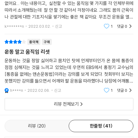
움직이는 동작이 근육의 길이를 늘이 고관절을 유연하게 만드는 데 도움이
없어요... 아는 내용이고, 실천할 수 있는 움직임 몇 가지를 각 인체부위에
Q7 개인 PT를 시작하려고 하는데, 어떤 기준으로 트레이너를 선정해야
뼈, 근육의 위치를 일러스트로 상세히 보여주어 몸에 대한 이해도를 높였
따라서 소개해뒀는데 잘 안 할 것 같아서 걱정이네요. 그래도 몸의 근육이
됩니다.
할까요?
다. 운동 파트에서는 통증이 나타나는 신체 부위를 9개로 나누어 자신의
나 관절에 대한 기초지식을 쌓기에는 좋은 책 같아요 무조건 운동을 열심
--- p.274, 「PART 4 ‘운동에 관한 궁금증’」 중에서
현재 몸 상태를 파악할 수 있는 자가 진단법과 올바른 움직임을 회복할 수
히 하거나 몸을 많이 움직이는 게 능사가 아니라는 걸 이해한다는 측면에
부록
k*******n
2022.03.02.
신고
1
댓글
0
있는 운동만을 엄선해 담았다. 따라 하기는 쉽지만 최대의 효과를 내는 놀
서는
통증이 눈 녹듯 사라지고 움직임이 회복되는 하루 10분 운동 루틴
랍도록 뛰어난 운동이다.
종이책
구매
그렇다면 혹시 어려운 동작이지 않을까? 오해하지 말자. 국내 스포츠의학
운동 말고 움직임 리셋
최고 전문가인 그가 제안하는 움직임 리셋 방법은 생각보다 단순하다. 긴
운동하는 것을 정말 싫어하고 몸치인 탓에 언제부터인가 온 몸에 통증이
시간도, 강한 운동도 필요 없다. 목, 어깨, 고관절과 같은 부위를 위아래 좌
점점 심해지는 것을 느끼고 있었는데 우연히 EBS에서 홍정기 교수님의
우로 움직이고 회전시키는 것만으로도 충분하다. 일상의 움직임을 회복하
[통증을 없애는 맨손운동법]이라는 강의를 보게 되었다. 첫회부터 보지는
는 이런 작은 동작을 반복해 점진적으로 가동 범위를 늘리는 게 포인트다.
못했지만 강의를 들으면서 어깨와 팔 운동을 따라했더니 당장에 어깨통증
단 1분만 초집중해 따라 해보자. 즉각적으로 통증이 완화되고 몸의 균형이
이 조금 가벼워지는 것을 느꼈다. 하지만 강의가 끝나고 다시 운동을 해보
h****n
2022.02.06.
신고
1
댓글
0
려고 해도 내용이 다
맞춰지는 걸 느낄 수 있다. 우주 최강 뻣뻣하던 몸이 놀랍도록 유연해지고
일상생활 동작을 무리 없이 해낼 수 있다. 이 정도면 전 국민의 ‘운동 바이
리뷰 전체보기
블’이라 불러도 부족함이 없다. 통증이 나타날 때마다 습관적으로 이 책을
펼쳐보자. 백 세까지 통증 없이 사는 게 가능하다.
리뷰
20
한줄평
41