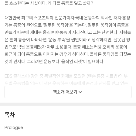
을 호소한다는 사실이다. 왜 다들 통증을 달고 살까?
대한민국 최고의 스포츠의학 전문가이자 국내 운동과학 박사인 저자 홍정
기는 통증의 원인으로 ‘잘못된 움직임’을 꼽는다. 잘못된 움직임이 통증을
만들기 때문에 제대로 움직여야 통증이 사라진다고 그는 단언한다. 사람들
은 흔히 통증이 나타나면 ‘운동 부족’을 원인이라고 생각하지만, 잘못된 방
법으로 백날 운동해봤자 아무 소용없다. 통증 해소는커녕 오히려 운동이
화근이 되어 통증으로 이어지는 경우가 허다하다. 올바른 움직임을 되찾는
것이 먼저다. 그러려면 운동보다 ‘움직임 리셋’이 필요하다.
EBS 클래스ⓔ 강연 중 폭발적인 화제를 모았던 〈맨손 통증 치료법〉의 부
위별 운동법을 엮은 이 책은 운동하는 이들에게 존경과 찬사를 받고 있는
홍정기 운동과학 박사가 최초로 공개하는 움직임 회복 가이드다. 모든 통
책소개 더보기
증의 원인을 ‘잘못된 움직임’에서 찾은 그는 30년 회복 운동 실전 경험과
운동과학 이론을 바탕으로 통증을 해소하고 바른 움직임을 찾을 수 있는
기적의 운동법을 이 책에 담았다. 해부학적, 과학적 근거를 토대로 신체 부
목차
위별 통증의 원인을 분석하고 자신의 현재 몸 상태를 파악할 수 있는 자가
진단법은 물론 올바른 움직임을 회복하는 신체 부위별 운동을 엄선해 수록
Prologue
했다. 또한 신체 부위마다 관절과 뼈, 근육의 위치를 일러스트로 상세히 보