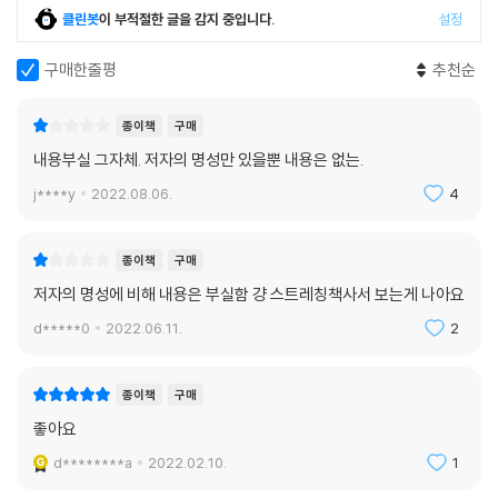
클린봇
이 부적절한 글을 감지 중입니다.
설정
구매한줄평
추천순
종이책
구매
내용부실 그자체. 저자의 명성만 있을뿐 내용은 없는.
j****y
2022.08.06.
4
종이책
구매
저자의 명성에 비해 내용은 부실함 걍 스트레칭책사서 보는게 나아요
d*****0
2022.06.11.
2
종이책
구매
좋아요
d********a
2022.02.10.
1