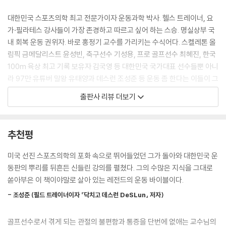
한 증상이 이어진다면 내 ‘움직임’부터 점검해봐야 한다.
- 고관절 건강 자가 진단법
--- p.14-15, 「PART 1 ‘움직이는 법을 잊어버린 사람들’」 중에서
누워서 다리 수직으로 들기 | 누워서 다리 4자 만들기 | 무릎 구부려 V자
대한민국 스포츠의학 최고 전문가이자 운동과학 박사. 헬스 트레이너, 요
만들기
가·필라테스 강사들이 가장 존경하고 따르고 싶어 하는 스승. 명실상부 국
통증이 생기면 운동을 통해 근육을 더욱 강화해야 한다는 것이 지금까지의
- 고관절 경직 푸는 운동
내 회복 운동 권위자. 바로 홍정기 교수를 가리키는 수식어다. 스켈레톤 올
상식이었다. 아픔을 견디며 운동을 해야 근력을 얻고 통증에서 벗어날 수
두 다리 좌우로 넘기기 | 한쪽 무릎 세우고 앉아 앞으로 밀기 | 한쪽 무릎 앞
림픽 금메달리스트 윤성빈, 축구선수 기성용, 프로 골프선수 최혜진, 한국
있다는 이유에서다. 하지만 이 상식은 잘못되었다. 고통스러운 훈련으로
으로 밀면서 상체 돌리기
100m 육상 최고 기록 보유자 김국영 등 대한민국 국가대표 선수들뿐 아니
근육을 강화하는 동안 오히려 근막의 긴장도가 높아져 통증이 만성화될 수
- 고관절 근육 강화 운동
라 97만 유튜버 말왕 유태양과 데스런 조성준 등 운동 좀 한다는 이들이 그
있다. 스트레칭도 마찬가지다. 장시간 하다 보면 다른 근육이 경직되어 또
다리 뻗고 앉아 한 발 들어 올리기 | 옆으로 누워 다리 들어 올리기
를 찾는다. 수많은 전문가 중 홍정기 교수만을 찾는 이유는 뭘까? 국내에서
출판사 리뷰 더보기
다른 통증으로 이어질 수 있다. 통증은 피해야 한다. 어딘가 불편하면 통증
단연 첫손에 꼽는 스포츠의학계의 레전드이기 때문이다.
을 야기하는 자세를 피하고 그 부위를 편안하게 만드는 것이 먼저다. 더불
무릎
어 통증 부위의 근육과 근막의 유연성을 되살리면 통증은 자연스럽게 사라
인대 의존도가 높은 불안정한 관절
세계 최고 수준의 스포츠과학을 자랑하는 미국에서 운동과학 박사를 마치
추천평
진다.
부상 없이 생활 속에서 발생하는 슬개대퇴통증증후군
고 ‘올해의 교수상’까지 거머쥔 그는 대한민국 운동판의 뿌리를 뒤흔들 정
--- p.29, 「PART 1 ‘통증을 이겨내며 운동하면 점점 더 아프다’」 중에서
무릎 통증을 부르는 잘못된 생활습관
도로 스포츠의학 분야에서 독보적인 입지를 굳혀왔다. 그보다 운동을 과학
미국 선진 스포츠의학의 포화 속으로 뛰어들었던 그가 돌아와 대한민국 운
- 무릎 건강 자가 진단법
적으로 명확하게 풀어낼 수 있는 사람이 있을까? 아니 없다고 해도 과언이
동판의 뿌리를 뒤흔든 신들린 강의를 펼쳤다. 그의 수많은 지식을 그대로
운동을 하지 않는 상태에서 일정한 패턴의 움직임을 반복하면 문제가 생길
한 발 스쿼트
아니다. 그런 그가 통증으로 괴로워하는 이들을 위해 30년 회복 운동 경험
쏟아부은 이 책이야말로 살아 있는 레전드의 운동 바이블이다.
수밖에 없다. 따라서 시간을 내어 조금이라도 몸을 움직이는 것이 무엇보
- 무릎 안정감 높이는 운동
과 노하우, 운동과학 이론을 총망라해 『운동 말고 움직임 리셋』을 출간했
다 중요하다. 긴 시간도, 강한 운동도 필요 없다. 관절이 본래 갖고 태어난
앉았다 일어서기 | 한 발 내밀고 양옆으로 무릎 흔들기 | 발목 안팎으로 바
- 조성준 (필드 트레이너이자 『닥치고 데스런 DeSLun』 저자)
다. 이 책에는 해부학적 근거를 토대로 분석한 신체 부위별 통증의 원인과
움직임을 회복하는 것이 관건이다.
꿔가며 무릎 운동하기 | 한 발 내밀고 무릎 굽히기 | 한 발로 서서 앞뒤 양옆
상세한 근육 일러스트, 그리고 통증을 해소하고 바른 움직임을 되찾을 수
--- p.37, 「PART 1 ‘잘못된 움직임과 자세가 통증을 부른다’」 중에서
으로 발차기
골프선수로서 겪게 되는 관절의 불편함과 통증을 단번에 없애는 교수님의
있는 기적의 운동법이 담겨 있다. 내로라하는 국가대표 선수들이 받던 대