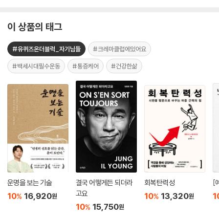
이 상품의 태그
#유퀴즈온더블럭_자기님들
#크레마클럽에있어요
#백세시대필수운동
#통증케어
#건강한삶
운명을 보는 기술
결국 어떻게든 되더라
회복탄력성
[
고요
10
16,920
10
13,320
1
%
%
원
원
10
15,750
%
원