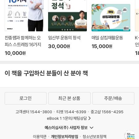
찬종쌤과 함께하는 오
임산부 운동의 정석
매일 삼킴재활운동
K
피스 스트레칭 16가지
인
30,000
15,000
원
원
10,000
1
원
이 책을 구입하신 분들이 산 분야 책
로그인
최근 본 상품
주문/배송
고객센터 1544-3800
티켓 1544-6399
중고샵 1566-4295
eBook 1:1문의/채팅상담
예스이십사(주) 사업자 정보
이용약관
개인정보처리방침
청소년보호정책