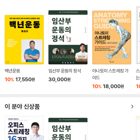
백년운동
임산부 운동의 정석
아나토미 스트레칭 가
스
이드
는
10
17,550
30,000
%
원
원
10
18,000
1
%
원
이 분야 신상품