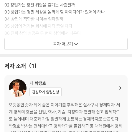
02 창업가는 정말 위험을 즐기는 사람일까
03 창업가는 정말 세상을 놀라게 할 아이디어가 있어야 하나
04 창업에 적합한 나이는 얼마일까
05 창업의 적기는 회사에 재직 중일 때다
06 진짜 창업 성공은 두 번째 창업에서 나온다
07 가장 손쉬운 창업은 기존 기업 인수
목차 더보기
| 2장 | 창업, 누구와 해야 하나
01 동업자와의 창업, 상상과는 다르다
저자 소개
1
02 가족 창업은 과연 구태의연한 창업 형태인가
03 창업 초기 직원은 어떻게 뽑아야 하나
04 창업 초기 직원은 많을수록 좋을까
저
박정호
05 성공을 위해서는 ‘B급 사원’에 주목해야 한다
관심작가 알림신청
06 창업 후 가장 손쉬운 인력 수급은 사내 채용이다
07 최근 창업 트렌드는 극소화 기업
오랫동안 숫자 뒤에 숨은 이야기를 추적해온 실사구시 경제학자. 세
계 경제의 흐름을 산업, 역사, 기술, 지정학과 연결해 쉽고 입체적으
| 3장 | 사업계획서에 담겨야 할 내용은 무엇인가
로 풀어내며 대중과 가장 활발하게 소통하는 경제학자로 손꼽힌다.
01 사업계획서에는 어떤 내용이 담겨야 하나
박정호 박사는 연세대학교 경제학과를 졸업하고 동 대학원에서 경제