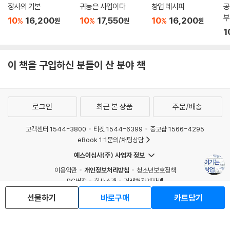
장사의 기본
귀농은 사업이다
창업 레시피
공
부
10
16,200
10
17,550
10
16,200
%
%
%
원
원
원
1
이 책을 구입하신 분들이 산 분야 책
로그인
최근 본 상품
주문/배송
고객센터 1544-3800
티켓 1544-6399
중고샵 1566-4295
eBook 1:1문의/채팅상담
예스이십사(주) 사업자 정보
이용약관
개인정보처리방침
청소년보호정책
PC버전
회사소개
거래처관계자께
도서홍보
광고
선물하기
바로구매
카트담기
Copyright © YES24 Corp. All Rights Reserved.
MATOM9