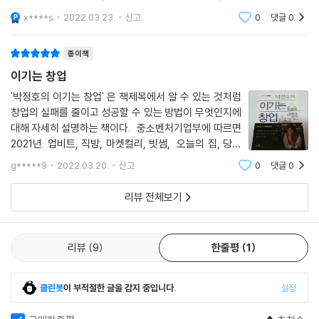
수시로 발생한다. 믿었던 동업자에게서 실망할 일도 생기고, 갑자기 투자
니스의 강좌를 만들었고 영상을 책으로 출판했습니다. 저자는 박정호명
x****s
2022.03.23.
신고
0
댓글
0
지대 특임교수
금을 회수하는 투자자도 있다. 임대료가 갑자기 오르거나 설명회 때는 호
응이 좋았던 제품도 막상 판매는 되지 않는 일도 일어난다. 자유로운 회사
종이책
분위기를 고수하다 자칫 콩가루 회사가 되기도 한다. 특허만 믿고 있다 발
이기는 창업
등일 찍힐 수도 있으며, 예상치 못한 비용이 사방에서 발생하기도 한다. 이
처럼 기대에 못 미치는 상황과 예상치 못한 다양한 돌발상황이 교차하는
'박정호의 이기는 창업' 은 책제목에서 알 수 있는 것처럼
창업의 실패를 줄이고 성공할 수 있는 방법이 무엇인지에
창업 현장에서 저자가 주는 조언은 깊은 고심에 쌓여 있는 창업가들에게
대해 자세히 설명하는 책이다. 중소벤처기업부에 따르면
든든한 버팀목이 될 것이다.
2021년 업비트, 직방, 마켓컬리, 빗썸, 오늘의 집, 당근
마켓, 리디 등. 총 7개사가 국내 유니콘 기업에 새롭게 포
g*****9
2022.03.20.
신고
0
댓글
0
함되면서 2021년 말 기준 비상장기업으로 기업가치 1조
원을 돌파한 이력이
리뷰 전체보기
리뷰
9
한줄평
1
클린봇
이 부적절한 글을 감지 중입니다.
설정