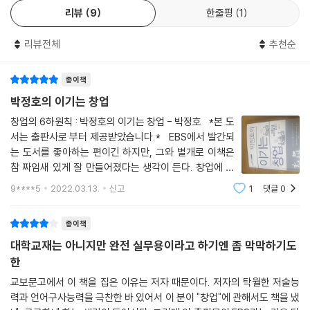
더욱 중요한 사실은 투자자가 많기 때문이다. 투자자 입장에서는 자신이
리뷰
9
한줄평
1
도형 삶을 지향한다. 단순히 직장에 다니기 싫거나 자유로운 시간을 보내
투자한 회사가 어떻게 사업을 수행하는지를 손쉽게 확인하고 싶은 것이 당
고 싶어서 막연히 돈을 많이 벌고 싶어서 창업을 하는 게 아니라, 뚜렷한 목
연하다. 따라서 자신이 투자한 회사가 멀리 있다면 당연히 투자를 주저하
리뷰전체
추천순
표에 따라 자신의 삶을 개척하려는 강한 의지가 무엇보다 중요하다.
게 만드는 요인으로 작용한다. 창업 기업들이 한 곳에 모여 있을 경우 이득
저자는 창업에 맞는 성향과 나이, 조건, 상황을 설명하며 책을 시작한다. 그
을 보는 것은 고객도 마찬가지다. 우리는 주변에서 비슷한 업종이 함께 모
종이책
리고 누구와 창업을 해야 하는지, 사업계획서는 어떻게 쓰고, 돈은 어디서
여 있는 경우를 흔히 볼 수 있다. 이 과정에서 이득을 보는 경제 주체 중 하
조달하며, 사무실은 어디에 얻고, 어떻게 회사를 알릴 것이며, 조직은 어떻
박정호의 이기는 창업
나로 고객을 빼놓을 수 없다. 가게들이 여기저기 흩어져 있을 경우, 여러 가
게 꾸려야 하는지 등 실제 창업 현장에 몸담지 않고는 결코 알 수 없는 55
창업의 6하원칙 : 박정호의 이기는 창업 - 박정호 *본 도
게에서 상품을 비교하려면 먼 거리를 이동해야 한다. 이와 달리 유사한 품
가지 실전 창업 노하우를 공개한다. 성공한 창업자와 실패한 창업자를 망
서는 출판사로 부터 제공받았습니다.* EBS에서 발간되
목을 취급하는 가게가 몰려 있으면, 굳이 발품을 많이 팔지 않고서도 편하
라한 다양한 사람들과의 인터뷰를 바탕으로 써내려간 저자의 설명은 이미
는 도서를 좋아하는 편이긴 하지만, 그와 별개로 이책은
게 여러 상품을 비교할 수 있다. 이러한 이유로 우리는 전자제품을 사려고
일을 저질러버린 사람 혹은 앞으로 일을 저지를 사람 모두에게 구체적인
참 짜임새 있게 잘 만들어졌다는 생각이 든다. 창업에 적
할 때는 용산전자상가로, 옷을 사려고 할 때는 동대문의류상가로 향하는
지침이 될 것이다.
합한 사람은 누구인가로 시작해서 창업을 6하원칙에 따
9****5
2022.03.13.
신고
1
댓글
0
것이다.
른 분류로 궁금증을 해결해주고 있다. 저자는 경제학자이
---「9장 01 첫 사무실은 어디에 두어야 하나」 중에서
면서 교수이다. 그리고, 기업들
“놀라울 정도로 공통점이 없다”
종이책
예측, 예상, 상상을 무시하는 창업의 오해와 진실
대학교재는 아니지만 완전 실무용이라고 하기엔 좀 막막하기도
한
많은 사람이 창업에 성공한 CEO에게서 공통점을 찾으려고 노력한다. 하
지만 저자에 따르면 세계적인 CEO 대부분에게는 “놀라울 정도로 공통점
교보문고에서 이 책을 집은 이유는 저자 때문이다. 저자의 탁월한 저술능
력과 언어구사능력을 극찬한 바 있어서 이 분이 "창업"에 관해서도 책을 냈
이 없다.” 나이, 배경, 자산, 학력, 성격까지 모두 제각각이다. 남다른 학식