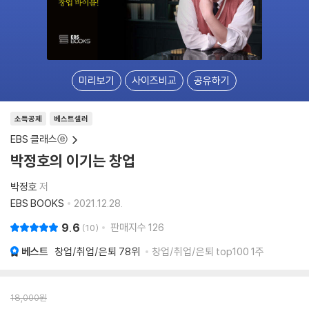
미리보기
사이즈비교
공유하기
소득공제
베스트셀러
EBS 클래스ⓔ
박정호의 이기는 창업
박정호
저
EBS BOOKS
2021.12.28.
9.6
판매지수
126
10
베스트
창업/취업/은퇴
78위
창업/취업/은퇴 top100 1주
18,000
원