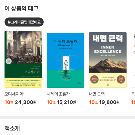
이 상품의 태그
#크레마클럽에있어요
오디세이아
니체의 초월자
내면 근력
독
10
24,300
10
15,210
10
19,800
1
%
%
%
원
원
원
책소개