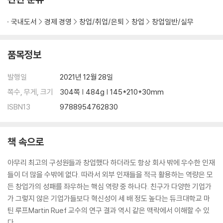
| 6장 | 자금은 어디서 조달하는가
국내도서
경제 경영
창업/취업/은퇴
창업
창업일반/실무
01 외부 투자와 가족 투자, 무엇이 어떻게 다른가
02 앤젤투자자는 어떤 사람인가
03 벤처캐피털 자금은 어떤 자금인가
품목정보
04 벤처기업 지원 사업에 주목하라
05 벤처기업의 목적은 이노비즈 기업인가
발행일
2021년 12월 28일
쪽수, 무게, 크기
304쪽 | 484g | 145*210*30mm
| 7장 | 기술, 어떻게 이해해야 하나
ISBN13
9788954762830
01 핵심역량을 어디에서 찾아야 하는가
02 특허를 맹신해서는 안 되는 이유
03 특허만큼 중요한 것이 비즈니스 모델이다
책 속으로
04 창업 시 가장 든든한 자산은 경험이다
아무리 최고의 구성원들과 창업했다 하더라도 항상 회사 밖에 우수한 인재
| 8장 | 어떻게 판매할 것인가
들이 더 많을 수밖에 없다. 따라서 외부 인재들을 적극 활용하는 역량은 모
01 판매를 위해서는 평판을 형성하라
든 창업가의 성패를 좌우하는 핵심 역량 중 하나다. 친구가 다양한 기업가
02 박람회를 적극 활용해라
가 그렇지 않은 기업가들보다 혁신성이 세 배 정도 높다는 듀크대학교 마
03 판매를 위해서는 체험 기회를 주어야 한다
틴 루프Martin Ruef 교수의 연구 결과 역시 같은 맥락에서 이해할 수 있
04 만드는 것 못지않게 전달하는 것도 중요하다
다.