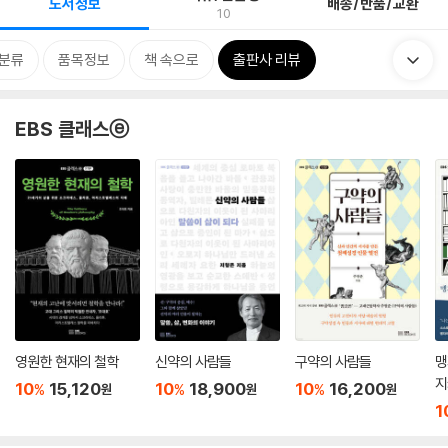
도서정보
배송/반품/교환
10
분류
품목정보
책 속으로
출판사 리뷰
EBS 클래스ⓔ
영원한 현재의 철학
신약의 사람들
구약의 사람들
맹
지
10
15,120
10
18,900
10
16,200
%
%
%
원
원
원
1