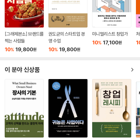
[그래제본소] 브랜드를
권도균의 스타트업 경
미니멀리스트 창업가
처
찍는 사람들
영 수업
10
17,100
1
%
원
10
19,800
10
19,800
%
%
원
원
이 분야 신상품