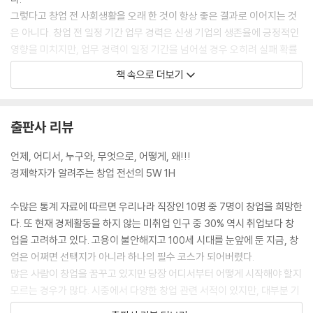
05 제품명은 청각적 요소를 고려해 결정된다
그렇다고 창업 전 사회생활을 오래 한 것이 항상 좋은 결과로 이어지는 것
은 아니다. 창업 전 일정 기간 업무 경력은 신생 기업의 생존율에 긍정적인
| 9장 | 어디서 창업해야 하나
영향을 미치지만, 업무 경력이 일정 기간을 넘어설 경우 오히려 실패 확률
01 첫 사무실은 어디에 두어야 하나
이 높아지는 것이 일반적이다.
책 속으로 더보기
02 사무실 공간은 어떻게 구성해야 하나
---「1장 04 창업에 적합한 나이는 얼마일까」 중에서
03 해외 창업도 고려해볼 만하다
회사는 고민에 빠진다. 리더십이나 문제해결 능력, 의사결정 능력 등의 소
출판사 리뷰
| 10장 | 가격은 어떻게 정해야 하나
양은 다소 부족하지만 성실함과 꾸준함을 갖춰 낮은 직급에서 높은 성과를
01 가격을 결정할 때는 가치와 비용을 모두 고려해야 한다
거둔 사람을 승진시키는 것이 옳은 일인지 아니면 하위 직급에서는 매번
언제, 어디서, 누구와, 무엇으로, 어떻게, 왜!!!
02 소비자의 편익 수준을 이해하는 것은 손실을 줄일 때도 유용하다
덤벙거리고 꼼꼼함이 부족해 문서 처리 하나 못하지만 특유의 리더십과 소
경제학자가 알려주는 창업 전선의 5W 1H
03 고정비용과 가변비용을 유연하게 활용하라
통 능력, 문제해결 능력을 겸비한 사람을 승진시키는 것이 적합한지에 대
04 구체적인 비용을 산출할 수 있을까
한 고민이다.
수많은 통계 자료에 따르면 우리나라 직장인 10명 중 7명이 창업을 희망한
05 현실에서 사용되는 비용-편익 분석
이 문제는 쉽게 답을 내기 어려운 문제다. 세계적인 경영학자 내지 경제학
다. 또 현재 경제활동을 하지 않는 미취업 인구 중 30% 역시 취업보다 창
06 편익 계산이 더 어렵다
자 누구도 이 문제를 명쾌하게 해결하지 못했다. 이상에서 설명한 구조적
업을 고려하고 있다. 고용이 불안해지고 100세 시대를 눈앞에 둔 지금, 창
07 편익의 범위를 좁혀보는 다양한 방법
모순은 급속히 성장하는 신생 기업의 경우 더욱 첨예하게 직면하게 되는
업은 어쩌면 선택지가 아니라 하나의 필수 코스가 되어버렸다.
08 편익 추정 방법들의 공통점은 ‘불안’
문제다. 기존 직원만의 문제가 아니라 신규로 채용하는 직원까지 가세하는
많은 사람이 창업을 꿈꾸고 있지만 당장 어디서부터 어떻게 시작해야 할지
?
경우가 많기 때문이다. 심지어 신생 기업은 아직 인사 관리의 노하우도 갖
모르는 경우가 많다. 시중에서 다양한 창업 관련 서적이 있지만, 대부분 기
추지 못한 경우가 많기 때문에 이러한 문제를 슬기롭게 풀 수 있는 역량마
업가 정신 등을 기반으로 한 이론적 접근에 치중하거나 요식업, 프렌차이