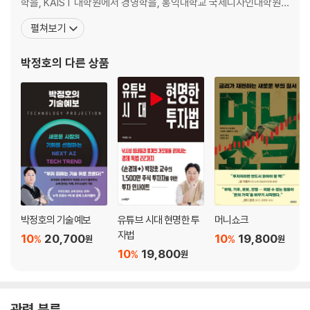
02 사업계획서의 필수 내용 중 하나가 고객과 판매 전략이다
학을, KAIST 대학원에서 경영학을, 홍익대학교 국제디자인대학원
03 사업계획서를 통해 제시할 시제품 어느 정도 수준까지 준비해야 하나
에서 산업디자인을 공부했다. 현재 명지대학교 실물투자분석학과 교
펼쳐보기
수이자 한국경제산업연구원 부원장으로 재직 중이다. KDI 전문연구
| 4장 | 의사결정은 어떤 방식으로 해야 하나
원 출신으로 혁신클러스터학회 회장, 한국인적자원개발학회 부회장,
박정호
의 다른 상품
01 창업가는 어떤 방식으로 결정하는가
인공지능법학회 상임이사 등을 맡으며 경제, 산업, 기술 분야를
02 신생 기업 이사회는 어떻게 다른가
03 창업 시, 설문조사 결과는 어떻게 받아들여야 하나
04 죽음의 계곡을 넘지 못하는 이유를 파악하라
05 창업의 성패를 결정하는 것은 두 번째 제품이다
06 창업 시 가장 큰 난관은 인사 문제다
07 스타트업에게 사칙은 어떤 의미일까
08 사칙보다 중요한 것은 조직문화를 어떻게 형성하느냐다
09 스타트업도 업무 권한 이양이 필요한가
박정호의 기술예보
유튜브 시대 현명한 투
머니쇼크
| 5장 | 누구에게서 도움을 받을 수 있을까
자법
10
20,700
10
19,800
%
%
원
원
01 어떤 조력자를 선택하느냐에 사업의 성패가 달려 있다
10
19,800
%
원
02 창업가의 조력자 액셀러레이터
03 회사를 키워주는 컴퍼니빌더
04 회사 내부 구성원으로부터 도움을 받는다는 것의 의미
관련 분류