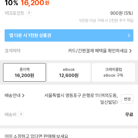
10
16,200
YES포인트
900원 (5%)
5만원 이상 구매 시 2천원 추가 적립
앱 다운 시 1천원 상품권
결제혜택
카드/간편결제 혜택을 확인하세요
종이책
eBook
크레마클럽
16,200
원
12,600
원
eBook 구독
배송안내
서울특별시 영등포구 은행로 11(여의도동,
변경
일신빌딩)
배송비
무료
이미 소장하고 있다면 판매해 보세요.