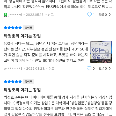
네. 궁금하네 하는 생각이 들어서다. 그런데 이 출판물이 EBS라는 것은 다
과 인품을 갖춘 사람도 있지만 버진그룹의 리처드 브랜슨, IKEA의 잉바르
읽고 나서야 확인했다^^ ㅋ EBS방송에서 클래스e 라는 제목으로 방송을
캄프라드처럼 ADHD를 앓는 사람도 있다. 창업에 어울리는 사람이라는 것
하고 있는데 그 콘텐츠라는 것이다. 자주 보진 않지만 한번씩 채널을 돌리
은 없다. 뚜렷한 목표의식과 과감한 도전정신만 있다면 누구나 창업에 성
j******6
2022.05.18.
신고
1
댓글
0
다 관심있는 분
공할 수 있다.
이 책에서는 창업과 관련한 다양한 속설의 이면을 살핀다. 창업 현장에서
종이책
는 많은 사람이 알고 있는 것과는 다른 일이 수시로 일어난다. 철저한 시장
박정호의 이기는 창업
조사를 바탕으로 꼼꼼하게 작성한 사업계획서가 반드시 투자자를 모집하
100세 시대는 왔고, 정년의 나이는 그대로, 정년이라는
기에 좋은 것은 아니다. 때로는 직관적인 이미지나 영상, 카드뉴스가 훨씬
단어는 있지만, 대부분은 정년 전 은퇴를 한다. 40~50대
효과적으로 투자자와 소비자를 설득할 수도 있다. 창업을 위해 굳이 회사
가 되면 슬슬 퇴직 준비를 시작하고, 무엇을 해야 하는지
를 박차고 나올 필요도 없으며, 사기를 올린다고 직함과 직급을 “마구 뿌려
고민이 쌓이게 된다. 만일 60대에 정년을 한다고 하여도
대는” 것도 역효과를 낼 수 있다. 눈부신 아이디어를 보유한 A급 직원보다
노후생활을 위해 10년~20년 동안 더 노력을 해야 한다.
o********3
2022.03.23.
신고
0
댓글
0
묵묵히 단순한 업무를 하는 B급 직원이 더 중요할 수도 있다.
직장을 다닐 수가 없으니 나이가 들어도 함께 이끌어 갈
창업을 하기 위해 반드시 세상을 놀래킬 아이디어가 필요한 것 역시 아니
수 있는 즐겁고 행복한 창업이 없을
종이책
다. 기존의 사업을 조금 변형하거나 기존 제품의 일부 기능과 디자인만 변
형해도 창업은 가능하다. 세상에 없던 제품은 어쩌면 세상에 필요가 없었
박정호의 이기는 창업
기 때문일 수도 있고, 과거에 실패한 제품일 수도 있다. 누구도 시도한 적
박정호교수는 여러 미디어매체를 통해 경제 지식을 전파하는 인기강사입
없던 제품과 서비스는 투자자와 소비자를 설득하기도 힘들다. 중요한 것은
니다. ＜박정호의 이기는 창업＞은 대학에서 '창업입문','창업경영'등을 강
“아이디어는 싸지만 실행은 비싸다”는 격언이다.
의했고 직접 다수의 창업경험과 인터뷰와 연구를 통해 실제로 창업자에게
창업 현장에서는 아무리 열심히 준비하고 대비해도 예상을 벗어나는 일이
실제 필요한 창업노하우를 전수를 표방합니다. 이 책은 EBS 클래스e 비즈