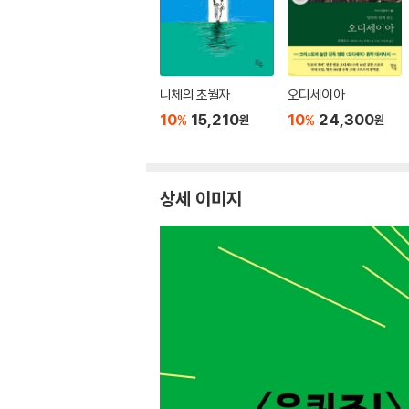
니체의 초월자
오디세이아
10
15,210
10
24,300
%
%
원
원
상세 이미지