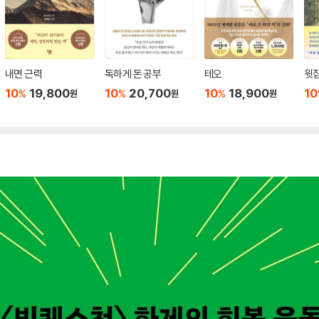
내면 근력
독하게 돈 공부
테오
윗집
10
19,800
10
20,700
10
18,900
10
%
%
%
원
원
원