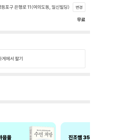
등포구 은행로 11(여의도동, 일신빌딩)
변경
무료
가게에서 팔기