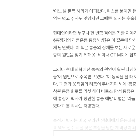
‘어느 날 문득 허리가 아파왔다. 파스를 붙이면 
약도 먹고 주사도 맞았지만 그때뿐. 의사는 수술을
현대인이라면 누구나 한 번쯤 겪어봄 직한 이야기
《홍정기의 리듬운동 통증해방》은 이 질문에 답하
게 당연했다. 이 책은 통증의 정체를 보는 새로
증의 원인을 찾기 위해 X-레이나 CT·MRI에 집
그러나 현대 의학에선 통증의 원인이 훨씬 다양하
증’이 원인으로 주목받고 있다. ‘이 동작을 할
다. 그 결과 움직임의 리듬이 무너지며 뇌에 ‘통
착된 통증 회로를 리셋 해야 비로소 만성 통증은
해 홍정기 박사가 창안한 통증 해방 비법은 ‘리
있다고 홍 박사는 처방한다.
홍정기 박사는 미국 오리건주립대에서 운동과학 박
표 역도 선수 시절 잦은 부상을 당한 게 바탕이 
에서 ‘움직임 회복’이라는 새로운 패러다임을 정