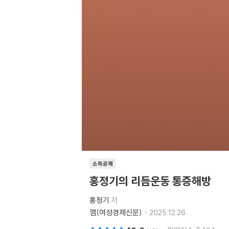
소득공제
홍정기의 리듬운동 통증해방
홍정기
저
깸(여성경제신문)
2025.12.26.