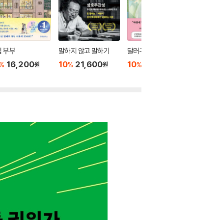
 부부
말하지 않고 말하기
달러구트 꿈 백화점 0
위버멘
16,200
10
21,600
10
16,020
10
1
%
%
%
%
원
원
원