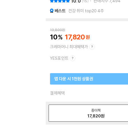
10.0
판매지수
7,494
15
베스트
건강 취미 top20 4주
19,800
원
10
17,820
크레마머니 최대혜택가
YES포인트
앱 다운 시 1천원 상품권
결제혜택
종이책
17,820
원