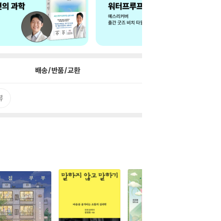
배송/반품/교환
뷰