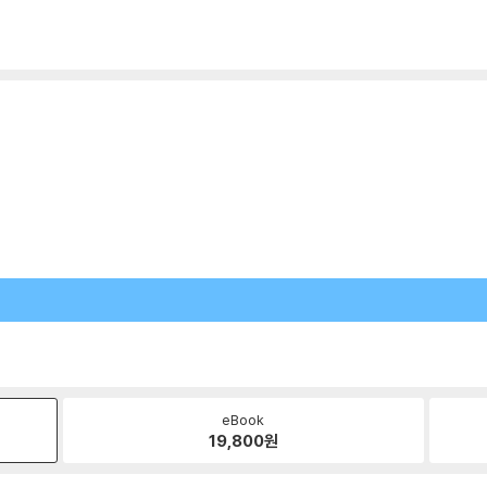
eBook
19,800
원