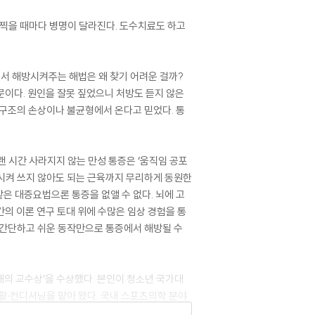
I를 찍을 때마다 병명이 달라진다. 도수치료도 하고
에서 해방시켜주는 해법은 왜 찾기 어려운 걸까?
문이다. 원인을 잘못 짚었으니 처방도 듣지 않은
 구조의 손상이나 불균형에서 온다고 믿었다. 통
 시간 사라지지 않는 만성 통증은 ‘움직임 공포
장시켜 쓰지 않아도 되는 근육까지 무리하게 동원한
같은 대증요법으론 통증을 없앨 수 없다. 뇌에 고
간의 이론 연구 토대 위에 수많은 임상 경험을 통
는 간단하고 쉬운 동작만으로 통증에서 해방될 수
의 교수상’을 수상했다. 본인이 청소년 국가대
재활·컨디셔닝을 맡아 왔다. 국내 스포츠의학 분야
의 리듬운동 결정판이다. TV 방송과 유튜브 등