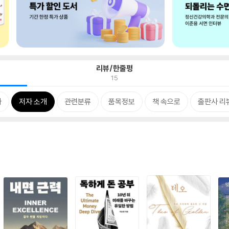
리뷰/한줄평
15
차
저자 소개
관련분류
품목정보
책 속으로
출판사 리