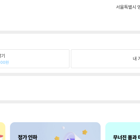
서울특별시 영
팔기
내 
000원