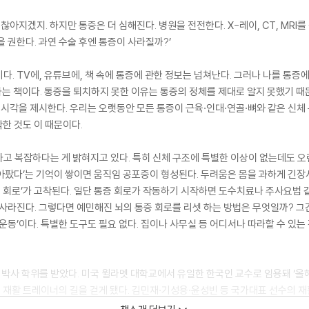
괜찮아지겠지. 하지만 통증은 더 심해진다. 병원을 전전한다. X-레이, CT, MR
 권한다. 과연 수술 후엔 통증이 사라질까?’
다. TV에, 유튜브에, 책 속에 통증에 관한 정보는 넘쳐난다. 그러나 나를 통증
는 책이다. 통증을 퇴치하지 못한 이유는 통증의 정체를 제대로 알지 못했기 때
운 시각을 제시한다. 우리는 오랫동안 모든 통증이 근육·인대·연골·뼈와 같은 신체
착한 것도 이 때문이다.
고 복잡하다는 게 밝혀지고 있다. 특히 신체 구조에 특별한 이상이 없는데도 오랜
 때 아팠다’는 기억이 쌓이면 움직임 공포증이 형성된다. 두려움은 몸을 과하게 긴
증 회로’가 고착된다. 일단 통증 회로가 작동하기 시작하면 도수치료나 주사요법 
 사라진다. 그렇다면 예민해진 뇌의 통증 회로를 리셋 하는 방법은 무엇일까? 그
듬운동’이다. 특별한 도구도 필요 없다. 집이나 사무실 등 어디서나 따라할 수 있
사 학위를 받았다. 미국 윌라멧 대학교에서 유일한 한국인 교수로 임용돼 ‘올해
돼 재활 트레이너의 길을 걷게 됐다. 김민재·기성용·윤성빈 등 국가대표 선수의 
립해왔다. 《홍정기의 리듬운동 통증해방》은 미국과 한국에서 활동하며 정립한 그