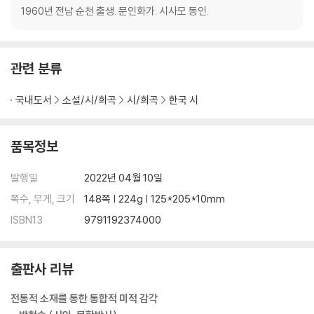
耳順
1960년 전남 순천 출생. 문인화가. 시사모 동인.
2부 울 엄마 키는 해바라기
관련 분류
묵화
국내도서
소설/시/희곡
시/희곡
한국 시
들꽃 인생
댓잎 배
달개비
품목정보
가을비
나리꽃
발행일
2022년 04월 10일
꿈꾸는 봄
쪽수, 무게, 크기
148쪽 | 224g | 125*205*10mm
여름
ISBN13
9791192374000
봄
보리
어른벌레
출판사 리뷰
봄은 오는구나
뒷산
전통적 소재를 통한 통합적 미적 감각
해돋이