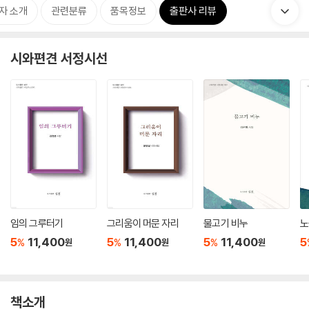
자 소개
관련분류
품목정보
출판사 리뷰
시와편견 서정시선
임의 그루터기
그리움이 머문 자리
물고기 비누
노
5
11,400
5
11,400
5
11,400
5
%
%
%
원
원
원
책소개