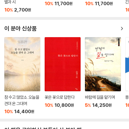
별과 시
긴
10
11,700
10
11,700
제비
%
%
원
원
야 현대적인 의미에서의 한국적인 것들까지도 포괄적으로 아우를 수 있게
10
2,700
1
%
원
중년
된다. 그런 의미에서 조정희 시인은 한국적이고 전통적인 대상들과 이미
우리 아버지
지, 시어들을 풍성하게 파악하고 있으며 이것은 그녀가 묵화 화가로서의
방구
자질과 서정시인으로서의 감각을 동시에 지니고 있음을 보여주는 것이다.
이 분야 신상품
밤마실
그녀의 시에서는 전통적으로 사용되었던 옛 물건들과 유년의 기억들, 옛
멍들은 삶
노랫가락, 자연을 사랑하는 마음, 사군자에 대한 전문성, 묵향 등의 다양한
풋내기 맛
소재들이 무의식처럼 흘러나오고 일상적으로 호명된다.
청 접시
인사동을 누비며
임박
1. 옛것에 대한 기억과 향수
천 그리고 먹물 개인전
봄이 오네요
리어카 한 대만도 부자이던
우리네 유년이 골동품 되어
시집해설 - 박현솔(시인,문학박사)
새것으로 반짝이는 도심에서 배회하는데
참 수고 많았소. 오늘을
꽃은 꽃으로 답한다
바람에 길을 맡기며
풍
노상 먼지 쫓는 번듯한 상점과는 달리
견뎌 온 그대여
10
10,800
5
14,250
1
%
%
원
원
눈높이에 맞춰 쪼그리고 앉아야 하는
10
14,400
%
원
바닥에 저 대로 누워있는 옛 물건들