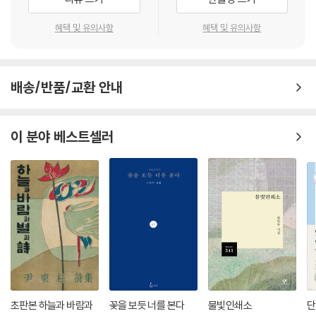
묵념(낙산사 화마)
이라고 할 수 있다. 그녀의 시에는 전통적인 이미지를 연상시키는 시어들
쓸데없는 짓
이 다수 등장하는데 이것은 묵화 화가로서의 정체성을 드러내는 지점이라
혜택 및 유의사항
혜택 및 유의사항
벽화
고 할 수 있다. 묵화 화가는 화선지에 붓을 대기 전에 무엇을, 어떻게 표현
콩 볶는 소리
할 것인지, 어떤 순서로 그릴 것인지 미리 구상해둬야 하는데 그러기 위해
추억
선 평소에 사물에 대한 관찰력을 기르고 사물의 특성에 대해서 분석을 하
배송/반품/교환 안내
추억(고기잡이)
여 이해도를 끌어올려야 한다.
이사 왔어요
임시 둥지
묵화는 먹선만을 사용하여 그린 백화와 먹선에 먹물을 사용하여 농담 효과
이 분야 베스트셀러
者
까지 내는 수묵화로 구분할 수가 있다. 수묵화는 산수, 인물, 수석, 화조, 사
위험했었네
군자 등 다양한 것들을 그릴 수 있는데 묵화는 동양의 미를 가장 잘 나타내
는 예술로서 감각적으로 심상을 포착하고 선과 면을 활용하여 이를 순간적
으로 표현한다. 이때 선과 면을 어지럽게 나열하지 않고 생략과 단순화를
4부 계곡물처럼 흐르는 인생
통해서 여백의 미를 드러내게 된다. 수묵화는 깊이 있는 표현력을 위해서
단숨에 그리는 필력이 요구되고, 선의 아름다움과 묵의 농담 변화를 통해
대관령
서 번짐의 미학을 보여줄 수가 있다. 이렇게 수묵의 세계는 자연과의 조화
눈
가 이루어낸 것으로 동양사상에서는 공자의 〈인〉, 노자의 〈자연〉, 장자의
까치밥
〈태일〉에 바탕을 두고 세상 모든 만물의 아름다움을 새롭게 자각하였다.
계곡물처럼 흐르는 인생
요컨대 묵화 화가는 한국적인 전통과 미에 대한 올바른 인식을 가지고 있
초판본 하늘과 바람과
꽃을 보듯 너를 본다
물빛인쇄소
단
苦樂
어야 하며 한국적인 특징과 장점들을 제대로 파악하고 있어야 한다. 그래