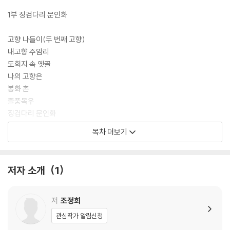
1부 징검다리 문인화
고향 나들이(두 번째 고향)
내고향 주암리
도회지 속 옛골
나의 고향은
봉화 촌
즐풍목우
징검다리 문인화
옹기와 사기
목차 더보기
옹기
秋 友宇
시간 내서
저자 소개
1
세모
겨울 풍경
겨울 산행
저
조정희
소나기 지나가다
관심작가 알림신청
지난 홍수