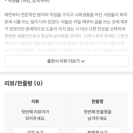
- 박현솔 (시인, 문학박사)
토란 꽃
울 엄마 키는 해바라기
예전부터 전문적인 분야의 직업을 가지고 사회생활을 하던 사람들이 퇴직
울 엄마
후에 시를 쓰는 일이 더러 있었다. 이들은 어릴 때부터 글을 쓰는 것에 재주
인기쟁이 콩나물
가 있었지만 경제적으로 도움이 되지 않는 시 대신 다른 전공을 선택하여
여기 참 좋아요
평범한 생활인으로서 충실히 살아왔을 것이다. 그러나 퇴직 후에는 그동안
억누르고 살았던 예술에 대한 기억과 열정이 솟아나면서 다시 시를 쓰게
되고 어떤 경우에는 정식 데뷔까지 하면서 시인으로서의 길에 들어서게 되
3부 위험했었네
었다. 그런 과정 속에서 그들은 자신의 전공 분야를 시에 끌어들여 기존의
출판사 리뷰 더보기
시인들과 차별되는 지점을 확보하였고 이것을 문단에서는 낯설어하면서
때르릉 출발하네
도 그들의 전문분야에 대한 새로운 상상력과 개성 넘치는 문체에 대해서
닦군이
호의적인 평가를 내놓게 되었다. 비전공자가 문학계에 파문을 던진 대표적
리뷰/한줄평
0
그림자 짙게
인 예로 이상을 꼽을 수가 있다. 이상은 건축을 전공했고 건축사로서 활동
동생 집으로
을 하면서 동시에 시를 쓰고 공학적인 상상력을 시에 접목하여 자신만의
정상을 향하여
시적 세계를 형성하고 한국 시문학에서 빼놓을 수 없는 독보적인 위치를
리뷰
한줄평
젖어보는 길
차지하게 된다.
첫번째 리뷰어가
첫번째 한줄평을
쭉절이국
되어주세요.
남겨주세요.
비몽
이번에 첫 시집을 내는 조정희 시인은 묵화를 그리는 화가이고 시를 쓴 지
보금자리
는 얼마 되지 않았지만 일정 수준 이상의 표현력을 갖춘 다재다능한 시인
리뷰 쓰기
한줄평 쓰기