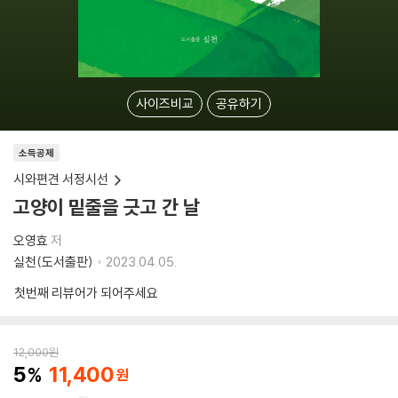
사이즈비교
공유하기
소득공제
시와편견 서정시선
고양이 밑줄을 긋고 간 날
오영효
저
실천(도서출판)
2023.04.05.
첫번째 리뷰어가 되어주세요
12,000
원
5
11,400