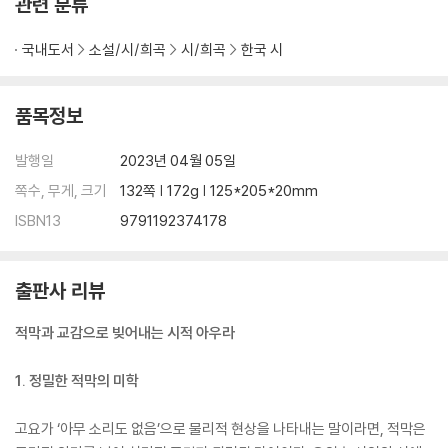
관련 분류
투명한 산책
떠나간 사람
국내도서
소설/시/희곡
시/희곡
한국 시
3부 서로의 그늘
품목정보
꽃 지다
발행일
2023년 04월 05일
곁으로
쪽수, 무게, 크기
132쪽 | 172g | 125*205*20mm
꽃이 없는 날들
꿈은 잠깐
ISBN13
9791192374178
느리게 가는 기차
어느 모서리
안개가 사라지듯
출판사 리뷰
스무날의 일기
적막과 교감으로 빚어내는 시적 아우라
검은 비 한 가닥
스며들다
1. 정밀한 적막의 미학
빗방울이 대신 울어요
이젠 여기 없어요
고요가 ‘아무 소리도 없음’으로 물리적 현상을 나타내는 말이라면, 적막은
밥