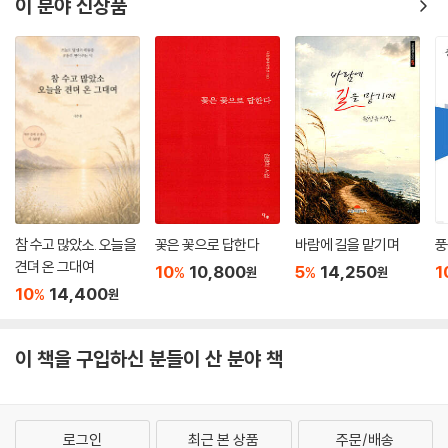
이 분야 신상품
문은 안으로 잠겨있다. 걸어 잠근 문 안 대웅전엔 가득 향기가 차 있을진대
꽃문살을 통하여 흘러나오는 그 향기를 시인은 “사미니의 아껴둔 눈물
같”다고 표현한다. 역시 후각을 시각화시키는 놀라운 비유를 구사하고 있
음을 본다. 향기를 시각으로 맡는 것이다. 사미니는 출가를 하여 사미니 10
계를 받았으나 아직 정식 비구니 구족계를 받지 아니한 예비 스님을 가리
킨다. 세속과 절연하고 불도를 이루어 성불하겠다는 염원이 간절할수록 그
정진의 길은 고행의 길이 아닐 수 없다. 어찌 소리 내어 울고 싶은 순간이
한두 번일까. 그러나 함부로 울 수도 없어 눈물을 아낄 수밖에 없다. 그 염
원도 향기롭지만 그 인욕의 자세 또한 향기롭지 않을 수 없다. “안으로 걸
어 잠근 향기”는 그래서 대웅보전에 가득한 향기와 함께 사미니의 내면 풍
참 수고 많았소. 오늘을
꽃은 꽃으로 답한다
바람에 길을 맡기며
풍
경을 표현한 것으로 볼 수 있다. 그래서 ‘향기 = 눈물’의 등식이 성립되는
견뎌 온 그대여
10
10,800
5
14,250
1
%
%
원
원
것이다.
10
14,400
%
원
이 시에서 “두 손의 여린 기도”라는 표현을 보면 기도의 주체가 누구인지
이 책을 구입하신 분들이 산 분야 책
모호하다. 사미니의 기도인지 혹은 시적 화자의 기도인 분명하지 않다. 아
니 구분할 필요가 없다. 어느 쪽으로 해석해도 무방하다. 시인이 의도한 바
일 것이다. 아미타불은 서방정토 극락세계를 주재하는 부처로서 중생을 극
락으로 이끈다는 구원불이다. 사미니의 기도이든 시적 화자의 기도이든 이
로그인
최근 본 상품
주문/배송