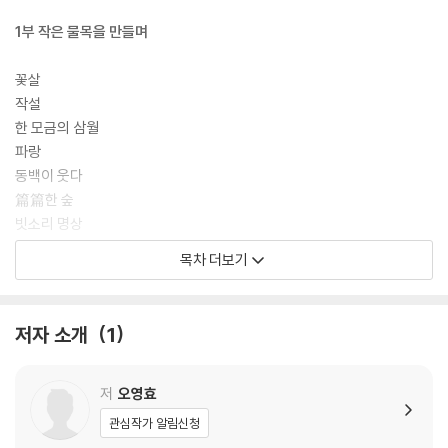
1부 작은 물목을 만들며
꽃살
작설
한 모금의 삼월
파랑
동백이 웃다
篇篇한 숲
빗소리 명상
어디에 닿을까
목차 더보기
표절
1호선 전철
투명한 편지
저자 소개
1
만취
말을 트다
새벽 詩
저
오영효
지우려 해도
관심작가 알림신청
닦지 마세요