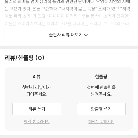
물리적 의미를 넘어 심리적 풍경과 관련된 단어이다. 오영효 시인의 시에
발효된 그 이름
는 고요가 있다. 온통 고요하다. “나지막이 읊는 독경” 소리가 있고 “저녁
줄
예불 목탁 소리”가 있고 “찌찌찌찌 찌리릭,” 우는 동박새 소리가 있지만,
어머니의 꽃 날
이들은 소리라기보다는 차라리 고요를 나타내는 소리다. 그 고요의 소리로
먼 길
그려내는 시인의 내면 풍경은 끝 모를 깊이와 따스한 연민의 온도를 지녔
출판사 리뷰 더보기
다. 따라서 그의 시는 고요를 넘어선 적막의 언어로 직조되어 있다고 말해
4부 깜박이는 점멸등
야 옳다. 그 적막은 심장 근처를 두드리는 파동과 오래 귓가를 울리는 파장
이 있다. 그 파동과 파장을 따라 적막의 깊이를 헤아리고 그 온도를 측정하
아름다운 적멸
리뷰/한줄평
0
는 일이 오영효 시인의 시를 이해하는 길이다. 시인의 시 전편 가운데 유난
어제로 가는 기차
히 눈에 띄는 시가 「꽃살」이다. 그가 적막으로 길어내는 시 세계의 깊이가
할머니의 시편
잘 드러난 시다.
방전
리뷰
한줄평
종이 귀신
첫번째 리뷰어가
첫번째 한줄평을
맑은 그늘에 이끌려
빈 집에 혼자
되어주세요.
남겨주세요.
내소사 대웅보전 앞에 섰습니다
풍경이 다녀가다
앙숙과 친구 사이
리뷰 쓰기
한줄평 쓰기
꽃잎의 무구한 민낯은
소실점
나지막이 읊는 독경을 닮았고
허기
혜택 및 유의사항
혜택 및 유의사항
난감한 봄볕
안으로 걸어 잠근 향기는
남겨진 시간들