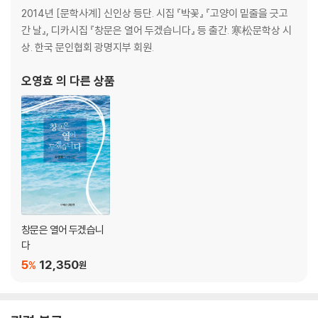
한 권의 시집
2014년 [문학사계] 신인상 등단. 시집 『박꽃』 『고양이 밑줄을 긋고
간 날』, 디카시집 『창문은 열어 두겠습니다』 등 출간. 寒松문학상 시
2부 잠시 잠깐 개찰구가 열리는 계절
상. 한국 문인협회 광명지부 회원.
바람
오영효
의 다른 상품
빗소리 명상 2
수묵 산행
여백을 찾아
야옹이는 심심할 틈이 없어요
이름을 엮는 밤
꽃 단추
작은 별
저녁의 끝마디
창문은 열어 두겠습니
가을 기차
다
해국
5
12,350
%
원
낮잠 속에 오셨네
알집을 놓는 순간
날개
길을 묻다