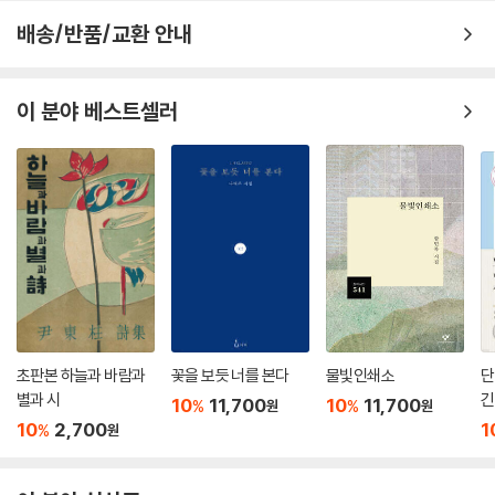
사미니의 아껴둔 눈물 같아서,
시 쓰는 고양이
배송/반품/교환 안내
출렁거리는 오후
두 손의 여린 기도
흐르지 않는 밤
부처님 앞에 내려놓을 때
말言 무덤
이 분야 베스트셀러
詩를 묶으며
저녁 예불 목탁 소리에
시집해설_ 복효근 시인
아미타불 노을이 피어납니다
_ 「꽃살」 전문
여기서 꽃살은 사찰 내소사 대웅보전의 꽃살문을 가리킨다. 대웅전 큰 문
의 나무문살이 온통 연꽃, 모란, 국화 등 꽃무늬로 새겨져 있다. 청정도량
부처의 세계를 장엄하는 것이다. 애초 단청이 입혀졌었는지는 모르나 낡고
퇴색하여 고색창연하고 고졸한 멋으로 유명한 문살이다. 그 꽃문살, 단청
을 입지 않고 시간에 풍화되어가는 꽃잎의 무구한 민낯을 시인은 비유를
초판본 하늘과 바람과
꽃을 보듯 너를 본다
물빛인쇄소
단
통해 청각적 심상으로 그려낸다. 즉 민낯의 ‘꽃살’이 “나지막이 읊는 독
별과 시
긴
10
11,700
10
11,700
%
%
원
원
경”과 같다는 것이다. 꽃문살이 독경 같다니, 나지막이 읊는 독경 소리 같
10
2,700
1
%
원
다니! 빼어난 비유가 아닐 수 없다. 그 독경은 귀로 듣는 게 아니라 눈을 통
해 꽃의 형상으로 듣는다. 고요의 소리가 아닐 수 없다.