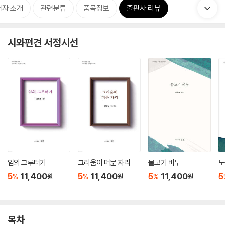
저자 소개
관련분류
품목정보
출판사 리뷰
시와편견 서정시선
임의 그루터기
그리움이 머문 자리
물고기 비누
노
5
11,400
5
11,400
5
11,400
5
%
%
%
원
원
원
목차