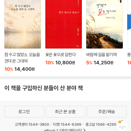
더구나 사람들은 하늘을 보려 하지 않는다. 다시 말하면 자신의 존재를 들
여다보려 하지 않는다. 키에르케고르의 지적대로 ‘절망을 스스로 알지 못
하는 또 하나의 절망’을 시인은 안타까워하고 있다. 절망의 실존을 외면하
거나 모르는 상태를 시인은 한탄하고 있는 것이다. 시인은 그러한 “사람들
틈에 섞여보니 비로소 알게 된 것이 몇 가지 있다”라고 한다. “첫째는 그들
에게 특별한 방향성이 없다는 것/ 둘째는 있어도 딱히 보이지 않는다는
것/ 셋째는 보인다더라도 나에게 사영한 그들의 나아감은 터무니없을 정
참 수고 많았소. 오늘을
꽃은 꽃으로 답한다
바람에 길을 맡기며
풍
도로 사소해 보인다는 것”(「파편화된 투쟁」)이다. 방향도 없는 문명의 질
견뎌 온 그대여
주를 시인은 용납하기 어려운 것이다. 절망에 저항하지 않는 수동적 삶에
10
10,800
5
14,250
1
%
%
원
원
10
14,400
시인은 다시 절망하는 것이다. 그리고 그것은 ‘사소한 것’으로서 중요하지
%
원
도 않은 것이라고 말한다. 시인의 절망이 더 깊어지는 까닭이다.
이 책을 구입하신 분들이 산 분야 책
별빛은 땅바닥에 곤두박질쳤습니다
반짝임을 보아도 인공위성인가 합니다
불빛도 파동도
알코올에서 나올 뿐
로그인
최근 본 상품
주문/배송
혜성도 이젠 휘발유로 움직이니
고객센터 1544-3800
티켓 1544-6399
중고샵 1566-4295
대체 누가 천장을 보겠습니까?
eBook 1:1문의/채팅상담