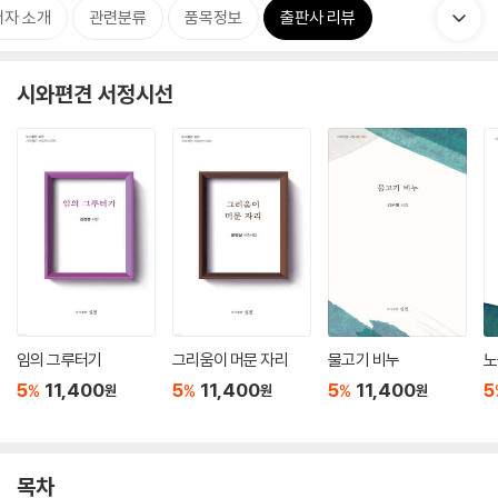
저자 소개
관련분류
품목정보
출판사 리뷰
시와편견 서정시선
임의 그루터기
그리움이 머문 자리
물고기 비누
노
5
11,400
5
11,400
5
11,400
5
%
%
%
원
원
원
목차