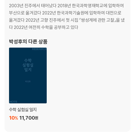
해바라기
2003년 진주에서 태어났다 2018년 한국과학영재학교에 입학하여
잔향
부산으로 옮겨갔다 2022년 한국과학기술원에 입학하여 대전으로
악몽
옮겨갔다 2022년 고향 진주에서 첫 시집 『쌍성계에 관한 고찰』을 냈
질경이
다 2022년 여전히 수학을 공부하고 있다
이데아
거울연가
박성후
의 다른 상품
하루의 끝
파편화된 투쟁
어느 비 오는 날에
어렸던 내일의 나에게
남쪽 마을은
귀향 2
밤샘
간극
방충망 안에서
수학 실험실 일지
알약
10
11,700
%
원
3부 별