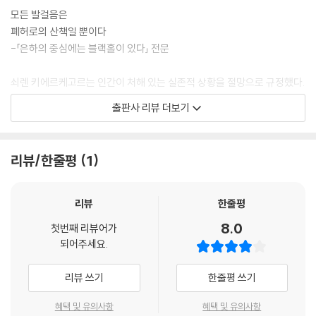
모든 발걸음은
재시작
폐허로의 산책일 뿐이다
스톡홀름 증후군
-「은하의 중심에는 블랙홀이 있다」 전문
행성이 정렬된 날에
냉방병
쇠렌 키에르케고르는 인간이 처해 있는 실존적 상황을 절망으로 규정했다.
모래시계
그는 “절망을 스스로 알지 못하는 절망, 원하지 않음에도 피할 수 없는 절
죽어버린 며칠에 대한 추모
출판사 리뷰 더보기
망, 스스로 절망을 원하는 절망”으로 구분하였다. 어떠한 절망이든 인간은
방안에서
이 절망에서 벗어나지 못하여 이를 “죽음에 이르는 병”이라고 하였다. 인
4월 33일
간의 실존적 절망은 인간 존재의 불완전성에서 비롯되는데 인간은 필연적
2022년 6월 26일
리뷰/한줄평
1
으로 죽을 수밖에 없다는 자각과 관련되지 않을 수 없다. 시간적으로도 짧
삶의 의지
은 순간에 머물다 가는 것이고 광활한 우주 속에서도 인간 자신은 지극히
창밖에서 일어나는 일
미미한 존재라는 사실에서 누구도 절망을 피할 수 없다. 시간적으로 공간
리뷰
한줄평
야경
적으로 인간은 불완전하다는 것이 절망의 원인이다.
발화
8.0
첫번째 리뷰어가
약속
되어주세요.
이 불완전성에서 비롯되는 절망을 자각하는 것은 그러나 그것으로부터의
우화
구원을 꿈꾸는 것으로 이어지는데, 키에르케고르는 “모든 정해진 의식이
리뷰 쓰기
한줄평 쓰기
나 사람들의 판단과 결별하고, 절망적 존재가 신 앞에 ‘단독자’로 서는
5부 국소적 운명론자 씨의 일일
것”이라고 하였다. 절망을 구원하는 완전하고 완벽한 절대자를 상정한 것
혜택 및 유의사항
혜택 및 유의사항