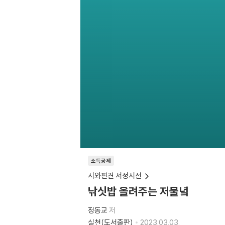
소득공제
시와편견 서정시선
낚싯밥 올려주는 저물녘
정동교
저
실천(도서출판)
2023.03.03.