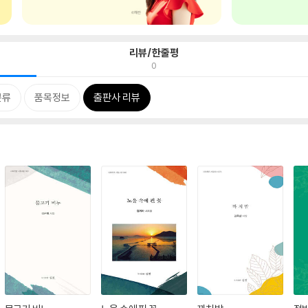
리뷰/한줄평
0
분류
품목정보
출판사 리뷰