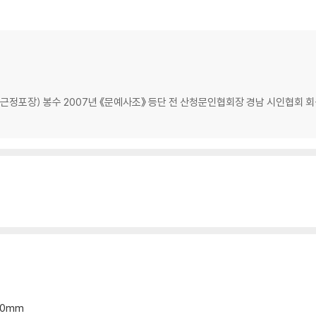
근정포장) 봉수 2007년 《문예사조》 등단 전 산청문인협회장 경남 시인협회 
*20mm