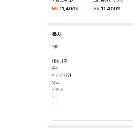
임의 그루터기
그리움이 머문 자리
5
11,400
5
11,400
%
%
원
원
목차
1부
대추나무
은어
덕천강처럼
얼굴
동백꽃
의자
악기
자양분
고삐 풀리던 날
2부