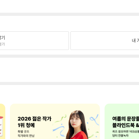
팔기
내 
불가