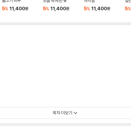
물고기 비누
노을 속에 핀 꽃
까치발
절
5
11,400
5
11,400
5
11,400
5
%
%
%
%
원
원
원
목차 더보기