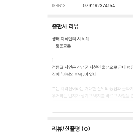
ISBN13
9791192374154
3부
입덕문에서
출판사 리뷰
덕천강 3
덕산 장터
생태 지식인의 시 세계
팔도 한우촌에서
- 정동교론
도원이었지
쪽달바위
1
고향
정동교 시인은 산청군 시천면 출생으로 군내 행정
오지랑보
집에 『바람의 야곡』이 있다.
사월의 편지
갈티재 사연
그는 지리산이라는 거대한 산악의 능선과 골짜기
청내천
우거하는 번지가 생기고 벽지를 바르고 사철을 견
청내골
청내골 2
필자는 그런 그가 생태계 속의 생태를 이루고 있
지리산 산불
하나의 계(시스템)를 이루는 것을 말한다. 다른
비상飛翔
와 같은 토박이, 전형적인 그 속의 천연적 인간
리뷰/한줄평
0
황매산에서
에 필자는 그를 ‘생태 지식인’이라 부른다.