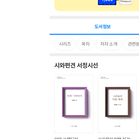
도서정보
시리즈
목차
저자 소개
관련
시와편견 서정시선