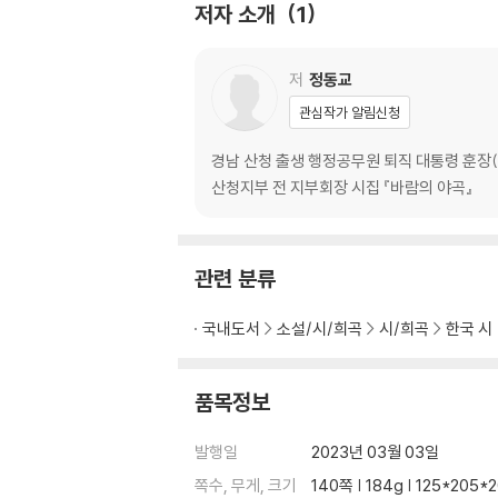
저자 소개
1
인생 1
내원골
저
정동교
중산리 가는 길
관심작가 알림신청
어떤 인생
K
경남 산청 출생 행정공무원 퇴직 대통령 훈장(
그 삶이 그 삶이지
산청지부 전 지부회장 시집 『바람의 야곡』
봄
향기는
벌치 자식
관련 분류
매화밭에서
청매실 부잣집
국내도서
소설/시/희곡
시/희곡
한국 시
연꽃
환경미화원
변명
품목정보
할머니의 술
할머니의 타령
발행일
2023년 03월 03일
풍류객을 만나던 날
쪽수, 무게, 크기
140쪽 | 184g | 125*205