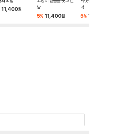
반의 외침
고양이 밑줄을 긋고 간
낚싯밥 올려주는 저물
바람 인
날
녘
11,400
5
11
%
원
5
11,400
5
11,400
%
%
원
원