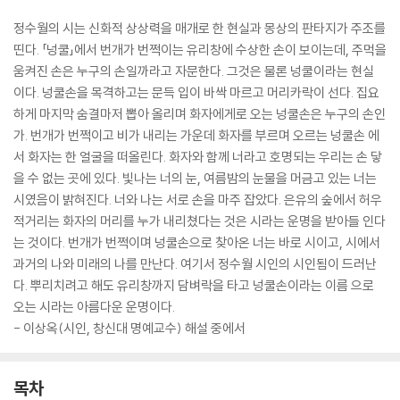
정수월의 시는 신화적 상상력을 매개로 한 현실과 몽상의 판타지가 주조를
띤다. 「넝쿨」에서 번개가 번쩍이는 유리창에 수상한 손이 보이는데, 주먹을
움켜진 손은 누구의 손일까라고 자문한다. 그것은 물론 넝쿨이라는 현실
이다. 넝쿨손을 목격하고는 문득 입이 바싹 마르고 머리카락이 선다. 집요
하게 마지막 숨결마저 뽑아 올리며 화자에게로 오는 넝쿨손은 누구의 손인
가. 번개가 번쩍이고 비가 내리는 가운데 화자를 부르며 오르는 넝쿨손 에
서 화자는 한 얼굴을 떠올린다. 화자와 함께 너라고 호명되는 우리는 손 닿
을 수 없는 곳에 있다. 빛나는 너의 눈, 여름밤의 눈물을 머금고 있는 너는
시였음이 밝혀진다. 너와 나는 서로 손을 마주 잡았다. 은유의 숲에서 허우
적거리는 화자의 머리를 누가 내리쳤다는 것은 시라는 운명을 받아들 인다
는 것이다. 번개가 번쩍이며 넝쿨손으로 찾아온 너는 바로 시이고, 시에서
과거의 나와 미래의 나를 만난다. 여기서 정수월 시인의 시인됨이 드러난
다. 뿌리치려고 해도 유리창까지 담벼락을 타고 넝쿨손이라는 이름 으로
오는 시라는 아름다운 운명이다.
- 이상옥(시인, 창신대 명예교수) 해설 중에서
목차