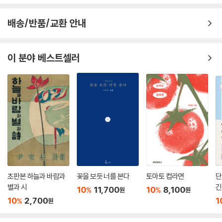
문화예술의 도시 진주를 프랑스의 파리라고 하면 어떨까 싶다. 진주에는
오늘
남강이 흐르고, 촉석루가 있다. 시우담의 본거지 카페 ‘좋은 인연’도 문화예
詩의 길
배송/반품/교환 안내
술의 도시 진주를 더욱 풍요롭게 한다. 이형기문학제기념사업회 회장인 박
우담 시인은 카페 ‘좋은 인연’에서 시우담 멤버들과 이형기문학제를 기획
하거나 행사 뒷풀이를 펼친다. 카페 ‘좋은 인연’에는 많은 문화예술인들이
이 분야 베스트셀러
모여서 문학과 인생을 논한다. 시우담 멤버들과 막역해서 나도 ‘좋은 인
연’에서 함께 어울릴 때가 있다. 주인장 정수월 시인이 기타를 치며 부르는
노래를 들으며 혼자 삶과 예술의 거리를 생각해 보기도 한다. 삶 따로 예술
따로가 아닌 삶이 예술이 되고 예술이 삶이 되는 그런 경지는 어떤 것일까.
신이면서 인간, 인간이면서 신인 예수 그리스도처럼 삶과 예술이 한 몸일
수는 없을까.
정수월 시인이 노래를 부를 때의 표정이나 눈빛은 몽환적이다. 그는 예술
가의 눈을 지니고 있다. 나도 카페를 경영하는 싱어송 라이트 시인이면 얼
마나 좋을까, 하고 부러운 시선을 던질 수밖에 없었다. 카페 ‘좋은 인연’의
오브제는 정수월의 시적 정서의 등가물이며, 카페 마당의 화초나 잔디도
초판본 하늘과 바람과
꽃을 보듯 너를 본다
토마토 컵라면
단
역시 그렇다. 원래 시인은 일상적 자아로 시를 쓰지 않는다. 시인은 일상적
별과 시
긴
10
11,700
10
8,100
%
%
원
원
자아를 넘어서 내포적 시인이 되어 시를 쓰는 것이다. 정수월 시인은 그렇
10
2,700
1
%
원
지 않을 것 같다. 일상적 자아와 시적 자아를 굳이 구분하지 않아도 될 것
같다. 정수월은 카페 ‘좋은 인연’에서 삶과 예술의 경계를 넘어 현실과 몽상