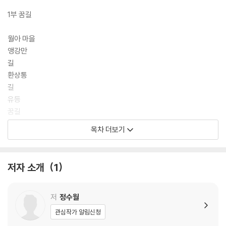
1부 꿈길
월아 마을
앵강만
길
환상통
길
유등
꿈길
넝쿨
목차 더보기
해금奚琴
여름 갈전천
머리핀
저자 소개
1
이명
파문
숲
저
정수월
꽃샘추위
관심작가 알림신청