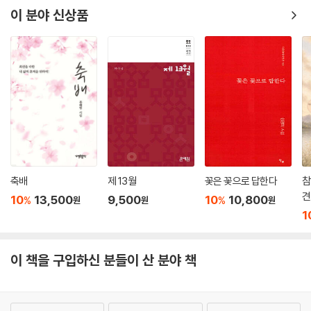
을 넘나든다.
이 분야 신상품
시의 길이 꿈틀거린다
새는 날아가고 비가 내리고
은행잎 떨어지고
내가 걸어간다
은유의 날개로 내려앉은 길
자연스레 걸음과 걸음 사이
장단이 있다
축배
제 13월
꽃은 꽃으로 답한다
참
견
10
13,500
9,500
10
10,800
%
%
원
원
원
길에 깔려 있는 몽상
1
긴장감이 점점 휘몰아치는 발걸음
어느 쪽에서도
이 책을 구입하신 분들이 산 분야 책
길이 보인다 문장이 보인다
비가 길을 내고 있다