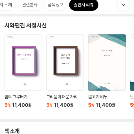
자 소개
관련분류
품목정보
출판사 리뷰
시와편견 서정시선
임의 그루터기
그리움이 머문 자리
물고기 비누
노
5
11,400
5
11,400
5
11,400
5
%
%
%
원
원
원
책소개