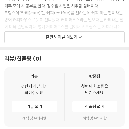
물수제비
매주 모여 시 공부를 한다. 정수월 시인은 시우담 멤버이다.
프랑스어 ‘카페(cafe)’는 커피(coffee)를 말하는데 커피 파는 집이라는
영어 커피하우스로 뜻이 전의됐다. 커피하우스라는 말보다는 카페라는 말
4부 회색 울음
이 더욱 일반적이다. 영어 커피하우스를 밀어내고 프랑스 말 카페가 세계
적으로 통용되는 것도 프랑스 문화의 힘이다.
의암 바위
출판사 리뷰 더보기
유럽 문화예술의 중심지 프랑스에서 카페문화는 귀족의 살롱문화에서 보
강
다 대중적인 문화공간으로 이행되면서 형성됐다. 프랑스에서 카페는 술,
물수제비 2
음료, 식사, 공연 등을 가볍게 즐기며 미팅이 이뤄지는 문화적 공간이다. 프
물수제비 3
리뷰/한줄평
0
랑스 파리에는 1686년 개업한 ‘카페 프로코프’가 있다. 프랑스 최초의 카
서열
페이자 현존하는 카페로 가장 유서 깊은 곳인바, 볼테르, 루소, 디드로 같
나는 꿈꿨다
은 계몽사상가, 위고, 발레리, 발자크 같은 작가들이 즐겨 찾은 문화와 예
리뷰
한줄평
현
술의 공간이었다.
봄
첫번째 리뷰어가
첫번째 한줄평을
프랑스 파리 ‘카페 게르부아’도 마네의 집 근처에 있어서 마네를 따르는 예
회색 울음
되어주세요.
남겨주세요.
술가들이 모여 인상주의 미술을 탄생시키며 졸라, 뒤랑티 같은 문인들과도
사랑하는 내 딸아
교류하는 문화예술 공간이었다. 이들은 지역 이름을 따 ‘바티뇰 그룹’이라
몽환
리뷰 쓰기
한줄평 쓰기
불리기도 했다. 어디 그뿐인가. 파리를 떠나 아를르로 거주를 옮겼던 고흐
당신
는 임시로 인근의 ‘카페 드라가르’에 머물며 카페의 내부를 「밤의 카페」라
혜택 및 유의사항
혜택 및 유의사항
어머니
는 그림으로 옮겨 놓기도 했다.
그리운 어머니