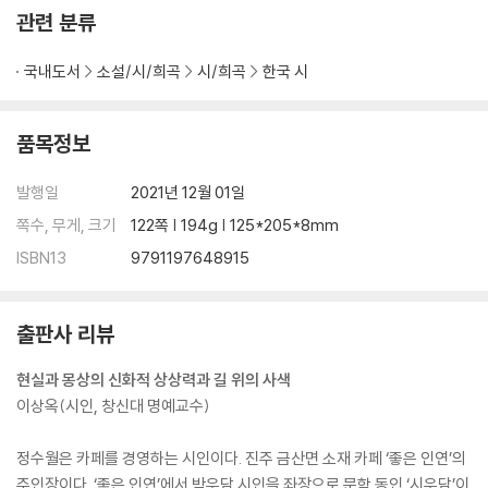
관련 분류
3부 초록에 베이다
국내도서
소설/시/희곡
시/희곡
한국 시
봄
초록에 베이다
품목정보
가면극
유랑
발행일
2021년 12월 01일
능소화
쪽수, 무게, 크기
122쪽 | 194g | 125*205*8mm
식물학
열세 번째 초록
ISBN13
9791197648915
동백, 동박새
불
출판사 리뷰
동백꽃
어머니
현실과 몽상의 신화적 상상력과 길 위의 사색
너도 바람꽃
이상옥(시인, 창신대 명예교수)
감나무
합장
정수월은 카페를 경영하는 시인이다. 진주 금산면 소재 카페 ‘좋은 인연’의
여름밤에 시를 적는다
주인장이다. ‘좋은 인연’에서 박우담 시인을 좌장으로 문학 동인 ‘시우담’이