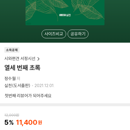
사이즈비교
공유하기
소득공제
시와편견 서정시선
열세 번째 초록
정수월
저
실천(도서출판)
2021.12.01.
첫번째 리뷰어가 되어주세요
12,000
원
5
11,400