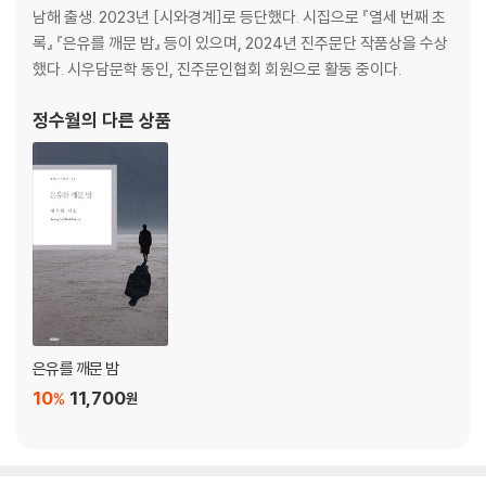
남해 출생. 2023년 [시와경계]로 등단했다. 시집으로 『열세 번째 초
2부 초록 여행
록』 『은유를 깨문 밤』 등이 있으며, 2024년 진주문단 작품상을 수상
했다. 시우담문학 동인, 진주문인협회 회원으로 활동 중이다.
새벽
꿈길
정수월
의 다른 상품
숨
섬
초록 여행
꿈
덩굴장미
흑백사진
목련
동백꽃
자치기
은유를 깨문 밤
로드킬
10
11,700
%
원
몽환
층층나무
연잎