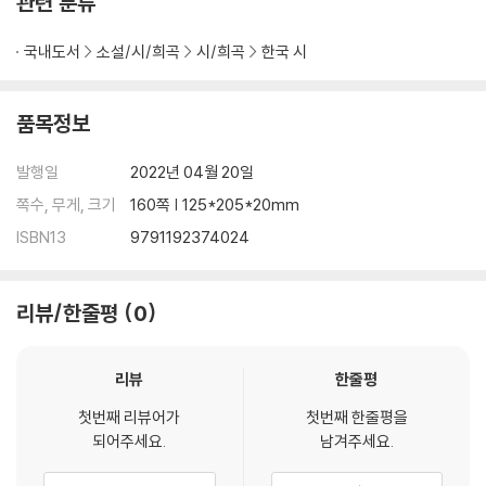
관련 분류
구경임 성에꽃 외 1편
고바다 당신의 집은 외 1편
국내도서
소설/시/희곡
시/희곡
한국 시
품목정보
발행일
2022년 04월 20일
쪽수, 무게, 크기
160쪽 | 125*205*20mm
ISBN13
9791192374024
리뷰/한줄평
0
리뷰
한줄평
첫번째 리뷰어가
첫번째 한줄평을
되어주세요.
남겨주세요.