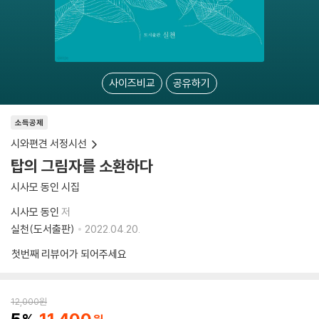
사이즈비교
공유하기
소득공제
시와편견 서정시선
탑의 그림자를 소환하다
시사모 동인 시집
시사모 동인
저
실천(도서출판)
2022.04.20.
첫번째 리뷰어가 되어주세요
12,000
원