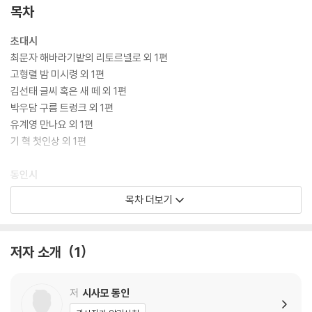
목차
초대시
최문자 해바라기밭의 리토르넬로 외 1편
고형렬 밤 미시령 외 1편
김선태 글씨 혹은 새 떼 외 1편
박우담 구름 트렁크 외 1편
유계영 만나요 외 1편
기 혁 첫인상 외 1편
동인시
최재우 봄소식 외 1편
목차 더보기
최윤희 보내주고 싶은 겨울 외 1편
최소정 그리다 그리워 봄! 외 1편
최규헌 돌부리를 자르면 외 1편
저자 소개
1
조정희 첫 시집 준비하며 외 1편
조문정 봄기운 으로 외 1편
정목 경칩에 부르는 사랑노래 외 1편
저
시사모 동인
임수현 승달리 횟집 외 1편