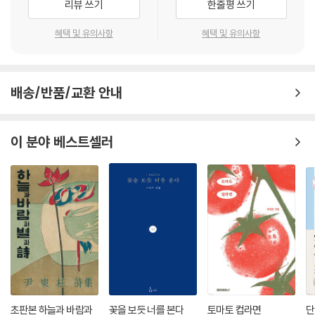
리뷰 쓰기
한줄평 쓰기
혜택 및 유의사항
혜택 및 유의사항
배송/반품/교환 안내
이 분야 베스트셀러
초판본 하늘과 바람과
꽃을 보듯 너를 본다
토마토 컵라면
단