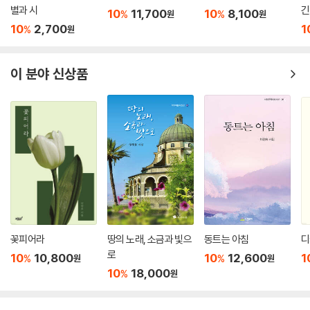
별과 시
긴
10
11,700
10
8,100
%
%
원
원
10
2,700
1
%
원
이 분야 신상품
꽃피어라
땅의 노래, 소금과 빛으
동트는 아침
디
로
10
10,800
10
12,600
1
%
%
원
원
10
18,000
%
원