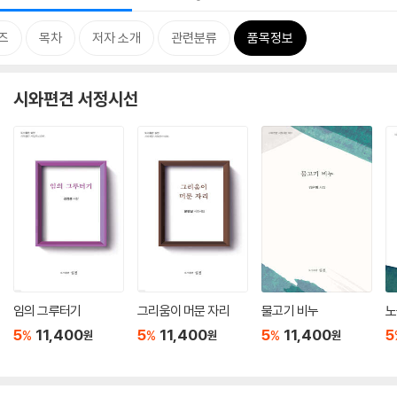
즈
목차
저자 소개
관련분류
품목정보
시와편견 서정시선
임의 그루터기
그리움이 머문 자리
물고기 비누
노
5
11,400
5
11,400
5
11,400
5
%
%
%
원
원
원