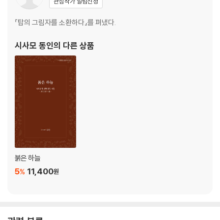
관심작가 알림신청
이인철 흔들리는 봄 외 1편
이성진 며느리밥풀 꽃 외 1편
『탑의 그림자를 소환하다』를 펴냈다.
이동춘 희망 외 1편
윤소영 당신의 앵두나무 꽃 외 1편
시사모 동인
의 다른 상품
유호종 자화상 외 1편
유레아 닿고 싶은 외 1편
원종구 입춘(立春) 소나타 외 1편
신현준 완벽(完璧) 외 1편
손병규 말에 베이다 외 1편
박준희 자화상 외 1편
박주영 일심 외 1편
박정호 언젠가 외 1편
김효운 외연도 보름달은 외 1편
붉은 하늘
김해인 섬 사내 외 1편
5
11,400
%
원
김 승 시집과 감귤 외 1편
김선미 아버지 외 1편
권기식 유턴 외 1편
구수영 *아포페니아, 손을 외 1편