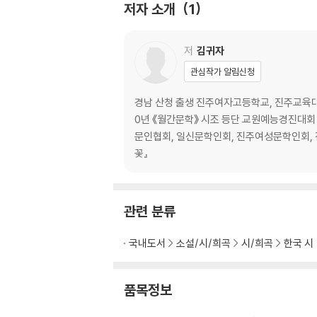
저자 소개
1
치매
그곳에 가면
도시락
저
김귀자
변명
관심작가 알림신청
마음 한 곳
화살
경남 산청 출생 진주여자고등학교, 진주교육대학
풀피리
0년 《월간문학》 시조 등단 교원예능경진대회
문인협회, 일신문학인회, 진주여성문학인회, 
2부 민들레 홀씨
꽃』
민들레 홀씨
매화
관련 분류
개미
애기똥풀
국내도서
소설/시/희곡
시/희곡
한국 시
복수초
동백
질경이
품목정보
억새