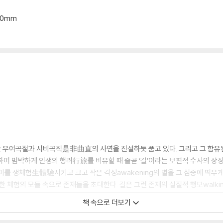
*20mm
 우여곡절과 시비곡직是非曲直의 사연을 진설하듯 품고 있다. 그리고 그 함유
리하여 범박하게 인생의 행려行旅를 비유할 때 줄곧 ‘길’이라는 보편적 수사의 
미를 생체험生體驗시키고 크고 작은 각성awakening의 별을 그 심중에 띄
양한 체험의 모듈 속으로 존재들을 초대한다. 길은 그런 존재의 실질적 행보wal
적으로 트여가는 변화의 인생 궤적인 셈이다.
책 속으로 더보기
정서적 기조와 거기에 내습來襲하듯 웅숭깊게 갈마든 삶의 서사敍事들을 조화시