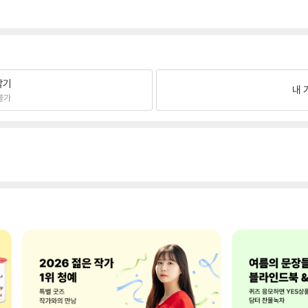
팔기
내 
불가