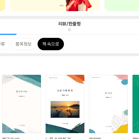
리뷰/한줄평
0
분류
품목정보
책 속으로