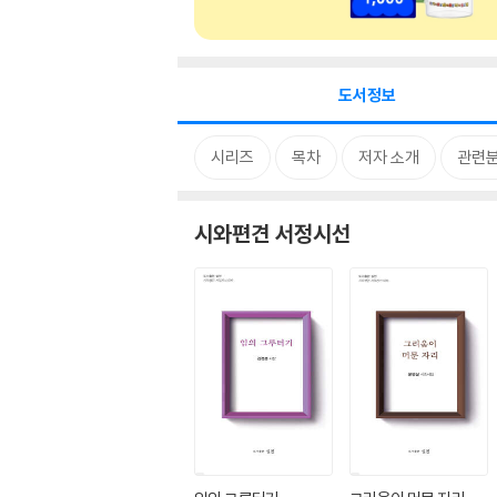
도서정보
시리즈
목차
저자 소개
관련
시와편견 서정시선