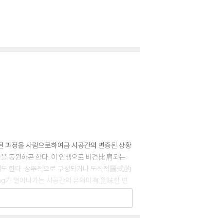
된 과정을 사람으로하여금 시공간의 변증된 상황
상징을 동원하곤 한다. 이 인생으로 비견比肩되는
우게도 한다. 상투적으로 구성되거나 도식적圖式的
king가 열어나가는 시공간의 유의미有意味한 변
키면서 삶의 등불을 켜 나가는 존재론적 깨우침