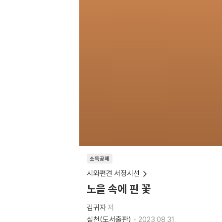
소득공제
시와편견 서정시선
노을 속에 핀 꽃
김귀자
저
실천(도서출판)
2023.08.31.