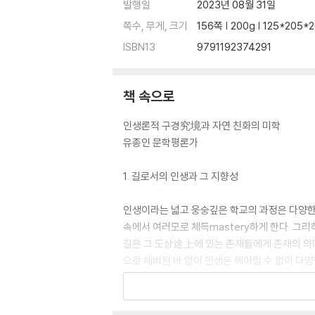
연
발행일
2023년 08월 31일
능소화
쪽수, 무게, 크기
156쪽 | 200g | 125*205
메아리
ISBN13
9791192374291
꽃무릇
첫눈
접시꽃
책 속으로
바람
얼굴
인생론적 구경究境과 자연 친화의 미학
달팽이
유종인 문학평론가
3부 허수아비는 울지 않는다
1. 길로서의 인생과 그 지향성
허수아비는 울지 않는다
인생이라는 넓고 웅숭깊은 학교의 과정은 다양한
동거
속에서 여러모로 체득mastery하게 한다. 그
거짓은 아픔
길은 그 도상途上에 있는 존재들에게 존재의 의
적막
으로 예비된 바 없이 인생은 헤아릴 수 없이 다
허상
주이면서 동시에 삶과 죽음의 길항拮抗이 변증법
징검다리
껍데기
김귀자의 시조는 이런 변화의 궤적을 내면화한 