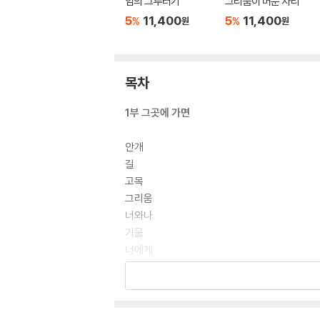
임의 그루터기
그리움이 머문 자리
5
11,400
5
11,400
%
%
원
원
목차
1부 그곳에 가면
안개
길
고목
그리움
너와나
거울
너에게
분수
나목
등불
동심원 연가