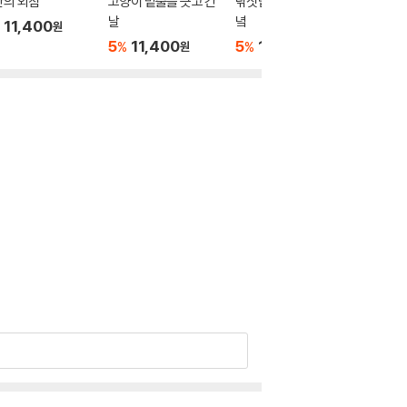
반의 외침
고양이 밑줄을 긋고 간
낚싯밥 올려주는 저물
바람 인
날
녘
11,400
5
11
%
원
5
11,400
5
11,400
%
%
원
원