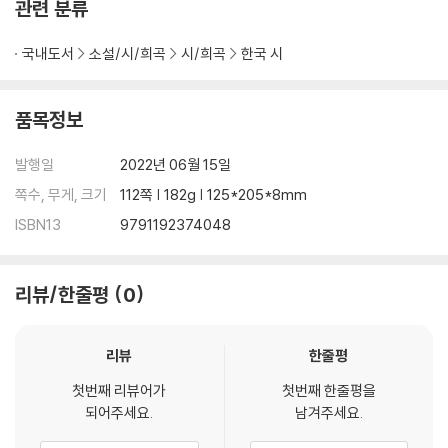
관련 분류
국내도서
소설/시/희곡
시/희곡
한국 시
품목정보
발행일
2022년 06월 15일
쪽수, 무게, 크기
112쪽 | 182g | 125*205*8mm
ISBN13
9791192374048
리뷰/한줄평
0
리뷰
한줄평
첫번째 리뷰어가
첫번째 한줄평을
되어주세요.
남겨주세요.