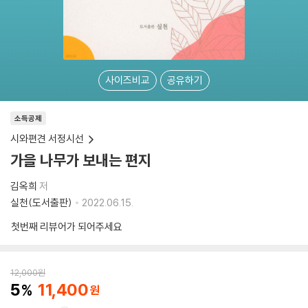
사이즈비교
공유하기
소득공제
시와편견 서정시선
가을 나무가 보내는 편지
김옥희
저
실천(도서출판)
2022.06.15.
첫번째 리뷰어가 되어주세요
12,000
원
5
11,400