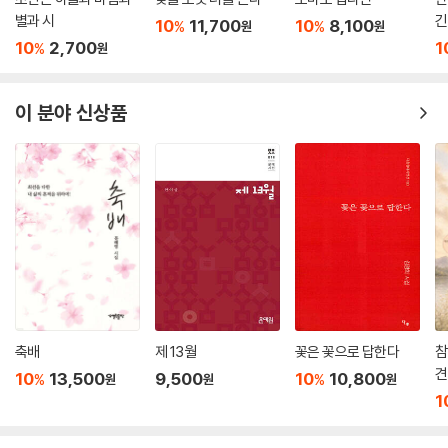
별과 시
긴
10
11,700
10
8,100
%
%
원
원
10
2,700
1
%
원
이 분야 신상품
축배
제 13월
꽃은 꽃으로 답한다
참
견
10
13,500
9,500
10
10,800
%
%
원
원
원
1