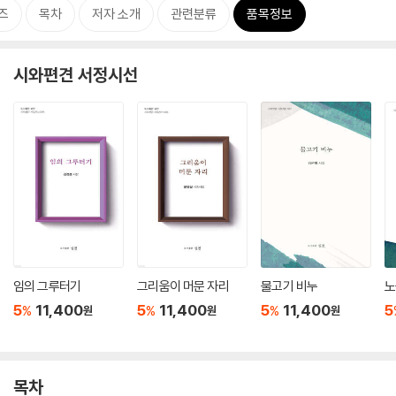
즈
목차
저자 소개
관련분류
품목정보
시와편견 서정시선
임의 그루터기
그리움이 머문 자리
물고기 비누
노
5
11,400
5
11,400
5
11,400
5
%
%
%
원
원
원
목차