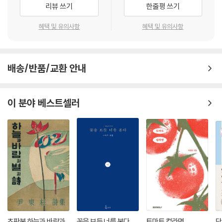
리뷰 쓰기
한줄평 쓰기
혜택 및 유의사항
혜택 및 유의사항
배송/반품/교환 안내
이 분야 베스트셀러
초판본 하늘과 바람과
꽃을 보듯 너를 본다
토마토 컵라면
단