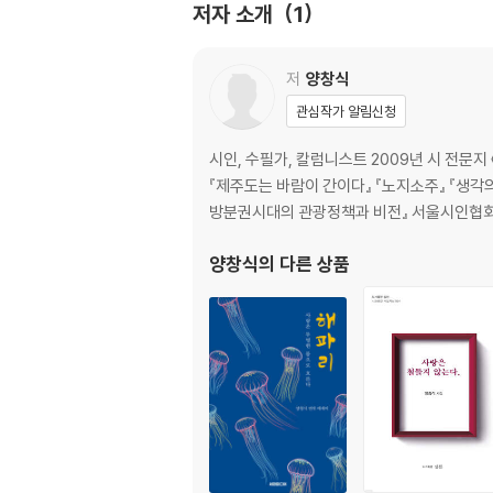
저자 소개
1
팬데믹 인사
처음 가는 길
함구령
저
양창식
첫사랑
관심작가 알림신청
외사랑
세상없는 꽃밭
시인, 수필가, 칼럼니스트 2009년 시 전문지 
사랑의 언어
『제주도는 바람이 간이다』 『노지소주』 『생각
방분권시대의 관광정책과 비전』 서울시인협회 
2부 민오름 대추나무
양창식
의 다른 상품
잡초
애기동백
선인장
불청객
봄동2
봄꽃
반려 식물
민오름 파묘破墓