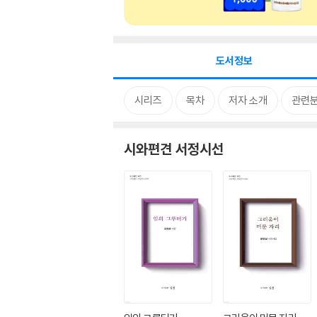
도서정보
시리즈
목차
저자 소개
관련
시와편견 서정시선