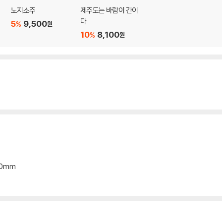
노지소주
제주도는 바람이 간이
다
5
9,500
%
원
10
8,100
%
원
*20mm