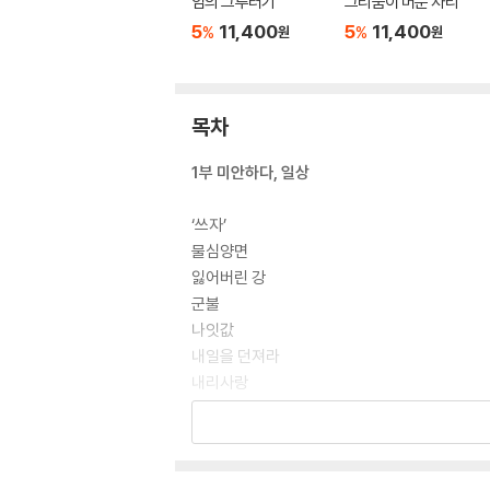
임의 그루터기
그리움이 머문 자리
5
11,400
5
11,400
%
%
원
원
목차
1부 미안하다, 일상
‘쓰자’
물심양면
잃어버린 강
군불
나잇값
내일을 던져라
내리사랑
몸짓
미안하다, 일상
책 한 권 보냈을 뿐인데
침묵할 수밖에 없는 이유