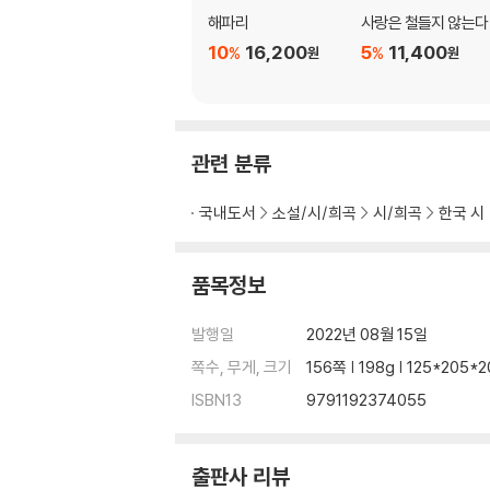
민오름 벚꽃
해파리
사랑은 철들지 않는다
민오름 대추나무
10
16,200
5
11,400
%
%
원
원
민오름 노루
무명꽃
마당에 수선화
낙과落果
관련 분류
고추
고양이 똥
국내도서
소설/시/희곡
시/희곡
한국 시
감자꽃
3부 오른발의 재발견
품목정보
귀보다 코
발행일
2022년 08월 15일
그릇
쪽수, 무게, 크기
156쪽 | 198g | 125*205
렌터카
범생이
ISBN13
9791192374055
비울 거면서
설마
출판사 리뷰
한 방