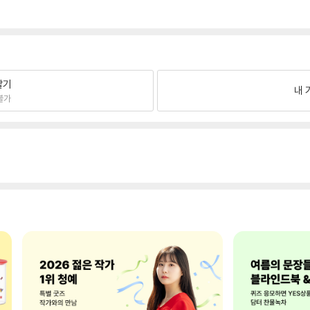
팔기
내 
불가