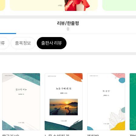
리뷰/한줄평
0
분류
품목정보
출판사 리뷰