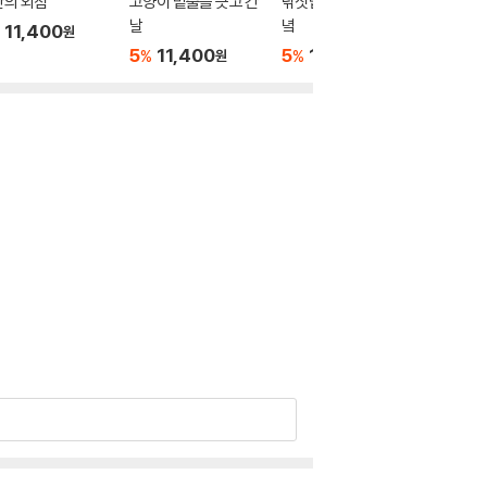
반의 외침
고양이 밑줄을 긋고 간
낚싯밥 올려주는 저물
바람 인
날
녘
11,400
5
11
%
원
5
11,400
5
11,400
%
%
원
원