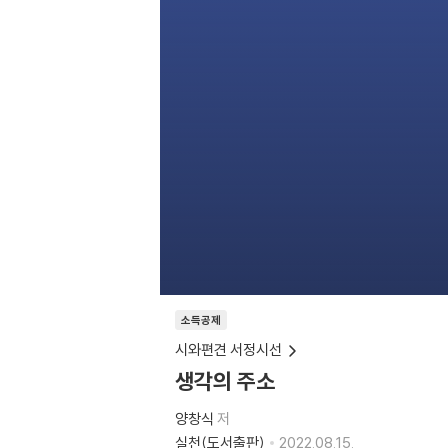
소득공제
시와편견 서정시선
생각의 주소
양창식
저
실천(도서출판)
2022.08.15.