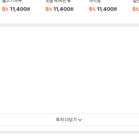
물고기 비누
노을 속에 핀 꽃
까치발
절
5
11,400
5
11,400
5
11,400
5
%
%
%
%
원
원
원
목차 더보기