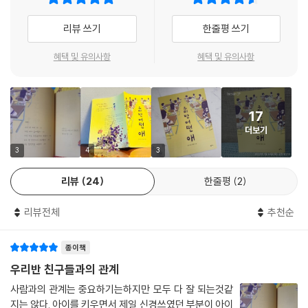
낸다. 그리고 독자들에게 과연 나와 친하거나 관련 있는 아이가 아니라면
다. 진철이는 잠깐 숨을 고르더니 이렇게 말을 이었다.
아무 관심이 없는 것이 괜찮은 건지를 물어본다. 이름도, 성별도 모를 만큼
리뷰 쓰기
한줄평 쓰기
“걔가 죽었을지도 모른대.”
어떤 애는 누구의 관심도 받지 못했다. 이 기이한 무관심을 당연하게 여기
갑자기 교실이 쥐 죽은 듯 조용해졌다.
는 아이들의 모습에서 오히려 이 무관심이 ‘괜찮지 않음’을 느끼게 한다. 더
혜택 및 유의사항
혜택 및 유의사항
--- p.30
나아가 타인을 향한 관심을 필요로 판단하는 모습을 반성하게 한다. 또한
우리 모두 메말라 가는 관계를 ‘쿨함’으로 포장하는 것은 아닌지 한번쯤 돌
이켜보게 해준다.
17
더보기
“전 그 아이한테 관심이 없고 친하지 않아서 잘 몰라요. 그게 당연한 거 아
닌가요?”
3
4
3
리뷰
24
한줄평
2
그렇게 무관심이 당연한 사회에서 과연 ‘나’는 괜찮게 살 수 있을까?
리뷰전체
추천순
학교 안에서는 실종으로 신고된 그 어떤 애를 두고 불길한 소문들이 들려
온다. 아이들은 처음으로 어떤 애의 사정을 알게 된다. 그렇게 갑자기 사라
종이책
진 ‘어떤 애’의 흔적을 추적해가는 과정이 미스터리하게 그려지며 책장을
넘길수록 긴장감을 자아낸다. 가장 긴장감이 증폭되는 순간은 극의 주인공
우리반 친구들과의 관계
아영이가 ‘나와는 전혀 상관없다’고 여겼던 그 어떤 애가 실은 ‘자신과 상관
사람과의 관계는 중요하기는하지만 모두 다 잘 되는것같
이 있었다’는 것을 알게 되는 순간이다. 이 책은 각자도생이 익숙한 세상에
지는 않다. 아이를 키우면서 제일 신경쓰였던 부분이 아이