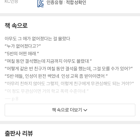
KC인증
인증유형 : 적합성확인
책 속으로
아무도 그 애가 없어졌다는 걸 몰랐다.
“누가 없어졌다고?”
“5반의 어떤 애래.”
“며칠 동안 결석했는데 지금까지 아무도 몰랐대.”
“어떻게 같은 반 친구가 며칠 동안 결석을 했는데, 그걸 모를 수가 있어?”
“5반 애들, 인성이 완전 썩었네. 인성 교육 좀 받아야겠어.”
“아무리 친하지 않아도 그렇지, 이렇게 친구에게 무관심해도 되는 거야?”
“이 정도 무관심이면 거의 학교 폭력 수준이네.”
--- p.8
책 속으로 더보기
나를 포함해서 우리 반 애들은 좀 억울했다. 우리가 그 애더러 학교에 오지
말라고 한 것도 아니고, 학교에 못 오게 괴롭힌 것도 아닌데 왜 이런 비난을
받아야 하는지 이해할 수 없었다.
출판사 리뷰
--- p.9