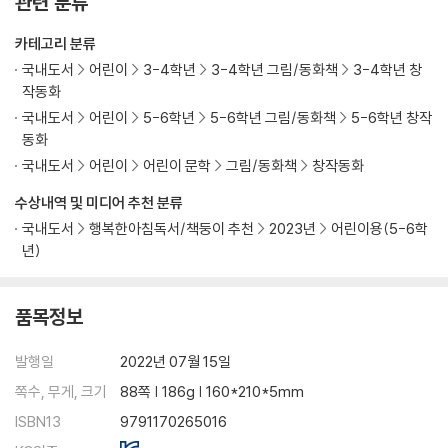
관련 분류
카테고리 분류
국내도서
어린이
3-4학년
3-4학년 그림/동화책
3-4학년 창
작동화
국내도서
어린이
5-6학년
5-6학년 그림/동화책
5-6학년 창작
동화
국내도서
어린이
어린이 문학
그림/동화책
창작동화
수상내역 및 미디어 추천 분류
국내도서
행복한아침독서/책둥이 추천
2023년
어린이용(5-6학
년)
품목정보
발행일
2022년 07월 15일
쪽수, 무게, 크기
88쪽 | 186g | 160*210*5mm
ISBN13
9791170265016