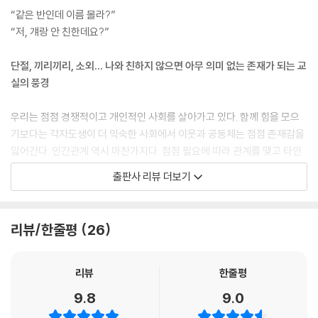
“같은 반인데 이름 몰라?”
사실 그 애는 있는 듯 없는 듯한 아이였다. 우리 반 같은 말썽꾸러기 반에서
“저, 걔랑 안 친한데요?”
전혀 말썽을 일으키지 않다 보니 선생님께 이를 일도 없었고, 괴롭힘을 당
하지도 않아서 선생님이 특별히 신경을 쓸 일도 없었다. 심지어 말도 없고
단절, 끼리끼리, 소외… 나와 친하지 않으면 아무 의미 없는 존재가 되는 교
발표도 하지 않았다. 선생님뿐 아니라 우리들이 이 어떤 애의 존재를 잊었
실의 풍경
다는 건 조금도 놀라운 일이 아니었다.
--- p.11
우리는 점점 경쟁적이고 개인적인 사회를 살아가고 있다. 함께 힘을 모으
기보다는 각자도생이 더 익숙한 사회에서 이웃과 공동체는 점점 존재감을
선생님은 형광펜이 꽂힌 부분을 펼쳤다. 잡지를 펼치자마자 선생님의 표정
잃어간다. 인간관계 역시 마찬가지다. 점점 필요에 따라 관계를 맺고 타인
이 대번 흙빛으로 어두워졌다. 누가 봐도 선생님이 놀랐다는 게 확실했다.
을 향한 관심 역시 쓸데없는 오지랖으로 쉽게 폄하된다. 사회의 축소판이
출판사 리뷰 더보기
“어…… 얘들아, 나는 …… 저기…… 교무실 좀 다녀와야겠다. 다들 조용히
라 할 수 있는 학교 역시 상황은 비슷하다. 아이들의 인간관계는 점점 어른
책 좀 읽고 있어.”
들의 인간관계를 닮아가고 있다. 빠듯한 스케줄, 비슷한 가정환경, 유의미
선생님은 살짝 떨리는 목소리로 말한 뒤 잡지를 들고 허둥지둥 교실을 나
한 필요 혹은 이해에 따라 친구를 만나고 사귄다. 이렇다 보니 나와 연결고
리뷰/한줄평
26
갔다.
리가 없는 또래 친구는 아무 의미가 없어진다. 설령 같은 반에서 함께 지내
도대체 잡지에서 무엇을 보았기에 선생님이 저렇게 당황한 것일까?
는 아이일지라도. 이 책은 어느 날 갑자기 무단결석을 이틀째 하고 있는 ‘우
--- p.21
리 반 어떤 애’에 관한 이야기로 시작된다. 반에서 친한 아이도 하나 없고
리뷰
한줄평
존재감도 없는 ‘이 어떤 애’에 대해 차근차근 살펴보며 ‘무관심’과 ‘끼리끼
9.8
9.0
“애들아, 어제랑 오늘 결석한 쟤 말이야…….”
리’가 당연해져 버린 교실 속 아이들의 관계에 대해 담담한 시선으로 그려
이 말에 각자 떠들고 놀던 아이들이 하던 일을 멈추고 진철이를 쳐다보았