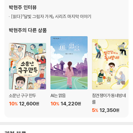
박현주
인터뷰
[읽다]
「달빛 그림자 가게」 시리즈 마지막 이야기
박현주
의 다른 상품
소문난 구구 만두
AI는 맑음
참견쟁이가 동네방네
를
10
12,600
10
14,220
%
%
원
원
5
12,350
%
원