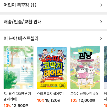
어린이 독후감
1
배송/반품/교환 안내
이 분야 베스트셀러
5번 레인 (30만 부 기
슈퍼 코딱지 히어로 1
고양이 해결사 깜냥 9
엄
념 리커버)
사
10
15,120
10
12,600
%
%
원
원
10
12,600
1
%
원