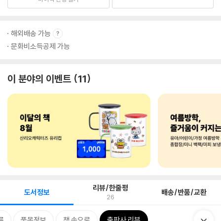
해외배송 가능
문화비소득공제 가능
이 분야의 이벤트
11
리뷰/한줄평
도서정보
배송/반품/교환
26
류
품목정보
책 속으로
출판사 리뷰