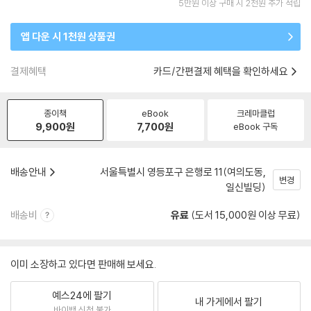
5만원 이상 구매 시 2천원 추가 적립
앱 다운 시 1천원 상품권
결제혜택
카드/간편결제 혜택을 확인하세요
종이책
eBook
크레마클럽
9,900
원
7,700
원
eBook 구독
배송안내
서울특별시 영등포구 은행로 11(여의도동,
변경
일신빌딩)
배송비
유료
(도서 15,000원 이상 무료)
이미 소장하고 있다면 판매해 보세요.
예스24에 팔기
내 가게에서 팔기
바이백 신청 불가