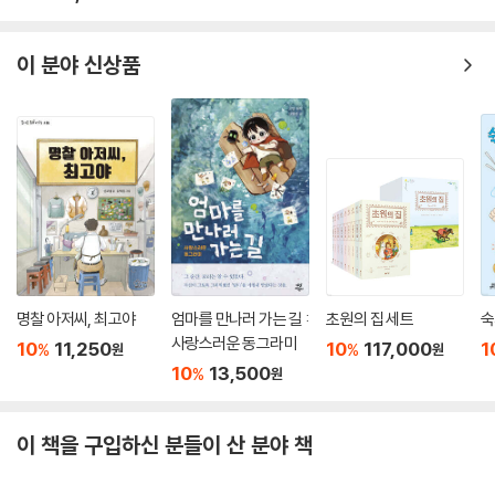
이 분야 신상품
명찰 아저씨, 최고야
엄마를 만나러 가는 길 :
초원의 집 세트
숙
사랑스러운 동그라미
10
11,250
10
117,000
1
%
%
원
원
10
13,500
%
원
이 책을 구입하신 분들이 산 분야 책