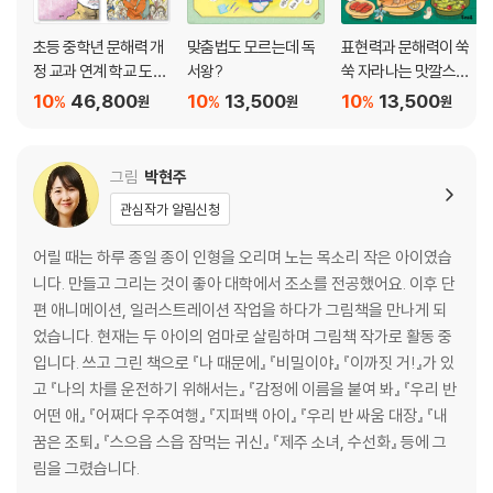
초등 중학년 문해력 개
맞춤법도 모르는데 독
표현력과 문해력이 쑥
정 교과 연계 학교 도서
서왕?
쑥 자라나는 맛깔스러
관 필독서 세트
운 관용 표현 143
10
46,800
10
13,500
10
13,500
%
%
%
원
원
원
그림
박현주
관심작가 알림신청
어릴 때는 하루 종일 종이 인형을 오리며 노는 목소리 작은 아이였습
니다. 만들고 그리는 것이 좋아 대학에서 조소를 전공했어요. 이후 단
편 애니메이션, 일러스트레이션 작업을 하다가 그림책을 만나게 되
었습니다. 현재는 두 아이의 엄마로 살림하며 그림책 작가로 활동 중
입니다. 쓰고 그린 책으로 『나 때문에』 『비밀이야』 『이까짓 거!』가 있
고 『나의 차를 운전하기 위해서는』 『감정에 이름을 붙여 봐』 『우리 반
어떤 애』 『어쩌다 우주여행』 『지퍼백 아이』 『우리 반 싸움 대장』 『내
꿈은 조퇴』 『스으읍 스읍 잠먹는 귀신』 『제주 소녀, 수선화』 등에 그
림을 그렸습니다.