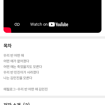
다. 이것은 남을 존재하게도 만들지만, 나를 존재하게도 만들기 때문입니
다.
「작가의 말」에서
“누군가의 존재나 관계에 그럴싸한 이유가 없으면 그냥 무관심해도 괜찮
은 걸까?”
목차
우리 반 어떤 애
어떤 애가 없어졌다
어떤 애는 죽었을지도 모른다
우리 반 민진이가 사라졌다
나는 김민진을 모른다
에필로그-우리 반 어떤 애 김민진
저자 소개
2