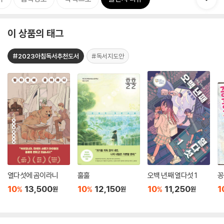
이 상품의 태그
#2023아침독서추천도서
#독서지도안
열다섯에 곰이라니
훌훌
오백 년째 열다섯 1
꽁
10
13,500
10
12,150
10
11,250
1
%
%
%
원
원
원