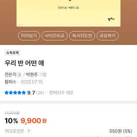
미리보기
사이즈비교
독서지도안
공유하기
소득공제
우리 반 어떤 애
전은지
글
박현주
그림
팜파스
2022.07.15.
9.7
판매지수
192
26
11,000
원
10
9,900
YES포인트
550원 (5%)