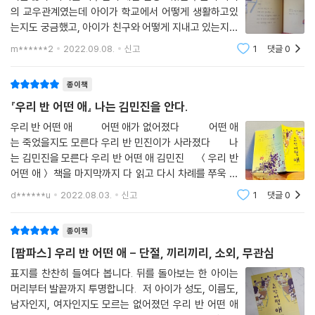
서 아이들 역시 소극적으로 방어하는 관계를 맺어가는 것에 대해 이야기한
의 교우관계였는데 아이가 학교에서 어떻게 생활하고있
다. 불길한 분위기 속에서 친구가 결석하는 상황에서도 아이들은 어떤 애
는지도 궁금했고, 아이가 친구와 어떻게 지내고 있는지도
를 향한 걱정보다 “우리는 그 애에게 아무 짓도 하지 않았어.”에 주안점을
궁금해지고 있다. 아이도 다양한 친구들을 접하면서 친구
m******2
2022.09.08.
신고
1
댓글
0
와의 관계가 있는 책을 많이 보여주려고 하고있다. 간접적
두는 모습을 보인다. 이러한 면모는 소외된 사람들을 향한 우리의 시선을
으로나마 생각해보는 시간을 가져보라
드러내 준다.
종이책
『우리 반 어떤 애』 나는 김민진을 안다.
그렇게 만들어진 관계, 그 관계가 쌓이는 사회 속에서 과연 아이들은 괜찮
을지 생각하게 한다. 그런 사회 속에서 과연 ‘나’는 괜찮을지에 대해서 묻는
우리 반 어떤 애 어떤 애가 없어졌다 어떤 애
는 죽었을지도 모른다 우리 반 민진이가 사라졌다 나
다. 그리고 어떤 애에게 아무 관심이 없던 아영이가 갑자기 ‘실종의 원인을
는 김민진을 모른다 우리 반 어떤 애 김민진 ＜우리 반
제공한 사람’처럼 되면서 위기감에 휩싸이는 부분에서 우리는 알 수 있다.
어떤 애＞ 책을 마지막까지 다 읽고 다시 차례를 쭈욱 살
이런 사회에서는 ‘나’ 역시도 괜찮지 않다는 것을. 저자는 무관심이 만연한
펴보았다. 가슴이 시렸다. 글로 읽는 것만으로도, 상상해
교실에서 과연 ‘아무 말, 아무 행동’을 하지 않았다는 것만으로 다른 친구의
d******u
2022.08.03.
신고
1
댓글
0
보는 것만으로도 가슴 시리게 아파서 민진이가 왜 그래야
슬픔이나 불행에 아무 관련이 없다고 말할 수 있는지 생각하게 한다. 더 나
만 했는지 이해가 되
아가 우리가 정말 맺고 싶은 관계, 보고 싶은 교실 풍경이란 어떤 모습인지
종이책
를 생각해 보게 만든다. 또한 작더라도 함께 지내는 누군가, 다른 사람을 향
[팜파스] 우리 반 어떤 애 - 단절, 끼리끼리, 소외, 무관심
한 관심의 힘이 무척 중요하다는 것을 이야기한다. 나랑 친한 몇몇만이 인
표지를 찬찬히 들여다 봅니다. 뒤를 돌아보는 한 아이는
간관계의 전부가 아니며 단절의 벽을 무너뜨리고 관심을 가지면 보이는 것
머리부터 발끝까지 투명합니다. 저 아이가 성도, 이름도,
들에 대해 이야기하며 어린이 친구들에게 인간관계에 대한 다양한 생각거
남자인지, 여자인지도 모르는 없어졌던 우리 반 어떤 애
리를 던져준다.