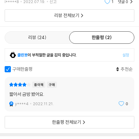
l*****8
2022.07.19.
신고
1
댓글
0
며칠째 학교에 안 왔지만 아무도 눈치채지 못한채 시간이
흐르다 우
리뷰 전체보기
리뷰
24
한줄평
2
클린봇
이 부적절한 글을 감지 중입니다.
설정
구매한줄평
추천순
종이책
구매
짧아서 금방 봤어요.
y****4
2022.11.21.
0
한줄평 전체보기