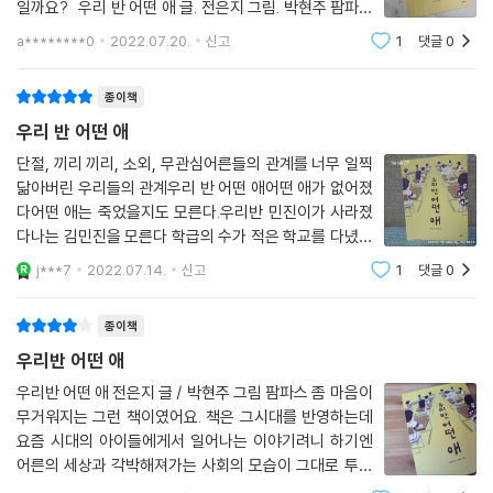
일까요? 우리 반 어떤 애 글. 전은지 그림. 박현주 팜파스
/ 2022.7.15. ＜우리 반 어떤 애＞ 차례 우리 반 어떤 애
a********0
2022.07.20.
신고
1
댓글
0
어떤 애가 없어졌다 어떤 애는 죽었을지도 모른다 우리 반
민진이가 사
종이책
우리 반 어떤 애
단절, 끼리 끼리, 소외, 무관심어른들의 관계를 너무 일찍
닮아버린 우리들의 관계우리 반 어떤 애어떤 애가 없어졌
다어떤 애는 죽었을지도 모른다.우리반 민진이가 사라졌
다나는 김민진을 모른다 학급의 수가 적은 학교를 다녔던
나로서는 조금 이해가 되지 않는 이야기가 시작되었다. 같
j***7
2022.07.14.
신고
1
댓글
0
은 반에 있는 친구의 결석도 알지 못했고 거기다 그 아이
의 이름도 몰랐다. 하물며 남자아이인지
종이책
우리반 어떤 애
우리반 어떤 애 전은지 글 / 박현주 그림 팜파스 좀 마음이
무거워지는 그런 책이였어요. 책은 그시대를 반영하는데
요즘 시대의 아이들에게서 일어나는 이야기려니 하기엔
어른의 세상과 각박해져가는 사회의 모습이 그대로 투영
되어 있는 그런 느낌이 들었거든요. 한반에 어떤 아이가