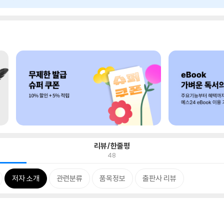
리뷰/한줄평
48
저자 소개
관련분류
품목정보
출판사 리뷰