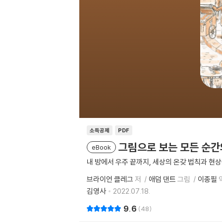
소득공제
PDF
그림으로 보는 모든 순간
eBook
내 방에서 우주 끝까지, 세상의 온갖 법칙과 현
브라이언 클레그
저
애덤 댄트
그림
이종필
김영사
2022.07.18.
9.6
48