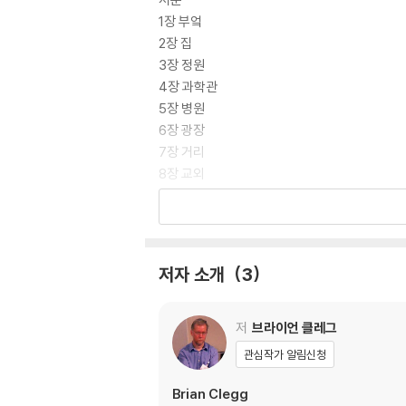
1장 부엌
2장 집
3장 정원
4장 과학관
5장 병원
6장 광장
7장 거리
8장 교외
9장 해안지대
10장 대륙
11장 지구
12장 태양계
저자 소개
3
13장 대우주
부록 주요 인물
찾아보기
저
브라이언 클레그
옮긴이의 말
관심작가 알림신청
Brian Clegg