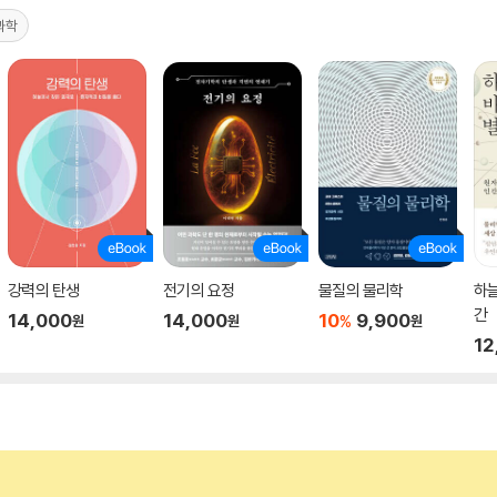
과학
강력의 탄생
전기의 요정
물질의 물리학
하늘
간
14,000
14,000
10
9,900
%
원
원
원
12