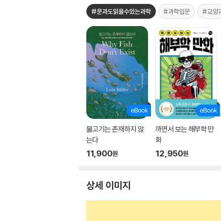
#문과도읽을수있는과학
#과학입문
#교양
물고기는 존재하지 않
까면서 보는 해부학 만
는다
화
11,900
12,950
원
원
상세 이미지