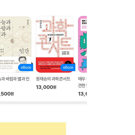
과 바람과 별과 인
정재승의 과학콘서트
매우 작은 세계에서 발
천재 박
견한 뜻밖의 생물학
13,000
19,00
원
,500
13,600
원
원