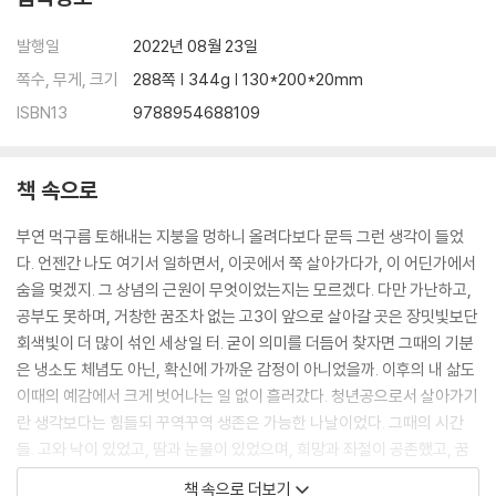
발행일
2022년 08월 23일
쪽수, 무게, 크기
288쪽 | 344g | 130*200*20mm
ISBN13
9788954688109
책 속으로
부연 먹구름 토해내는 지붕을 멍하니 올려다보다 문득 그런 생각이 들었
다. 언젠간 나도 여기서 일하면서, 이곳에서 쭉 살아가다가, 이 어딘가에서
숨을 멎겠지. 그 상념의 근원이 무엇이었는지는 모르겠다. 다만 가난하고,
공부도 못하며, 거창한 꿈조차 없는 고3이 앞으로 살아갈 곳은 장밋빛보단
회색빛이 더 많이 섞인 세상일 터. 굳이 의미를 더듬어 찾자면 그때의 기분
은 냉소도 체념도 아닌, 확신에 가까운 감정이 아니었을까. 이후의 내 삶도
이때의 예감에서 크게 벗어나는 일 없이 흘러갔다. 청년공으로서 살아가기
란 생각보다는 힘들되 꾸역꾸역 생존은 가능한 나날이었다. 그때의 시간
들. 고와 낙이 있었고, 땀과 눈물이 있었으며, 희망과 좌절이 공존했고, 꿈
이 짓이겨졌다가 다시금 피어났던 과거를 문자로 남겨보고자 한다.
책 속으로 더보기