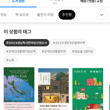
도서정보
배송/반품/교환
91
목정보
책 속으로
출판사 리뷰
추천평
이 상품의 태그
#2023경남독서한마당선정도서
#2022내맘대로올해의책
#문재인대통령이읽은책
#문재인대통령추천
#현실을그렸어요
#노동