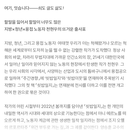
여기, 잇습니다――쇠도 글도 삶도!
할말을 잃어서 할말이 너무도 많은
지방×청년×용접 노동자 천현우의 뜨거운 출사표
지방, 청년, 그리고 용접 노동자. 여태껏 우리가 아는 척해왔거나 모르는 척
해온 세계로부터 도저히 눈을 뗄 수 없는 강렬한 작가가 도착했다. 정상 사
회의 바깥, 차라리 무법지대에 가까운 인간소외의 장, 21세기 대한민국에
서 일어난 일이라 믿어지지 않는 노동의 현장에서 탄생한 작가 천현우. 그
는 우리 사회의 사각에서, 사양하는 산업과 도시의 틈바구니에서 용접공으
로 일하며 『주간경향』에 ‘쇳밥일지’와 ‘쇳밥이웃’을 연재하며 주목받기 시
작했다. 그의 첫 책 『쇳밥일지』는 연재분에 전사를 더하고 이를 전면 개고
하여 한 권으로 묶은 것이다.
작가의 어린 시절부터 2022년 봄까지를 담아낸 『쇳밥일지』는 한 개인의
내밀한 역사가 시대와 세대의 상으로 기능한다는 점에서 아니 에르노를 떠
오르게 하고, 노동자 계급에 관한 생생한 밀착 일지라는 점에서 조지 오웰
의 르포르타주 『위건 부두로 가는 길』과 그 궤를 같이한다. 양승훈 교수의