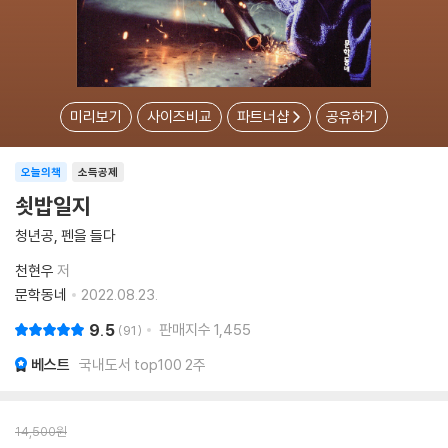
미리보기
사이즈비교
파트너샵
공유하기
오늘의책
소득공제
쇳밥일지
청년공, 펜을 들다
천현우
저
문학동네
2022.08.23.
9.5
판매지수
1,455
91
베스트
국내도서 top100 2주
14,500
원