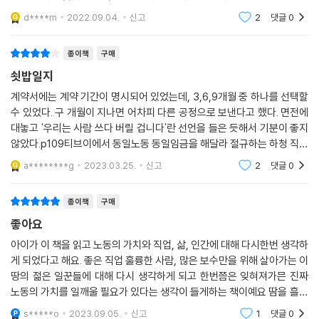
작가님은 밀도 있는 시간을 삶을 살아온 사람같다. 내일일은 모르겠지만
모습을 잊지 않기 위해, 작가는 가슴속에 그리고 노트 속에 촘촘히 이 모두
d****m
2022.09.04.
신고
2
댓글
0
그래도
를 새겨넣는다. 겹겹이 글을 쓰게 하는 현실 속에서 쓸 수밖에 없는 간절함
속에서.
종이책
구매
쇳밥일지
“그래, 이제 과거 같은 번영기는 돌아오지 않는다.
계약서에는 계약 기간이 명시되어 있었는데, 3,6,9개월 중 하나를 선택할
하지만 아직 이곳에 살아가는 이들이 있다.”
수 있었다. 구 개월이 지나면 어차피 다른 공정으로 보낸다고 했다. 면전에
대놓고 '우리는 사람 쓰다 버릴 겁니다'란 선언을 들은 듯해서 기분이 좋지
꿈의 천장을 내려앉히는 현실에 굴하지 않고, 자존감을 찌그러뜨리는 압력
않았다.p109티브이에서 동일노동 동일임금을 해달라 절규하는 하청 직원
에 부단히 저항하며 글을 써온 작가는 SNS를 뜨겁게 달군 용접공 비하 발
들을 보았는데, 현실은 동일 노동조차 안 시켜주는 셈이었다. 진짜 욕 먹어
a********g
2023.03.25.
신고
2
댓글
0
언에 대한 답글과, 양승훈 교수와의 지방 공장 노동에 관한 대담을 통해 차
야 할 주체는
츰 공론의 장에 발을 들여놓는다. “2030 공장 노동자가 어떻게 살아가는
종이책
구매
지, 어떤 식으로 세상을 바라보는지, 왜 절망과 냉소에 빠질 수밖에 없는
지” “지방에서 수십 년 커오며 답안지처럼 생각해왔던 평범한 삶이 (…)
좋아요
이젠 전혀 평범하지 않으며 심지어 시대착오적인 생각이란 걸 깨달았을
아이가 이 책을 읽고 노동의 가치와 직업, 삶, 인간에 대해 다시한번 생각하
때, 오랫동안 알고 있던 세계가 붕괴하고 갈피를 잃은 그 낭패감을 전
게 되었다고 해요. 좋은 직업 훌륭한 사람, 많은 보수만을 위해 살아가는 이
달”(225쪽)하는 그의 글은 이후 지역과 매체의 경계를 넘나들며 급속도
땅의 젊은 일꾼들에 대해 다시 생각하게 되고 한번쯤은 잊혀져가믄 진짜
로 퍼져나간다. “공장 안에서 지겹고 식상해질 때까지 나눴던 말이, 밖에선
노동의 가치를 일깨울 필요가 있다는 생각이 들게하는 책이예요 땀을 흘리
부끄러워서 감히 꺼내지도 못했던 이야기”(228쪽)에 드디어 사람들이 관
는 것의 가치, 내가 해내는 노동에 대한 정당한 대우를 받아야 하는 모든 사
s*****o
2023.09.05.
신고
1
댓글
0