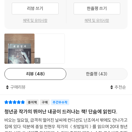
않았다. 눈앞에 태양만큼 눈 따가운 빛이 아른대고 사방으로 벌건 불똥이
- 장석주 (시인, 소설가)
가 느껴졌다.
리뷰 쓰기
한줄평 쓰기
튀어대는 위험한 일로 치부했다. 처음으로 용접면을 쓴 순간, 내 짧은 인식
--- p.230
이 얼마나 큰 편견덩어리였는지 깨달았다. 온통 어두운 시야 속, 번뜩이는
혜택 및 유의사항
혜택 및 유의사항
불꽃만 남은 망망대해 위에서 치열하며 섬세한 손놀림이 8자를 그리며 흐
일터에서 푼돈에 매몰당한 청춘이 타인에겐 낭만과 자기 성찰의 시기였다.
느적댄다. 천천히 진군하는 용융 풀은 나긋하게 산책 나온 주홍 반딧불이
비교는 일상에서부터 치고 들어왔다. 특히 야간에 잔업 마치고 퇴근길이
같다. 목적지에 도달한 불길이 사그라지고, 지나왔던 길엔 위아래 간격이
고비. 버스 정류장을 지나면 전공 책 안고 시시덕대는 동갑내기들의 모습
똑바른 용접 비드만 남아 철판과 철판 사이를 메우고 있었다. _115쪽
이 보였다. 대학생이 아니면 스무 살의 자격이 없는 것처럼 느껴졌다. 친구
들과 만나도 대화가 어긋나는 걸 느낀다. 여가가 거의 없는 삶이라 드라마
“누가 중소기업의 이런 현실을 알아줄까?
3
나 영화 이야기에 끼지 못했다.
기자? 정치가? 금속노조? 진보 지식인?
--- p.240
아니다. 당사자의 목소리가 없는 공론은 허상일 뿐.”
리뷰
48
한줄평
43
우리가 공장 바닥 전전하며 보낸 이십대는 그저 통장에 찍힌 얄팍한 숫자
‘배워두면 어디서든 도움이 된다’는, ‘돈은 안 돼도 손맛은 죽인’다는 소리
구매리뷰
추천순
따위가 대표할 수 없다. 사회에서 ‘못 배운 놈년들’로 통칭당하며 냉소와 조
에 피가 끓어 본격적으로 용접을 배우기 시작하지만, 근사한 ‘장이’의 삶이
소의 대상이 되었던 우리는, 자존감을 찌그러뜨리려는 온갖 압력에 저항한
펼쳐질 것이란 기대와 달리 현실엔 하청 직원의 서러움과 재해의 위협이
종이책
구매
주간우수작
결과, 삶의 형태에 고하 따윈 없다는 소중한 지혜를 얻었다.
도사리고 있었다. 아주 사소한 지점에서부터 치고 들어오는 정직원-노조
청년공 작가의 뛰어난 내공이 드러나는 책! 단숨에 읽힌다.
--- p.246
원과의 차별, 산재를 입어 영구 장애를 얻은 동료, 외국인 노동자 혐오는 할
비오는 일요일, 급격히 떨어진 날씨에 컨디션도 난조여서 밖에도 안나가고
말을 잃게 만든다. 경력이 쌓여도 어김없이 최저 시급으로 시작하는 용접
“내가 잘할 수 있겠으예?”
집에 있다. 덕분에 종일 천현우 작가의 ＜쇳밥일지＞를 읽으며 20대 청년
판과 채 1할도 갚지 못한 빚 앞에서, 우연히 다가든 사랑조차 ‘주제 파악’이