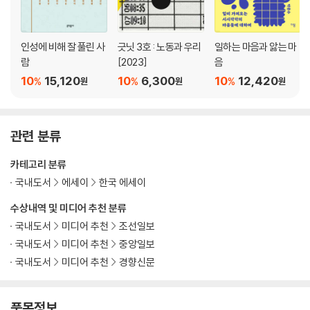
인성에 비해 잘 풀린 사
긋닛 3호 : 노동과 우리
일하는 마음과 앓는 마
람
[2023]
음
10
15,120
10
6,300
10
12,420
%
%
%
원
원
원
관련 분류
카테고리 분류
국내도서
에세이
한국 에세이
수상내역 및 미디어 추천 분류
국내도서
미디어 추천
조선일보
국내도서
미디어 추천
중앙일보
국내도서
미디어 추천
경향신문
품목정보