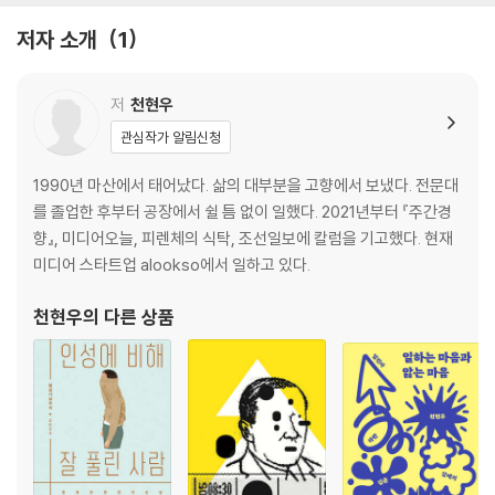
포터 아저씨 _107
저자 소개
1
용접을 배우다 _123
공장 굴뚝에도 사랑꽃은 피는가 _150
대통령도 바뀌고, 직장도 바뀌고 _170
저
천현우
수도사처럼 지낸 타지생활 _186
관심작가 알림신청
일기를 다시 쓴 계기 _203
1990년 마산에서 태어났다. 삶의 대부분을 고향에서 보냈다. 전문대
3부
를 졸업한 후부터 공장에서 쉴 틈 없이 일했다. 2021년부터 『주간경
향』, 미디어오늘, 피렌체의 식탁, 조선일보에 칼럼을 기고했다. 현재
변화의 바람이 불었다 _219
미디어 스타트업 alookso에서 일하고 있다.
지방 청년들의 이야기 _233
다시 만난 사람들 _247
천현우
의 다른 상품
청색에서 백색으로 _261
쇳물과 먹물 _274
에필로그 | 고향을 떠나며 _285