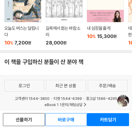
오늘도 버스는 달립니
길목에서 듣는 바람 소
내 심장을 줄게
데
다
리
한
10
15,300
%
원
10
7,200
28,000
1
%
원
원
이 책을 구입하신 분들이 산 분야 책
로그인
최근 본 상품
주문/배송
고객센터 1544-3800
티켓 1544-6399
중고샵 1566-4295
eBook 1:1문의/채팅상담
예스이십사(주) 사업자 정보
선물하기
바로구매
카트담기
이용약관
개인정보처리방침
청소년보호정책
PC버전
회사소개
거래처관계자께