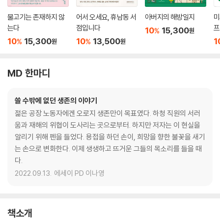
물고기는 존재하지 않
어서 오세요, 휴남동 서
아버지의 해방일지
미
는다
점입니다
프
10
15,300
%
원
10
15,300
10
13,500
1
%
%
원
원
MD 한마디
쓸 수밖에 없던 생존의 이야기
젊은 공장 노동자에겐 오로지 생존만이 목표였다. 하청 직원의 서러
움과 재해의 위협이 도사리는 곳으로부터. 하지만 저자는 이 현실을
알리기 위해 펜을 들었다. 용접을 하던 손이, 희망을 향한 불꽃을 새기
는 손으로 변화한다. 이제 생생하고 뜨거운 그들의 목소리를 들을 때
다.
2022.09.13.
에세이 PD 이나영
책소개