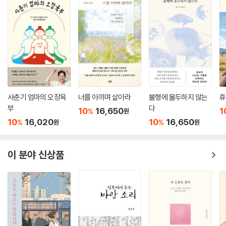
사춘기 엄마의 오장육
너를 아끼며 살아라
불행에 몰두하지 않는
휴
부
다
10
16,650
1
%
원
10
16,020
10
16,650
%
%
원
원
이 분야 신상품