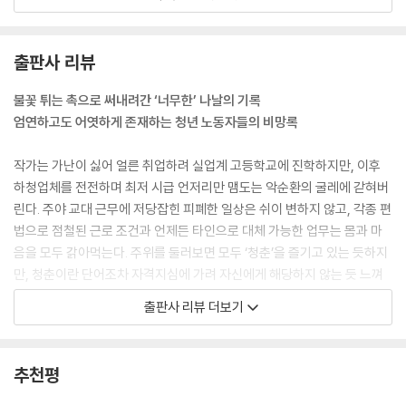
--- 「프롤로그 | 회색 미래」중에서
교복을 벗는 순간만 고대했다. 구닥다리 청춘 예찬 늘어놓는 꼰대들이 싫
출판사 리뷰
었다. 돌이켜보면 당시의 배배 꼬인 생각은 청춘으로서 누린 혜택이 없기
에 나온 억하심정이었다. 계속 집을 옮겨다니는 동안 제대로 친구를 사귀
불꽃 튀는 촉으로 써내려간 ‘너무한’ 나날의 기록
지 못했고, 왜소한 몸집과 입에 밴 서울 말씨 때문에 학교 폭력을 당하기 일
엄연하고도 어엿하게 존재하는 청년 노동자들의 비망록
쑤였으며, 가난 때문에 소풍이며 수학여행도 제대로 못 가 사진조차 거의
남기지 못했다. 게임에 빠진 이유도 이런 환경과 무관하지 않았다. 모니터
작가는 가난이 싫어 얼른 취업하려 실업계 고등학교에 진학하지만, 이후
속의 세계에선 가난 때문에 차별받지 않았다. 타인에게 거절당해도 상처가
하청업체를 전전하며 최저 시급 언저리만 맴도는 악순환의 굴레에 갇혀버
남지 않았고, 혐오하는 이와 적대해도 아무런 부담이 없었다.
린다. 주야 교대 근무에 저당잡힌 피폐한 일상은 쉬이 변하지 않고, 각종 편
--- p.19
법으로 점철된 근로 조건과 언제든 타인으로 대체 가능한 업무는 몸과 마
음을 모두 갉아먹는다. 주위를 둘러보면 모두 ‘청춘’을 즐기고 있는 듯하지
학벌을 의식하지 않고 살았다면 거짓말. 수능도 안 봤지만 대학 순위표는
만, 청춘이란 단어조차 자격지심에 가려 자신에게 해당하지 않는 듯 느껴
머릿속에 줄곧 각인되어 있었다. 한국에서 명문대란 만병통치약 같아서 어
지고, 공장 바깥에서는 ‘못 배운 놈’으로 괄시받고, 공장 안에서는 산재를
출판사 리뷰 더보기
딜 가나 약발이 들었다. 당장 효성만 해도 현장 쇳밥 수십 년 먹어온 기술자
당해도 찍소리 할 수 없다. “노동강도 생각하면 코웃음 나게 적었지만 내
가 명문대 학식 몇 년 먹은 관리자 눈치를 살폈다. (…) 이제껏 봐온 세상이
삶을 뒤바꿔놓기엔 충분”한 첫 월급을 받으며 삶이 가까스로 정상 궤도에
그 꼴이었지만, 학벌의 그림자가 우리 사이에까진 드리우지 않길 바랐다.
진입한 것을 기뻐하지만, 그 뒤바뀐 삶의 세목이 “전화 요금 내고, 밀린 집
추천평
대체 그놈의 학벌이 뭐라고 사람들을 줄 세우고 급을 나누게 만드는 걸까?
세를 내고, 끊긴 인터넷도 복구”(45쪽)하는 것일 때, 우리는 아연할 수밖
앞으로도 이렇게 전문대 나왔다고 무시당하면서 살아가야 하나? 가슴에
에 없다.