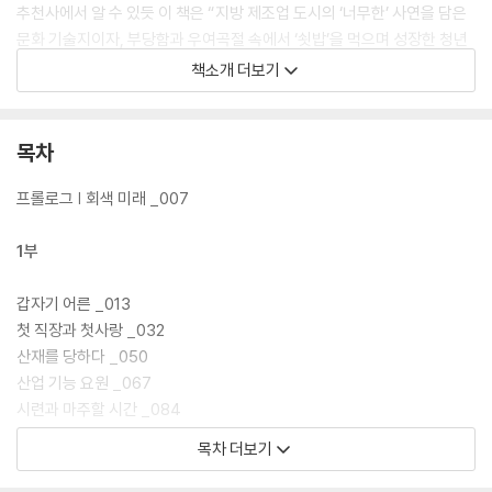
추천사에서 알 수 있듯 이 책은 “지방 제조업 도시의 ‘너무한’ 사연을 담은
문화 기술지이자, 부당함과 우여곡절 속에서 ‘쇳밥’을 먹으며 성장한 청년
용접 노동자의 ‘일지’”이다. 세대론을 논할 때조차 소외되는 ‘4년제 대학
책소개 더보기
출신-수도권 거주자’가 아닌 한 용접공의 “생각보다는 힘들되 꾸역꾸역
생존은 가능한 나날”을, “고와 낙이 있었고, 땀과 눈물이 있었으며, 희망과
좌절이 공존했고, 꿈이 짓이겨졌다가 다시금 피어”(「프롤로그」에서)나는
목차
그 시간을, 고스란히 담았다.
프롤로그 | 회색 미래 _007
1부
갑자기 어른 _013
첫 직장과 첫사랑 _032
산재를 당하다 _050
산업 기능 요원 _067
시련과 마주할 시간 _084
목차 더보기
2부