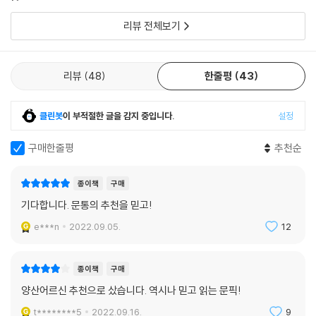
람들에게
심을 가지고 반응하기 시작한 것이다.
리뷰 전체보기
그저 ‘먹고살기’ 위한 삶에서 죽살이치다, 인간답게 ‘잘 살기’ 위한 삶을 꿈
꾸게 되고, 나아가 평등을 갈망하며 타인을 ‘살게 하는’ 사람이 되고자 희망
하는 그의 결기와 고투의 흔적이 『쇳밥일지』에 녹아 있다. “내 육신의 죽음
리뷰
48
한줄평
43
만으로 나에게 닥친 불행들까지 죽일 수 없다. 불행은 내 소중한 사람들에
게 옮겨가겠지. 그럴 바에 살아남아 불행과 싸워 이기는 게 낫지 않을까”(1
클린봇
이 부적절한 글을 감지 중입니다.
설정
00~101쪽)라고 말하는 작가 천현우. 그는 비단 자신뿐 아니라 절대 통칭
될 수 없는 지방 청년들과 현장 노동자의 고유한 목소리를, 엄연하고도 어
구매한줄평
추천순
엿하게 존재하는 그들의 삶을 증언하기 위해 이 책을 썼다. 쇠와 쇠를 잇고,
나와 타인을 담은 글을 잇고, 삶과 사람을 잇는 진짜 이야기. 비루하고 비속
종이책
구매
한 삶의 비극 속에서도 결코 자긍심과 자부심을 잃지 않은 사람만이 보여
기다합니다. 문통의 추천을 믿고!
줄 수 있는 언어예술의 한 경지가 이 책에 담겨 있다. “내일도 사부지기 함
때아보자이!”라고 외치는, “이래 때아놓으면 멋지다 아이가!”라고 말하는
e***n
2022.09.05.
12
이들의 생생하게 빛나는 목소리를 함께 듣고 또 읽어볼 시간이다.
종이책
구매
양산어르신 추천으로 샀습니다. 역시나 믿고 읽는 문픽!
t********5
2022.09.16.
9