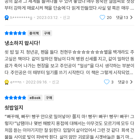
공의 삶과 그 세계를 들여다볼 수 있어 좋았다.매우 능숙한 글솜씨로 첫장
“하모, 당연하지!”
란 체념 속에 좌절될 뿐이다.
부터 강하게 매료시켜 책을 단숨에 다 읽게 만들었다.사실 앞 쪽은 매우 불
--- p.284
행한 어린 시절 이야기들이 많았는데 그럼에도 불구하고 담담한 터치로,
h********g
2023.03.12.
신고
20
댓글
13
이 회사는 잔업 근무자를 위한 통근 버스 따윈 없다. 휴게실도 샤워실도 열
중립적이라 느껴
그래, 이제 과거 같은 번영기는 돌아오지 않는다. 하지만 아직 이곳에 살아
어주지 않는다. 땀에 찌든 옷을 입은 채 걸레짝이 된 몸으로 버스에 오른다.
가는 이들이 있다. 나의 친구들, 고마운 어른들과 치열하게 살아가는 후배
종이책
구매
(…) 열심히 일했다는 자부심 따윈 느낄 새도 없다. 버스 안 모든 승객이 기
들이 있다.
름내와 용접 ‘흄fume’ 냄새 풍기는 나를 불쾌하게 여길 것 같아 불안하다.
냉소하지 맙시다!
--- p.287
이 인 좌석 구석에 쪼그려앉아 머리를 기대는 동안, 만원 버스임에도 누구
쇳 밥 일 지. 청년공, 펜을 들다. 천현우☆☆☆☆☆☆☆별을 백개라도 주
도 옆에 앉지 않는 현실에 예감은 확신으로 변했다. 내가 왜 이렇게 살아야
고싶은 책이다. 같이 일하던 형님이 다쳐 병원 신세를 지고, 같이 일하던 동
할까. (…) 세상은 그저 냉소로 회답한다. 넌 흙수저 주제에 노력도 하지 않
료가 죽어 나가는 현장을 보고 주인공이 ”일상“을 다시 생각하는 부분이
았잖아? 맞는 말이다. 맞는 말이긴 한데, 나도 나름 열심히 살았다고 생각
다. 주인공은 이 때부터 일기를 쓰기 시작한다. 이 책은 그렇게 시작되었다.
한다. _148쪽
. 일상이 무너진 현실을 상상하니 두려워졌다. 누가 중소기업의 이런 현실
e***n
2022.09.16.
신고
3
댓글
0
을 알아줄까
그러나 소설가를 꿈꾸던 ‘초원씨’와 만나고 헤어지고, 단련의 계기가 된 타
eBook
구매
지생활을 보내며 작가는 내면을 망치질하기 위해 독서를 하고 글을 쓰기
쇳밥일지
시작한다. 정치 팟캐스트와 행동경제학은 시야를 넓히는 기반이 되어준다.
이후 순탄한 회사생활을 유지하며 운동, 독서, 글쓰기가 일상에 편입된 어
“빠꾸해, 빠꾸! 빵꾸 안으로 밀어넣어! 쫄지 마! 빵꾸! 빠꾸! 빵꾸! 빠꾸! 그
렇지!”납땜이나 몇번 해봤지 용접에 대해서는 아무것도 모르기에 모두 다
느 날, 또 한번의 끔찍한 산재를 목격한다. 다만, 예전처럼 쉽게 무너지거나
처음 듣는 이야기지만 잘 읽힌다. 입말이 살아있어서 그런 것 같다. 회색 건
게임으로 시름을 잊거나 자신을 방치하며 분노하고 냉소하고 마는 것으로
물들 사이로 빛이 파바박 튄다. 삶이 암만 괴로운들 시곗바늘은 돌기 마련.
그치지 않는다. 이런 현실을 알리기 위해, 다시금 현장으로 향하는 이들의