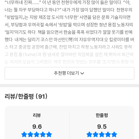
“너무하네 진짜……” 이 년 동안 천현우에게 가장 많이 들은 말이다. “야,
시퍼런 멍이 진 느낌이었다.
너는 뭘 자꾸 부당하다고 하냐?” 내가 가장 많이 답했던 말이다. 천현우의
--- p.92
또 기계처럼 일했고 공장에서 열두 시간을 보냈다. 힘들진 않았다. 다만 허
『쇳밥일지』는 지방 제조업 도시의 ‘너무한’ 사연을 담은 문화 기술지이면
무했다. 집에 돌아와 샤워하고 영화 한 편이나 애니메이션 네 편 보면 또 회
서, 부당함과 우여곡절 속에서 ‘쇳밥’을 먹으며 성장한 청년 용접 노동자의
저 너머에서 노동하는 모든 사람. 그들 모두가 그저 살고 싶기에 살아가는
사. 맘놓고 쉴 수 있는 날은 고작 하루. 그나마도 야간에서 주간 전환 시엔
‘일지’이기도 하다. 책을 읽으면서 한숨을 푹푹 쉬었다가 깔깔 웃기를 반복
걸까. 죽음에 자꾸 이끌리는 마음을 책임감의 갈고리로 삶까지 끌어당기는
반나절 남짓. 이 굴레 안에 청춘을 계속 가두어놓는 게 과연 옳은 일일까?
했다. 내게는 달리기 코스인 마산만(灣)의 자유무역지대 오 킬로미터를 버
건 아닐까. 내 육신의 죽음만으론 나에게 닥친 불행들까지 죽일 수 없다. 불
_47쪽
스 타고 중공업 공장에 출근해, 잔업 마치고 하청 노동자라고 샤워도 못하
행은 내 소중한 사람들에게 옮겨가겠지. 그럴 바에 살아남아 불행과 싸워
고 용접 흄(fume)과 땀 냄새로 절어버린 작업복을 걸친 채 뛰어서 퇴근하
이기는 게 낫지 않을까.
평생 땜질해서는 ‘사람 구실’ 못하리라는 근심어린 동료의 조언, ‘인서울’에
는 저자의 모습이 그려졌다. 맥주 한잔과 맛있는 안주를 ‘조지’면서 현장 이
--- pp.100~101
성공한 한 친구의 ‘고작 전문대 나와서 대기업을 갈 수 있느냐’는 비아냥을
야기를 끊임없이 말과 글로 전하는 유쾌한 저자의 모습도 떠올랐다. 누구
추천평 더보기
들은 끝에 작가는 편입을 도모하지만, 그마저 어머니가 사기를 당해 빚더
나 들어야 하지만 들을 수 없었던 땀내 나는 청년 노동자들의 목소리를 천
“빠꾸해, 빠꾸! 빵꾸 안으로 밀어넣어! 쫄지 마! 빵꾸! 빠꾸! 빵꾸! 빠꾸! 그
미를 안으며 좌절되고 만다. 도무지 월급만으로 빚을 갚을 수 없어 주말 막
현우의 글로 읽을 수 있다는 것은 정말 감사한 일이다.
렇지!”
노동을 나가던 어느 날, 인생의 은인-멘토를 만난다. 조경 일당직의 사수
--- p.132
- 양승훈 (『중공업 가족의 유토피아』 저자)
리뷰/한줄평
91
‘포터 아저씨’는 용접의 세계를 소개해주는 것은 물론, 편입 실패와 학벌 콤
플렉스에 빠져 자신의 초라함만 되새길 뿐이던 작가에게 오히려 “우리가
와중에 키가 유달리 컸던 한 형님은 그 긴 구간 용접을 끊지도 않고 단번에
[2022 내 맘대로 올해의 책]
훨씬 대단한 거야. 기죽지 마”(116쪽)라는 말을 건네며 육체노동자의 자부
리뷰
한줄평
때우곤 했다. 결과물은 잘 나오지만 허리와 팔꿈치가 남아나질 않는 방식
올해 읽은 책 중에서 몰입도가 가장 높았던 책. 하청 노동자로 사는 한 청년
심을 일깨워준다.
이었다. 왜 그리 힘겹게 용접하시느냐 물으니, 형님은 머쓱하게 웃어 보이
공의 노동일지. 날것의 체험을 고스란히 드러낸 청년공의 꿈과 절망이 너
9.6
9.5
고선 “이래 때아놓으면 멋지다 아이가!”라고 하시는 게 아닌가. 그 목소리
무나 절절하고 생생하다.
‘용접’은 힘든 노동의 상징처럼 세상에 알려져 있다. 나 역시 달리 생각지
엔 용접사의 자부심과 멋스러움, 흡사 조각사나 화가 같은 예술인의 긍지