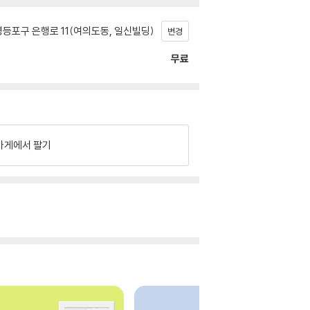
등포구 은행로 11(여의도동, 일신빌딩)
변경
무료
가게에서 팔기