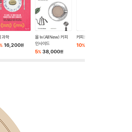
 과학
올 뉴(All New) 커피
커피 브루잉
커핑 노
인사이드
16,200
10
40,500
10
1
%
%
%
원
원
5
38,000
%
원