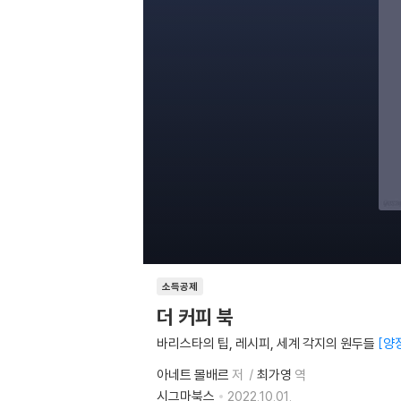
소득공제
더 커피 북
바리스타의 팁, 레시피, 세계 각지의 원두들
양
아네트 몰배르
저
최가영
역
시그마북스
2022.10.01.