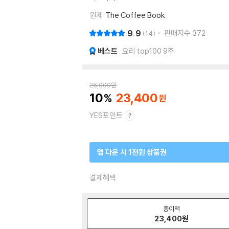
원제
The Coffee Book
9.9
판매지수
372
14
베스트
요리 top100 9주
26,000
원
10
23,400
YES포인트
앱 다운 시 1천원 상품권
결제혜택
종이책
23,400
원