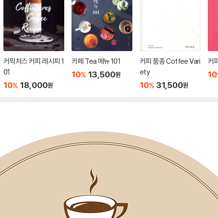
커픽처스 커피 레시피 1
카페 Tea 메뉴 101
커피 품종 Coffee Vari
커피
01
ety
10
13,500
10
%
원
10
18,000
10
31,500
%
%
원
원