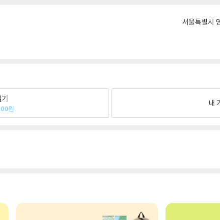
서울특별시 영
팔기
내 
200원