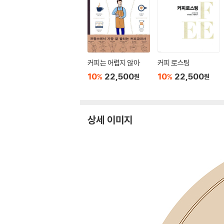
커피는 어렵지 않아
커피 로스팅
10
22,500
10
22,500
%
%
원
원
상세 이미지