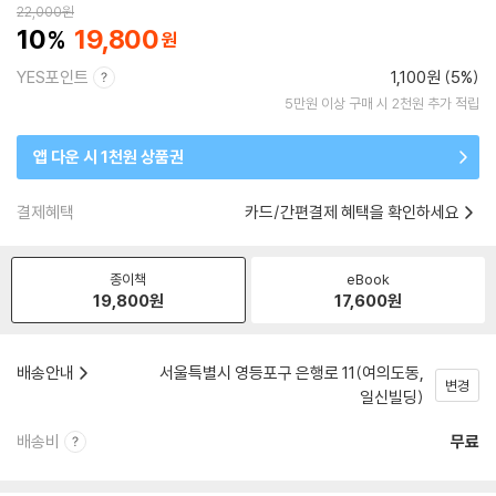
22,000
원
10
19,800
YES포인트
1,100원 (5%)
5만원 이상 구매 시 2천원 추가 적립
앱 다운 시 1천원 상품권
결제혜택
카드/간편결제 혜택을 확인하세요
종이책
eBook
19,800
원
17,600
원
배송안내
서울특별시 영등포구 은행로 11(여의도동,
변경
일신빌딩)
배송비
무료