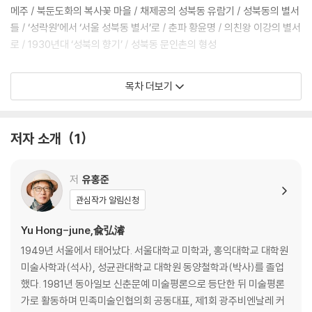
메주 / 북둔도화의 복사꽃 마을 / 채제공의 성북동 유람기 / 성북동의 별서
들 / ‘성락원’에서 ‘서울 성북동 별서’로 / 춘파 황윤명 / 의친왕 이강의 별서
로 / 1930년대 ‘성북의 향기’ / 성북동 문인촌의 형성
성북동2: 『문장』과 ‘호고일당’의 동네
목차 더보기
성북동 문인촌의 형성 / 이태준의 수연산방 / 이태준의 상고 취미 / 성장소
설 「사상의 월야」 / 이태준의 문학세계 / 「만주기행」 / 배정국의 승설암 / 인
저자 소개
1
곡 배정국의 삶 / 호고일당의 분원 답사 / 해방공간의 백양당 출판사 / 근원
의 노시산방 / 『근원 김용준 전집』에 부쳐 / 김용준의 그림과 수필 / 『문장』
전26호
저
유홍준
관심작가 알림신청
성북동3: 어디서 무엇이 되어 다시 만나랴
Yu Hong-june,兪弘濬
노시산방에서 수향산방으로 / 수화 김환기의 백자 사랑 / 김향안, 또는 변
1949년 서울에서 태어났다. 서울대학교 미학과, 홍익대학교 대학원
동림 여사 / 대사관로와 ‘꿩의 바다’의 대저택들 / 우리옛돌박물관과 한국
미술사학과(석사), 성균관대학교 대학원 동양철학과(박사)를 졸업
가구박물관 / 김자야와 백석의 사랑 / 대원각에서 길상사로 / 조지훈의 방
했다. 1981년 동아일보 신춘문예 미술평론으로 등단한 뒤 미술평론
우산장 / 조지훈 시, 윤이상 작곡 「고풍의상」 / 최순우 옛집 / 박태원의 고
가로 활동하며 민족미술인협의회 공동대표, 제1회 광주비엔날레 커
현학 / 만해 한용운의 심우장 / 김광섭의 「성북동 비둘기」