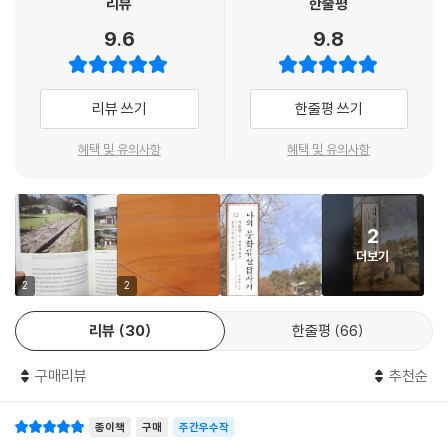
리뷰
한줄평
한용운, 조지훈, 윤이상, 김광섭, 전형필 등 우리 문화에 중요한 자취를 남
9.6
9.8
긴 예술가들이 당시 서울이 아니었던 호젓한 성북동에서 머무르고 교류하
며 자신들만의 예술을 가꿔나가고 이야기를 남겼다. 지금도 성북동은 대저
택과 외국 대사관저 사이에 고택과 미술관, 박물관, 찻집, 사찰이 곳곳에
리뷰 쓰기
한줄평 쓰기
자리하고 있어 문화의 향기를 풍긴다.
혜택 및 유의사항
혜택 및 유의사항
역사와 문화를 보는 새로운 눈
한강 이남의 문화유산으로 이번 책에서 등장하는 곳은 강남구의 선정릉과
2
봉은사, 강서구의 가양동이다. 선정릉은 조선 성종과 성종의 비 정현왕후
더보기
의 선릉, 중종의 정릉이 모셔진 곳으로 오늘날 강남의 빌딩숲 속에서도 유
네스코 세계문화유산으로 보존받고 있다. 임진왜란 때 ‘범릉적’에 의해 훼
2
2
손당한 아픔이 서린 곳이기도 하다. 봉은사는 예부터 중시되었고 오늘날
리뷰
30
한줄평
66
강남 도심 속 사찰로 그 가치가 빛나는 절이다. 이 절의 역사에는 숭유억불
과 숭유존불을 오갔던 조선시대 불교 정책의 부침이 고스란히 담겨 있다.
구매리뷰
추천순
가양동에는 겸재정선미술관과 허준박물관이 있다. 조선시대 화성(畵聖)
으로 불린 정선과 의성(醫聖)으로 불린 허준의 흔적이 깊이 남아 있다는
종이책
구매
주간우수작
점만으로도 이곳을 답사할 가치가 충분하다.