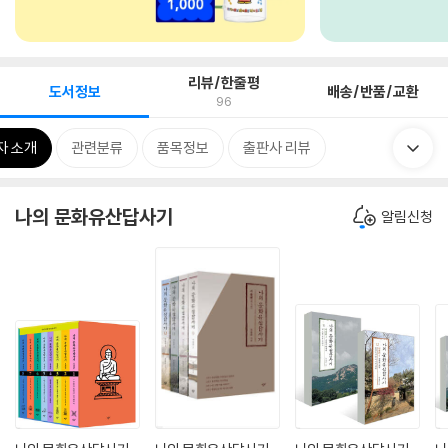
리뷰/한줄평
도서정보
배송/반품/교환
96
자 소개
관련분류
품목정보
출판사 리뷰
나의 문화유산답사기
알림신청