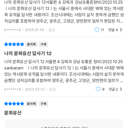
나의 문화유산 답사기 12서울편 4 강북과 강남유홍준창비/2022.10.25.
주인공인 시민들과 직접 동행하며 나누겠다는 결기가 느껴지는 이번 서울
＜나의 문화유산 답사기 12＞는 서울시 중에서 사대문 밖에 있는 역사문
편을 통해 저자는 ‘서울을 움직인 힘은 바로 서울을 살아낸 사람들’이라는
화 유적을 답사한 내용이다. 조선시대에는 사람이 살지 못하게 금했던 성
메시지를 힘있게 전하고 있다.
저십리를 포함하여 양주군, 광주군, 고양군, 양천현의 일부가 편입된 지역
이다. 현재의 ‘성북동, 선정릉, 봉은사, 겸재정선미술관과 허준박물관, 망
k******4
2025.01.18.
신고
11
댓글
4
아울러 한국 문화가 점차 세계인의 관심사로 부상하는 이 시점에서 완간되
우리 지역’의 답사기
는 서울 답사기 네 권의 의미도 각별하다. 한류의 중심 서울의 문화적 역량
종이책
구매
과 깊이는 이곳에 남겨진 문화유산으로 가늠할 수 있다. 첨단 산업과 문화
만을 추구해서는 결코 얻을 수 없는 시간의 힘이 문화유산으로부터만 나온
나의 문화유산 답사기 12
다. 서울의 문화유산에 그러한 힘이 충만함을 이번 서울 답사기에서 느껴
나의 문화유산 답사기 12 서울편 4 강북과 강남 유홍준 창비/2022.10.25.
보길 강권한다. 높은 산과 넓은 강, 빌딩숲과 신선한 녹지, 옛 사람의 이야
sanbaram ＜나의 문화유산 답사기 12＞는 서울시 중에서 사대문 밖에
기와 세계인의 문화, 서울은 이 모든 것을 품을 만큼 넓고 깊다.
있는 역사문화 유적을 답사한 내용이다. 조선시대에는 사람이 살지 못하게
금했던 성저십리를 포함하여 양주군, 광주군, 고양군, 양천현의 일부가 편
입된 지역이다. 현재의 ‘성북동, 선정릉, 봉은사, 겸재정선미술관과 허준박
k******4
2023.03.13.
신고
8
댓글
2
물관,
종이책
구매
문화유산