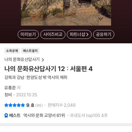
미리보기
사이즈비교
파트너샵
공유하기
소득공제
베스트셀러
나의 문화유산답사기
나의 문화유산답사기 12 : 서울편 4
강북과 강남: 한양도성 밖 역사의 체취
유홍준
저
창비
2022.10.25.
9.8
판매지수
2,046
96
베스트
역사와 문화 교양서
61위
국내도서 top100 4주