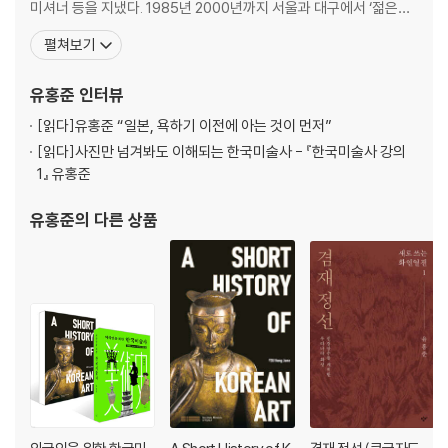
미셔너 등을 지냈다. 1985년 2000년까지 서울과 대구에서 ‘젊은이
를 위한 한국미술사’ 공개강좌를 십여 차례 갖고 ‘한국문화유산답사
펼쳐보기
선정릉: ‘범릉적’에게 도굴된 비운의 왕릉
회’ 대표를 맡았다. 영남대 교수 및 박물관장, 문화재청장, 한국학중
앙연구원 이사장을 역임했으며, 명지대 미술사학과 교수 정년퇴임
유홍준
인터뷰
선정릉이라는 왕릉 / 조선시대 왕릉의 유형 / 왕릉 호칭의 제안 / 유네스코
후 석좌교수로 있다. 평론집으로 『80년대 미술의 현장
세계유산, 조선왕릉 / 왕릉의 축조 과정 / 성종대왕 선릉 홍살문과 진입 공
[읽다]
유홍준 “일본, 욕하기 이전에 아는 것이 먼저”
간 / 정자각과 제향 공간 / 선릉의 능침 / 왕릉의 문신석과 무신석 / 정현왕
[읽다]
사진만 넘겨봐도 이해되는 한국미술사 - 『한국미술사 강의
후의 능 / 중종대왕 정릉 / 왜적들의 선정릉 도굴 / 범릉적을 잡아 보내라 /
1』 유홍준
탐적사와 쇄환사 / 조선통신사의 길
유홍준
의 다른 상품
봉은사: 절집의 큰 자산은 노스님과 노목
강남의 절집, 봉은사 / 영암 스님의 봉은사 사수 / 봉은사 일주문 / 천왕문
또는 진여문 / 부도밭의 청호 스님 공덕비 / 견성사에서 봉은사로 / 문정왕
후와 보우의 불교 중흥 / 보우 스님의 죽음에 대하여 / 임진왜란 이후 봉은
사 / 봉은사 대웅전의 삼존불상 / 선불당 / 상유현의 「추사방현기」 / 절필,
봉은사 〈판전〉 / 법정 스님의 『무소유』
겸재정선미술관과 허준박물관: 〈경교명승첩〉과 『동의보감』의 현장