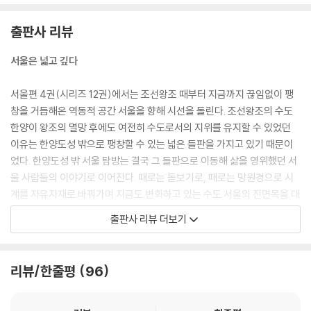
사카와 다쿠미의 무덤 / 민예의 선구자, 아사카와 형제 / 도산 안창호와 유
상규의 무덤 / 화가 이인성과 조각가 권진규의 무덤 / 송촌 지석영의 무덤 /
출판사 리뷰
지석영 선생의 집념 / 시인 김상용의 묘 / 삼학병의 묘 / 노고산 천골 취장
비 / 다시 중랑망우공간에서
서울은 넓고 깊다
서울편 4권(시리즈 12권)에서는 조선왕조 때부터 지금까지 끊임없이 팽
창을 거듭해온 역동적 공간 서울을 향해 시선을 돌린다. 조선왕조의 수도
한양이 왕조의 멸망 후에도 여전히 수도로서의 지위를 유지할 수 있었던
이유는 한양도성 밖으로 팽창할 수 있는 넓은 들판을 가지고 있기 때문이
었다. 한양도성 밖 서울 탐방는 결국 그 들판으로 이동해 삶을 영위했던 서
울 사람들의 이야기로 이어진다. 때로는 돋보기로, 때로는 망원경으로 시
계를 자유자재로 바꿔가며 지금도 변화하고 있는 수도 서울의 진면목을 대
가의 솜씨로 전한다.
출판사 리뷰 더보기
성북동은 우리 근현대 문화사에서 핵심적인 현장이다. 저자는 조선시대 성
북둔에서 시작된 이 마을 유래를 훑어보며 그 가치를 되새긴다. 천을 표백
리뷰/한줄평
96
하던 마전 일로 생업을 삼은 주민들이 이곳에 복숭아나무를 심으면서 해마
다 봄이면 꽃이 만발하는 유람지가 되었다. 이런 아름다움을 만끽하기 위
해 여러 문인, 예술가들이 이곳을 찾았다. 이태준, 김용준, 김환기, 박태원,