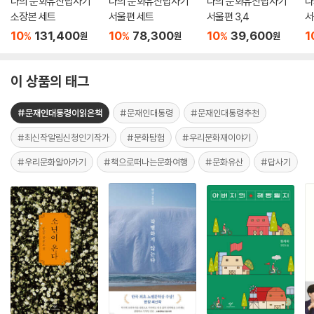
나의 문화유산답사기
나의 문화유산답사기
나의 문화유산답사기
나
소장본 세트
서울편 세트
서울편 3,4
서
10
131,400
10
78,300
10
39,600
1
%
%
%
원
원
원
이 상품의 태그
#문재인대통령이읽은책
#문재인대통령
#문재인대통령추천
#최신작알림신청인기작가
#문화탐험
#우리문화재이야기
#우리문화알아가기
#책으로떠나는문화여행
#문화유산
#답사기