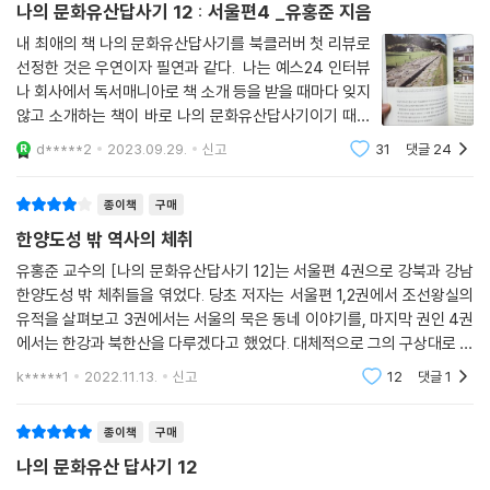
나의 문화유산답사기 12 : 서울편4 _유홍준 지음
중랑구 망우동의 망우역사문화공원 답사는 근현대 역사문화 인물들의 넋
내 최애의 책 나의 문화유산답사기를 북클러버 첫 리뷰로
을 찾아가는 코스다. 저자는 유관순 열사의 합장묘에서 시작해 시인 박인
선정한 것은 우연이자 필연과 같다. 나는 예스24 인터뷰
환, 화가 이중섭, 죽산 조봉암, 만해 한용운, 위창 오세창, 소파 방정환, 도
나 회사에서 독서매니아로 책 소개 등을 받을 때마다 잊지
산 안창호 등 10여 명의 위인들을 찾아뵙고 그들의 일생을 되새긴다. 하나
않고 소개하는 책이 바로 나의 문화유산답사기이기 때문
같이 우리 민족운동과 예술, 학문, 정치에서 중요한 역할을 한 인물들이라
이다. 왜 이 책을 최애의 책으로 꼽는가? "진정한 국제인
d*****2
2023.09.29.
신고
31
댓글
24
이란 단순이 언어를 잘 하는 사람이 아닌 자신이 태어난
감회가 큰 답사처다. 한때 ‘망우리 공동묘지’로 불리며 기피 대상이기만 했
곳의 문화와 역사를 이해하고, 그 위에
던 이곳이 역사문화공원으로 재탄생하는 과정은 우리의 문화유산 인식의
종이책
구매
성장을 보여주는 사례다.
한양도성 밖 역사의 체취
‘서울토박이’ 유홍준의 체험적 답사기
유홍준 교수의 [나의 문화유산답사기 12]는 서울편 4권으로 강북과 강남
한양도성 밖 체취들을 엮었다. 당초 저자는 서울편 1,2권에서 조선왕실의
유적을 살펴보고 3권에서는 서울의 묵은 동네 이야기를, 마지막 권인 4권
저자는 과거의 사건을 탐사하는 ‘고고학(考古學)’의 방법을 오늘날에 적
에서는 한강과 북한산을 다루겠다고 했었다. 대체적으로 그의 구상대로 답
용하는 ‘고현학(考現學)’의 방식으로 이번 책을 썼다고 말한다. 고고학자
사가 이루어졌지만 한강 유역의 이야기가 빠져 조금은 아쉬움이 남는다. 4
들이 유물과 유적을 통해 과거를 재구성하듯 오늘날 남겨진 흔적들을 되짚
k*****1
2022.11.13.
신고
12
댓글
1
권에서 그가 답사
어 서울이 이루어진 과정을 탐구하고 증언했다는 의미다. 그렇기에 이번
답사기는 유력자들이 생산한 문화유산을 소개하는 데 그치지 않고, 마을을
종이책
구매
만들고 거기서 살아간 도시인들의 이야기와 저자의 개인적 증언까지 풍부
나의 문화유산 답사기 12
하게 담은 ‘체험적 답사기’로 쓰였다. 삶의 터전 서울의 이야기를 동시대의