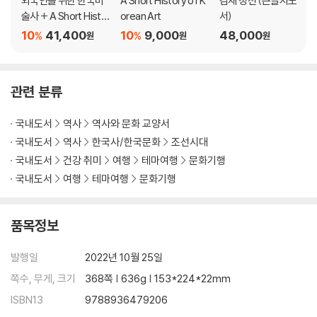
외국인을 위한 한국미
A Short History of K
겸재 정선 (큰글자도
술사 + A Short Histo
orean Art
서)
강서구 가양동의 두 박물관 / 양천현아 터가 강서구에 있는 이유 / 양천현
ry of Korean Art 세트
10
41,400
10
9,000
48,000
%
%
원
원
원
아 / 양천향교 / 겸재정선미술관 / 진경문화체험실 / 겸재 〈경교명승첩〉의
〈양천십경도〉 / 한강변의 풍경과 압구정 / 궁산의 소악루 / 소악루 주인 소
와 이유 / 공암 / 허가바위 / 허준박물관 / 유네스코 세계기록유산 『동의보
관련 분류
감』 / 구암 허준의 의관 시절 / 『동의보감』 편찬 과정 / 박물관 인생
국내도서
역사
역사와 문화 교양서
망우리 별곡 1: 공동묘지에서 역사문화공원으로
국내도서
역사
한국사/한국문화
조선시대
망우리 공동묘지 / 망우리 공동묘지 조성 과정 / 반 고흐 무덤과 위창 오세
국내도서
건강 취미
여행
테마여행
문화기행
창 무덤 / 공동묘지에서 망우리공원으로 / 중랑망우공간 / 이태원 공동묘
국내도서
여행
테마여행
문화기행
지 무연분묘와 유관순 / 시인 박인환의 묘 / 이중섭의 무덤 / 국민강령탑과
중랑전망대 / 설산 장덕수와 난석 박은혜의 무덤 / 죽산 조봉암의 무덤 / 아
품목정보
차산 보루
발행일
2022년 10월 25일
망우리 별곡 2: 역사문화 인물들의 넋을 찾아가는 길
쪽수, 무게, 크기
368쪽 | 636g | 153*224*22mm
장례 풍습 / 만해 한용운의 무덤 / 호암 문일평의 무덤 / 위창 오세창의 무
ISBN13
9788936479206
덤 / 소파 방정환의 무덤 / 방정환과 어린이날 / 국회부의장 이영준 묘 / 아