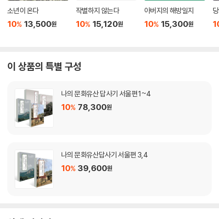
소년이 온다
작별하지 않는다
아버지의 해방일지
당
10
13,500
10
15,120
10
15,300
1
%
%
%
원
원
원
이 상품의 특별 구성
나의 문화유산 답사기 서울편 1~4
10
78,300
%
원
나의 문화유산답사기 서울편 3,4
10
39,600
%
원