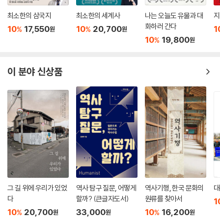
최소한의 삼국지
최소한의 세계사
나는 오늘도 유물과 대
지
화하러 간다
10
17,550
10
20,700
1
%
%
원
원
10
19,800
%
원
이 분야 신상품
그 길 위에 우리가 있었
역사 탐구 질문, 어떻게
역사기행, 한국 문화의
대
다
할까? (큰글자도서)
원류를 찾아서
1
10
20,700
33,000
10
16,200
%
%
원
원
원