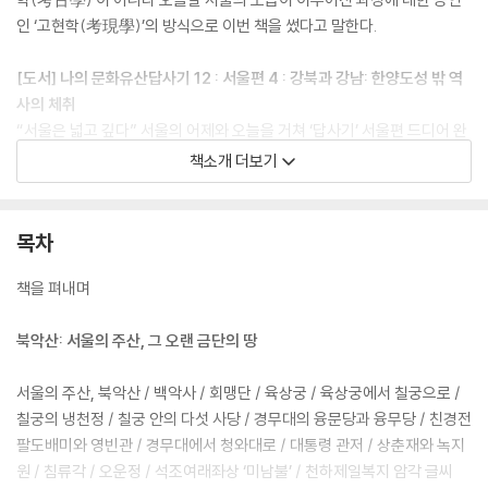
인 ‘고현학(考現學)’의 방식으로 이번 책을 썼다고 말한다.
[도서] 나의 문화유산답사기 12 : 서울편 4 : 강북과 강남: 한양도성 밖 역
사의 체취
“서울은 넓고 깊다” 서울의 어제와 오늘을 거쳐 ‘답사기’ 서울편 드디어 완
간! 유홍준의『나의 문화유산답사기』서울편이 드디어 완간됐다. 11권에서
책소개 더보기
사대문 안동네에 스며든 서울의 근현대사를 돌아보았다면『나의 문화유산
답사기』12권[서울편]제4권 ‘한양도성 밖 역사의 체취’ 편에서는 조선왕조
때부터 지금까지 끊임없이 팽창을 거듭해온 역동적 공간으로서의 서울, 강
목차
남과 강북을 아우르는 2억 평 ‘넓은 서울’을 향해 시선을 돌린다. 조선왕조
의 수도 한양이 왕조의 멸망 후에도 여전히 수도로서의 지위를 유지할 수
책을 펴내며
있었던 이유는 한양도성 밖으로 팽창할 수 있는 넓은 들판을 가지고 있기
때문이었던바, ‘넓고 깊은 서울’ 탐사는 결국 그 들판으로 대이동해 삶을 영
북악산: 서울의 주산, 그 오랜 금단의 땅
위했던 서울 사람들의 이야기로 이어진다. 이번 책에서 저자는 서울의 팽
창 과정에서 생겨난 역사문화의 현장을 찾는다. 성북동, 선정릉, 봉은사(강
서울의 주산, 북악산 / 백악사 / 회맹단 / 육상궁 / 육상궁에서 칠궁으로 /
남), 가양동, 망우리 등이 바로 그곳이다.
칠궁의 냉천정 / 칠궁 안의 다섯 사당 / 경무대의 융문당과 융무당 / 친경전
팔도배미와 영빈관 / 경무대에서 청와대로 / 대통령 관저 / 상춘재와 녹지
원 / 침류각 / 오운정 / 석조여래좌상 ‘미남불’ / 천하제일복지 암각 글씨