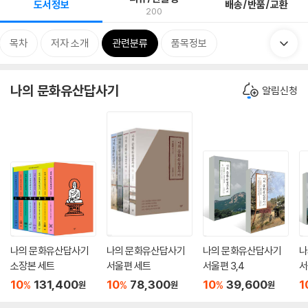
도서정보
배송/반품/교환
200
목차
저자 소개
관련분류
품목정보
나의 문화유산답사기
알림신청
나의 문화유산답사기
나의 문화유산답사기
나의 문화유산답사기
나
소장본 세트
서울편 세트
서울편 3,4
서
10
131,400
10
78,300
10
39,600
1
%
%
%
원
원
원