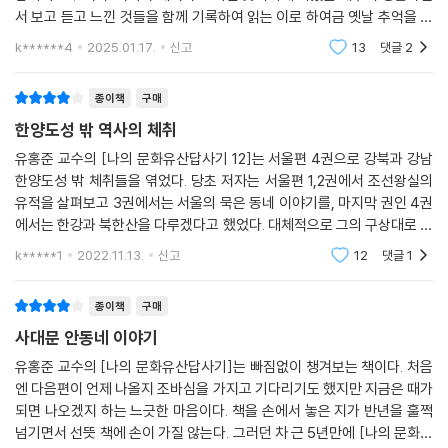
인사동2: 민예사랑과 현대미술의 거리
서 보고 듣고 느낀 것들을 함께 기록하여 읽는 이로 하여금 옛날 추억을 더
듬는 것 같은 생각을 하게 한다. 한양의 진산인 북악산을 시작으로 경복궁
k******4
2025.01.17.
신고
13
댓글
2
인사동의 미래유산 / 통인가게 이야기 / 인사동의 고미술상과 민예품 가게
의 서쪽 지역인
/ 아자방, 고금당, 시산방 / 화랑가의 형성과 현대화랑 / 명동화랑 김문호 /
종이책
구매
전시회 풍년 / 1970년대 인사동의 묵향 / 미술 붐 시대의 화랑가 / 금당 살
인 사건 / 1980년대 대여 전시장의 등장 / ‘그림마당 민’의 탄생 / 오늘날의
한양도성 밖 역사의 체취
인사동 화랑가
유홍준 교수의 [나의 문화유산답사기 12]는 서울편 4권으로 강북과 강남
한양도성 밖 체취들을 엮었다. 당초 저자는 서울편 1,2권에서 조선왕실의
인사동3: 인사동을 사랑한 사람들
유적을 살펴보고 3권에서는 서울의 묵은 동네 이야기를, 마지막 권인 4권
에서는 한강과 북한산을 다루겠다고 했었다. 대체적으로 그의 구상대로 답
사가 이루어졌지만 한강 유역의 이야기가 빠져 조금은 아쉬움이 남는다. 4
인사동길 북쪽의 르네쌍스 음악감상실 / 문화방송 사옥과 민정당사 / 인사
k*****1
2022.11.13.
신고
12
댓글
1
권에서 그가 답사
동의 한정식집 / 인사동의 오래된 밥집 / 부산식당 / 천상병 시인과 찻집 귀
천 / 문인들의 인사동 진출 / 카페 평화만들기 / 낙서, 이용악의 「그리움」 /
종이책
구매
카페 소설 / 인사동 밤안개, 여운 / 김욱과 조문호의 증언 / 쌈지길의 등장 /
사대문 안동네 이야기
인사동 만가
유홍준 교수의 [나의 문화유산답사기]는 빠짐없이 챙겨보는 책이다. 처음
엔 다음편이 언제 나올지 조바심을 가지고 기다리기도 했지만 지금은 때가
북한산: 북한산과 진흥왕 순수비
되면 나오겠지 하는 느긋한 마음이다. 책을 손에서 놓은 지가 반년을 훌쩍
넘기면서 선뜻 책에 손이 가질 않는다. 그러던 차 근 5년만에 [나의 문화유
북한산 / 북한산성의 문화유적 / 북한산의 사찰들 / 승가사 / 북한산 진흥