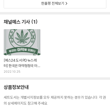
한줄평 전체보기
채널예스 기사
1
[예스24 도서 PD 뉴스레
터] 한국은 마약청정국 아닌
가요? - 『우리는 마약을 모
2022.10.25.
른다』 외
상품정보안내
세트도서는 개별서지정보를 모두 제공하지 못하는 경우가 있습니다. 각 권
의 상세페이지도 참고해 주세요.