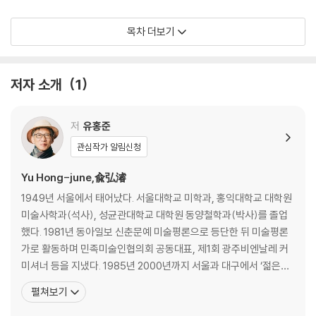
서촌: 내 어린 시절 서촌 이야기
목차 더보기
서울토박이 / 서촌 / 서촌 효자로 / 어린 시절의 기억 / 통의동 / 백송나무,
창의궁, 월성위궁 / 자하문로 / 형제상회와 통인시장 / 자교교회와 자수교
저자 소개
1
/ 신교와 국립서울맹학교·농학교 / 청운초등학교 시절 / 청풍계 / 청송당,
대은암, 도화동 / 유란동의 겸재 정선 / 백운동
저
유홍준
인왕산: 인왕산 계곡의 옛 모습을 복원하며
관심작가 알림신청
세종마루 정자와 오거리 / 수성동으로 가는 길 / 수성동 / 치마바위 / 병풍
Yu Hong-june,兪弘濬
바위의 글씨 / 옥류동 / 겸재의 〈삼승정도〉 / 옥인동의 여러 궁들 / 인곡정
1949년 서울에서 태어났다. 서울대학교 미학과, 홍익대학교 대학원
사와 육청헌 / 천수경의 송석원 / 윤덕영의 벽수산장 / 언커크(UNCURK)
미술사학과(석사), 성균관대학교 대학원 동양철학과(박사)를 졸업
/ 벽수산장과 박노수미술관 / 세종마루 정자에서 / 이상과 구본웅 / 필운대
했다. 1981년 동아일보 신춘문예 미술평론으로 등단한 뒤 미술평론
/ 필운대 풍류 / 내 가슴속의 인왕산
가로 활동하며 민족미술인협의회 공동대표, 제1회 광주비엔날레 커
미셔너 등을 지냈다. 1985년 2000년까지 서울과 대구에서 ‘젊은이
북촌: 북촌 만보(漫步)
를 위한 한국미술사’ 공개강좌를 십여 차례 갖고 ‘한국문화유산답사
펼쳐보기
회’ 대표를 맡았다. 영남대 교수 및 박물관장, 문화재청장, 한국학중
북촌 8경 / 재동 백송 / 박규수 대감 집터 / 갑신정변과 이곳의 변화 / 재동