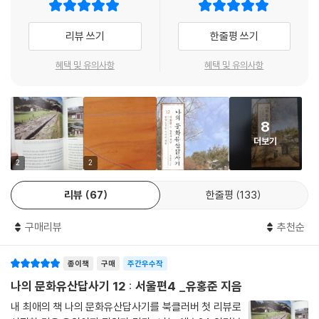
북악산: 서울의 주산, 그 오랜 금단의 땅
리뷰 쓰기
한줄평 쓰기
서울의 주산, 북악산 / 백악사 / 회맹단 / 육상궁 / 육상궁에서 칠궁으로 /
칠궁의 냉천정 / 칠궁 안의 다섯 사당 / 경무대의 융문당과 융무당 / 친경전
혜택 및 유의사항
혜택 및 유의사항
팔도배미와 영빈관 / 경무대에서 청와대로 / 대통령 관저 / 상춘재와 녹지
원 / 침류각 / 오운정 / 석조여래좌상 ‘미남불’ / 천하제일복지 암각 글씨
8
서촌: 내 어린 시절 서촌 이야기
더보기
서울토박이 / 서촌 / 서촌 효자로 / 어린 시절의 기억 / 통의동 / 백송나무,
2
2
창의궁, 월성위궁 / 자하문로 / 형제상회와 통인시장 / 자교교회와 자수교
리뷰
67
한줄평
133
/ 신교와 국립서울맹학교·농학교 / 청운초등학교 시절 / 청풍계 / 청송당,
대은암, 도화동 / 유란동의 겸재 정선 / 백운동
구매리뷰
추천순
인왕산: 인왕산 계곡의 옛 모습을 복원하며
종이책
구매
주간우수작
세종마루 정자와 오거리 / 수성동으로 가는 길 / 수성동 / 치마바위 / 병풍
나의 문화유산답사기 12 : 서울편4 _유홍준 지음
바위의 글씨 / 옥류동 / 겸재의 〈삼승정도〉 / 옥인동의 여러 궁들 / 인곡정
내 최애의 책 나의 문화유산답사기를 북클러버 첫 리뷰로
사와 육청헌 / 천수경의 송석원 / 윤덕영의 벽수산장 / 언커크(UNCURK)