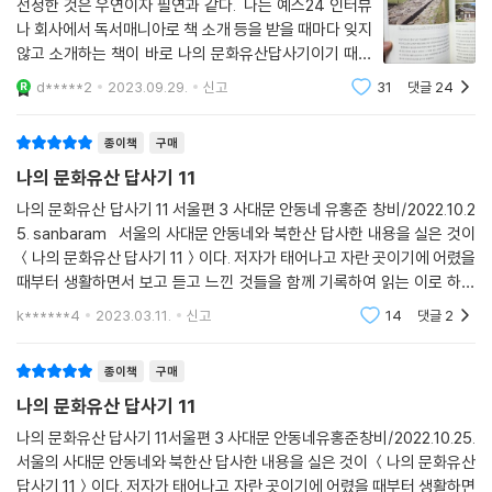
선정한 것은 우연이자 필연과 같다. 나는 예스24 인터뷰
/ 벽수산장과 박노수미술관 / 세종마루 정자에서 / 이상과 구본웅 / 필운대
나 회사에서 독서매니아로 책 소개 등을 받을 때마다 잊지
/ 필운대 풍류 / 내 가슴속의 인왕산
않고 소개하는 책이 바로 나의 문화유산답사기이기 때문
이다. 왜 이 책을 최애의 책으로 꼽는가? "진정한 국제인
d*****2
2023.09.29.
신고
31
댓글
24
이란 단순이 언어를 잘 하는 사람이 아닌 자신이 태어난
북촌: 북촌 만보(漫步)
곳의 문화와 역사를 이해하고, 그 위에
종이책
구매
북촌 8경 / 재동 백송 / 박규수 대감 집터 / 갑신정변과 이곳의 변화 / 재동
나의 문화유산 답사기 11
초등학교와 교동초등학교 / 『조선중앙일보』와 여운형 / 백인제 가옥 / 백
나의 문화유산 답사기 11 서울편 3 사대문 안동네 유홍준 창비/2022.10.2
인제의 백병원과 출판사 수선사 / 가회동성당 / 현상윤 집터 / 취운정 터와
5. sanbaram 서울의 사대문 안동네와 북한산 답사한 내용을 실은 것이
유길준의 『서유견문』 / 맹현의 맹사성 집터 / 「북촌: 열한 집의 오래된 기
＜나의 문화유산 답사기 11＞이다. 저자가 태어나고 자란 곳이기에 어렸을
억」의 맹현댁 / 개량형 한옥의 등장 / 가회동 31번지 / 건축왕 정세권
때부터 생활하면서 보고 듣고 느낀 것들을 함께 기록하여 읽는 이로 하여
금 옛날 추억을 더듬는 것 같은 생각을 하게 한다. 한양의 진산인 북악산을
인사동1: 고서점 거리의 책방비화
k******4
2023.03.11.
신고
14
댓글
2
시작으로
인사동이라는 곳 / 일제강점기 인사동의 탄생 / 태화관과 기미독립선언서
종이책
구매
/ 출판사와 서점의 등장 / 백두용과 전형필의 한남서림 / 이겸로의 통문관
나의 문화유산 답사기 11
/ 해방공간과 한국전쟁 후 인사동 서점 / 1960년대의 인사동 고서점 / 고
나의 문화유산 답사기 11서울편 3 사대문 안동네유홍준창비/2022.10.25.
서점과 헌책방 / 인사동 서점의 단골손님들 / 나와 통문관
서울의 사대문 안동네와 북한산 답사한 내용을 실은 것이 ＜나의 문화유산
답사기 11＞이다. 저자가 태어나고 자란 곳이기에 어렸을 때부터 생활하면