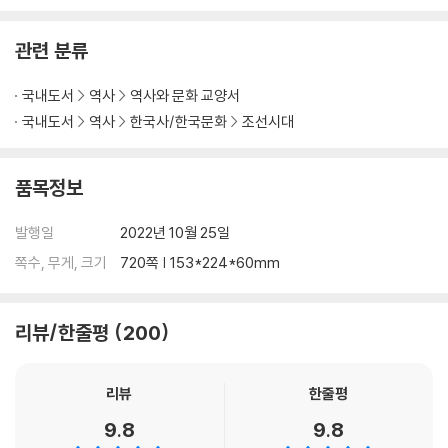
인사동 화랑가
관련 분류
인사동3: 인사동을 사랑한 사람들
국내도서
역사
역사와 문화 교양서
인사동길 북쪽의 르네쌍스 음악감상실 / 문화방송 사옥과 민정당사 / 인사
동의 한정식집 / 인사동의 오래된 밥집 / 부산식당 / 천상병 시인과 찻집 귀
국내도서
역사
한국사/한국문화
조선시대
천 / 문인들의 인사동 진출 / 카페 평화만들기 / 낙서, 이용악의 「그리움」 /
카페 소설 / 인사동 밤안개, 여운 / 김욱과 조문호의 증언 / 쌈지길의 등장 /
품목정보
인사동 만가
발행일
2022년 10월 25일
북한산: 북한산과 진흥왕 순수비
쪽수, 무게, 크기
720쪽 | 153*224*60mm
북한산 / 북한산성의 문화유적 / 북한산의 사찰들 / 승가사 / 북한산 진흥
왕 순수비 / 추사 김정희의 진흥왕 순수비 재발견 과정 / 추사 김정희의 「진
리뷰/한줄평
200
흥이비고」 / 황초령비와 마운령비 / 김노경 일행의 『삼각산 기행시축』 / 진
흥왕 순수비 복제비 제작 / 사라진 비석 지붕돌을 찾아라
리뷰
한줄평
책을 펴내며
9.8
9.8