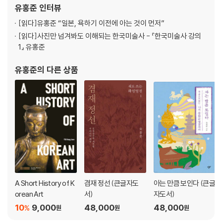
앙연구원 이사장을 역임했으며, 명지대 미술사학과 교수 정년퇴임
유홍준
인터뷰
초등학교와 교동초등학교 / 『조선중앙일보』와 여운형 / 백인제 가옥 / 백
후 석좌교수로 있다. 평론집으로 『80년대 미술의 현장
인제의 백병원과 출판사 수선사 / 가회동성당 / 현상윤 집터 / 취운정 터와
[읽다]
유홍준 “일본, 욕하기 이전에 아는 것이 먼저”
유길준의 『서유견문』 / 맹현의 맹사성 집터 / 「북촌: 열한 집의 오래된 기
[읽다]
사진만 넘겨봐도 이해되는 한국미술사 - 『한국미술사 강의
억」의 맹현댁 / 개량형 한옥의 등장 / 가회동 31번지 / 건축왕 정세권
1』 유홍준
인사동1: 고서점 거리의 책방비화
유홍준
의 다른 상품
인사동이라는 곳 / 일제강점기 인사동의 탄생 / 태화관과 기미독립선언서
/ 출판사와 서점의 등장 / 백두용과 전형필의 한남서림 / 이겸로의 통문관
/ 해방공간과 한국전쟁 후 인사동 서점 / 1960년대의 인사동 고서점 / 고
서점과 헌책방 / 인사동 서점의 단골손님들 / 나와 통문관
인사동2: 민예사랑과 현대미술의 거리
인사동의 미래유산 / 통인가게 이야기 / 인사동의 고미술상과 민예품 가게
A Short History of K
겸재 정선 (큰글자도
아는 만큼 보인다 (큰글
/ 아자방, 고금당, 시산방 / 화랑가의 형성과 현대화랑 / 명동화랑 김문호 /
orean Art
서)
자도서)
전시회 풍년 / 1970년대 인사동의 묵향 / 미술 붐 시대의 화랑가 / 금당 살
10
9,000
48,000
48,000
%
원
원
원
인 사건 / 1980년대 대여 전시장의 등장 / ‘그림마당 민’의 탄생 / 오늘날의