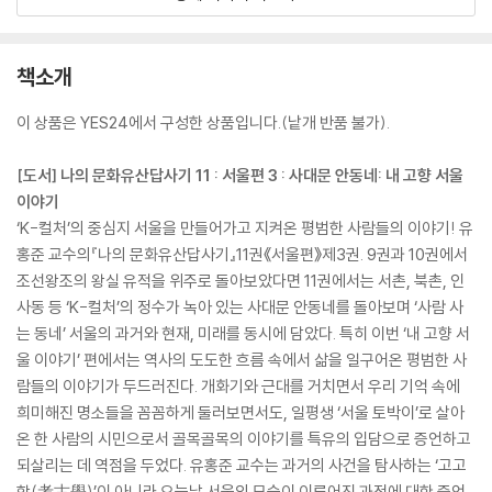
책소개
이 상품은 YES24에서 구성한 상품입니다.(낱개 반품 불가).
[도서] 나의 문화유산답사기 11 : 서울편 3 : 사대문 안동네: 내 고향 서울
이야기
‘K-컬처’의 중심지 서울을 만들어가고 지켜온 평범한 사람들의 이야기! 유
홍준 교수의『나의 문화유산답사기』11권《서울편》제3권. 9권과 10권에서
조선왕조의 왕실 유적을 위주로 돌아보았다면 11권에서는 서촌, 북촌, 인
사동 등 ‘K-컬처’의 정수가 녹아 있는 사대문 안동네를 돌아보며 ‘사람 사
는 동네’ 서울의 과거와 현재, 미래를 동시에 담았다. 특히 이번 ‘내 고향 서
울 이야기’ 편에서는 역사의 도도한 흐름 속에서 삶을 일구어온 평범한 사
람들의 이야기가 두드러진다. 개화기와 근대를 거치면서 우리 기억 속에
희미해진 명소들을 꼼꼼하게 둘러보면서도, 일평생 ‘서울 토박이’로 살아
온 한 사람의 시민으로서 골목골목의 이야기를 특유의 입담으로 증언하고
되살리는 데 역점을 두었다. 유홍준 교수는 과거의 사건을 탐사하는 ‘고고
학(考古學)’이 아니라 오늘날 서울의 모습이 이루어진 과정에 대한 증언