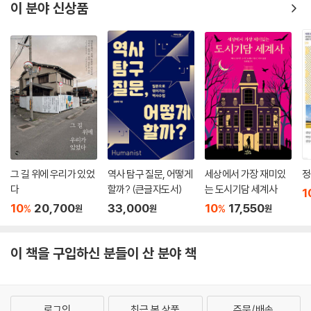
이 분야 신상품
그 길 위에 우리가 있었
역사 탐구 질문, 어떻게
세상에서 가장 재미있
정
다
할까? (큰글자도서)
는 도시기담 세계사
1
10
20,700
33,000
10
17,550
%
%
원
원
원
이 책을 구입하신 분들이 산 분야 책
로그인
최근 본 상품
주문/배송