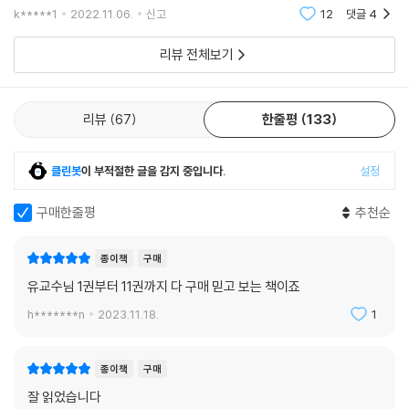
산답사기] 서울편을 대하니 아직까지는 나와 책과의 인연이 이어지고 있
왕 순수비 / 추사 김정희의 진흥왕 순수비 재발견 과정 / 추사 김정희의 「진
k*****1
2022.11.06.
신고
12
댓글
4
다는 생각이 든
흥이비고」 / 황초령비와 마운령비 / 김노경 일행의 『삼각산 기행시축』 / 진
리뷰 전체보기
흥왕 순수비 복제비 제작 / 사라진 비석 지붕돌을 찾아라
리뷰
67
한줄평
133
클린봇
이 부적절한 글을 감지 중입니다.
설정
구매한줄평
추천순
종이책
구매
유교수님 1권부터 11권까지 다 구매 믿고 보는 책이죠
h*******n
2023.11.18.
1
종이책
구매
잘 읽었습니다