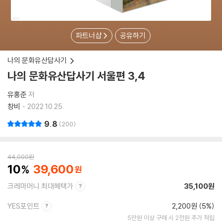
파트너샵
공유하기
나의 문화유산답사기
나의 문화유산답사기 서울편 3,4
유홍준
저
창비
2022.10.25.
9.8
200
44,000
원
10
39,600
크레마머니 최대혜택가
35,100원
YES포인트
2,200원 (5%)
5만원 이상 구매 시 2천원 추가 적립