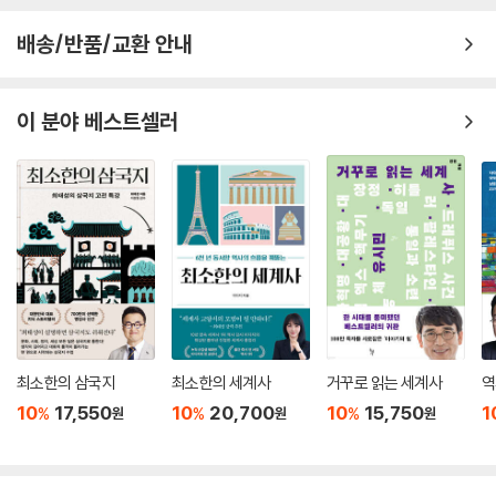
배송/반품/교환 안내
이 분야 베스트셀러
최소한의 삼국지
최소한의 세계사
거꾸로 읽는 세계사
역
10
17,550
10
20,700
10
15,750
1
%
%
%
원
원
원