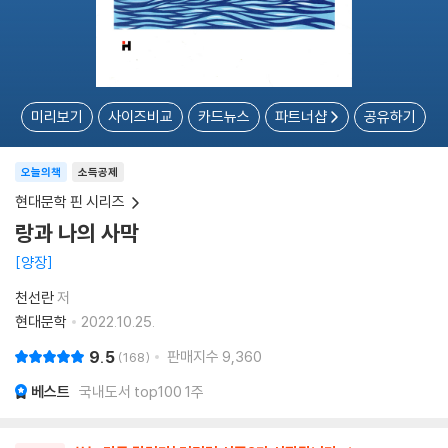
미리보기
사이즈비교
카드뉴스
파트너샵
공유하기
오늘의책
소득공제
현대문학 핀 시리즈
랑과 나의 사막
양장
천선란
저
현대문학
2022.10.25.
9.5
판매지수
9,360
168
베스트
국내도서 top100 1주