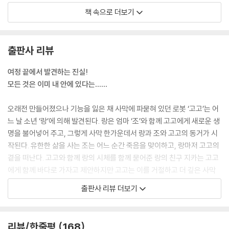
랑의 말에 나는 마음이 없다고 대답했고, 랑은 아니라고 고개를 저었다.
책 속으로 더보기
‘마음은 목적이야. 네 목적에 가장 빨리 닿으려고 애쓰는 게 마음이야.’
내게는 랑을 행복하게 해줘야 한다는 목적이 있다. 행복을 웃음과 편안함
과 숙면 정도로만 추측할 수 있으면서 감히 그런 목적을 가지고 있다. 고로
출판사 리뷰
마음에 드는 걸 가지라던 랑의 질문에 대한 옳은 선택은 내 목적을 이루기
위한 선택이었으면 된다는, 너무 뒤늦게 해결책을 찾았다. 조개껍질 두 개,
여정 끝에서 발견하는 진실!
전부 랑에게 주었으면 됐다.
모든 것은 이미 내 안에 있다는……
--- p.44
오래전 만들어졌으나 기능을 잃은 채 사막에 파묻혀 있던 로봇 ‘고고’는 어
나는 태어날 때부터 신성한 존재였고, 영문도 모른 채 사람들의 등에 몸에
느 날 소년 ‘랑’에 의해 발견된다. 랑은 엄마 ‘조’와 함께 고고에게 새로운 생
깃든 불씨를 제거하는 그림을 그리며 자랐어. 뭣도 모르는 어린애 한 마디
명을 불어넣어 주고, 그렇게 사막 한가운데서 랑과 조와 고고의 동거가 시
로 다음 목적지를 정했고, 내가 죽은 이들의 영혼을 사후세계에 안전히 안
작된다. 유한한 삶을 사는 조는 어느 순간 죽음을 맞이하고, 랑마저 고고의
내할 거라고 믿었지. 희망을 얻기 위해서. 나는 그 역할만 하면 됐어. 그래
곁을 떠난다. 고고와 함께 랑의 시체를 함께 묻어준 랑의 친구 지카는 고고
서 아무 말이나 자신 있게 던졌지. 힘이 된다면, 그래서 살아갈 수 있다면
에게 함께 바다로 가자고 제안하지만 고고는 이를 거절하고 더 깊은 사막
진실 따위 다 무슨 소용이겠어? 배도 부르지 않고 목도 축일 수 없는 그까
한가운데로 홀로 떠난다.
출판사 리뷰 더보기
짓 거. 여러 의미로 대단하지 않나? 인간이 망친 세상에서 살면서 인간을
믿는다는 게.”
태어나기 이전의 모든 기억이 삭제된 고고는 문득문득 자신의 과거가 궁금
--- p.70
하지만 혹여나 누군가를 해하기 위해 만들어진 존재가 아닐까 두렵기만 하
리뷰/한줄평
168