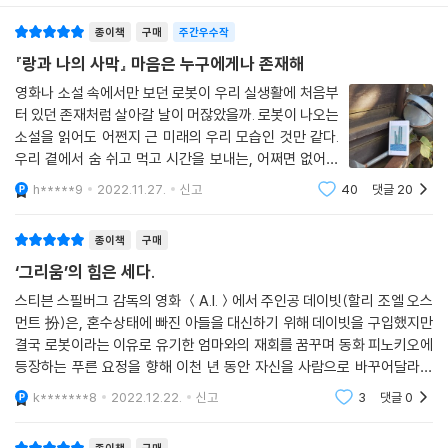
종이책
구매
주간우수작
“너도 이미 알고 있잖아
그게 그리움이라는 걸”
『랑과 나의 사막』 마음은 누구에게나 존재해
영화나 소설 속에서만 보던 로봇이 우리 실생활에 처음부
우리는 죽음뿐 아니라 망각, 시간, 혹은 단순히 현실이라는 지루한 이유로
터 있던 존재처럼 살아갈 날이 머잖았을까. 로봇이 나오는
소중한 많은 것들과 헤어지며 살아간다. 대부분의 경우 이별했다는 사실조
소설을 읽어도 어쩐지 근 미래의 우리 모습인 것만 같다.
차 깨닫지 못하고 애도의 기회는 당연히 가질 수 없다. 남을 해치지 않는 욕
우리 곁에서 숨 쉬고 먹고 시간을 보내는, 어쩌면 없어서
망을 위해 기꺼이 불멸을 희생하는 천선란의 주인공들은 그러나 최선을 다
는 안 될 단 하나의 친구인 것만 같다. 멸망한 세계, 사막
h*****9
2022.11.27.
신고
40
댓글
20
에서 함께 살던 인간, 랑이 죽었다. 다른 인간들보다 이른
해 여행을 마치고 애틋하게 성장한다. “수천 번 자신을 분해하고 조립”하
나이에, 랑의 엄마 조가 죽은 나
는 사춘기를 거쳐 “알 수 없는 세계”로 기꺼이 나아갔던 랑처럼, 만들어진
종이책
구매
지 몇천 년 만에 맞이하는 고고의 사춘기. 고고는 그만하라고 할 때까지, 아
‘그리움’의 힘은 세다.
니 그만하라는 말을 들었을 때에도 멈추지 않는 것이 인간의 마음이고 사
랑임을 이제 안다.
스티븐 스필버그 감독의 영화 ＜A.I.＞에서 주인공 데이빗(할리 조엘 오스
먼트 扮)은, 혼수상태에 빠진 아들을 대신하기 위해 데이빗을 구입했지만
-오정연, 「작품해설」 중에서
결국 로봇이라는 이유로 유기한 엄마와의 재회를 꿈꾸며 동화 피노키오에
등장하는 푸른 요정을 향해 이천 년 동안 자신을 사람으로 바꾸어달라는
작가의 말
기도를 드린다. 그러다 더 이상 지구에 존재하지 않게 된 인류를 대신해서
k*******8
2022.12.22.
신고
3
댓글
0
지구 생태계를
누군가 머물다 간 자리에 계속 물을 붓는 마음을, 그런 상태와 그런 사람과
그런 삶에 대해 생각하는 것이 저의 일이 아닌가 싶을 때가 있습니다. 그럴