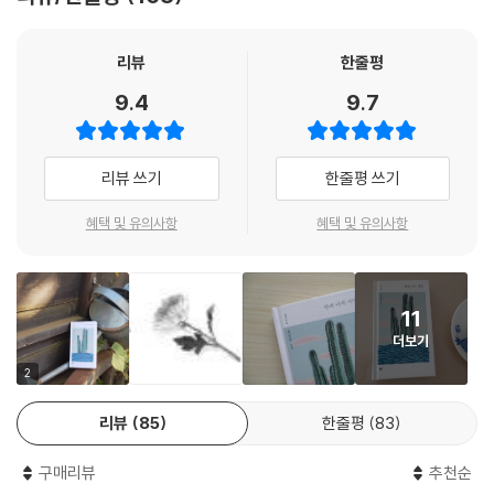
다. 고고는 홀로 떠난 길에서 인간과 로봇, 외계인을 차례로 만나며 동행을
“이제 너를 로봇으로, 나를 외계인으로 부를 인간이 우리 곁에 없어. 그렇
제안 받지만 거절한 채, 랑에게서 받은 것들을 성실히 복습하고 실행하며
게 구분 지어 부를 필요성도 사라졌고. 혹 마지막 남은 인간마저 사라졌다
자기만의 방식으로 랑을 애도한다. 그 가운데 반복적으로 떠오르는 알 수
리뷰
한줄평
고 생각해봐. 그럼 너는 누구를 흉내 내고 있는 거야? 어떤 감정을 모방하
없는 기억들이 회로 오작동에 의한 것이라 여겼지만, 고고는 그것이 무엇
9.4
9.7
는 거야? 인간은 사라졌고 너와 나만 남았다면.”
인지 곧 깨닫고 묵묵히 가고자 하는 곳으로 걸어간다.
“……그…… 내 것.”
“내 말, 무슨 말인지 알겠지?”
“단 하나였던 삶의 목적을 잃은 후에도 계속 살아가야 하는 것에 대한 이야
리뷰 쓰기
한줄평 쓰기
고개를 끄덕인다.
기입니다. 지구의 환경조차도 삶에 아무런 지장을 주지 않는 고고에게는
--- pp.133~134
랑이 세상의 전부였고, 랑이 고고에게 다음 목적을 만들어주지 않고 떠난
혜택 및 유의사항
혜택 및 유의사항
탓에 고고는 덩그러니 있습니다. 아무것도 하지 않는, 그대로 툭 놓인 상태
랑을 다시 만나면 이야기해주고 싶다. 내가 만난 사막에 대해. 너를 만나기
의 덩그러니. 그렇게 삶의 선택지가 랑 하나였던 고고는 결국 또다시 랑을
위해 걸어온 나의 사막에 대해. 그렇게 늙어가는 랑의 곁에서, 조금씩 망가
자신의 유일한 목적으로 둡니다. 그렇게 여정을 떠난 고고에게 랑이 아닌,
져 가는 내 몸으로 이야기하겠지. 나쁘지 않다고 생각한다. 비로소 랑과 시
11
고고의 목적을 만들어주고 싶었습니다.”(-천선란, 「작가의 말」 중에서)
간이 맞는 것 같다는 착각을 한다. 이번에는 너와 함께 늙어갈 수 있겠다는
더보기
헛된 희망을 품고 랑을 떠올리며, 더 깊은 어둠으로 내려간다.
삶의 목적을 잃고 떠난 메마른 사막에서도 새로운 사람을 만나고 무언가를
2
간절하게.
나누고 희망을 보는 과정을 통해, 상실된 우리의 마음의 여정도 이러했으
리뷰
85
한줄평
83
--- p.144
면 좋겠다는 작가의 바람이 담긴 이번 소설은 무한한 우주의 선상에서 혹
은 영생에 가까운 삶을 사는 로봇의 시선에서 본 인간에 대한 그리움으로
구매리뷰
추천순
가득한 소설이다.