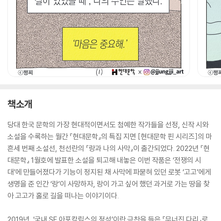
책소개
당대 한국 문학의 가장 현대적이면서도 첨예한 작가들을 선정, 신작 시와
소설을 수록하는 월간 『현대문학』의 특집 지면 [현대문학 핀 시리즈]의 마
흔세 번째 소설선, 천선란의 『랑과 나의 사막』이 출간되었다. 2022년 『현
대문학』 1월호에 발표한 소설을 퇴고해 내놓은 이번 작품은 ‘전쟁의 시
대’에 만들어졌다가 기능이 정지된 채 사막에 파묻혀 있던 로봇 ‘고고’에게
생명을 준 인간 ‘랑’이 사망하자, 랑이 가고 싶어 했던 과거로 가는 땅을 찾
아 고고가 홀로 길을 떠나는 이야기이다.
2019년, ‘국내 SF 아포칼립스의 정석’이란 극찬을 들은 『무너진 다리』로