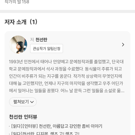
에는 장벽이 있다고들 말한다. 천선란의 소설 역시 무수한 로봇이 등장하
작가의 말 158
고, 외계인이 등장하고, 배경 또한 낯설지만 기존의 선입견을 넘어선 결과
를 내고 있다. 이상하리만치 그의 소설은 잘 읽히고, 게다 뭉클하다.
저자 소개
1
저
천선란
관심작가 알림신청
1993년 인천에서 태어나 안양예고 문예창작과를 졸업했고, 단국대
학교 문예창작과에서 석사 과정을 수료했다. 동식물이 주류가 되고
인간이 비주류가 되는 지구를 꿈꾼다. 작가적 상상력이 무엇인지에
대해 늘 고민했지만, 언제나 지구의 마지막을 생각했고 우주 어딘가
에서 일어나는 일들을 꿈꿨다. 어느 날 문득 그런 일들을 소설로 옮겨
놔야겠다고 생각했다. 대부분의 시간 늘 상상하고, 늘 무언가를 쓰고
펼쳐보기
있다. 2019년 장편소설 『무너진 다리』를 발표하며 작품활동을 시작
했다. 소설집 『어떤 물질의 사랑』 『노랜드』, 장편소설 『천 개의 파랑』
천선란
인터뷰
『밤에 찾아오는 구원자』 『나인』, 중편소설 『랑
[읽다]
[인터뷰] 천선란, 아름답고 강인한 좀비 이야기
[읽다]
천선란, 디지몬, 렛츠 고! 렛츠 고!