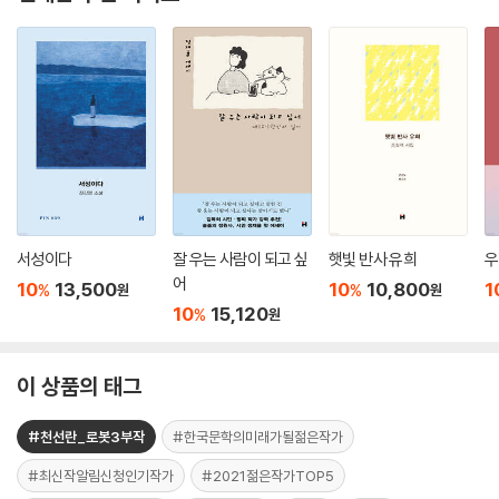
서성이다
잘 우는 사람이 되고 싶
햇빛 반사 유희
우
어
10
13,500
10
10,800
1
%
%
원
원
10
15,120
%
원
이 상품의 태그
#천선란_로봇3부작
#한국문학의미래가될젊은작가
#최신작알림신청인기작가
#2021젊은작가TOP5