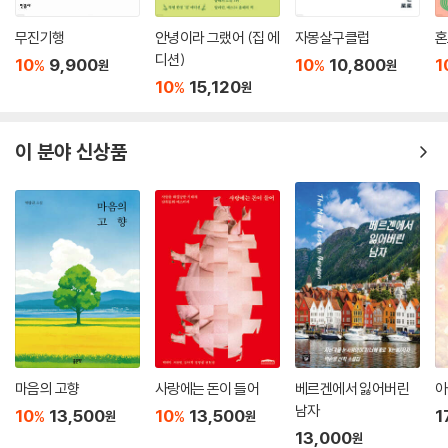
무진기행
안녕이라 그랬어 (집 에
자몽살구클럽
혼
디션)
10
9,900
10
10,800
1
%
%
원
원
10
15,120
%
원
이 분야 신상품
마음의 고향
사랑에는 돈이 들어
베르겐에서 잃어버린
아
남자
10
13,500
10
13,500
1
%
%
원
원
13,000
원