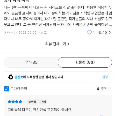
인전을 시작으로 갤러리 현대, 서울시립미술관, 상하이미술관 등 국내외
에서 개인전과 단체전에 참가했다. 자신만의 정원을 구축하고, 현실과 판
나는 현대문학에서 나오는 핀 시리즈를 정말 좋아한다. 처음엔 적당한 두
께와 낄끔한 표지에 끌려서 내가 좋아하는 작가님들의 책만 구입했는데 읽
타지 사이의 간극을 극대화시키며 거칠게 날이 선 나무와 신비롭고 낯선
다보니 너무 좋아서 이제는 내가 잘 몰랐던 작가님들의 시나 소설도 읽고
형상의 동식물이 뒤섞인 서정적 조형세계를 구축하며 활발하게 활동하고
모으고 있다. 그 중 천선란 작가님의 랑과 나의 사막은 기존에 좋아하던 작
있다.
가님의 소설을 구매한 것! 원래 sf 문학을 즐겨 읽지 않던 나의 편견을 부
i*****t
2023.09.05.
신고
1
댓글
0
숴준 작가님 중
리뷰 전체보기
리뷰
85
한줄평
83
클린봇
이 부적절한 글을 감지 중입니다.
설정
구매한줄평
추천순
종이책
구매
그리움을 다루는 천선란식 표현들이 좋네요