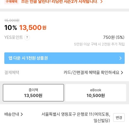
쓰는 만큼 달린다! 리딩런 시즌2가 시작됩니다.
구매혜택
15,000
원
10
13,500
YES포인트
750원 (5%)
5만원 이상 구매 시 2천원 추가 적립
앱 다운 시 1천원 상품권
결제혜택
카드/간편결제 혜택을 확인하세요
종이책
eBook
13,500
원
10,500
원
배송안내
서울특별시 영등포구 은행로 11(여의도동,
변경
일신빌딩)