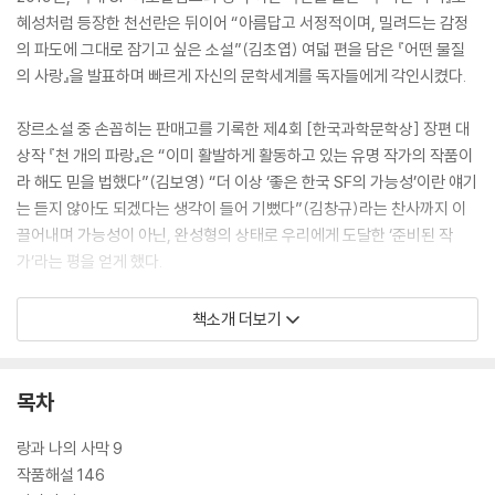
혜성처럼 등장한 천선란은 뒤이어 “아름답고 서정적이며, 밀려드는 감정
의 파도에 그대로 잠기고 싶은 소설”(김초엽) 여덟 편을 담은 『어떤 물질
의 사랑』을 발표하며 빠르게 자신의 문학세계를 독자들에게 각인시켰다.
장르소설 중 손꼽히는 판매고를 기록한 제4회 [한국과학문학상] 장편 대
상작 『천 개의 파랑』은 “이미 활발하게 활동하고 있는 유명 작가의 작품이
라 해도 믿을 법했다”(김보영) “더 이상 ‘좋은 한국 SF의 가능성’이란 얘기
는 듣지 않아도 되겠다는 생각이 들어 기뻤다”(김창규)라는 찬사까지 이
끌어내며 가능성이 아닌, 완성형의 상태로 우리에게 도달한 ‘준비된 작
가’라는 평을 얻게 했다.
천선란의 활발한 횡보는 여기서 그치지 않고 『밤에 찾아오는 구원자』 『나
책소개 더보기
인』 『노랜드』에까지 계속 됐고, 이제는 더 이상 장르소설의 자장 안에서만
논해지는 것을 거부한 채, 자신의 문학 스펙트럼을 확장시키며 폭넓은 독
자들에게 사랑받는 전무후무한 작가가 되었다.
목차
흔히들 SF 소설은 인간을 위협하는 로봇과 외계인이 등장하고, 우주 세계
랑과 나의 사막 9
어딘가가 배경이고, 다루는 세계관마저 낯설어 순문학 독자들이 읽어내기
작품해설 146