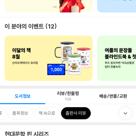
이 분야의 이벤트
12
리뷰/한줄평
도서정보
배송/반품/교환
168
류
품목정보
책 속으로
출판사 리뷰
현대문학 핀 시리즈