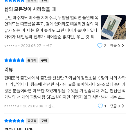
종이책
구매
때면 가끔 잊어도 땅이 메마르지 않게 비가 내릴 것이고, 심심하지 않게 새
삶의 모든것이 사라졌을 때
가 앉았다 갈 것이며 잠시 눈을 돌린 사이 잎이 움틀 수도 있다는 말을 가장
눈만 마주쳐도 미소를 지어주고, 두팔을 벌리면 품안에 쏙
먼저 그 마음에 해주고 싶었습니다. 고고의 여정이 너무 길고 지난하지 않
안겨드는 따뜻함을 주고, 곁에 없더라도 떠올리면 삶의 이
게 그리고 싶었습니다. 고고는 삶의 목적을 잃고 떠나지만 메마른 사막에
유가 되는 이. 나는 운이 좋게도 그런 아이가 둘이나 있다.
서도 새로운 사람을 만나고 무언가를 나누고 희망을 봅니다. 상실된 마음
아이가 내인생의 전부가 되어줄순 없지만, 우는 것 외에
의 여정도 이러했으면 좋겠다는 바람으로 짧은 여정을 엮어 보냅니다.
아무것도 할수없는 조그마한 생명체가 뱃속에서부터 열
v****e
2023.06.27.
신고
2
댓글
0
2022년 10월 선란 올림
달을 품고있다가 세상밖으로 꺼내어지는 그순간 나에겐,
상상도 해보지 못했던 아주아주
종이책
구매
현대문학 × 아티스트 이연미
리뷰
「현대문학 핀 시리즈」는 아티스트의 영혼이 깃든 표지 작업과 함께 하나의
현대문학 출판사에서 출간한 천선란 작가님의 장편소설 ＜랑과 나의 사막
특별한 예술작품으로 재구성된 독창적인 소설선, 즉 예술 선집이 되었다.
＞ 리뷰입니다. 평소에 천선란 작가님 글을 좋아하거나 SF소설에 흥미가
각 소설이 그 작품마다의 독특한 향기와 그윽한 예술적 매혹을 갖게 된 것
많은 분들이라면 이 또한 재밌게 읽을 수 있을 거 같습니다. 저는 천선란 작
은 바로 소설과 예술, 이 두 세계의 만남이 이루어낸 영혼의 조화로움 때문
가님의 천 개의 파랑처럼 SF소설이지만 어렵지 않고 사람 냄새 나는 소설
일 것이다.
을 좋아해서 이 소설 또한 너무 취향이었습니다. 랑과 숲, 자연들이 나오는
h*****9
2023.09.08.
신고
1
댓글
0
분위기가 천
이연미
종이책
구매
국민대 미술대학 회화과 및 동 대학원 회화과를 졸업했다. 도쿄갤러리 개
랑과 나의 사막