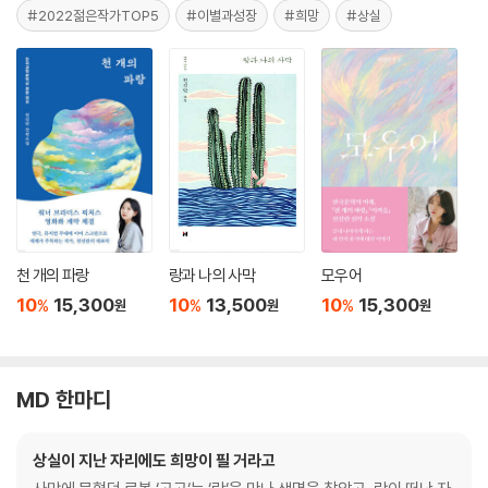
#2022젊은작가TOP5
#이별과성장
#희망
#상실
천 개의 파랑
랑과 나의 사막
모우어
10
15,300
10
13,500
10
15,300
%
%
%
원
원
원
MD 한마디
상실이 지난 자리에도 희망이 필 거라고