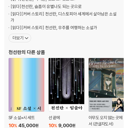
[읽다]
천선란, 슬픔이 유별나도 되는 곳으로
[읽다]
[커버 스토리] 천선란, 디스토피아 세계에서 살아남은 소설
가
[읽다]
[커버 스토리] 천선란, 우주를 여행하는 소설가
더보기
천선란
의 다른 상품
SF 소설×시 세트
선 끝에
아무도 오지 않는 곳에
서 (큰글자도서)
10
45,000
10
9,000
%
%
원
원