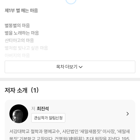
힌 우리 사회를 냉철하게 진단하고 우리 자신이 사회를 변화시킬 역량을
갖춰 역사의 주체로서 선도국으로 건너갈 소명을 다하자고 역설한다.
제1부 별 헤는 마음
별똥별의 마음
별을 노래하는 마음
산티아고의 마음
별처럼 빛나고 싶은 마음
아버지의 마음
어머니의 마음
목차 더보기
제2부 우주를 겨드랑이에 낀 채로
저자 소개
1
덕이 출렁출렁하게 드러나지 않은 채로
자신의 고유한 걸음걸이로
영감이 피어나는 순간에
저
최진석
모르는 곳으로 넘어가려고 발버둥 치면서
관심작가 알림신청
우주를 겨드랑이에 낀 채로
서강대학교 철학과 명예교수, 사단법인 ‘새말새몸짓’ 이사장, ‘새말새
제3부 신의 있는 사람
몸짓’ 기본학교 교장이다. 건명원(建明苑) 초대 원장을 지냈다. 195