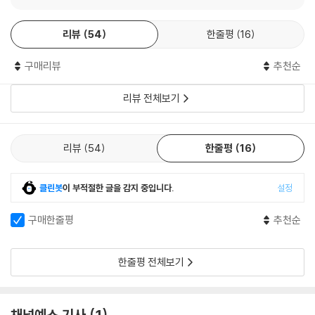
노자와 장자의 사상으로 바라본 우리 사회
칙을 무너뜨리는 일이다.
--- p.184
리뷰
54
한줄평
16
‘나’라는 존재에서 출발한 저자의 철학적 시선은 사회와 국가로 옮아간다.
저자는 우리 사회가 현상 유지와 앞선 나라의 이론과 시스템을 따라 하기
공동체의 평화를 말하면서 정작 나라의 힘을 키우는 데 소홀하다가는 그
구매리뷰
추천순
에 바쁜 나머지, 사회의 문제를 개인적인 일로 치환하고 문제를 해결하려
평화 한 조각도 자신의 땅 위에 세우지 못할 것이다. 나라를 걱정하면서 부
는 치열함이 부족했던 결과로 ‘종속’의 틀에 갇혀 버렸다고 진단한다. 그래
국강병을 말하기 어려워하는 사람은 다 가짜다.
리뷰 전체보기
서 우리는 철학을 공부할 때도 플라톤과 장자 등 철학자의 철학적 결과물
--- p.201
인 이론만을 답습한다. 하지만 저자는 이론만을 되새김질하는 철학은 진정
한 철학이 아니기에 거기서 벗어나 철학자의 철학적 방법론과 사유의 높이
공자는 인격을 완성하는 최고의 방법을 말해준다. “자기가 하기 싫은 것은
리뷰
54
한줄평
16
그 자체를 배워야 한다고 말한다.
남에게 시키지 말라.” 문제는 이 말을 듣고 실생활에서 정말로 자기가 하기
싫은 일을 남에게 시키지 않는가, 여부인데 대개는 시험지 답안에만 쓰고
저자가 가장 높은 사유의 단계라고 규정하는 철학을 하기 위해서는 먼저
클린봇
이 부적절한 글을 감지 중입니다.
설정
끝난다. 그것을 구체적인 생활로까지 끌고 나가는 사람을 만나기는 쉽지
‘질문’하고 익숙한 것에서 벗어나 ‘낯설게 보는’ 일부터 시작해야 하는 것이
않다.
구매한줄평
추천순
다. 뉴턴이 사과가 떨어지는 일상적인 사건 속에서 만유인력의 법칙을 발
--- p.223
견한 것은 ‘사과가 떨어진다’는 단순한 사건을 보고 ‘왜 그럴까?’라는 질문
과 호기심을 가졌기 때문이다. 저자는 “거의 모든 철학서에 ‘철학은 경이에
한줄평 전체보기
도가 철학을 좀 아는 사람들은 ‘무위’를 아무것도 하지 않거나 무슨 일이건
서 출발한다’라고 쓰여 있다. 그 말은 철학은 낯설게 하기에서 출발한다는
그냥 되어가는 대로 내버려두는 것으로 이해하고는 ‘착실한 보폭’을 하수
의미다”라고 적고 있다. 세상 만물에 대한 호기심에서 비롯된 경이로움, 바
의 것으로 치부해버린다. 지적인 게으름이다.
로 거기서 철학은 시작된다는 인식이다.
채널예스 기사
1