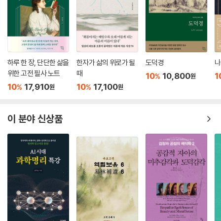
등에 올라 세상을 도모할 수 없다는 육고의 충언을 받아들여 경전을 공부
함으로써 새로운 비전을 가졌기에 가능했다고 한다. 새로운 세상은 그에
걸맞은 통치이념과 전략으로 대응해야 하는 것이다.
우리나라는 삼국시대부터 수많은 학인(學人)이 외국에 나가 선진 학문과
하루 한 장, 단단한 삶을
한자가 삶의 위로가 될
도덕경
나
문물을 배워왔다. 그럼에도 학문적으로나 문화적으로 우리 고유의 것을 거
위한 고전 필사 노트
때
10
10,800
1
%
원
의 갖지 못했다. 그것을 저자는 윤편의 일화를 들어 외국 문물의 껍데기만
10
17,910
10
17,100
%
%
원
원
을 들여왔을 뿐 윤편의 손에서 비롯된 수레바퀴를 만드는 그 기술을 배워
오지 못했기 때문이라고 설명한다. 학문적 성과나 결과만을 배울 뿐 과정
을 중시하지 않은 탓이다. 그래서 저자는 윤편의 수레바퀴를 넘어 윤편의
이 분야 신상품
손에서 비롯된 기술을 배우고 그것마저도 넘어서야 한다고 한다. 그것이
우리가 일류국가, 선도국가로 나아가고 철학적 사유의 높이를 가지는 길이
될 것이다.
저자는 중국의 혼란기였던 춘추전국시대에 세상을 바로잡기 위해 설파한
노자와 장자의 사상을 바탕으로 지금, 여기, 우리의 삶과 사회를 바꿔야 더
높은 단계로의 도약이 가능하다고 역설한다. 그리고 그것을 실천하는 것이
철학이 이론을 넘어 진정한 철학이라 부를 수 있는 ‘실천하는 철학’으로 거