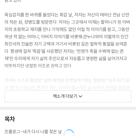
담고 있다.
육십갑자를 한 바퀴를 돌았다는 회갑 날, 저자는 자신이 태어난 전남 신안
의 작은 섬, 장병도를 방문한다. 저자는 그곳에서 이제는 할머니가 된 아버
지의 초등학교 제자를 만나 기억에도 없던 어릴 적 이야기를 듣고, 그동안
꺼낸 적 없는 어머니, 아버지 이야기를 비롯해 큰누나와의 이별까지 인간
최진석의 진솔한 자기 고백과 거기서 비롯된 깊은 철학적 통찰을 보여준
다. 평생에 걸쳐 ‘죽음’을 사유했던 저자는 ‘언젠가 죽을 수밖에 없는 존
재’인 우리에게 자기 삶의 주인으로서 자유롭고 영원한 삶을 살아가자고
따뜻하지만 냉철한 어조로 권하고 있다.
저자는 스스로 품었던 ‘삶의 목적은 무엇일까?’라는 질문에 “내가 자기 삶
의 ‘별’로서 빛나는 존재가 되는 것이자 찰나적인 삶 속에서 영원을 경험하
는 것이다”라고 답한다. ‘죽음’이라는 태생적 한계를 가진 ‘나’라는 인간 존
책소개 더보기
재가 한 마리 작은 물고기 곤(鯤)이 억겁의 축적을 통해 대붕(大鵬)으로
날아오르듯, 우주적 존재로서 자유롭고 영원한 비상을 꿈꾼 것이다. 저자
는 세계를 ‘지적 탐구의 대상’이 아닌 철학적 사유와 실천을 통한 직접적인
목차
변화를 추구하고 실현해야 할 장(場)으로 규정한다. 그래서 국민소득으로
는 이미 선진국 대열에 들어섰지만 다른 여러 면에서 중진국의 한계에 갇
프롤로그-내가 다시 나를 찾은 날