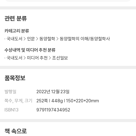
‘아큐(阿Q)’로 살지 않는 법
‘내 손’에 집중하는 법
무모해지는 법
관련 분류
종속을 넘는 법
곤(鯤)이 대붕(大鵬)이 되는 법
카테고리 분류
국내도서
인문
동양철학
동양철학의 이해/동양철학사
수상내역 및 미디어 추천 분류
국내도서
미디어 추천
조선일보
품목정보
발행일
2022년 12월 23일
쪽수, 무게, 크기
252쪽 | 448g | 150*220*20mm
ISBN13
9791197434952
책 속으로