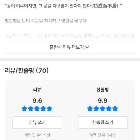
자기가 존재한다는 것을 스스로 확인하는 자는 그 순간에 영원을 함께 경
“공이 이루어지면, 그 공을 차고앉지 말아야 한다(功成而不居).”
험한다. 자기 존재의 자각, ‘순간’과 ‘영원’이 교차하는 성스러운 자리다.
--- p.107
별똥별을 보며 죽음을 자각하고 영원을 꿈꾸다
사람이 하늘과 땅 사이에서 한평생을 산다는 것은 책받침 두께 정도의 얇
고등학교 1학년, 고향 집 마당에 누워 하늘을 바라보던 저자는 별똥별이 떨
은 틈새를 천리마가 휙 지나가는 것과 같다. 홀연할 따름이다(人生天地
어지는 걸 보면서 불현듯 ‘내가 언젠가 죽을 수도 있다’을 사실을 자각한다.
출판사 리뷰 더보기
之間 若白駒之過隙 忽然而已, 『장자(莊子)』 「지북유(知北遊)」).
그것은 불혹이 넘도록 그를 따라다니던 죽음의 공포를 갖게 된 계기였다.
--- p.108
그 후 저자는 줄곧 죽음 너머의 ‘영원’을 갈구한다. 그 갈망 끝에서 ‘인간이
존재 자체로 우뚝 설 때 별처럼 빛날 수 있’음을 깨닫는다. ‘별똥별’에서 시
리뷰/한줄평
70
참된 인간(眞人), 즉 무엇인가 그려서 변화를 야기하는 인간, 창의적 인
작된 죽음에 대한 탐구는 저자를 철학으로 이끌었고 그의 철학과 삶의 토
간, 모험하고 도전하는 인간의 모습은 고요하다. 외부 세계를 소유적 시각
대가 되었다. 저자는 책의 앞머리에서 어머니와 아버지가 자기 삶의 정신
으로 제한하지 않으니 어디에 갇혀 있는지 알 수가 없다(是之謂眞人 其
적, 물질적 자양분이었음을 따뜻하면서도 애틋한 시선으로 돌아보고 어릴
리뷰
한줄평
容寂 … 與物有宜 而莫知其極).
적 한 조각 추억처럼 남은 큰누나의 죽음을 통해 삶과 죽음을 한 몸처럼 인
9.6
9.9
--- p.153
식하고 살아가고 있었음을 고백한다. 죽음으로 향하되 영원과 절대 자유를
꿈꾼 저자는 노장 철학의 무위자연과 곤(鯤)이 대붕(大鵬이 되는 적후지
지금 우리나라는 어떤 면에서는 한계에 갇혀 있고, 어떤 면에서는 혼란스
공(積厚之功)의 경지를 살아가기 위해서는 철저한 자기 성찰과 노력이
리뷰 쓰기
한줄평 쓰기
럽다. 우리 사회가 근본적으로 우선 해결해야 할 몇 가지 가운데 가장 시급
뒤따라야 한다고 말한다.
한 것은 신뢰의 회복이다. 지식인, 법관, 정치인, 식당 주인, 운전기사, 농
혜택 및 유의사항
혜택 및 유의사항
부, 어부 등등 사회 전반에 ‘신뢰’가 무너졌다. … 말을 지키지 않는 것은 원