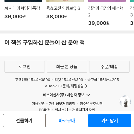
듭나는 것이고 그런 세상을 만드는 데 일조하는 것이 철학자인 저자가 자
신의 소명을 다하는 것이라 힘주어 말한다.
AI 시대 과학명리 특강
육효고전 역림보유 6
감정과 공감의 해석학
감
2
3
39,000
38,000
원
원
39,000
3
원
이 책을 구입하신 분들이 산 분야 책
로그인
최근 본 상품
주문/배송
고객센터 1544-3800
티켓 1544-6399
중고샵 1566-4295
eBook 1:1문의/채팅상담
예스이십사(주) 사업자 정보
이용약관
개인정보처리방침
청소년보호정책
PC버전
회사소개
거래처관계자께
도서홍보
광고
선물하기
바로구매
카트담기
Copyright © YES24 Corp. All Rights Reserved.
MATOM4