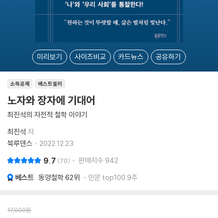
미리보기
사이즈비교
카드뉴스
공유하기
소득공제
베스트셀러
노자와 장자에 기대어
최진석의 자전적 철학 이야기
최진석
저
북루덴스
2022.12.23.
9.7
판매지수
942
70
베스트
동양철학
62위
인문 top100 9주
17,000
원