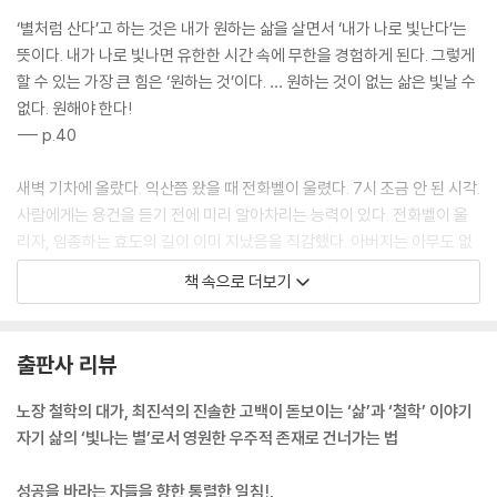
‘별처럼 산다’고 하는 것은 내가 원하는 삶을 살면서 ‘내가 나로 빛난다’는
뜻이다. 내가 나로 빛나면 유한한 시간 속에 무한을 경험하게 된다. 그렇게
할 수 있는 가장 큰 힘은 ‘원하는 것’이다. … 원하는 것이 없는 삶은 빛날 수
없다. 원해야 한다!
--- p.40
새벽 기차에 올랐다. 익산쯤 왔을 때 전화벨이 울렸다. 7시 조금 안 된 시각.
사람에게는 용건을 듣기 전에 미리 알아차리는 능력이 있다. 전화벨이 울
리자, 임종하는 효도의 길이 이미 지났음을 직감했다. 아버지는 아무도 없
는 병실에서 혼자, 자신이 스스로 죽음을 결정하셨다. “나 인자 그만 먹을
책 속으로 더보기
란다”라고 말씀하신 후, 8일간 아무것도 드시지 않았다. 그리고 가셨다.
--- p.55
출판사 리뷰
눈앞의 편리함을 위해 공공의 책임감을 포기하거나 불편을 감수하지 않으
려는 경박함이 있다. 이런 경박함을 버리고 불편함을 감당하며 인간으로서
노장 철학의 대가, 최진석의 진솔한 고백이 돋보이는 ‘삶’과 ‘철학’ 이야기
품격을 지키려고 노력하는 사람이 덕(德)이 있는 사람이다.
자기 삶의 ‘빛나는 별’로서 영원한 우주적 존재로 건너가는 법
--- p.72
성공을 바라는 자들을 향한 통렬한 일침!,