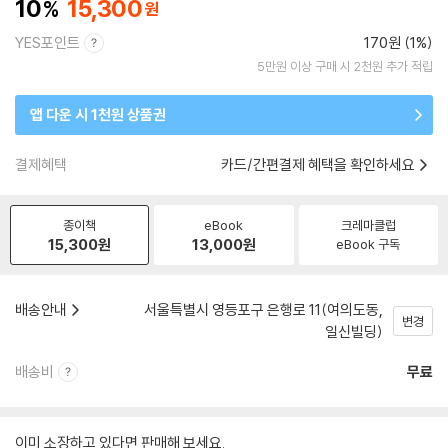
10
15,300
YES포인트
170원 (1%)
5만원 이상 구매 시 2천원 추가 적립
앱 다운 시 1천원 상품권
결제혜택
카드/간편결제 혜택을 확인하세요
종이책
eBook
크레마클럽
15,300
원
13,000
원
eBook 구독
배송안내
서울특별시 영등포구 은행로 11(여의도동,
변경
일신빌딩)
배송비
무료
이미 소장하고 있다면 판매해 보세요.