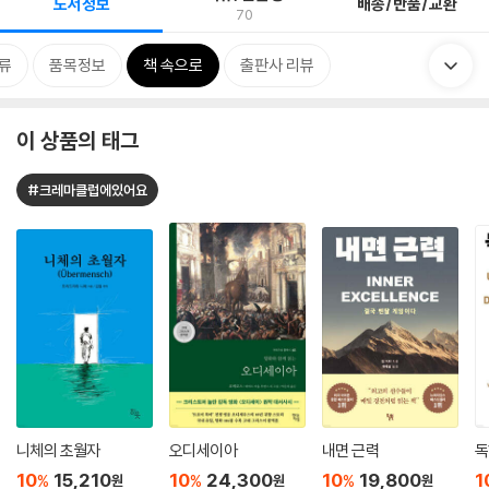
도서정보
배송/반품/교환
70
류
품목정보
책 속으로
출판사 리뷰
이 상품의 태그
#크레마클럽에있어요
니체의 초월자
오디세이아
내면 근력
독
10
15,210
10
24,300
10
19,800
1
%
%
%
원
원
원