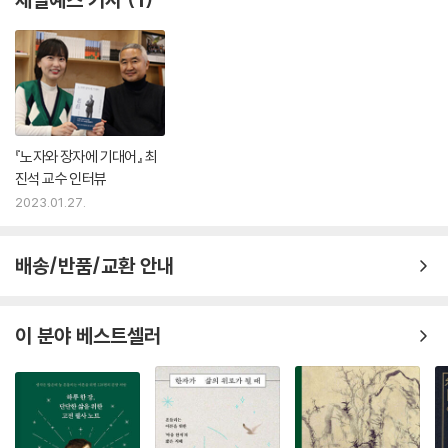
--- p.250
낯설게 보기 위한 단초인 ‘호기심’이라는 작은 불꽃이 피어날 때, 인간은 비
대붕은 조그맣던 곤이 엄청난 축적의 과정을 겪은 후, 몇천 리나 되는지도
로소 세상을 객관적으로 보게 되고 거기서 새로운 지식과 이론이 생겨나
모를 정도로 커지고 나서 된 영물(靈物)이라는 것이다. 매우 두터운 축적
세계를 전략적으로 다루게 된다. 낯설게 보기라는 철학적 사유의 시작이
의 과정이 영물을 만들었다. 두터운 축적의 공, 즉 적후지공(積厚之功)을
세계를 주체적으로 다루는 전략의 수립으로까지 연결되는 것이다. 그래서
의식하지 않은 채, 대붕의 ‘자유’나 ‘소요유(逍遙遊)’를 흉내 낸다면 다 방
저자는 철학적 사유의 시선을 갖자고 우리에게 적극적으로 권유한다.
종에 가까울 뿐이다.
『노자와 장자에 기대어』 최
--- p.250
육고(陸賈)의 충언과 윤편(輪扁)의 수레바퀴를 넘어서
진석 교수 인터뷰
2023.01.27.
저자는 우리 사회가 이미 중진국 상위레벨에 도달했으면서도 선진국으로
나아갈 동력을 상실했다고 개탄한다. 그것은 새로운 단계에 걸맞은 전략이
배송/반품/교환 안내
부재할 뿐만 아니라 기득권 세력이 ‘성공의 덫’에 갇혀 있기 때문이다. 건국
세력부터 산업화 세력, 민주화 세력은 여전히 자신들이 이룬 공을 차고앉
아 기득권이 되어 국가의 미래에 대한 어젠다를 만들지 못한다. 그래서 저
이 분야 베스트셀러
자는 장자의 “공이 이루어지면, 그 공을 차고앉지 말아야 한다(功成而不
居)”는 말을 빌려 성공의 기억에 갇힌 이들에게 성공의 기억과 현실 안주
에서 벗어나라고 일갈한다.
저자는 한(漢)나라를 세운 유방이 새 시대를 성공으로 이끈 비결로 말 잔