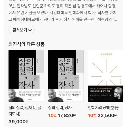
9년, 전라남도 신안군 하의도 곁의 작은 섬 장병도에서 태어나 함평
지적인 사람
에서 유년 시절을 보냈다. 서강대학교 철학과에서 학사, 석사를 마치
성공한 사람
고 베이징대학교에서 당나라 초기 장자 해석을 연구한 『성현영의 ‘장
‘장오자’라는 사람
자소’ 연구(成玄英的‘莊子疏’硏究)』(巴蜀書社, 2010)로 철학박
펼쳐보기
유유자적하고 장수를 누리는 사람
사 학위를 받았다. 도가(道家) 철학자인 그는 원래 서양철학을 공부
참된 사람
하려고 독일 유학을 계획했다. 하지만 대학원에서 독일철학을 공부할
최진석
의 다른 상품
감동과 호기심이 넘치는 사람
때는 미간을 찌푸리고 신경을 곤두세우며 책을
제4부 건너가는 시선
야수의 시선
신뢰의 시선
자신의 생각에만 매몰되지 않는 시선
무불위(無不爲)의 시선
제5부 정해진 마음 넘는 법
삶의 실력, 장자 (큰글
삶의 실력, 장자
철학자의 공책 空冊
자도서)
10
17,820
10
22,500
%
%
원
원
정해진 마음 넘는 법
39,000
원