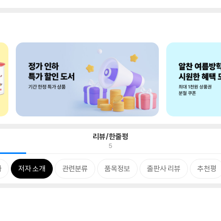
리뷰/한줄평
5
차
저자 소개
관련분류
품목정보
출판사 리뷰
추천평