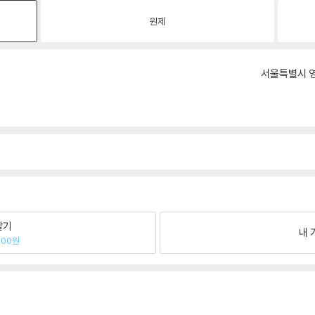
원제
서울특별시 영
팔기
내 
600원