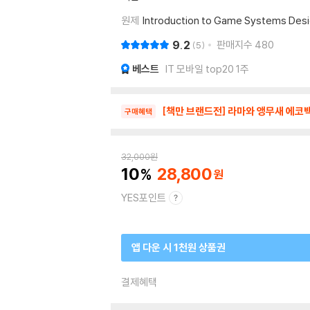
원제
Introduction to Game Systems Des
9.2
판매지수
480
5
베스트
IT 모바일 top20 1주
[책만 브랜드전] 라마와 앵무새 에코백
구매혜택
32,000
원
10
28,800
YES포인트
앱 다운 시 1천원 상품권
결제혜택