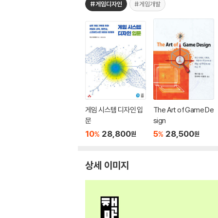
#게임디자인
#게임개발
게임 시스템 디자인 입
The Art of Game De
문
sign
10
28,800
5
28,500
%
%
원
원
상세 이미지