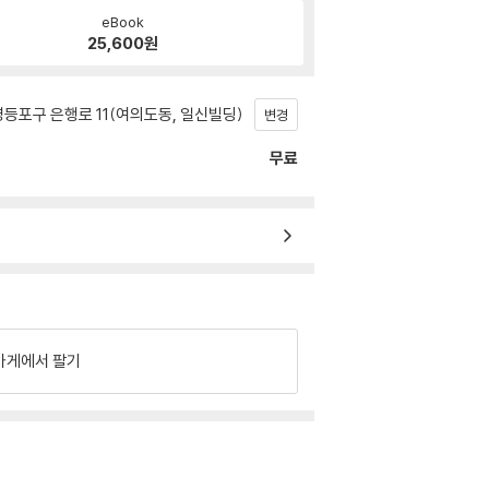
eBook
25,600
원
등포구 은행로 11(여의도동, 일신빌딩)
변경
무료
가게에서 팔기