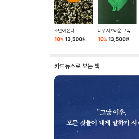
소년이 온다
너무 시끄러운 고독
10
13,500
10
13,500
%
%
원
원
카드뉴스로 보는 책