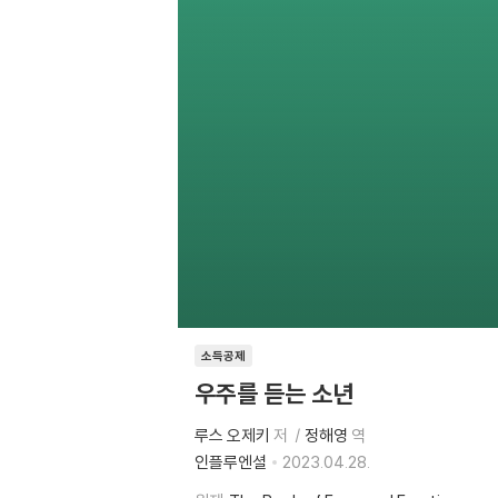
소득공제
우주를 듣는 소년
루스 오제키
저
정해영
역
인플루엔셜
2023.04.28.