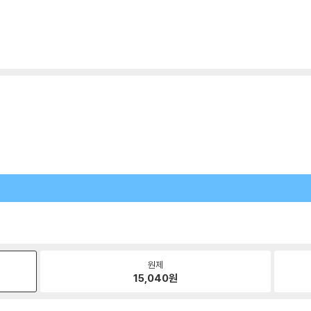
원제
15,040
원