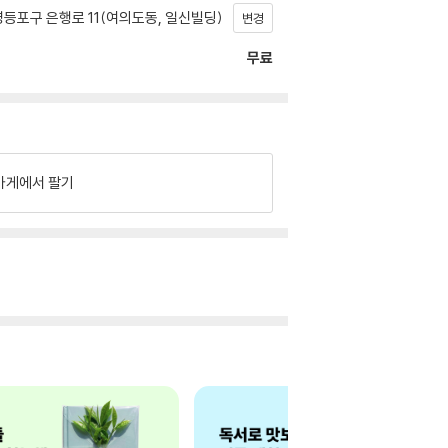
등포구 은행로 11(여의도동, 일신빌딩)
변경
무료
가게에서 팔기