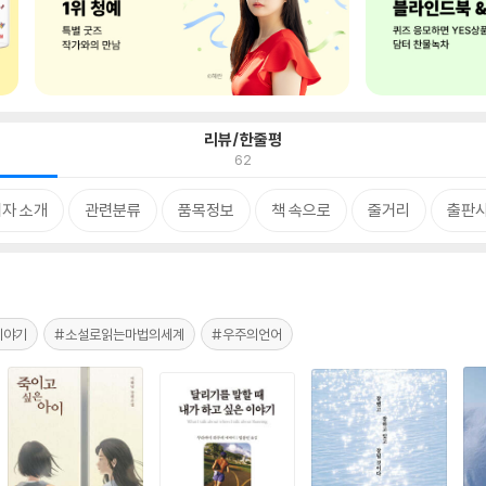
리뷰/한줄평
62
자 소개
관련분류
품목정보
책 속으로
줄거리
출판사
이야기
#소설로읽는마법의세계
#우주의언어