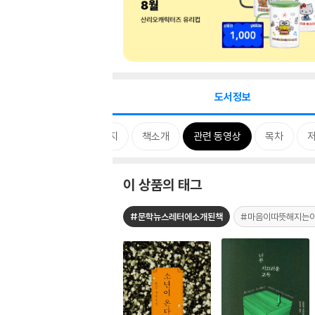
도서정보
카드뉴스
상세 이미지
책소개
관련 동영상
목차
저
이 상품의 태그
#문학뉴스레터에소개된책
#마음이따뜻해지는