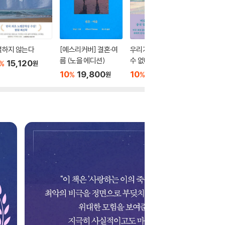
별하지 않는다
[예스리커버] 결혼·여
우리가 빛의 속도로 갈
두고 온 
름 (노을 에디션)
수 없다면
15,120
10
1
%
%
원
10
19,800
10
15,300
%
%
원
원