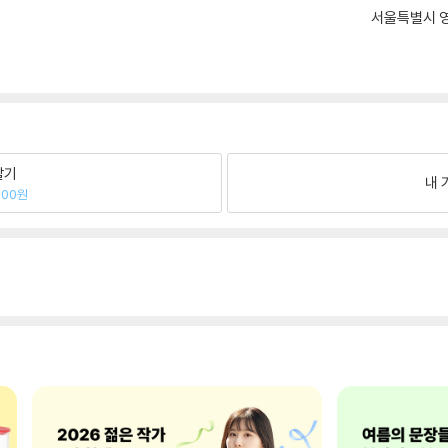
서울특별시 영
팔기
내 
400원