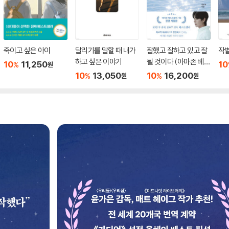
죽이고 싶은 아이
달리기를 말할 때 내가
잘했고 잘하고 있고 잘
작
하고 싶은 이야기
될 것이다 (아마존 베스
10
11,250
10
%
원
트셀러 기념 전면 개정
10
13,050
10
16,200
%
%
원
원
판)