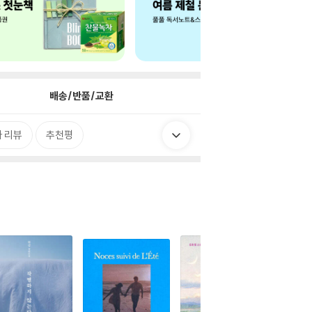
배송/반품/교환
 리뷰
추천평