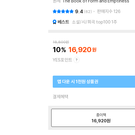
원제
The Book of Form and Emptiness
9.4
판매지수
126
62
베스트
소설/시/희곡 top100 1주
18,800
원
10
16,920
YES포인트
앱 다운 시 1천원 상품권
결제혜택
종이책
16,920
원