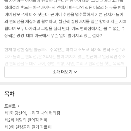
을 자처하는 여성들이 연달아 터트리는 환호성 때문. 그럴 때마다 고개를
절레절레 흔드는 아르바이트생 옆에서 파트타임 직원 미쓰리는 눈을 반짝
이며 남모르게 미소 짓는다. 곧이어 수염을 덥수룩하게 기른 남자가 들어
와 편의점을 제집처럼 활보하고, 빨간색 멜빵바지를 입은 할아버지는 시끄
럽다며 모두 나가라고 고함을 질러 댄다. 여느 편의점에서는 볼 수 없는 수
상쩍은 광경. 대체 이곳에서 무슨 일이 벌어지고 있는 걸까?
현재 왕성한 집필 활동으로 주목받는 마치다 소노코 작가의 연작 소설 『바
다가 들리는 편의점』은 24시간 불이 꺼지지 않는 친근하고 일상적인 장소
인 편의점을 무대로 나이, 성별, 취향, 사연, 그리고 편의점을 찾는 목적까
지 제각각인 손님들과 어딘지 모르게 미스터리한 직원들이 펼치는 유쾌하
소개 더보기
고 따뜻한 이야기를 담고 있다. 일본 현지 출간 당시 “이 가상의 편의점에
서 빠져나올 수가 없다”, “당장 영화나 드라마로 보고 싶다”라는 독자들의
호평이 쏟아진 작품으로 그 인기에 힘입어 2권이 출간되었고 곧 3권도 출
목차
간 예정이다.
프롤로그
개성 넘치는 등장인물과 잔잔하면서도 감동적인 에피소드로 작가가 전하
제1화 당신의, 그리고 나의 편의점
고자 하는 바는 이웃끼리의 깊고 따뜻한 정서적 유대감과 타인의 고민을
제2화 희망의 편의점 커피
함께 해결해주기 위해 노력한다는 상냥한 연대감이다. 읽고 나면 반드시
제3화 멜랑콜리 딸기 파르페