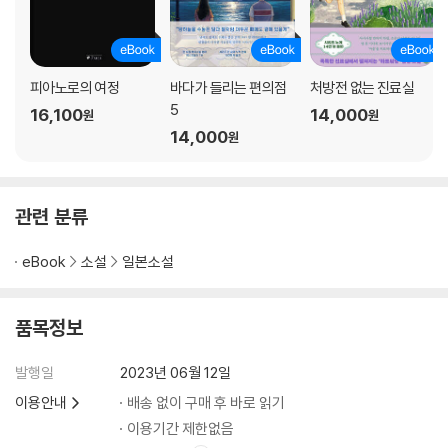
피아노로의 여정
바다가 들리는 편의점
처방전 없는 진료실
5
16,100
14,000
원
원
14,000
원
관련 분류
eBook
소설
일본소설
품목정보
발행일
2023년 06월 12일
이용안내
배송 없이 구매 후 바로 읽기
이용기간 제한없음