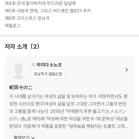
행복한 기분에 빠지게 될 『바다가 들리는 편의점』이 오늘도 환하게 불을
제4화 꼰대 할아버지와 부드러운 달걀죽
밝히고 당신의 방문을 기다린다.
제5화 사랑과 연애, 그리고 어드벤트 캘린더 쿠키
제6화 크리스마스 광상곡
에필로그
저자 소개
2
저
마치다 소노코
관심작가 알림신청
町田そのこ
이 시대를 살아가는 여성의 삶을 잘 보여주는 작가. 따뜻하면서도 명
징한 시선으로 현대 여성의 삶을 날것 그대로 그리면서 그들의 번민
과 고통을 함께 나눈다. 2016년 「카메룬의 푸른 물고기カメル?ン
の?い魚」로 제15회 ‘여성에 의한 여성을 위한 R-18 문학상’ 대상을
받았다. 이듬해 이 작품을 포함한 『밤하늘을 헤엄치는 초콜릿 그래미
夜空に泳ぐチョコレ?トグラミ』를 출간했다. 2021년에는 첫 장
펼쳐보기