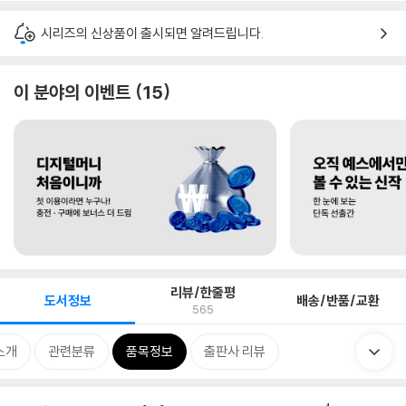
시리즈의 신상품이 출시되면 알려드립니다.
이 분야의 이벤트
15
리뷰/한줄평
도서정보
배송/반품/교환
565
소개
관련분류
품목정보
출판사 리뷰