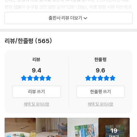
몬의 샘물이 솟구칠 것만 같은 남자”(28~29p), 바로 점장 시바 미쓰히코
다. 계산을 마치고 돌아서서 나오는 당신의 귓가에 “또 찾아 주세요”라는
출판사 리뷰 더보기
달콤한 목소리가 울리고 그의 미소를 다시 한번 보고 싶다는 생각이 든다
면 당신도 어느새 텐더니스 편의점의 매력과 시바 점장의 마성에 사로잡힌
것. 그리고 그렇다면 『바다가 들리는 편의점』의 마지막 장까지 단숨에 읽
리뷰/한줄평
565
어내려가는 건 시간문제다.
장별로 다른 테마와 인물이 등장하는 옴니버스 형식의 소설로, 가볍고 유
리뷰
한줄평
쾌하게 읽히는 문장 사이사이 감성을 진하게 건드리는 장면들을 만날 수
9.4
9.6
있는 이 작품은 각 에피소드의 중심인물이 다른 에피소드의 주변 인물로
등장해 인물들을 연결시켜 볼 수 있는 흥미로운 설정이 돋보이는 한편 에
피소드마다 중요한 소재로 등장하는 편의점 음식을 만나는 재미까지 선사
리뷰 쓰기
한줄평 쓰기
한다. 더불어 편의점이라는 장소의 장점을 살려 그곳을 드나드는 사람들의
마음을 진지하되 심각하지는 않게 다루면서 우리가 살아가면서 소홀해지
혜택 및 유의사항
혜택 및 유의사항
기 쉬운 꿈과 가족애, 우정, 사랑 등 소중한 주제를 되새기게 한다.
“곤란한 일은 뭐든 처리해 드립니다”
19
있을 것 같지만 없는, 없을 것 같지만 있는
더보기