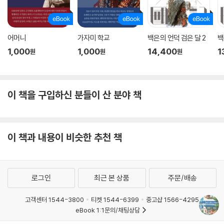
어머니
가자미 학교
백은의 언덕 검은 달 2
백
1,000
1,000
14,400
1
원
원
원
이 책을 구입하신 분들이 산 분야 책
이 책과 내용이 비슷한 추천 책
로그인
최근 본 상품
주문/배송
고객센터 1544-3800
티켓 1544-6399
중고샵 1566-4295
eBook 1:1문의/채팅상담