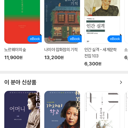
노르웨이의 숲
나미야 잡화점의 기적
인간 실격 - 세계문학
소
전집 103
11,900
13,200
6
원
원
6,300
원
이 분야 신상품