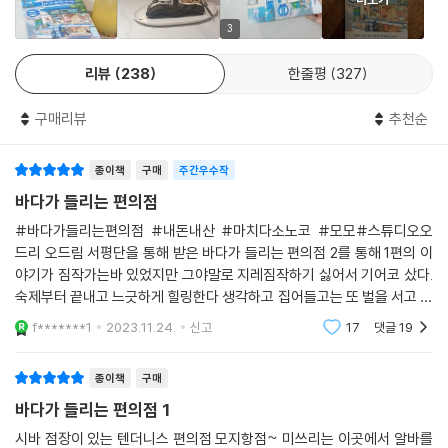
친숙한 장소와 친근한 사람들
3
『바다가 들리는 편의점』의 가장 큰 매력은 이야기를 이끌어가는 인물들이
리뷰
238
한줄평
327
다. 마치다 소노코는 우리 주변의 인물들에게 숨을 불어넣어 생동감 넘치
는 캐릭터로 탄생시키는 데 천부적인 소질을 지닌 작가로, 그 놀라운 능력
구매리뷰
추천순
은 이 작품에서도 거침없이 발휘된다. 꽃미남 시바 점장은 가장 핵심인 인
물로 다분히 만화적인 캐릭터긴 하지만 제대로 알고 나면 외모로만 그를
종이책
구매
주간우수작
평하는 게 미안할 만큼 성실하고 올바른 태도를 지녔다.
바다가 들리는 편의점
덥수룩하게 수염을 기른 무뚝뚝한 인상의 ‘무엇이든 맨’ 쓰기는 묘한 카리
#바다가들리는편의점 #내돈내산 #마치다소노코 #모모#스튜디오오
스마를 풍기며 주변 사람들의 문제를 척척 해결해 나간다. 파트타임 직원
드리 오드림 서평단을 통해 받은 바다가 들리는 편의점 2를 통해 1편의 이
인 미쓰리 역시 편의점 근무와 집안일을 병행하는 평범한 주부처럼 보이지
야기가 짐작가는바 있었지만 그야말로 지레짐작하기 싫어서 기어코 샀다.
만 사실은 ‘페로몬 점장의 발칙한 하루’라는 제목의 만화를 몰래 연재 중인
숙제부터 끝내고 느긋하게 힐링한다 생각하고 집어들고는 또 벌을 서고 말
만화가로 손님들에게 친절하고 포용력이 넓은 인물이다. 후반부에 등장하
았다. 앞으로 3편도 발간 예정이라니 편의점 시리즈로는 역대급이 아닐까
f*******1
2023.11.24.
신고
17
댓글
19
본다. 사람들에게 흔하디
는 두 사람의 여동생 역시 엄청난 외모의 미소녀다. 이러한 인물 설정은 지
극히 일상적인 편의점을 배경으로 삼았음에도 판타지적인 느낌을 주는 요
종이책
구매
소이며, 독자들이 저마다 이상적인 모습의 인간상을 그리며 작품을 읽도록
바다가 들리는 편의점 1
상상력을 부추긴다.
시바 점장이 있는 텐더니스 편의점 모지항점~ 미쓰리는 이곳에서 알바를