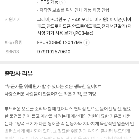
TTS 가능
저작권 보호를 위해 인쇄 기능 제공 안함
지원기기
크레마,PC(윈도우 - 4K 모니터 미지원),아이폰,아이
패드,안드로이드폰,안드로이드패드,전자책단말기(저
사양 기기 사용 불가),PC(Mac)
파일/용량
EPUB(DRM) | 20.17MB
ISBN13
9791192579610
출판사 리뷰
“누군가를 위해 뭔가 할 수 있다는 것은 행복한 일이야”
사랑스러운 사람들이 만들어가는 작은 기적, 큰 희망
부드러운 오르골 소리와 함께 텐더니스 편의점 안으로 들어선 당신. 필요
한 물건을 집어 들고 계산을 하려는데 계산대의 점원이 묘한 기운을 내뿜
는다. “양쪽 크기가 다른 쌍꺼풀 속 눈동자와 지나치게 육감적인 입술이 언
밸런스하게 배치되어 있다. 그 절묘한 위화감과 여인의 춤처럼 부드럽게
변하는 표정이 다소 섬뜩할 정도의 섹시함을 풍기며, 누르기만 하면 페로