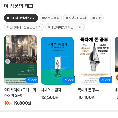
이 상품의 태그
#크레마클럽에있어요
#이웃의풍경
#희망의메시지
#감동
#행복해지고싶은당신에게
#마음이따뜻해지는이야기
오디세이아 (고대 그리
니체의 초월자
독하게 돈 공부
내
스어 완역본)
12,500
16,100
1
원
원
10
19,800
%
원