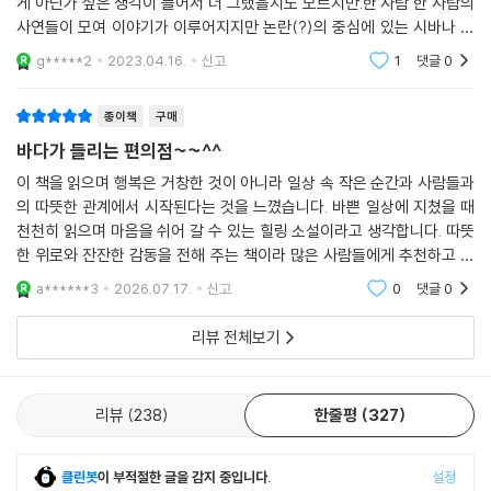
게 아닌가 싶은 생각이 들어서 더 그랬을지도 모르지만.한 사람 한 사람의
수 있는지 보여주는 순간이다.
사연들이 모여 이야기가 이루어지지만 논란(?)의 중심에 있는 시바나 쓰
기에 대한 사연은 거의 다뤄지지 않아 아쉽기도 했다. 혹시 딱히 사연이 있
g*****2
2023.04.16.
신고
1
댓글
0
는 것은 아니고
이렇듯 텐더니스 편의점과 이곳 사람들은 아픈 아버지를 돌보다 잠깐 머리
를 식히러 오는 여중생의 ‘한숨 돌리기’ 장소와 친구가 되어주기도 하고(제
종이책
구매
3화 멜랑콜리 딸기 파르페), 사랑과 연애에 냉소적인 남자 고등학생이 학
바다가 들리는 편의점~~^^
교 친구이자 아르바이트생을 상대로 묘한 감정의 변화를 겪게 되는 계기를
마련해주기도 하며(제5화 사랑과 연애, 그리고 어드벤트 캘린더 쿠키), 시
이 책을 읽으며 행복은 거창한 것이 아니라 일상 속 작은 순간과 사람들과
의 따뜻한 관계에서 시작된다는 것을 느꼈습니다. 바쁜 일상에 지쳤을 때
바 점장과 쓰기의 새로운 가족이 등장하면서 직원 미쓰리의 더더욱 풍성한
천천히 읽으며 마음을 쉬어 갈 수 있는 힐링 소설이라고 생각합니다. 따뜻
아이디어 창고가 되어주기도 한다(제6화 크리스마스 광상곡). 플롯의 차
한 위로와 잔잔한 감동을 전해 주는 책이라 많은 사람들에게 추천하고 싶
이는 있지만 결국 ‘관계’를 키워드로 펼쳐지는 여섯 에피소드 모두 사람과
습니다.
사람 사이의 연결감, 타인을 가만히 살피고 옆에 머물러주는 배려심과 조
a******3
2026.07.17.
신고
0
댓글
0
용한 응원 같은 긍정적인 교류의 중요성을 전한다. 전체적인 분위기 또한
리뷰 전체보기
한밤중에 반짝반짝 불빛이 빛나는 편의점을 보면 왠지 안심이 되는 그 아
늑함과 친근함을 닮은 작품 『바다가 들리는 편의점』은 올해 우리를 위로할
가장 따뜻한 소설임이 분명하다.
리뷰
238
한줄평
327
클린봇
이 부적절한 글을 감지 중입니다.
설정