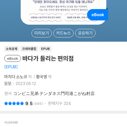
미리보기
카드뉴스
공유하기
소득공제
크레마클럽
EPUB
바다가 들리는 편의점
eBook
EPUB
마치다 소노코
저
황국영
역
모모
2023.06.12.
원서
コンビニ兄弟 テンダネス門司港こがね村店
9.5
판매지수
324
565
11,200
원