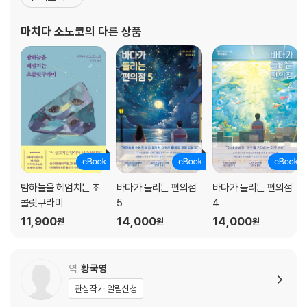
편소설 『52헤르츠 고래들』로 ‘서점대상’을 수상하면서 대중적인 인
기 작가로 발돋움했다. 이 외의 작품으로 『우쓰쿠시가오카의 불행한
마치다 소노코
의 다른 상품
집うつくしが丘の不幸の家』, 『별을 길어 올리다星を?う』,
밤하늘을 헤엄치는 초
바다가 들리는 편의점
바다가 들리는 편의점
콜릿구라미
5
4
11,900
14,000
14,000
원
원
원
역
황국영
관심작가 알림신청