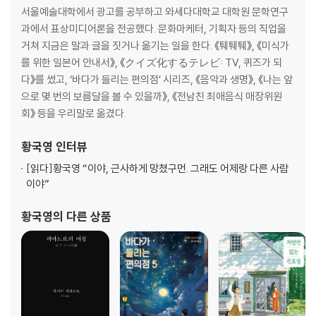
서울예술대학에서 광고를 공부하고 와세다대학교 대학원 문학연구
과에서 표상미디어론을 전공했다. 문화마케터, 기획자 등의 직업을
거쳐 지금은 말과 글을 짓거나 옮기는 일을 한다. 《퉤퉤퉤》, 《미식가
를 위한 일본어 안내서》, 《クイズ化するテレビ: TV, 퀴즈가 되
다》를 썼고, ‘바다가 들리는 편의점’ 시리즈, 《음악과 생명》, 《나는 앞
으로 몇 번의 보름달을 볼 수 있을까》, 《전남친 최애음식 매장위원
회》 등을 우리말로 옮겼다.
황국영
인터뷰
[읽다]
황국영 “이야, 근사하게 망쳤구먼. 그래도 어제랑 다른 사람
이야”
황국영
의 다른 상품