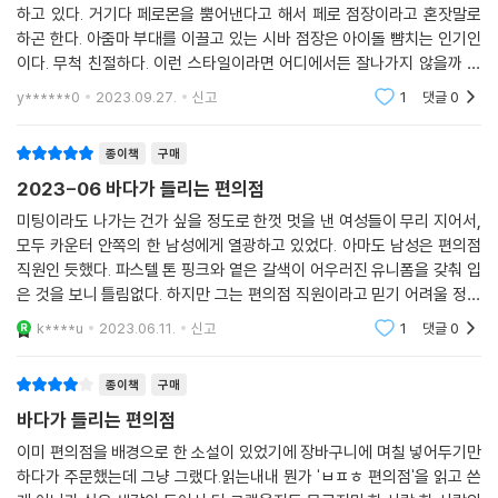
하고 있다. 거기다 페로몬을 뿜어낸다고 해서 페로 점장이라고 혼잣말로
이밖에도 편의점을 드나드는 단골손님, 부녀회 회원들, 편의점 건물의 위
하곤 한다. 아줌마 부대를 이끌고 있는 시바 점장은 아이돌 뺨치는 인기인
층에 사는 입주민들, 아르바이트생들과 그들의 친구까지 등장하는 인물들
이다. 무척 친절하다. 이런 스타일이라면 어디에서든 잘나가지 않을까 싶
모두 각자의 사연과 이야기를 감추고 있는데, 마치다 소노코 작가는 누구
다. 미쓰리의 호기심에 시바 점장은 한마디로 일축한다. "편의점을 좋아하
하나 소홀하지 않은 방식으로 모두에게 캐릭터와 이야기를 부여하고 그것
y******0
2023.09.27.
신고
1
댓글
0
니까요." 더 이상
을 대단히 자연스러운 방식으로 독자에게 전달한다. 그 과정에서 전해지는
작가만의 따뜻한 휴머니즘은 우리가 세상을 좀 더 온화하게 바라볼 수 있
종이책
구매
도록 돕는다. 그럼으로써 다소 기분이 가라앉은 날에도 누군가의 상냥한
2023-06 바다가 들리는 편의점
인사 한마디에 반짝 힘이 나기도 하고, 나의 다정한 말 한마디가 누군가에
미팅이라도 나가는 건가 싶을 정도로 한껏 멋을 낸 여성들이 무리 지어서,
게 행복한 기운을 전달할 수도 있음을 깨닫게 한다.
모두 카운터 안쪽의 한 남성에게 열광하고 있었다. 아마도 남성은 편의점
직원인 듯했다. 파스텔 톤 핑크와 옅은 갈색이 어우러진 유니폼을 갖춰 입
“이곳을 찾아 준 당신에게, 가장 큰 사랑을 담아”
은 것을 보니 틀림없다. 하지만 그는 편의점 직원이라고 믿기 어려울 정도
마치다 소노코가 전하는 평범하지만 중요한 삶의 가치
로 미남이었고, 섹시함이라 불러 마땅한 무언가를 마구 뿜어 대고 있었다.
k****u
2023.06.11.
신고
1
댓글
0
영화 촬영이
〈꼰대 할아버지와 부드러운 달걀죽〉 에피소드에서는 편의점을 썩 달가워
종이책
구매
하지 않던 은퇴한 노인 다키지가 급하게 간병 용품을 사는 장면이 나온다.
필요한 것을 모두 편의점에서 발견한 다키지는 계산하면서 “무슨 일 있으
바다가 들리는 편의점
면 연락 주세요, 제가 항상 여기에 있을 테니까요”라고 말하는 점장의 상냥
이미 편의점을 배경으로 한 소설이 있었기에 장바구니에 며칠 넣어두기만
한 말에 위안을 얻는다. 언제든 불을 밝히고 누구든 가리지 않고 손님을 받
하다가 주문했는데 그냥 그랬다.읽는내내 뭔가 'ㅂㅍㅎ 편의점'을 읽고 쓴
는 편의점이라는 공간이 기댈 곳 없는 사람에게 얼마나 든든한 역할을 할