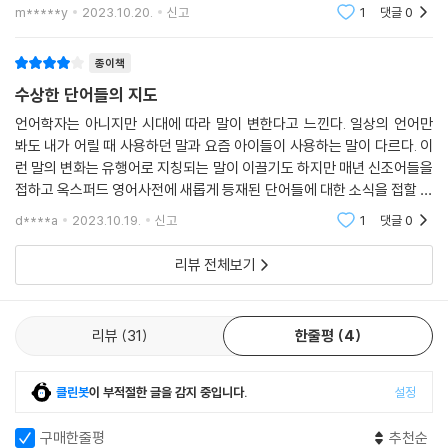
하기도 한 다재다능한 작가분이신데요. 이 책에 일상단어들의 시작과 끝을
m*****y
2023.10.20.
신고
1
댓글
0
타래처럼 엮어
『수상한 단어들의 지도』는 파면 팔수록 쏠쏠한 재미가 쏟아지는데, 저자가
종이책
단어의 여정에 있어 커다란 길을 중심으로 뻗어나간 샛길들까지 살뜰하게
담았기 때문이다. 역사 깊은 도시일수록 진짜 노포는 골목골목에 숨어 있
수상한 단어들의 지도
듯이, 『수상한 단어들의 지도』 역시 곳곳으로 뻗어나간 샛길마다 진풍경이
언어학자는 아니지만 시대에 따라 말이 변한다고 느낀다. 일상의 언어만
펼쳐진다.
봐도 내가 어릴 때 사용하던 말과 요즘 아이들이 사용하는 말이 다르다. 이
런 말의 변화는 유행어로 지칭되는 말이 이끌기도 하지만 매년 신조어들을
예를 들어 청바지(jean)에 대한 이야기를 하면서, 청바지의 탄생에 엮여
접하고 옥스퍼드 영어사전에 새롭게 등재된 단어들에 대한 소식을 접할 때
있는 남유럽의 두 도시 이야기를 꺼내고, 그중 이탈리아의 도시 제노바에
면 언어(단어)는 끊임없이 변화하고 있음을 느낀다. 특정 단어를 사용하는
d****a
2023.10.19.
신고
1
댓글
0
것을 보고 연
서 jean이라는 단어가 유래했다는 이야기까지는 아직 큰길 한가운데이지
만, 저자는 여기서 제노바라는 도시에 대한 샛길로 우리를 안내한다.
리뷰 전체보기
제노바가 상인들이 빈번하게 드나드는 기항지였다는 사실과 이곳에서 출
발한 배가 시칠리아에 페스트를 옮겼고, 그 후 흑사병이 유럽 전역으로 퍼
리뷰
31
한줄평
4
졌다는 이야기로 역사적 교양이 쌓이고 나면, 이제 이탈리아에서는 병의
잠복기를 감안해 외부에서 입항한 배를 앞바다에 40일간 기다리게 했다
클린봇
이 부적절한 글을 감지 중입니다.
설정
는 사실 또한 알게 되기에 이른다. 이 샛길의 끝에서 만날 수 있는 단어는
‘격리’를 뜻하는 영단어 quarantine이다. 이탈리아어로 숫자 40이 quar
구매한줄평
추천순