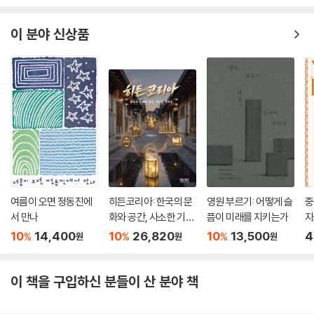
이 분야 신상품
여름이 오면 정동진에
히든코리아: 한국의 문
영원 부르기: 어떻게 슬
중
서 만나
화와 공간, 사소한 기적
픔이 미래를 지키는가
자
들
10
14,400
10
26,820
10
13,500
4
%
%
%
원
원
원
이 책을 구입하신 분들이 산 분야 책