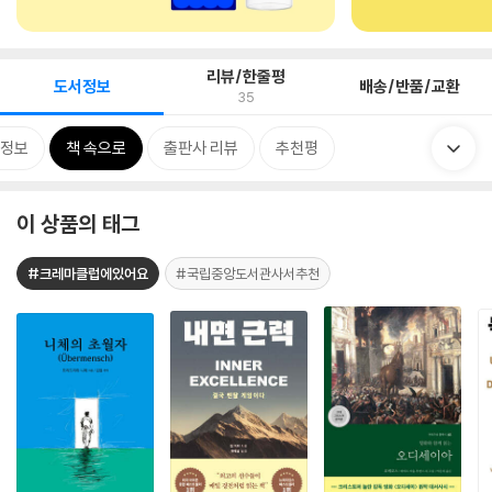
리뷰/한줄평
도서정보
배송/반품/교환
35
정보
책 속으로
출판사 리뷰
추천평
이 상품의 태그
#크레마클럽에있어요
#국립중앙도서관사서추천