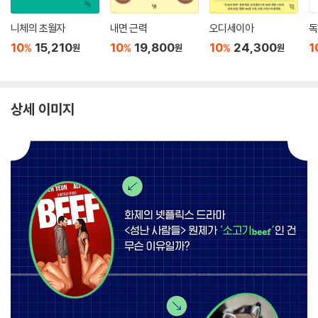
니체의 초월자
내면 근력
오디세이아
독
10
15,210
10
19,800
10
24,300
1
%
%
%
원
원
원
상세 이미지