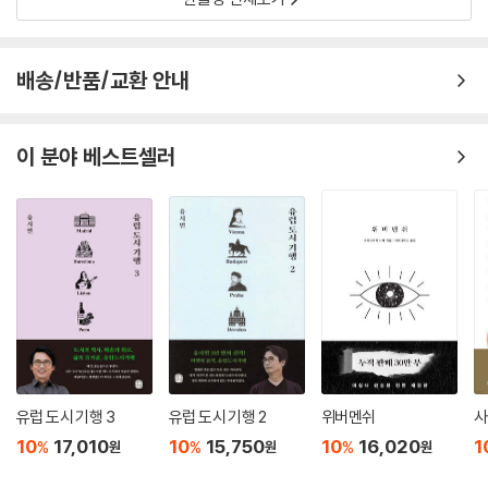
배송/반품/교환 안내
이 분야 베스트셀러
유럽 도시 기행 3
유럽 도시 기행 2
위버멘쉬
사
10
17,010
10
15,750
10
16,020
1
%
%
%
원
원
원