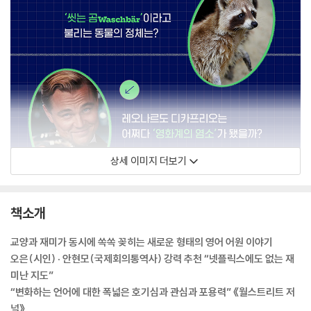
상세 이미지 더보기
책소개
교양과 재미가 동시에 쏙쏙 꽂히는 새로운 형태의 영어 어원 이야기
오은(시인) · 안현모(국제회의통역사) 강력 추천 “넷플릭스에도 없는 재
미난 지도”
“변화하는 언어에 대한 폭넓은 호기심과 관심과 포용력” 《월스트리트 저
널》