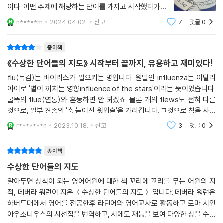
또한 워런은 한때 프로그래밍 언어로 컴퓨터 코드를 짜던 개발자였다. 그
이다. 어떤 주제에 해당하는 단어를 가지고 시작했다가도,
래서 『수상한 단어들의 지도』에서는 세상을 논리적으로 이해하고 구조화
그것을 설명하다 다른 단어가 나오면 그것을 이야기한다.
n*****m
2024.04.02.
신고
7
댓글
0
그러다 다시 원래의 이야기로 돌아온다. 단어의 용례를 소
하고자 하는 개발자의 감수성이 엿보인다. 언어를 유전 정보를 담은 DNA
개하기도 하지만, 주로는 어원을 이
에 비유하고 영어의 두 유전자로 라틴어와 앵글로색슨어를 지목한 것이나,
종이책
이진숫자 비트에 관한 설명 등은 그의 이력에서 기인한 독특한 접근이라고
《수상한 단어들의 지도》 시작부터 끝까지, 유용하고 재미있다!
할 수 있다.
flu(독감)는 바이러스가 일으키는 병입니다. 원말인 influenza는 이탈리
아어로 '별이 끼치는 영향influence of the stars'이라는 뜻이었습니다.
현재 워런은 미국에서 시인으로 활동하며 다수의 시집을 출간하고 있다.
굴뚝의 flue(연통)와 혼동하면 안 되겠죠. 물론 개의 flews도 전혀 다른
출간한 시집 대다수가 문학상을 받았을 정도로 평단의 인정도 받고 있다.
것으로, 일부 견종의 '축 늘어진 윗입술'을 가리킵니다. 그것으로 침을 사방
그중 『행복의 크기(The Size of Happiness)』는 두음전환을 활용한 말
에 뿌려대는데 저희 집에서 키우는 뉴펀들랜드종 강아지는 용케 천장까지
장난으로 “호들갑의 절정(The Highs of Sappiness)”이라고 부르기
r*******n
2023.10.18.
신고
3
댓글
0
침을 날려
좋아한다고 하는데, 말장난을 좋아하는 그답게 『수상한 단어들의 지도』에
도 잘못 말하거나(말라프롭) 잘못 듣는(몬더그린) 말실수, 신데렐라의 가
종이책
죽 구두를 유리로 바꾸거나 판도라의 항아리를 상자로 바꾼 우연한 실수
수상한 단어들의 지도
등도 다양하게 소개해놓았다. 사소한 말장난이나 어처구니없는 실수도 우
알아두면 상식이 되는 영어어원에 대한 책 꼬리에 꼬리를 무는 어원의 지
리의 언어생활을 더욱 풍부하게 만들어주기 때문이다.
적, 데버라 워런이 지은 ＜수상한 단어들의 지도＞ 입니다. 데버라 워런은
하버드대에서 영어를 전공한후 라틴어와 영어교사로 활동하고 로마 시인
구석구석 골목골목
아우소니우스의 시선집을 번역하고, 시에도 재능을 보여 다양한 상을 수상
빠짐없이 그려진 단어의 지도