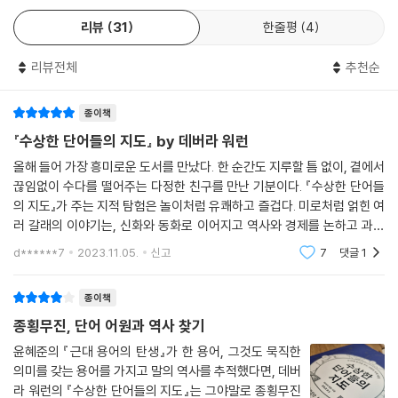
단순히 a=b라는 식으로 단어를 외우기만 할 거라면 사전이나 단어장으로
아크로폴리스(acropolis)는 ‘높은 도시’라는 뜻입니다. 슈퍼맨의 활동 무
도 충분하다. 하지만 진짜 재미있는 이야기는 사전의 짧은 정의에 다 들어
리뷰
31
한줄평
4
대인 가상의 대도시 메트로폴리스(Metropolis)는 ‘어머니 도시’이고요
갈 수 없는 법이다. 누군가는 “어원이라니? 안 물어봤어, 안 궁금해!”라고
(그리스어 meter =‘어머니’).
할 수 있지만, 단어를 요모조모 살펴가며 뒷이야기까지 들춰 보기 좋아하
리뷰전체
추천순
--- p.230
는 사람들은, 캐고 캐도 끊이지 않고 이어지는 『수상한 단어들의 지도』의
어원 이야기에서 오히려 더 큰 재미를 느낄 것이다.
종이책
단어란 자음과 모음으로 이루어진 무의미한 소리에 지나지 않습니다. 숨소
『수상한 단어들의 지도』 by 데버라 워런
리 한번 내는 것과 다를 게 없죠. 그러나 단어는 곧 역사입니다. 만약 우리
라틴어·영어 교사, 소프트웨어 엔지니어, 시인
가 오로지 언어가 변천해온 모습을 통해서만 과거를 살펴볼 수 있다면 어
올해 들어 가장 흥미로운 도서를 만났다. 한 순간도 지루할 틈 없이, 곁에서
독특한 이력의 여행 메이트와 함께하는 어원 여행
떻게 될까요? OK, 큰 문제는 없지 않을까 싶네요. 전쟁과 국경선, 유물도
끊임없이 수다를 떨어주는 다정한 친구를 만난 기분이다. 『수상한 단어들
의 지도』가 주는 지적 탐험은 놀이처럼 유쾌하고 즐겁다. 미로처럼 얽힌 여
중요하지만, 단어야말로 우리 조상들이 겪었던 평범한 일상과 비범한 모험
『수상한 단어들의 지도』를 읽다 보면 재미있는 옛날이야기를 듣고 있는 것
러 갈래의 이야기는, 신화와 동화로 이어지고 역사와 경제를 논하고 과학
을 생생히 전해주는 수단이니까요. 단어는 스냅사진이 아니라 천년짜리 영
같은데 저절로 영어 단어가 머리에 들어오는 신기한 경험을 하게 된다. 그
과 예술로 다양한 색과 모습으로 드러난다. 이렇게 단어의 역사는 생물처
상입니다. 그리고 지금 이 순간도 나아가고 있습니다. 언어는 멈추지 않습
d******7
2023.11.05.
신고
7
댓글
1
것은 아마 라틴어와 영어 교사로 활동해온 저자 데버라 워런의 경험 때문
럼 끊임
니다. 아무리 많이 해도 다 할 수 없는 게 ‘말’이니까요.
일 것이다. 워런은 능숙한 선생님들이 그러하듯 배워야 할 내용과 재미있
--- p.321~322
종이책
는 이야기를 절묘한 비율로 배합해놓았다. 그리고 독자들이 호기심을 따라
스스로 지식을 넓힐 수 있도록 이야기를 책 곳곳에 배치해놓았다. 단어 암
종횡무진, 단어 어원과 역사 찾기
기에 지친 학생과 영어 공부를 지속하고자 하는 성인 모두에게 부담 없으
윤혜준의 『근대 용어의 탄생』가 한 용어, 그것도 묵직한
면서도 알찬 시간을 선사할 것이다.
의미를 갖는 용어를 가지고 말의 역사를 추적했다면, 데버
라 워런의 『수상한 단어들의 지도』는 그야말로 종횡무진