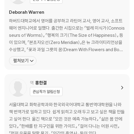
11 악담
12 믿음이 가는 말
Deborah Warren
13 애들 이야기
하버드대학교에서 영어를 공부하고 라틴어 교사, 영어 교사, 소프트
14 주문을 외워보자
웨어 엔지니어로 일했다. 출간한 시집으로는 『벌레 미식가(Connois
15 마지막 한마디
seurs of Worms)』 『행복의 크기(The Size of Happiness)』 등
이 있으며, 『본초자오선(Zero Meridian)』은 뉴 크라이티리언상을
동물의 세계
수상했고, 『꽃과 과일 그릇의 꿈(Dream With Flowers and Bowl
16 고양이 소리
of Fruit)』은 리처드 윌버상을 수상했다. 로마 시인 아우소니우스 시
펼쳐보기
17 개 짖는 소리
선 『모셀라강 외』를 번역하기도 했다. 《뉴요커》 《파리 리뷰》 등에도
18 말발굽 소리
기고했다. 9명의 자녀가 있으며, 현재 잠수함 탐지용 탑이
역
홍한결
무엇이라 부르랴
19 성씨의 기원
관심작가 알림신청
20 이름의 기원
21 족보와 정치
서울대학교 화학공학과와 한국외국어대학교 통번역대학원을 나와
22 장안의 화제: 지명
책 번역가로 일하고 있다. 쉽게 읽히고 오래 두고 보고 싶은 책을 만들
23 나오는 대로, 들리는 대로: 말라프롭과 몬더그린
고 싶어 한다. 옮긴 책으로 『모든 것은 예측 가능하다』 『삶은 몸 안에
있다』 『한배를 탄 지구인을 위한 가이드』 『걸어 다니는 어원 사전』
말도 가지가지
『먼저 우울을 말할 용기』 『인간의 흑역사』 등이 있다.