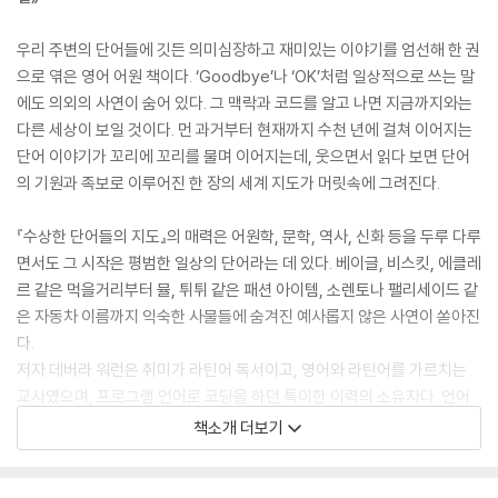
우리 주변의 단어들에 깃든 의미심장하고 재미있는 이야기를 엄선해 한 권
으로 엮은 영어 어원 책이다. ‘Goodbye’나 ‘OK’처럼 일상적으로 쓰는 말
에도 의외의 사연이 숨어 있다. 그 맥락과 코드를 알고 나면 지금까지와는
다른 세상이 보일 것이다. 먼 과거부터 현재까지 수천 년에 걸쳐 이어지는
단어 이야기가 꼬리에 꼬리를 물며 이어지는데, 웃으면서 읽다 보면 단어
의 기원과 족보로 이루어진 한 장의 세계 지도가 머릿속에 그려진다.
『수상한 단어들의 지도』의 매력은 어원학, 문학, 역사, 신화 등을 두루 다루
면서도 그 시작은 평범한 일상의 단어라는 데 있다. 베이글, 비스킷, 에클레
르 같은 먹을거리부터 뮬, 튀튀 같은 패션 아이템, 소렌토나 팰리세이드 같
은 자동차 이름까지 익숙한 사물들에 숨겨진 예사롭지 않은 사연이 쏟아진
다.
저자 데버라 워런은 취미가 라틴어 독서이고, 영어와 라틴어를 가르치는
교사였으며, 프로그램 언어로 코딩을 하던 특이한 이력의 소유자다. 언어
라면 가리지 않고 빠져드는 언어 덕후인 동시에 다채로운 수상 경력에 빛
책소개 더보기
나는 시인이기도 하다. 《로스앤젤레스 리뷰 오브 북스》는 『수상한 단어들
의 지도』에 “다른 어원책에서는 보기 힘든 예술성”이 담겨 있다고 찬사를