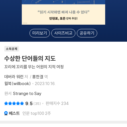
미리보기
사이즈비교
공유하기
소득공제
수상한 단어들의 지도
꼬리에 꼬리를 무는 어원의 지적 여정
데버라 워런
저
홍한결
역
윌북(willbook)
2023.10.16.
원서
Strange to Say
9.5
판매지수
234
35
베스트
인문 top100 2주