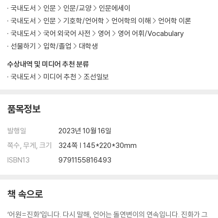
국내도서
인문
인문/교양
인문에세이
국내도서
인문
기호학/언어학
언어학의 이해
언어학 이론
국내도서
국어 외국어 사전
영어
영어 어휘/Vocabulary
선물하기
입학/졸업
대학생
수상내역 및 미디어 추천 분류
국내도서
미디어 추천
조선일보
품목정보
발행일
2023년 10월 16일
쪽수, 무게, 크기
324쪽 | 145*220*30mm
ISBN13
9791155816493
책 속으로
‘어원=진화’입니다. 다시 말해, 언어는 돌연변이의 연속입니다. 진화가 그