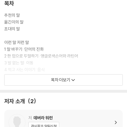
보냈다.
목차
교양 어원 분야의 베스트셀러 『걸어 다니는 어원 사전』의 빼곡한 정보와
추천의 말
수다를 정확하고도 글맛 있게 옮긴 것으로 이름난 번역가 홍한결이 이 새
옮긴이의 말
로운 어원 여왕의 역작을 위트 있게 번역했다. 단어가 걸어온 길마다 예상
초대의 말
하지 못했던 풍경과 역사적 장면, 그 사이사이로 난 오솔길과 뒷길을 탐험
하는 재미가 쏠쏠하다.
이런 말 저런 말
1 말 바꾸기: 단어의 진화
2 한 입으로 두말하기: 앵글로색슨어와 라틴어
3 발 없는 말: 이동
4 먹고 사는 이야기: 음식
5 말이 오락가락: 술
목차 더보기
6 건강한 언어 생활
7 꽃에 담긴 말
8 웃기는 이야기
저자 소개
2
9 이 옷으로 말하자면
10 떠도는 말: 유랑
저
데버라 워런
좋은 말 나쁜 말
관심작가 알림신청