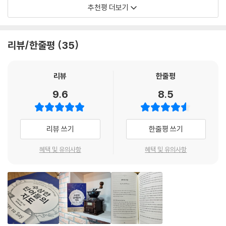
민국 숨은 언어쟁이들이여, 넷플릭스에도 없는 이 재미난 지도를 펼칠 준
고 알고 있나요? 아닙니다. 청바지의 탄생에는 남유럽의 두 도시가 연관되
추천평 더보기
는 ‘빵’ 자체의 역사만큼이나 흥미롭다. 그리고, 그 이름의 역사를 알면 자
비가 되었는가!
어 있습니다.
연스레 대상에 관해서도 알게 된다. 이것이 어원이 그토록 흥미로운 이유
첫째, denim은 ‘프랑스 비단’을 뜻하는 ‘세르주 드 님(serge de Nime
- 안현모 (방송인, 국제회의통역사)
다.
s)’에서 유래했습니다. 님(Nimes)은 프랑스 남부의 도시로, 로마 유적지
리뷰/한줄평
35
가 많아서 관광객이 많이 찾는 곳이죠. 세르주, 즉 서지(serge)는 명주실
『수상한 단어들의 지도』를 읽는 동안 전 세계를 여행하는 것 같았다. 한번
저자는 “단어는 생명체처럼 진화한다”고 말한다. 《하버드 매거진》 역시
로 짠 천의 일종으로, 어원은 ‘비단(silk)’을 뜻하는 라틴어 sericus입니
도 가본 적 없는 나라의 옛날에 다다르다니, 이것이야말로 시공간을 넘나
이 책을 “단어의 진화에 대한 확실하고 재미있는 안내서”라며 추천했다.
리뷰
한줄평
다. 둘째, 진(jean)은 젠(Genes)이라는 도시에서 능직 방식으로 짠 천이
드는 경험이 아닌가. 저자는 음식, 옷에서부터 색깔, 지명을 거쳐 죽음에 이
단어는 살아 있는 생물처럼 형태가 바뀌기도 하고, 그 안에 실린 의미가 바
었습니다. 젠은 콜럼버스의 출생지로 잘 알려진 이탈리아 도시 제노바(Ge
르기까지 삶의 도처에 있는 단어들의 기원을 조곤조곤 들려준다. 알고 있
9.6
8.5
뀌기도 한다. 그래서 단어를 잘 알려면 어원과 변이 과정을 살펴봐야 한다.
nova)를 프랑스에서 부르는 이름이었지요.
던 단어의 참신한 면모와 몰랐던 단어의 친근한 속사정이 페이지마다 가득
앞뒤 맥락이 잘린 채 사전에 실린 뜻만으로는 그 단어를 제대로 이해하기
--- p.112
하다. 럭비공처럼 어디로 튈지 모르는 글을 따라가다보면 상식까지 덤으로
힘들다. 억지로 뜻만 외운 단어는 뒤돌아서면 잊어버리지만, 사연을 아는
얻게 된다. 그칠 줄 모르는 흥미와 재미 앞에서, 왠지 시치미를 뚝 떼고 싶
리뷰 쓰기
한줄평 쓰기
단어는 웬만해선 까먹지 않는다.
도시의 이름은 그 역사를 말해주는 경우가 많습니다. 이탈리아의 나폴리
어졌다. 참 이상한 노릇이다.
(Napoli)는 원래 그리스의 ‘새 도시’를 뜻하는 Neapolis였습니다. 그리스
혜택 및 유의사항
혜택 및 유의사항
예를 들어 캡모자(cap), 수도를 뜻하는 캐피털(capital), ‘처음으로 돌아
- 오은 (시인)
는 한때 마그나 그라이키아(Magna Graecia, 대그리스)라는 이름으로
가라’는 뜻의 음악 용어 다 카포(da capo)가 모두 머리를 뜻하는 라틴어
이탈리아 남부를 식민화했죠. 그리스어 polis에서 라틴어 politicus(정치
‘caput’에서 왔으며 프랑스에서는 p가 f로 바뀌며 주방의 대장을 뜻하는
의)도 유래했습니다. ‘콘스탄티누스 황제의 도시’, 콘스탄티노폴리스(Con
셰프(chef)가 되었다는 것을 알면 각 단어를 일일이 외우지 않아도 저절
stantinopolis)는 원래 그리스에서 ‘시내(inside the city)’라는 뜻으로
로 그 의미가 이해된다.
eis tan polin이라 부르던 도시입니다. 거기에서 이스탄불(Istanbul)이
라는 오늘날의 이름이 유래했죠. 그리스 도시국가의 언덕을 부르던 이름