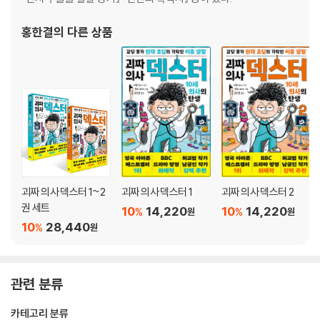
24 하나 둘 셋
홍한결
의 다른 상품
25 감옥살이 말글살이
26 피리 부는 사나이
27 대신하는 말
28 입 운동: 스포츠
29 게임의 언어
30 각양각색: 색깔
31 때를 이르는 말: 시간과 시기
32 몸으로 말해요: 신체 부위
33 참 이상한 말들
34 언어의 끝없는 여정
괴짜 의사 덱스터 1~2
괴짜 의사 덱스터 1
괴짜 의사 덱스터 2
권 세트
10
14,220
10
14,220
%
%
원
원
10
28,440
%
원
관련 분류
카테고리 분류