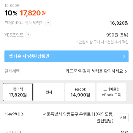
19,800
원
10
17,820
크레마머니 최대혜택가
16,320원
YES포인트
990원 (5%)
5만원 이상 구매 시 2천원 추가 적립
앱 다운 시 1천원 상품권
결제혜택
카드/간편결제 혜택을 확인하세요
종이책
eBook
크레마클럽
원서
17,820
원
14,900
원
eBook 구독
배송안내
서울특별시 영등포구 은행로 11(여의도동,
변경
일신빌딩)
배송비
무료