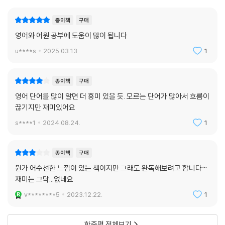
anta이며, 프랑스에서는 바다에서 상륙을 기다리는 그 기간을 quarantai
ne이라 했고, 이것이 영어의 quarantine이 되어 전염병 확산을 막기 위
종이책
구매
한 ‘격리’를 뜻하게 되었다는 것이다.
영어와 어원 공부에 도움이 많이 됩니다
이런 샛길이 속속들이 그려진 『수상한 단어들의 지도』는 그 어떤 어원을
u****s
2025.03.13.
1
다룬 책보다 우리의 일상과 맞닿아 있다. 저자가 이끄는 대로 새로운 샛길
로 들어갔다가 나오면 어느새 두 손이 무겁도록 상식과 교양이 들려 있을
종이책
구매
것이다.
영어 단어를 많이 알면 더 흥미 있을 듯. 모르는 단어가 많아서 흐름이
끊기지만 재미있어요
s****1
2024.08.24.
1
종이책
구매
뭔가 어수선한 느낌이 있는 책이지만 그래도 완독해보려고 합니다~
재미는 그닥...없네요
v********5
2023.12.22.
1
한줄평 전체보기