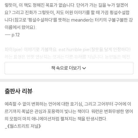
렇듯이, 이 책도 정해진 목표가 없습니다. 단어가 가는 길을 누가 알겠어
요? 그리고 진화가 그렇듯이, 저도 어원 이야기를 할 때 가끔 횡설수설합
니다(참고로 ‘횡설수설하다’를 뜻하는 meander는 터키의 구불구불한 강
이름에서 왔어요).
--- p.12
파이(pie) 이야기로 가볼까요. eat humble pie(잘못을 달게 인정하다)
라는 표현은 언뜻 연상되는 것과는 다른 유래를 지닙니다. 농민들은 예전
에 ‘umble’로 만든 파이를 먹었습니다. umble이란 사냥으로 잡은 짐승의
책 속으로 더보기
내장으로, 고급 음식과는 거리가 멀었습니다. 다른 말로 하면 offal(내장),
즉 고기를 다듬을 때 ‘떨어져 나가는(fall off)’ 부위였죠. 그런데 ‘humble
(변변찮은)’의 h가 예전에는 묵음이었기에 말장난을 하기에 딱 좋았습니
출판사 리뷰
다. 세월이 흐르면서 런던 동부를 제외한 영국 전역에서 h 소리를 내게 됐
지만, umble은 영어에서 아예 사라지고 말았습니다. 한편 humble은 라
예측할 수 없이 변화하는 언어에 대한 호기심, 그리고 고어부터 구어에 이
틴어 humilis에서 왔습니다. humus가 ‘땅, 흙’이고 humilis는 그 형용사
르기까지 폭넓은 관심과 포용력이 빛나는 책이다. 워런은 변화무쌍한 영어
형이었거든요.
의 모험이 마치 애니메이션처럼 펼쳐지는 책을 탄생시켰다.
--- p.38~39
_《월스트리트 저널》