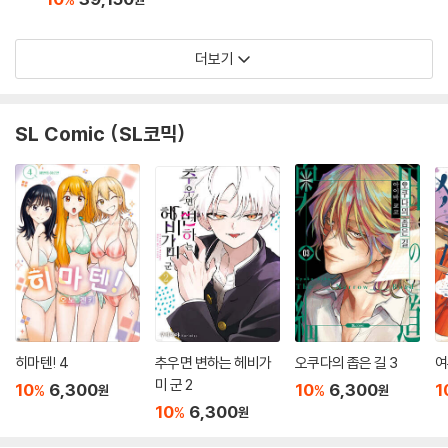
더보기
SL Comic (SL코믹)
히마텐! 4
추우면 변하는 헤비가
오쿠다의 좁은 길 3
여
미 군 2
10
6,300
10
6,300
1
%
%
원
원
10
6,300
%
원