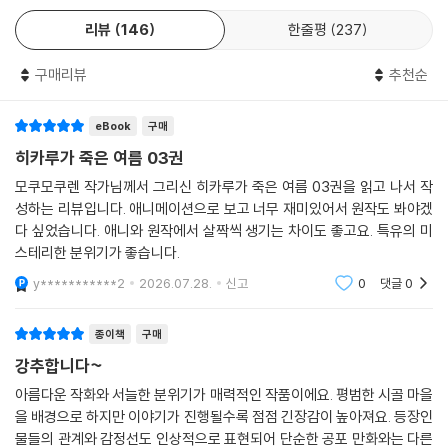
2
리뷰
146
한줄평
237
구매리뷰
추천순
eBook
구매
히카루가 죽은 여름 03권
모쿠모쿠렌 작가님께서 그리신 히카루가 죽은 여름 03권을 읽고 나서 작
성하는 리뷰입니다. 애니메이션으로 보고 너무 재미있어서 원작도 봐야겠
다 싶었습니다. 애니와 원작에서 살짝씩 생기는 차이도 좋고요. 특유의 미
스테리한 분위기가 좋습니다.
y***********2
2026.07.28.
신고
0
댓글
0
종이책
구매
강추합니다~
아름다운 작화와 서늘한 분위기가 매력적인 작품이에요. 평범한 시골 마을
을 배경으로 하지만 이야기가 진행될수록 점점 긴장감이 높아져요. 등장인