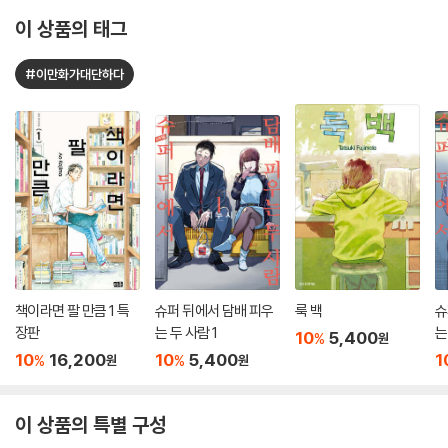
이 상품의 태그
#이만화가대단하다
책이라면 팔 만큼 1 특
슈퍼 뒤에서 담배 피우
룩 백
슈
장판
는 두 사람 1
는
10
5,400
%
원
10
16,200
10
5,400
1
%
%
원
원
이 상품의 특별 구성