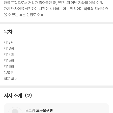
해를 표함으로써 거리가 줄어들던 중, 「인간」이 아닌 자와의 메울 수 없는
가치관 차이를 실감하는 사건이 발생하는데─. 권말에는 학급의 일상을 엿
볼 수 있는 특별 단편도 수록.
목차
제12화
제13화
제14화
제15화
제16화
특별편
질문 코너
저자 소개
2
글그림
모쿠모쿠렌