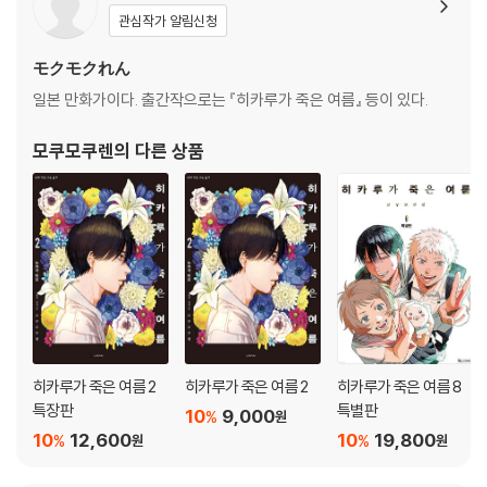
관심작가 알림신청
モクモクれん
일본 만화가이다. 출간작으로는 『히카루가 죽은 여름』 등이 있다.
모쿠모쿠렌
의 다른 상품
히카루가 죽은 여름 2
히카루가 죽은 여름 2
히카루가 죽은 여름 8
특장판
특별판
10
9,000
%
원
10
12,600
10
19,800
%
%
원
원