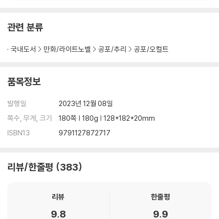
관련 분류
국내도서
만화/라이트노벨
공포/추리
공포/오컬트
품목정보
발행일
2023년 12월 08일
쪽수, 무게, 크기
180쪽 | 180g | 128*182*20mm
ISBN13
9791127872717
리뷰/한줄평
383
리뷰
한줄평
9.8
9.9