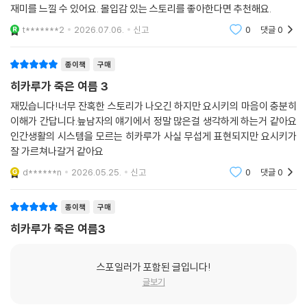
물들의 관계와 감정선도 인상적으로 표현되어 단순한 공포 만화와는 다른
재미를 느낄 수 있어요. 몰입감 있는 스토리를 좋아한다면 추천해요.
t*******2
2026.07.06.
신고
0
댓글
0
종이책
구매
히카루가 죽은 여름 3
재밌습니다!너무 잔혹한 스토리가 나오긴 하지만 요시키의 마음이 충분히
이해가 간답니다.늪남자의 얘기에서 정말 많은걸 생각하게 하는거 같아요
인간생활의 시스템을 모르는 히카루가 사실 무섭게 표현되지만 요시키가
잘 가르쳐나갈거 같아요
d******n
2026.05.25.
신고
0
댓글
0
종이책
구매
히카루가 죽은 여름3
스포일러가 포함된 글입니다!
글보기