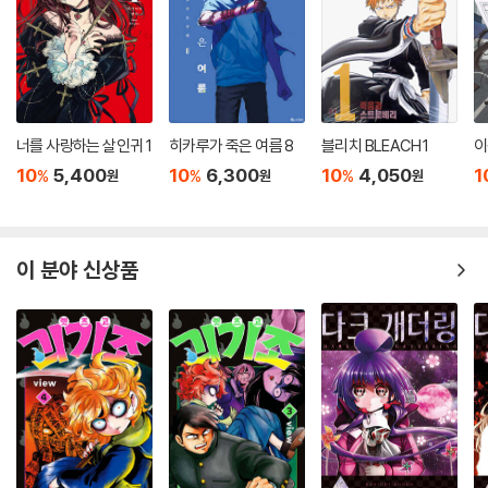
너를 사랑하는 살인귀 1
히카루가 죽은 여름 8
블리치 BLEACH 1
이
10
5,400
10
6,300
10
4,050
1
%
%
%
원
원
원
이 분야 신상품