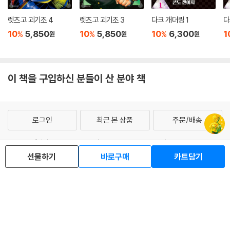
렛츠고 괴기조 4
렛츠고 괴기조 3
다크 개더링 1
다
10
5,850
10
5,850
10
6,300
1
%
%
%
원
원
원
이 책을 구입하신 분들이 산 분야 책
로그인
최근 본 상품
주문/배송
고객센터 1544-3800
티켓 1544-6399
중고샵 1566-4295
선물하기
바로구매
카트담기
eBook 1:1문의/채팅상담
예스이십사(주) 사업자 정보
이용약관
개인정보처리방침
청소년보호정책
PC버전
회사소개
거래처관계자께
도서홍보
광고