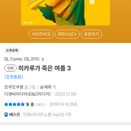
사이즈비교
파트너샵
공유하기
소득공제
SL Comic (SL코믹)
히카루가 죽은 여름 3
만화
초판종료
모쿠모쿠렌
글그림
송재희
역
디앤씨미디어(D&C미디어)
2023.12.08.
9.8
판매지수
8,256
383
베스트
만화/라이트노벨 top20 7주