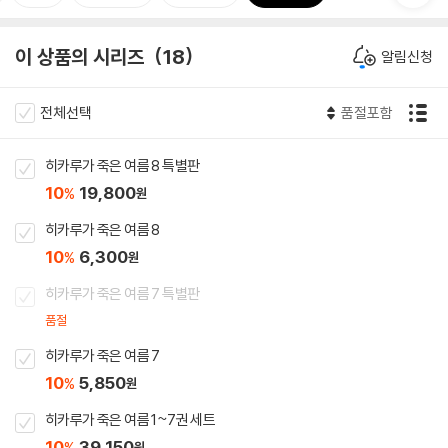
이 상품의 시리즈
18
알림신청
전체선택
품절포함
히카루가 죽은 여름 8 특별판
10
19,800
%
원
히카루가 죽은 여름 8
10
6,300
%
원
히카루가 죽은 여름 7 특별판
품절
히카루가 죽은 여름 7
10
5,850
%
원
히카루가 죽은 여름 1~7권 세트
10
39,150
%
원