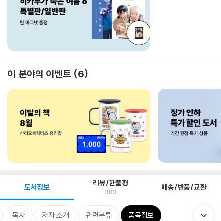
이 분야의 이벤트
6
리뷰/한줄평
도서정보
배송/반품/교환
383
목차
저자 소개
관련분류
품목정보