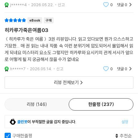
j******4
2026.05.22.
신고
0
댓글
0
eBook
구매
히카루가죽은여름03
＜히카루가 죽은 여름＞ 3권 리뷰입니다. 읽고 있다보면 뭔가 으스스하고
기묘한... 매 권 읽는 내내 작품 속 이런 분위기에 압도되어서 몰입해서 읽
게 되네요 미스터리 요소도 그렇지만 히카루와 요시키의 관계 서사가 앞으
로 어떻게 될 지 궁금해서 끊을 수가 없네요
h*****7
2026.05.14.
신고
0
댓글
0
리뷰 전체보기
리뷰
146
한줄평
237
클린봇
이 부적절한 글을 감지 중입니다.
설정