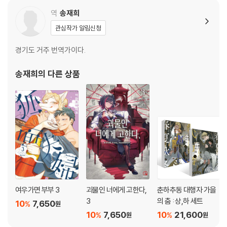
역
송재희
관심작가 알림신청
경기도 거주 번역가이다.
송재희
의 다른 상품
여우가면 부부 3
괴물인 너에게 고한다,
춘하추동 대행자 가을
3
의 춤 : 상,하 세트
10
7,650
%
원
10
7,650
10
21,600
%
%
원
원