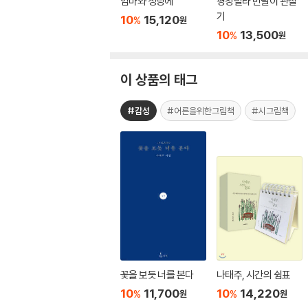
엄마와 성당에
평창빌라 반달이 관찰
기
10
15,120
%
원
10
13,500
%
원
이 상품의 태그
#감성
#어른을위한그림책
#시그림책
꽃을 보듯 너를 본다
나태주, 시간의 쉼표
10
11,700
10
14,220
%
%
원
원