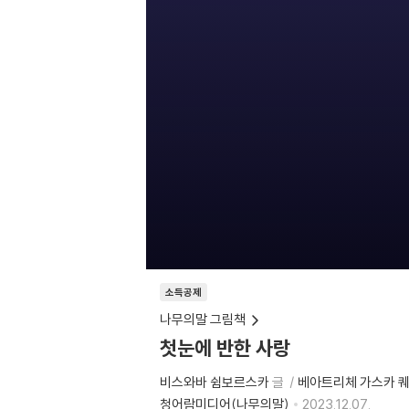
소득공제
나무의말 그림책
첫눈에 반한 사랑
비스와바 쉼보르스카
글
베아트리체 가스카 
청어람미디어(나무의말)
2023.12.07.