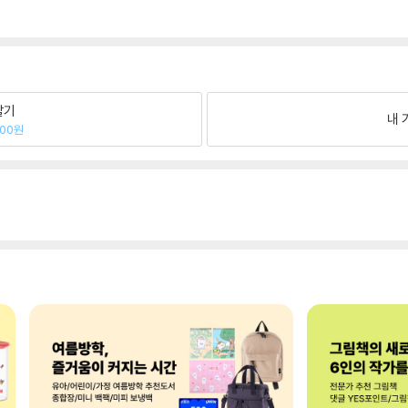
팔기
내 
100원