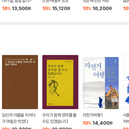
다니엘, 별일 없니?
소원 배달부 초초
첫눈에 반한 사랑
삶은
10
13,500
10
15,120
10
16,200
10
%
%
%
원
원
원
당신의 이름을 지어다
우리가 함께 장마를 볼
자전거여행 1
시를
가 며칠은 먹었다
수도 있겠습니다
커버
10
14,400
%
원