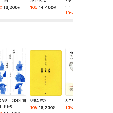
 여행
체리 다섯 알
방귀 구름은 어디로 갈
지구의 
까?
16,200
10
14,400
10
1
%
%
%
원
원
10
13,500
%
원
 잊은 그대에게 (리
보통의 존재
시로 납치하다
진돗개 
 에디션)
란드에서
10
16,200
10
11,700
%
%
원
원
다