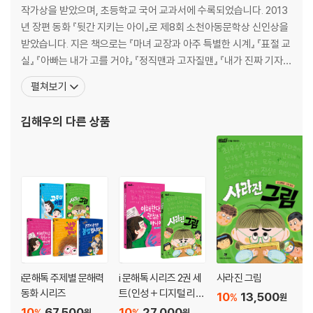
작가상을 받았으며, 초등학교 국어 교과서에 수록되었습니다. 2013
년 장편 동화 『뒷간 지키는 아이』로 제8회 소천아동문학상 신인상을
받았습니다. 지은 책으로는 『마녀 교장과 아주 특별한 시계』 『표절 교
실』 『아빠는 내가 고를 거야』 『정직맨과 고자질맨』 『내가 진짜 기자
야』 『77번지 쓰레기 집의 비밀』 『우리 가족이 수상해』 『유전자 조작
펼쳐보기
반려동물 뭉치』 등이 있습니다. 서울에서 태어나 일산에 살고 있습니
다. 2009년 단편동화 「일곱 발, 열아홉 발」로 제8회 푸른문학상 새로
김해우
의 다른 상품
운 작가상을 받았으며
i문해톡 주제별 문해력
i 문해톡 시리즈 2권 세
사라진 그림
동화 시리즈
트(인성 + 디지털 리터
10
13,500
%
원
러시)
10
67,500
10
27,000
%
%
원
원