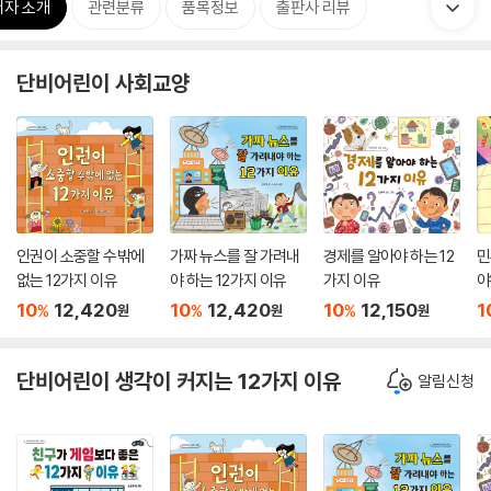
저자 소개
관련분류
품목정보
출판사 리뷰
단비어린이 사회교양
인권이 소중할 수밖에
가짜 뉴스를 잘 가려내
경제를 알아야 하는 12
민
없는 12가지 이유
야 하는 12가지 이유
가지 이유
야
10
12,420
10
12,420
10
12,150
1
%
%
%
원
원
원
단비어린이 생각이 커지는 12가지 이유
알림신청