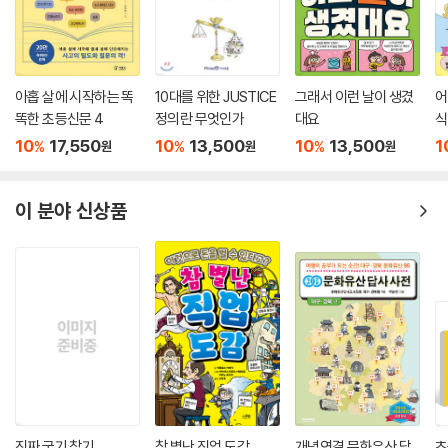
아홉 살에 시작하는 똑
10대를 위한 JUSTICE
그래서 이런 날이 생겼
어
똑한 초등신문 4
정의란 무엇인가
대요
식
10
17,550
10
13,500
10
13,500
1
%
%
%
원
원
원
이 분야 신상품
진짜 국기 찾기
참 별난 직업 도감
개념연결 문화유산 답
초