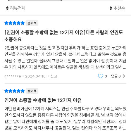
장애인, 외국인, 난민, 성 소수자, 빈부격차가 있는 사람들의 인권이 존중
리뷰전체
추천순
받아야 할 이유를 설명합니다. 또한 결국 우리 자신에게 돌아올 환경 문제
와 동물복지도 나의 인권을 지키는 길로 언급하지요. 그리고 상대를 직접
종이책
대면하지 않고 관계가 맺어지는 인터넷 세상에서 서로의 인권을 존중하는
방법에 대해서도 이야기합니다.
[인권이 소중할 수밖에 없는 12가지 이유]다른 사람의 인권도
소중해요
아이들은 신체적으로나 정신적으로 덜 성숙해 어른들의 영향을 많이 받습
?인권이 중요하다는 것을 알고 있지만 우리가 하는 표현 중에도 누군가의
니다. 자신의 인권이 침해당해도 그게 옳은지 그른지 알아채기 어려울 수
인권을 침해하는 경우가 있지 않을까. 몰라서 그렇다고 말하는 것으로 용
도 있습니다. 그래서 더욱 더 인권 감수성을 키울 수 있도록 도와주어야 하
서될 수 있는 일일까. 몰라서 그랬다고 말하는 일은 없어야 할 것이다. 지금
지요. 인권 수성이 뛰어난 사람은 타인의 인권을 침해하지 않으려고 노력
은 거의 사용하지 않음에도 아이들은 얼굴을 색칠할 때 살색이라고 말하며
하고, 자신이 인권 침해를 당했을 때 제대로 대처할 수 있습니다. 인권 감수
색연필 하나를 고른다. 우리가 모르고 하는 말이나 행동 등을 돌아보며 책
n******e
2024.04.16.
신고
0
댓글
0
에서 알려주는
성이 높은 아이들이 많아질수록 그 사회의 미래는 밝아질 거예요.
종이책
인권이 소중할 수밖에 없는 12가지 이유
이번 단비어린이 12가지 시리즈는 인권 주제를 다루고 있다.우리는 의도했
던 의도하지 않았든 종종 다른 사람의 인권을 침해하곤 해. 별 생각 없이 내
뱉은 말이 타인에게 상처를 줄 때도 있거, 일부러 차별적인 시선으로 상대
방을 모욕하기도 하지.너무나 공감된다. 맞는 말이다.책에 조목조목 하나