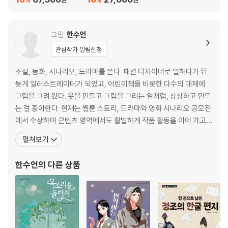
그림
한수언
관심작가 알림신청
소설, 동화, 시나리오, 드라마를 쓴다. 패션 디자이너로 일하다가 뒤
늦게 일러스트레이터가 되었고, 어린이책을 비롯한 다수의 매체에
그림을 그려 왔다. 옷을 만들고 그림을 그리는 일처럼, 상상하고 만드
는 걸 좋아한다. 현재는 웹툰 스토리, 드라마와 영화 시나리오 공모전
에서 수상하며 콘텐츠 영역에서도 활발하게 작품 활동을 이어 가고
있다. 장르를 넘나들며, 다채로운 세계 속에서 저마다의 개성을 지닌
펼쳐보기
존재들이 부딪치고 성장하는 이야기를 즐겁게 쓰고 있다. 동화 《상큼
달콤 차차차》, 《손톱을 오도독! 변신 대장 뿅이》, 청소년 소설집 《고
한수언
의 다른 상품
사리의 생존법》을 썼으며, 쓰고 그린 책으로는