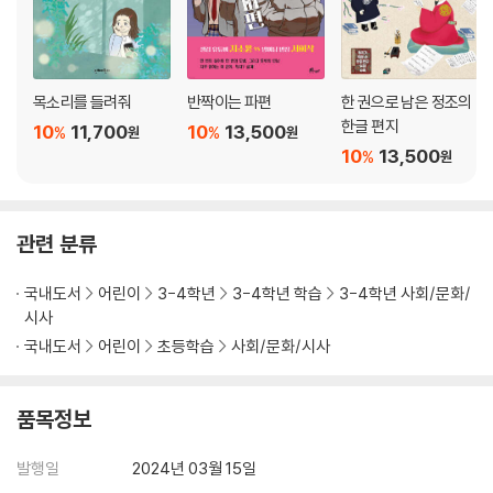
목소리를 들려줘
반짝이는 파편
한 권으로 남은 정조의
한글 편지
10
11,700
10
13,500
%
%
원
원
10
13,500
%
원
관련 분류
국내도서
어린이
3-4학년
3-4학년 학습
3-4학년 사회/문화/
시사
국내도서
어린이
초등학습
사회/문화/시사
품목정보
발행일
2024년 03월 15일