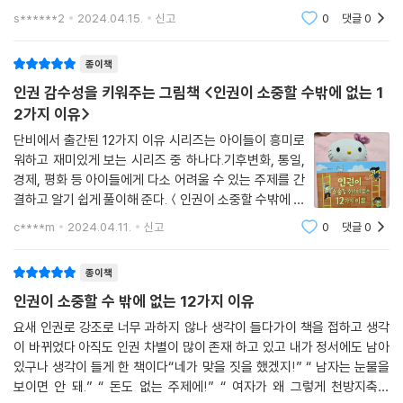
부터 열두가지를 정말 어느 것 하나 뺄 수 없다.1. 인간이라면 누구나 태어
s******2
2024.04.15.
신고
0
댓글
0
나면서부터 갖
종이책
인권 감수성을 키워주는 그림책 <인권이 소중할 수밖에 없는 1
2가지 이유>
단비에서 출간된 12가지 이유 시리즈는 아이들이 흥미로
워하고 재미있게 보는 시리즈 중 하나다.기후변화, 통일,
경제, 평화 등 아이들에게 다소 어려울 수 있는 주제를 간
결하고 알기 쉽게 풀이해 준다.＜인권이 소중할 수밖에 없
는 12가지 이유＞는 12가지 이유 시리즈 중 열 네 번째 책
c****m
2024.04.11.
신고
0
댓글
0
이다.일상 속에서 일어나는 일들 속에서 인권이 어떤 것인
지 알려주어 아이들이 인권이 무엇인지,
종이책
인권이 소중할 수 밖에 없는 12가지 이유
요새 인권로 강조로 너무 과하지 않나 생각이 들다가이 책을 접하고 생각
이 바뀌었다 아직도 인권 차별이 많이 존재 하고 있고 내가 정서에도 남아
있구나 생각이 들게 한 책이다“네가 맞을 짓을 했겠지!” “ 남자는 눈물을
보이면 안 돼.” “ 돈도 없는 주제에!” “ 여자가 왜 그렇게 천방지축이