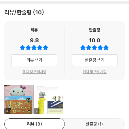
우선 나와 다른 타인에 대한 이해가 필요합니다. 학교라는 공동체 안에선
공부를 잘하는 학생, 공부보다 노래를 잘하는 학생, 또 노는 데 두각을 나타
리뷰/한줄평
10
내는 친구가 있을 테고 외향적인 성격과 내향적인 성격의 친구도 있겠지
요. 또 사회에선 다양한 영역에서 다양한 일을 하는 사람이 있을 테고, 다양
한 연령대의 구성원들을 볼 수 있지요. 피부색이 다른 구성원들도 있습니
리뷰
한줄평
다. 돈이 많은 사람도 있고 적은 사람도 있어요.
9.8
10.0
그런데 내가 특정 능력을 가졌다고 해서 그 능력이 없는 사람을 무시해선
안 됩니다.
리뷰 쓰기
한줄평 쓰기
또 누구나 나이를 먹어 가는데 젊다고 노인을 배척해서도 안 되지요.
너무나 당연한 이야기라고요? 그런데 이 당연한 것이 제대로 지켜지지 않
혜택 및 유의사항
혜택 및 유의사항
고 서로 편을 가르고 적개심을 갖는 일이 우리 사회에선 종종 발생합니다.
방송 드라마나 언론에서도 자주 접할 수 있지요. 드라마를 보고 주인공의
편에 서서 상대 배역을 비난하고, 뉴스를 그러나 어느 부분에서 어떻게 인
권 침해가 되는지 알려주는 곳은 찾아보기 힘듭니다.
《인권이 소중할 수밖에 없는 12가지 이유》는 쏟아지는 정보와 콘텐츠 속
3
2
에서 살아갈 아이들에게 무엇이 개인의 인권을 존중하는 데 옳고 그른 것
리뷰
9
한줄평
1
인지 구별할 줄 아는 안목을 키워 줍니다. 책 속에선 여성과 어린이, 노인,