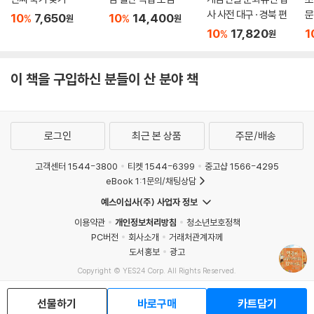
사 사전 대구 · 경북 편
문
10
7,650
10
14,400
%
%
원
원
10
17,820
1
%
원
이 책을 구입하신 분들이 산 분야 책
로그인
최근 본 상품
주문/배송
고객센터 1544-3800
티켓 1544-6399
중고샵 1566-4295
eBook 1:1문의/채팅상담
예스이십사(주) 사업자 정보
이용약관
개인정보처리방침
청소년보호정책
PC버전
회사소개
거래처관계자께
도서홍보
광고
Copyright © YES24 Corp. All Rights Reserved.
MATOM12
선물하기
바로구매
카트담기