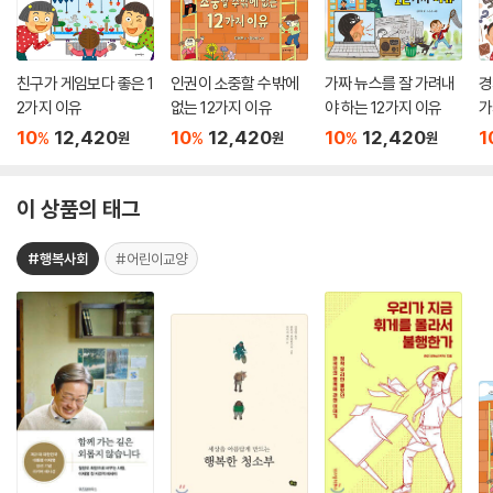
친구가 게임보다 좋은 1
인권이 소중할 수밖에
가짜 뉴스를 잘 가려내
경
2가지 이유
없는 12가지 이유
야 하는 12가지 이유
가
10
12,420
10
12,420
10
12,420
1
%
%
%
원
원
원
이 상품의 태그
#행복사회
#어린이교양