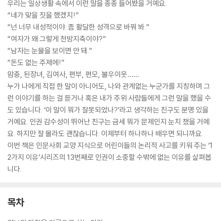
우리는 일상생활 속에서 이런 말을 종종 들어봤을 거예요.
“네가 맞을 짓을 했겠지!”
“넌 너무 내성적이야. 좀 활달한 성격으로 바꿔 봐.”
“여자가 왜 그렇게 천방지축이야?”
“남자는 눈물을 보이면 안 돼.”
“돈도 없는 주제에!”
맘충, 된장녀, 김여사, 편부, 편모, 불우이웃……
누가 나에게 직접 한 말이 아니어도, 나와 관계없는 누군가를 지칭하며 그
런 이야기를 하는 걸 듣거나 혹은 내가 주위 사람들에게 그런 말을 했을 수
도 있습니다. ‘이 말이 뭐가 잘못되었나?’라고 생각하는 친구도 분명 있을
거예요. 인권 감수성이 뛰어난 친구는 금세 뭐가 문제인지 눈치 챘을 거예
요. 하지만 잘 몰라도 괜찮습니다. 이제부터 하나하나 배우면 되니까요.
이번 책은 인문사회 교양 지식으로 어린이들의 논리적 사고를 키워 주는 ‘1
2가지 이유’시리즈의 13번째로 인권이 소중할 수밖에 없는 이유를 살펴봅
니다.
목차