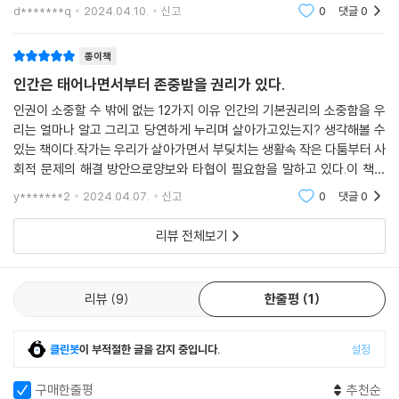
야?”맘충, 된장녀, 김여사, 편부 , 편모, 불우이웃..주변에서 종종 듣는 이
d*******q
2024.04.10.
신고
0
댓글
0
야기다 이
종이책
인간은 태어나면서부터 존중받을 권리가 있다.
인권이 소중할 수 밖에 없는 12가지 이유 인간의 기본권리의 소중함을 우
리는 얼마나 알고 그리고 당연하게 누리며 살아가고있는지? 생각해볼 수
있는 책이다.작가는 우리가 살아가면서 부딪치는 생활속 작은 다툼부터 사
회적 문제의 해결 방안으로양보와 타협이 필요함을 말하고 있다.이 책은
인권은 인간으로서 당연히 누려야 하는 기본 권리인데내 인권 뿐 아니라
y*******2
2024.04.07.
신고
0
댓글
0
타인의 인권도 소중
리뷰 전체보기
리뷰
9
한줄평
1
클린봇
이 부적절한 글을 감지 중입니다.
설정
구매한줄평
추천순