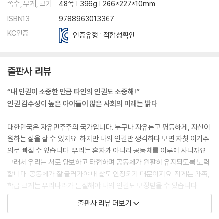
쪽수, 무게, 크기
48쪽 | 396g | 266*227*10mm
ISBN13
9788963013367
KC인증
인증유형 : 적합성확인
출판사 리뷰
“내 인권이 소중한 만큼 타인의 인권도 소중해!”
인권 감수성이 높은 아이들이 많은 사회의 미래는 밝다
대한민국은 자유민주주의 국가입니다. 누구나 자유롭고 평등하게, 자신이
원하는 삶을 살 수 있지요. 하지만 나의 인권만 생각하다 보면 자칫 이기주
의로 빠질 수 있습니다. 우리는 혼자가 아니라 공동체를 이루어 사니까요.
그래서 우리는 서로 양보하고 타협하며 공동체가 원활히 유지되도록 노력
합니다. 공동체가 잘 굴러가야 내 삶도 안정되기 때문이지요. 작게는 가족,
학급 크게는 우리나라가 튼실해야 나의 인권도 보장받을 수 있습니다.
출판사 리뷰 더보기
그렇다면 양보와 타협은 어떻게 할 수 있을까요?