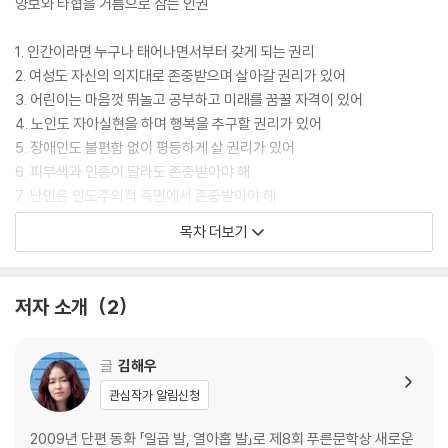
양보와 타협을 거름으로 삼는 인권
1. 인간이라면 누구나 태어나면서부터 갖게 되는 권리
2. 여성도 자신의 의지대로 존중받으며 살아갈 권리가 있어
3. 어린이는 마음껏 뛰놀고 공부하고 미래를 꿈꿀 자격이 있어
4. 노인도 자아실현을 하며 행복을 추구할 권리가 있어
5. 장애인도 불편함 없이 평등하게 살 권리가 있어
6. 피부색과 인종이 달라도 존중받아야 해
7. 난민은 인도주의적 측면에서 존중받아야 해
8. 성 소수자도 사회 구성원으로서 당당하게 살아갈 권리가 있어
목차 더보기
9. 누구나 생계 걱정 없이 행복하게 살아갈 권리가 있어
10. 환경 보호도 인권을 지키는 길
11. 동물 복지도 인권을 지키는 길
저자 소개
2
12. 인터넷은 수많은 사람들이 살아가는 공간이야
인권 감수성을 키우자
글
김해우
관심작가 알림신청
2009년 단편 동화 「일곱 발, 열아홉 발」로 제8회 푸른문학상 새로운