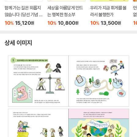
함께 가는 길은 외롭지
세상을 아름답게 만드
우리가 지금 휘게를 몰
인
않습니다 (당선 기념 리
는 행복한 청소부
라서 불행한가
없
커버 에디션)
10
15,120
10
10,800
10
13,500
1
%
%
%
원
원
원
상세 이미지