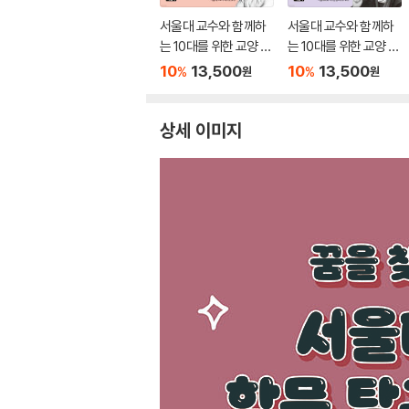
서울대 교수와 함께하
서울대 교수와 함께하
는 10대를 위한 교양 수
는 10대를 위한 교양 수
업 9
업 8
10
13,500
10
13,500
%
%
원
원
상세 이미지