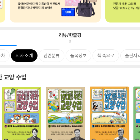
리뷰/한줄평
0
목차
저자 소개
관련분류
품목정보
책 속으로
출판사 
한 교양 수업