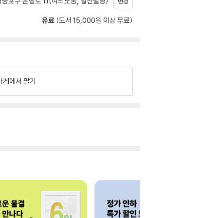
등포구 은행로 11(여의도동, 일신빌딩)
변경
유료
(도서 15,000원 이상 무료)
가게에서 팔기