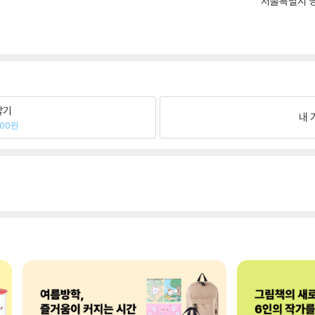
서울특별시 영
팔기
내 
800원