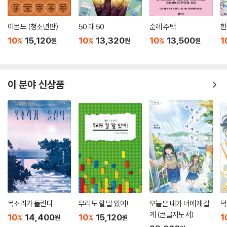
아몬드 (청소년판)
50 대 50
순례 주택
한
10
15,120
10
13,320
10
13,500
1
%
%
%
원
원
원
이 분야 신상품
목소리가 들린다
우리도 할 말 있어!
오늘은 내가 너에게 갈
덕
게 (큰글자도서)
10
14,400
10
15,120
1
%
%
원
원