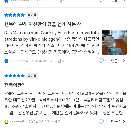
t********y
2024.05.07.
신고
1
댓글
0
세번째 소원에서 전혀 다른 반전이 있어요.아름다운 철학
자신의 몫이다. 나는 행복한가, 불행한가. 언제 행복하고, 언제 불행하다고
책이에요.세가지 소원이야기와 행복을 접목했어
느끼는가. 세 가지 소원을 이룰 수 있다면 무엇을 꼽을 것인가. 만약 그 소
종이책
원을 이룬다면 영원히 행복할 수 있을까 등등 질문이 꼬리를 물고 이어질
행복에 관해 자신만의 답을 얻게 하는 책
수 있다. 나아가 여럿이 함께 읽고 함께 토론한다면, 서로가 서로에게 행운
Das Marchen vom Gluckby Erich Kastner with illu
과 지혜를 나눠 주는 산타클로스 같은 존재가 될 수 있지 않을까.
strations by Ulrike Moltgen이 책은 독일의 대표적인
어린이책 작가인 에리히 캐스트너가 1947년에 쓴 단편
이렇듯 이 짧은 이야기는 행복의 문을 여는 열쇠는 바로 지금, 여기, 당신의
소설을 그림책으로 탄생시킨 작품이다. 풍자와 촌철살인
손에 있으니 너무 불행해하지 말라고 다독이는 듯하다. 한국의 독일아동청
의 대가인 에리히 케스트너의 글에 울리케 묄트겐의 심오
h*******a
2024.05.07.
신고
1
댓글
0
소년문학 박사 1호이자 아동청소년문학평론가 김경연 선생님은 책 말미에
한 그림이 더해져 독자에게 상상과 해석의 여지를 준다.
실린 추천글에서 아래와 같은 질문을 던진다.
글과 그림을 읽고, 덮고, 생각하고 다시 읽기를 반복하게
종이책
“노인의 이야기에 등장하는 또 다른 노인은 소원을 이루면 반드시 행복해
행복이란?
져야 한다고 말한다. 하지만 세 가지 소원 옛이야기와 마찬가지로 이미 이
오늘의 그림책 - 나만의 그림책큐레이션 348일#책선물?? ?? 행복을
루어진 소원은 헛된 것으로 판명된다. 그렇다면 이루어질 소원이 있든 없
위한 메르헨 ?? 글 - #에리히캐스너?? 그림 - #울리케묄트겐?? 옮김 -
든, 소원이 이루어지든 아니든, 우리 곁에 가까이 있는 것, 현재 가진 것, 지
#정초왕?? 출판사 - #여유당 표지에는 비내는 밤 ??한 남자가 프렌치코
금 견디고 있는 시간이 행복의 조건은 아닐까?”
트 입고 검정우산을?? 들고 계단을 걸어 올라가고 있다 표정은 우울한듯
하다.그런데 우산 안쪽부터 우산의 둘레만큼 아래로 화한 빛이?? 나고있
n*****5
2024.05.03.
신고
1
댓글
0
다. 이 빛은 무엇일까? 왜 우산
▶ 아동청소년문학평론가 김경연의 추천글