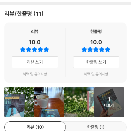
행복이란 주제를 바라보는 에리히 캐스트너의 독특한 시선!
리뷰/한줄평
11
참혹한 전쟁을 두 번이나 겪고, 나치에 의해 책이 불태워지고 집필 금지를
당하면서도 망명길에 오르지 않고 저항했던 작가 에리히 캐스트너는 유머,
풍자, 해학이라는 문학의 장치를 빌려 부조리한 사회를 비판하고 자유와
리뷰
한줄평
평화를 향한 의지를 쉽고 재치 있게 펼쳐냈다. 『행복을 위한 메르헨』 또한
10.0
10.0
‘메르헨’이라는 단어가 보여 주듯 현실과 환상, 현재와 과거를 넘나들며 우
리 삶의 태도를 돌아보게 한다.
리뷰 쓰기
한줄평 쓰기
이야기는 첫 번째 화자인 ‘나’(현재의 젊은이)가 두 번째 화자인 ‘노인’에게
서 전해 들은 이야기를 들려주는 형식을 취한다. 연기 자욱한 선술집에서
혜택 및 유의사항
혜택 및 유의사항
맞은편에 앉아 있던 노인이 대뜸 ‘나’에게 인간들은 멍청하다며 말을 걸고
는 “행복이란 매일매일 한 조각씩 잘라 먹을 수 있는 저장용 소시지가 아
니”라고 일갈한다. 그러곤 40년 전에 겪은 옛이야기 같은 이야기를 들려
1
준다.
더보기
노인은 젊었을 때 불평불만에 가득 차 신과 세상을 원망하고 있었는데, 갑
자기 산타클로스처럼 생긴 이상한 노인이 툭 나타나 소원 세 개를 들어주
리뷰
10
한줄평
1
겠다고 제안한다. 그리고 “자네의 불평불만이 우리 신경에 몹시 거슬”린다