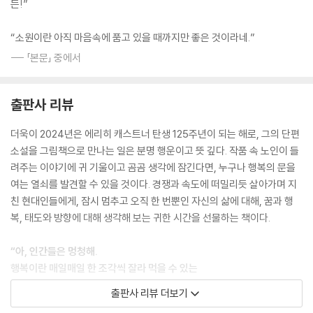
든!”
“소원이란 아직 마음속에 품고 있을 때까지만 좋은 것이라네.”
--- 「본문」 중에서
출판사 리뷰
더욱이 2024년은 에리히 캐스트너 탄생 125주년이 되는 해로, 그의 단편
소설을 그림책으로 만나는 일은 분명 행운이고 뜻 깊다. 작품 속 노인이 들
려주는 이야기에 귀 기울이고 곰곰 생각에 잠긴다면, 누구나 행복의 문을
여는 열쇠를 발견할 수 있을 것이다. 경쟁과 속도에 떠밀리듯 살아가며 지
친 현대인들에게, 잠시 멈추고 오직 한 번뿐인 자신의 삶에 대해, 꿈과 행
복, 태도와 방향에 대해 생각해 보는 귀한 시간을 선물하는 책이다.
“아, 인간들은 멍청해.
행복이란 매일매일 한 조각씩 잘라 먹을 수 있는
저장용 소시지가 아니거든!”
출판사 리뷰 더보기