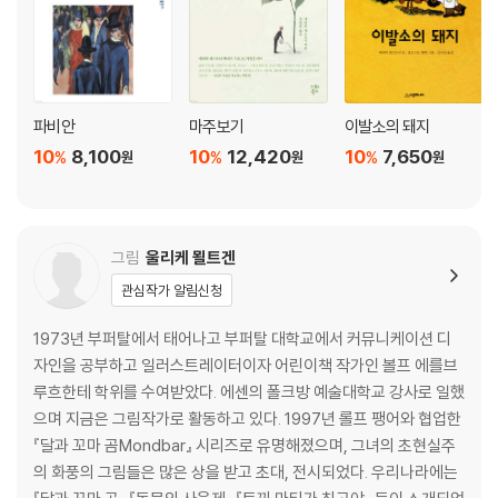
파비안
마주보기
이발소의 돼지
10
8,100
10
12,420
10
7,650
%
%
%
원
원
원
그림
울리케 묄트겐
관심작가 알림신청
1973년 부퍼탈에서 태어나고 부퍼탈 대학교에서 커뮤니케이션 디
자인을 공부하고 일러스트레이터이자 어린이책 작가인 볼프 에를브
루흐한테 학위를 수여받았다. 에센의 폴크방 예술대학교 강사로 일했
으며 지금은 그림작가로 활동하고 있다. 1997년 롤프 팽어와 협업한
『달과 꼬마 곰Mondbar』 시리즈로 유명해졌으며, 그녀의 초현실주
의 화풍의 그림들은 많은 상을 받고 초대, 전시되었다. 우리나라에는