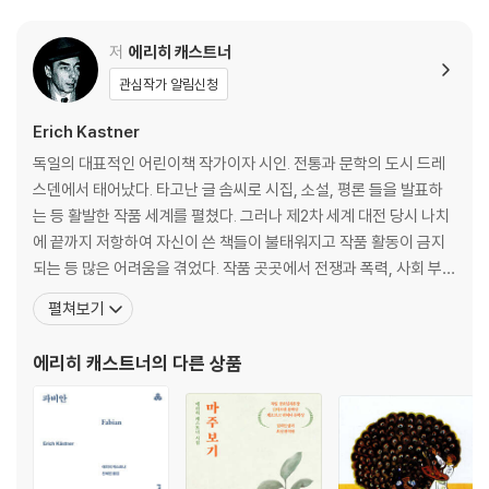
친 현대인들에게, 잠시 멈추고 오직 한 번뿐인 자신의 삶에 대해, 꿈과 행
복, 태도와 방향에 대해 생각해 보는 귀한 시간을 선물하는 책이다.
저
에리히 캐스트너
관심작가 알림신청
Erich Kastner
독일의 대표적인 어린이책 작가이자 시인. 전통과 문학의 도시 드레
스덴에서 태어났다. 타고난 글 솜씨로 시집, 소설, 평론 들을 발표하
는 등 활발한 작품 세계를 펼쳤다. 그러나 제2차 세계 대전 당시 나치
에 끝까지 저항하여 자신이 쓴 책들이 불태워지고 작품 활동이 금지
되는 등 많은 어려움을 겪었다. 작품 곳곳에서 전쟁과 폭력, 사회 부조
리에 대한 비판이 드러나는 건 이런 경험에서 비롯된 것이다. 그렇다
펼쳐보기
고 틀에 박힌 딱딱한 교훈으로 사람들을 설득하지 않는다. 캐스트너
는 뛰어난 입담과 재치 있는 유머, 발랄한 상상력으로 아이들의 마음
에리히 캐스트너
의 다른 상품
을 사로잡는다. 1960년 안데르센 상을 비롯하여 각