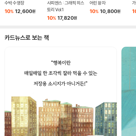
수박 수영장
사피엔스 : 그래픽 히스
어린 왕자
가
토리 Vol.1
10
12,600
10
10,800
1
%
%
원
원
10
17,820
%
원
카드뉴스로 보는 책