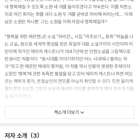
내 행복해질 수 있도록 소원 세 개를 들어주겠다고 약속한다. 이를 허튼소
리로 여긴 화자는 화를 내다 소원 두 개를 곧바로 허비해 버리는데…. 이제
남은 소원은 하나뿐. 그는 소원을 이뤄 마침내 행복해질까?
『행복을 위한 메르헨』은 소설 『파비안』, 시집 『마주보기』, 동화 『하늘을 나
는 교실』 등으로 세계적 명성을 얻은 독일의 대표 소설가이자 시인이며 어
린이책 작가인 에리히 캐스트너가 1947년에 쓴 단편소설을 그림책으로
탄생시킨 작품이다. “동시대를 이야기하지만 어느 시대에나 통하는 작
가”라고 한 헤르만 헤세의 평처럼, 이 작품 역시 인류의 영원한 주제이자
소망인 ‘행복’에 관한 독특한 통찰을 담고 있어 에리히 캐스트너 하면 떠오
르는 해학과 풍자, 촌철살인의 면모를 여실히 확인할 수 있다. 또한 울리케
묄트겐의 심오한 그림이 상상과 해석의 여지를 풍부하게 열어 주어 독자들
을 즐겁게 한다.
더욱이 2024년은 에리히 캐스트너 탄생 125주년이 되는 해로, 그의 단편
책소개 더보기
소설을 그림책으로 만나는 일은 분명 행운이고 뜻 깊다. 작품 속 노인이 들
려주는 이야기에 귀 기울이고 곰곰 생각에 잠긴다면, 누구나 행복의 문을
여는 열쇠를 발견할 수 있을 것이다. 경쟁과 속도에 떠밀리듯 살아가며 지
저자 소개
3