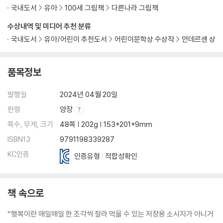
국내도서
유아
100세 그림책
다른나라 그림책
수상내역 및 미디어 추천 분류
국내도서
유아/어린이 추천도서
어린이문학상 수상작
안데르센 상
품목정보
발행일
2024년 04월 20일
판형
양장
쪽수, 무게, 크기
48쪽 | 202g | 153*201*9mm
ISBN13
9791198339287
KC인증
인증유형 : 적합성확인
책 속으로
“행복이란 매일매일 한 조각씩 잘라 먹을 수 있는 저장용 소시지가 아니거