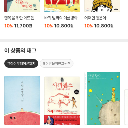
행복을 위한 메르헨
바퀴 빌라의 여름방학
어쩌면 행운아
10
11,700
10
10,800
10
10,800
%
%
%
원
원
원
이 상품의 태그
#아이부터어른까지
#어른을위한그림책