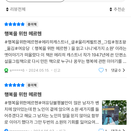
면서 “소원을 이룸으로써 마침내 행복해져” 한다고 덧붙인다. 우리가 익히
리뷰전체
추천순
아는 옛이야기 ‘세 가지 소원’이 떠오르는데, 작가는 결말을 살짝 비튼다.
우리의 화자는 곧바로 소원 두 개를 덧없이 허비해 버렸지만, 그 뒤로 마지
종이책
막 소원 하나를 40년 동안 쓰지 않았다며 의미심장한 말을 남기고 떠난다.
행복을 위한 메르헨
“소원이란 아직 마음속에 품고 있을 때까지만 좋은 것이라네.”
#행복을위한메르헨#에리히캐스트너_글#울리케묄트겐_그림#정초왕
_옮김#여유당 ＜행복을 위한 메르헨＞을 읽고 나니‘세가지 소원’ 이라는
옛날이야기가 지금의 이야기에게,
옛이야기가 떠올랐다.이 책은 에리히 캐스트너 작가 1947년에 쓴 단편소
노인이 젊은이에게,
설을그림책으로 다시 만든 책으로 누구나 꿈꾸는 행복에 관한 이야기를 하
삶이 힘겨운 이들을 위해
고 있다. 책에서처럼 갑자기 나타난 노인이 나에게 행복해질 수 있는소원
e*****6
2024.05.15.
신고
1
댓글
0
세 가지를 말하라고 한다면
행복의 길을 비춰 주는 마법 같은 이야기
종이책
첫 번째 화자가 이야기를 듣는 장면을 상상해 보자. ‘연기 자욱한’ 선술집에
행복을 위한 메르헨
화자인 젊은이가 혼자 술을 마시고 있다. 그때 두 번째 화자인 노인이 말을
걸고는, 믿거나 말거나 자신의 경험을 들려주며 잘 살기를 빌어 준다. 마치
#행복을위한메르헨#여유당불평불만이 많은 남자가 벤
치에 앉아있는데 한 노인이 곁에 앉으며 소원 세가지를 들
40년 전 이상한 노인이 자신에게 그랬던 것처럼.
어주겠다고 해요.그 남자는 노인의 말을 믿지 않아요.함부
로 이야기 했다가 그만 두번의 소원의 기회를 잃어요여기
그리고 지금 우리는 첫 번째 화자를 통해, 아니 에리히 캐스트너를 통해 이
까지는 우리가 알고있는 기존의 이야기와 같아요.그러나
이야기를 듣고 있다. 이제 이 이야기에서 무엇을 느끼고 깨달을지는 독자