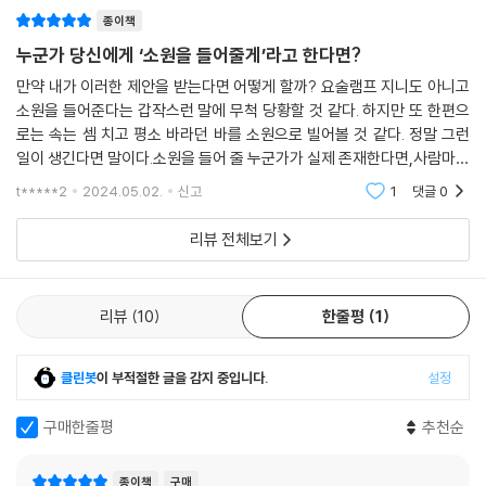
종이책
“행복이란 무엇일까?” 엉덩이에 생긴 종기처럼 고통스러운 시간을 지나
누군가 당신에게 ‘소원을 들어줄게’라고 한다면?
면서도, 이루어질 수 있는 소원 하나를 쓰지 않고 버텨 왔다는 노인을 보자.
일흔 살은 족히 되어 보이지만 형형한 눈빛을 지니고 있고, 날마다 조금씩
만약 내가 이러한 제안을 받는다면 어떻게 할까? 요술램프 지니도 아니고
소원을 들어준다는 갑작스런 말에 무척 당황할 것 같다. 하지만 또 한편으
잘라 먹을 수 있는 행복이라는 훈제 소시지를 갖고 있는 듯 보인다.
로는 속는 셈 치고 평소 바라던 바를 소원으로 빌어볼 것 같다. 정말 그런
일이 생긴다면 말이다.소원을 들어 줄 누군가가 실제 존재한다면,사람마다
노인의 이야기에 등장하는 또 다른 노인은 소원을 이루면 반드시 행복해져
바라는 소원을 다를 것이다. 가족의 건강에서부터 로또 당첨을 통해 얻는
야 한다고 말한다. 하지만 세 가지 소원 옛이야기와 마찬가지로 이미 이루
t*****2
2024.05.02.
신고
1
댓글
0
부의 만끽 등,
어진 소원은 헛된 것으로 판명된다. 그렇다면 이루어질 소원이 있든 없든,
리뷰 전체보기
소원이 이루어지든 아니든, 우리 곁에 가까이 있는 것, 현재 가진 것, 지금
견디고 있는 시간이 행복의 조건은 아닐까?
리뷰
10
한줄평
1
이렇게 이 짤막한 이야기는 우리의 삶과 꿈, 행복에 대해 곰곰 생각해 보는
소중한 시간을 갖게 해 준다. 그리고 여기에 현실과 환상을 넘나드는 그림
들이 독자 개개인에게 해석의 여지를 더욱 풍부하게 남겨 주고 있음은 물
클린봇
이 부적절한 글을 감지 중입니다.
설정
론이다.
구매한줄평
추천순
▶ 미디어 추천글
종이책
구매