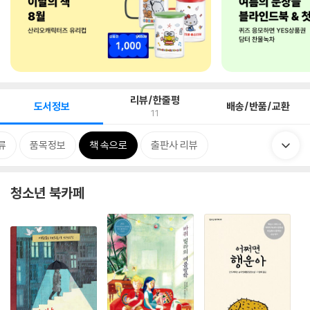
리뷰/한줄평
도서정보
배송/반품/교환
11
류
품목정보
책 속으로
출판사 리뷰
청소년 북카페