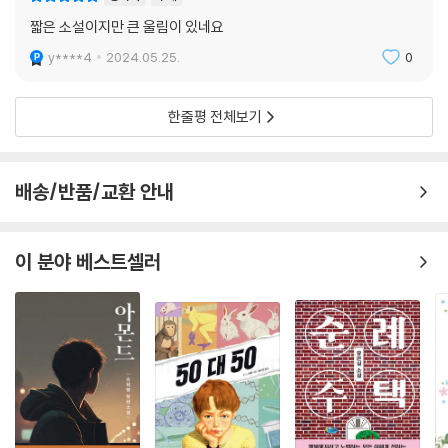
√에리히 캐스트너의 기발한 이야기는 울리케 묄트겐의 환상적이고 확신
짧은 소설이지만 큰 울림이 있네요
에 찬 이미지 덕분에
y****4
2024.05.25.
0
세 가지 이상의 소원을 실현한다. (Angela Wittmann, Brigitte)
√“진짜 작은 보석!”(Ralph Kruger, Kulturbuchtips.de)
한줄평 전체보기
√에리히 캐스트너가 쓴 멋진 작은 책. 언제나 그렇듯 특히 읽을 가치가 있
다!(Amazon Kunde)
배송/반품/교환 안내
√여전히 시대를 초월하여 생각하게 만드는 책!(Kristin Hogk)
이 분야 베스트셀러
√모든 책장에 꼭 필요한 책이자 완벽한 선물!(Kaffeegenieße)