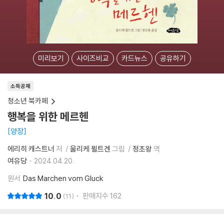
미리보기
사이즈비교
카드뉴스
공유하기
소득공제
청소년 북카페
행복을 위한 메르헨
양장
에리히 캐스트너
저
울리케 묄트겐
그림
정초왕
역
여유당
2024.04.20.
원서
Das Marchen vom Gluck
10.0
판매지수
162
11