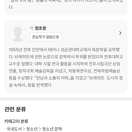
『달과 꼬마 곰』 『동물의 사육제』 『토끼 마티가 최고야』 들이 소개되었
다.
역
정초왕
관심작가 알림신청
1955년 전북 진안에서 태어나 성균관대학교에서 독문학을 공부했
다. 브레히트에 관한 논문으로 문학박사 학위를 받았으며 전북대학교
교수로 일했다. 대학 시절 연극 활동을 시작하여 전주시립극단 상임
연출, 창작극회 예술감독을 지냈고, 박동화연극상, 전북하림예술상
등을 수상했다. 『만남과 소통의 미학』을 지었고 『브레히트: 도시의 정
글 속에서』 등을 번역했다.
관련 분류
카테고리 분류
국내도서
청소년
청소년 문학