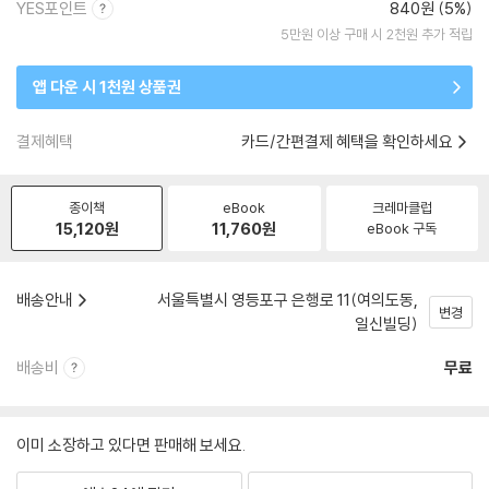
YES포인트
840원 (5%)
5만원 이상 구매 시 2천원 추가 적립
앱 다운 시 1천원 상품권
결제혜택
카드/간편결제 혜택을 확인하세요
종이책
eBook
크레마클럽
15,120
원
11,760
원
eBook 구독
배송안내
서울특별시 영등포구 은행로 11(여의도동,
변경
일신빌딩)
배송비
무료
이미 소장하고 있다면 판매해 보세요.