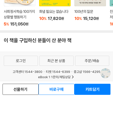
사회정서학습 100가지
화낼 필요는 없습니다
100년의 질문
진
상황별 행동하기
처
10
17,820
10
15,120
%
%
원
원
5
151,050
1
%
원
이 책을 구입하신 분들이 산 분야 책
로그인
최근 본 상품
주문/배송
고객센터 1544-3800
티켓 1544-6399
중고샵 1566-4295
eBook 1:1문의/채팅상담
예스이십사(주) 사업자 정보
선물하기
바로구매
카트담기
이용약관
개인정보처리방침
청소년보호정책
PC버전
회사소개
거래처관계자께
도서홍보
광고
Copyright © YES24 Corp. All Rights Reserved.