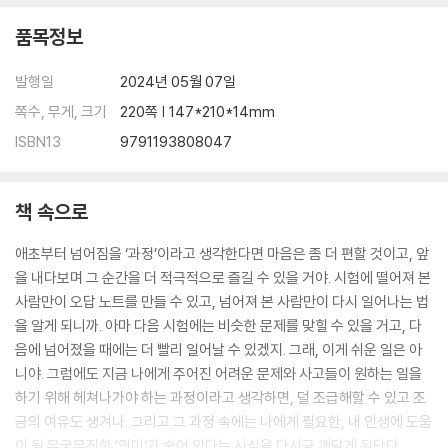
품목정보
행복은 증명하는 것이 아니란다
-행복하고 싶은 만큼 행복을 대접하자
발행일
2024년 05월 07일
쪽수, 무게, 크기
220쪽 | 147*210*14mm
‘행복한 피곤’을 추구하렴
-어차피 피곤할거라면 행복한 피곤으로
ISBN13
9791193808047
살면서 죽음을 생각해야 하는 이유
책 속으로
-우물쭈물하다 내 이럴 줄 알았지
애초부터 넘어짐을 ‘과정’이라고 생각한다면 마음은 좀 더 편할 것이고, 앞
나이와 때를 가리지 말고 배워라
을 내다보며 그 순간을 더 적극적으로 즐길 수 있을 거야. 시험에 떨어져 본
-배움은 어디에나 있단다
사람만이 오답 노트를 만들 수 있고, 넘어져 본 사람만이 다시 일어나는 법
을 알게 되니까. 아마 다음 시험에는 비슷한 문제를 맞힐 수 있을 거고, 다
4장 지혜에 대하여
음에 넘어졌을 때에는 더 빨리 일어날 수 있겠지. 그래, 이게 쉬운 일은 아
니야. 그럼에도 지금 나에게 주어진 어려운 문제와 사고들이 원하는 일을
일상을 성장의 반복적 기회로 삼아라
하기 위해 헤쳐나가야 하는 과정이라고 생각하면, 덜 조급해할 수 있고 조
-나만의 일상을 만들고 소중히 해야 하는 이유
금의 여유도 생겨나. 그리고 그 과정 속에는 나에게 필요한, 내 인생에 도움
이 될 무궁무진한 ‘의미’가 숨어 있다는 사실을 다시금 깨닫게 된단다.