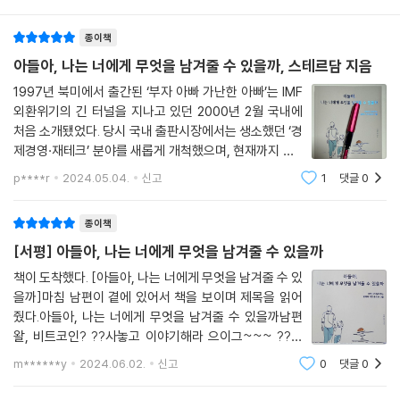
종이책
아들아, 나는 너에게 무엇을 남겨줄 수 있을까, 스테르담 지음
1997년 북미에서 출간된 ‘부자 아빠 가난한 아빠’는 IMF
외환위기의 긴 터널을 지나고 있던 2000년 2월 국내에
처음 소개됐었다. 당시 국내 출판시장에서는 생소했던 ‘경
제경영·재테크’ 분야를 새롭게 개척했으며, 현재까지 총 1
7종이 출간돼 350만부가 팔리며 밀리언 셀러로 자리 잡
p****r
2024.05.04.
신고
1
댓글
0
았다. 그때 당시 이 책을 읽고 느꼈던 신선함은 충경적이
었다랄까… 돈에 대한 일반적인 상식을 뒤
종이책
[서평] 아들아, 나는 너에게 무엇을 남겨줄 수 있을까
책이 도착했다. [아들아, 나는 너에게 무엇을 남겨줄 수 있
을까]마침 남편이 곁에 있어서 책을 보이며 제목을 읽어
줬다.아들아, 나는 너에게 무엇을 남겨줄 수 있을까남편
왈, 비트코인? ??사놓고 이야기해라 으이그~~~ ??책
을 펼쳐서 저자가 아들에게 남겨주기로 한 것이 무엇인지
m******y
2024.06.02.
신고
0
댓글
0
호기심을 가득 안고 책장을 펼쳤다.아빠가 너에게 물려주
고 싶은 위대한 유산은 바로 아빠의 '생각'이거