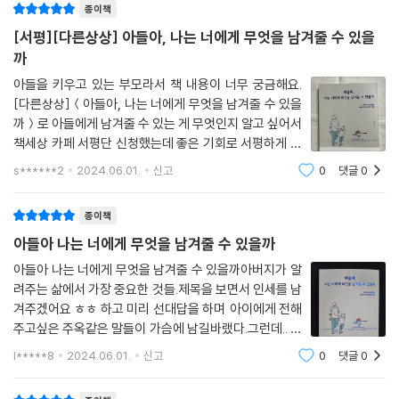
종이책
[서평][다른상상] 아들아, 나는 너에게 무엇을 남겨줄 수 있을
까
아들을 키우고 있는 부모라서 책 내용이 너무 궁금해요.
[다른상상]＜아들아, 나는 너에게 무엇을 남겨줄 수 있을
까＞로 아들에게 남겨줄 수 있는 게 무엇인지 알고 싶어서
책세상 카페 서평단 신청했는데 좋은 기회로 서평하게 되
었어요.[다른상상]＜아들아, 나는 너에게 무엇을 남겨줄
s******2
2024.06.01.
신고
0
댓글
0
수 있을까＞의 차례를 살펴봅니다.1부 인생에 대하여 ~
4부 지혜에 대하여 까지 크게 4부분으로 구
종이책
아들아 나는 너에게 무엇을 남겨줄 수 있을까
아들아 나는 너에게 무엇을 남겨줄 수 있을까아버지가 알
려주는 삶에서 가장 중요한 것들.제목을 보면서 인세를 남
겨주겠어요 ㅎㅎ 하고 미리 선대답을 하며 아이에게 전해
주고싶은 주옥같은 말들이 가슴에 남길바랬다.그런데.. 생
각보다 너무많았다. 헉소리 나게 많은 재산이 있는것도아
l*****8
2024.06.01.
신고
0
댓글
0
니고살아가면서 내가 경험한것, 경험을 통해 익히고 생각
한것들을 아이가 이해할 수 있는 나이에 말