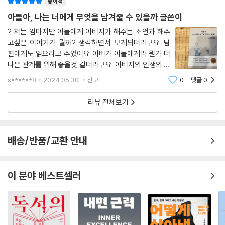
종이책
아들아, 나는 너에게 무엇을 남겨줄 수 있을까 글쓴이
? 저는 엄마지만 아들에게 아버지가 해주는 조언과 해주
고싶은 이야기가 뭘까? 생각하면서 보게되더라구요. 남
편에게도 읽으라고 주었어요 아빠가 아들에게라 뭔가 더
나은 관계를 위해 좋을것 같더라구요. 아버지의 인생의 조
언 함께 보실까요?? 저자는 베스트셀러 작가이자 대기업
s******8
2024.05.30.
신고
0
댓글
0
마케팅을 하는 업을 가진 두아들의 아빠 스테르담입니
다. ? 1부~4부로 연결이 된답니다. 1부는 인생에
리뷰 전체보기
배송/반품/교환 안내
이 분야 베스트셀러