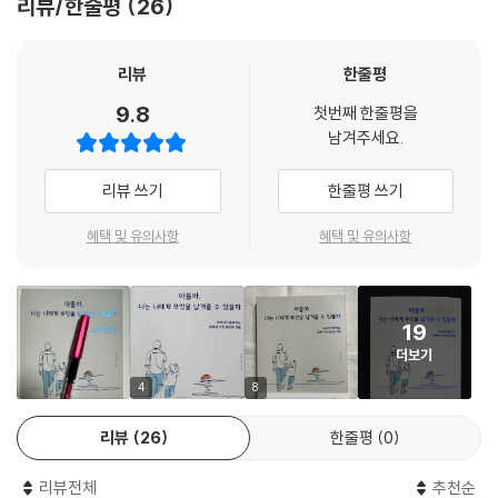
리뷰/한줄평
26
나는 자신과의 갈등은 때론 삶의 중심을 흐트러뜨릴 정도로 강하단다. 그
러니 시간 날 때가 아니라 시간을 내서 무언가를 하면서, 시간에 대항하는
이 책은 아버지이기 전에 한 사람으로서 인생을 살아가면서 깨달은 것들,
삶을 살아가야 해.
미리 알았다면 더 좋았을 것들, 삶에서 가장 중요한 것들을 아이에게 전해
리뷰
한줄평
--- p.122
주는 형식으로 쓰였다. 부모의 입장에서는 이제껏 살아오며 겪은 경험과
9.8
첫번째 한줄평을
깨달음을 정돈하면서 아이에게 어떤 조언을 전할지 정리해보고, 아이의 입
남겨주세요.
사람이 있다면 배움은 항상 어디에나 있다고 생각하렴. 나 자신도 사람이
장에서는 아낌없는 사랑과 응원, 단단한 가르침을 마음에 새길 수 있는 발
니 나 홀로 있더라도 스스로 배울 게 있겠지. 즉, ‘의미’를 찾고자 주위를 둘
판이 되어줄 것이다.
리뷰 쓰기
한줄평 쓰기
러보기만 하면 배움은 어디에나 있어. 아빠는 그렇게 생각해. 우리 인생은
마치 신이 우리에게 내어준 ‘숨은 그림(의미) 찾기’ 같다고. 우리는 숨어 있
혜택 및 유의사항
혜택 및 유의사항
는 의미를 찾으며 살아가는 게 아닐까? 의미는 주변에 널려 있는데 우리가
그저 지나치는 게 아닐까? 좀 더 자세히 보면 전에 보지 못했던 게 보이며
동공이 확 열리는 것처럼, 미처 깨닫지 못했던 의미를 주변에서 발견하면
우리의 마음과 생각이 확 열릴 거라 믿어.
19
더보기
--- p.162
4
8
리뷰
26
한줄평
0
리뷰전체
추천순