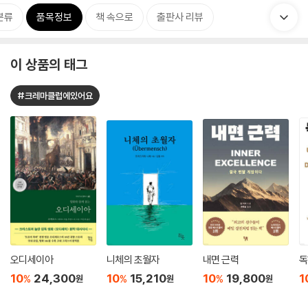
분류
품목정보
책 속으로
출판사 리뷰
이 상품의 태그
#크레마클럽에있어요
오디세이아
니체의 초월자
내면 근력
독
10
24,300
10
15,210
10
19,800
1
%
%
%
원
원
원