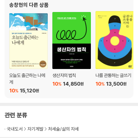
나를 사랑하는 데 누군가의 허락은 필요 없단다
송창현
의 다른 상품
-세상에서 가장 소중한 존재는 나
나다움이란 뭘까?
-삶은 나를 찾아가는 여행
마음먹은 대로 사는 다섯 가지 방법
-왜 마음먹은 대로 실천하지 못할까?
사람을 사람답게 하는 마음
오늘도 출근하는 나에
생산자의 법칙
나를 관통하는 글쓰기
-너를 보며 배운다
게
10
14,850
10
13,500
%
%
원
원
10
15,120
%
원
3장 진리에 대하여
시간을 내서 살자, 시간 나는 만큼 살지 말고
관련 분류
-시간을 내서라도 해야 하는 것들
국내도서
자기계발
처세술/삶의 자세
행복을 위해선 돈이 필요하단다
-돈이 목적이 되고 욕구가 탐욕이 되지 않는 한