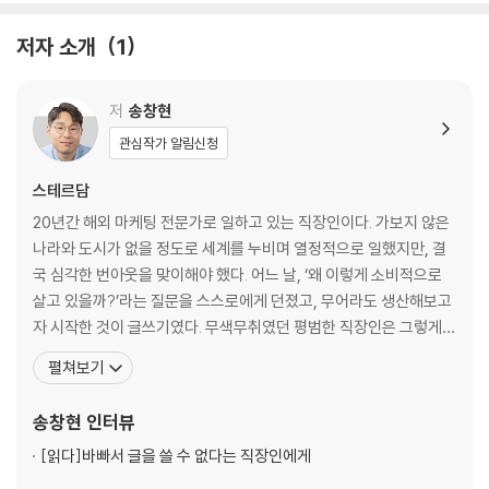
-돈에 대하여
저자 소개
1
결혼은 또 다른 연애의 시작이 되어야 한다
-결혼에 대하여
저
송창현
잘 산다는 건 뭘까?
관심작가 알림신청
-잘 사는 것에 대한 고민을 시작해야 할 때
스테르담
세상은 공평하지도 공정하지도 않아
20년간 해외 마케팅 전문가로 일하고 있는 직장인이다. 가보지 않은
-마음 단단히 먹길 바란다
나라와 도시가 없을 정도로 세계를 누비며 열정적으로 일했지만, 결
국 심각한 번아웃을 맞이해야 했다. 어느 날, ‘왜 이렇게 소비적으로
노력은 배신을 덜 한다
살고 있을까?’라는 질문을 스스로에게 던졌고, 무어라도 생산해보고
-세상이 너를 속일지라도
자 시작한 것이 글쓰기였다. 무색무취였던 평범한 직장인은 그렇게
‘생산자’로 거듭났다. 아홉 권의 책을 출간하였고, 브런치 스토리 작가
펼쳐보기
2장 마음에 대하여
레이블 ‘팀라이트’를 결성하여 통찰 세미나를 진행하고 있으며, ‘글로
모인 사이’라는 출간 프로젝트를 운영 중이다. 기업체, 관공서, 방송,
송창현
인터뷰
너의 마음을 바라봐주렴
대학교의 러브콜을 받아 강연가로도 활동하고
-지금, 마음의 날씨가 어때?
[읽다]
바빠서 글을 쓸 수 없다는 직장인에게