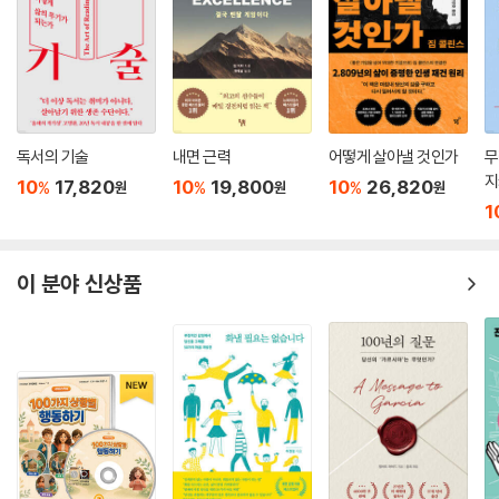
독서의 기술
내면 근력
어떻게 살아낼 것인가
무
지
10
17,820
10
19,800
10
26,820
%
%
%
원
원
원
1
이 분야 신상품